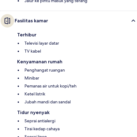
Jalur ke pintu masuk yang terang
Fasilitas kamar
Terhibur
Televisi layar datar
TV kabel
Kenyamanan rumah
Penghangat ruangan
Minibar
Pemanas air untuk kopi/teh
Ketel listrik
Jubah mandi dan sandal
Tidur nyenyak
Seprai antialergi
Tirai kedap cahaya
Seprai linen