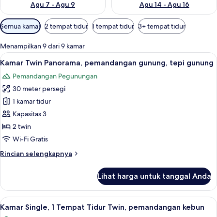
Agu 7 - Agu 9
Agu 14 - Agu 16
Filter
Semua kamar
2 tempat tidur
1 tempat tidur
3+ tempat tidur
tersedia
untuk
Menampilkan 9 dari 9 kamar
kamar
Lihat
Kamar Twin Panorama, pemandangan gun
9
Kamar Twin Panorama, pemandangan gunung, tepi gunung
semua
Pemandangan Pegunungan
foto
30 meter persegi
untuk
Kamar
1 kamar tidur
Twin
Kapasitas 3
Panorama,
2 twin
pemandangan
Wi-Fi Gratis
gunung,
Rincian
Rincian selengkapnya
tepi
lebih
gunung
lanjut
Lihat harga untuk tanggal Anda
untuk
Kamar
Twin
Lihat
Kamar Single, 1 Tempat Tidur Twin, pe
7
Panorama,
Kamar Single, 1 Tempat Tidur Twin, pemandangan kebun
semua
pemandangan