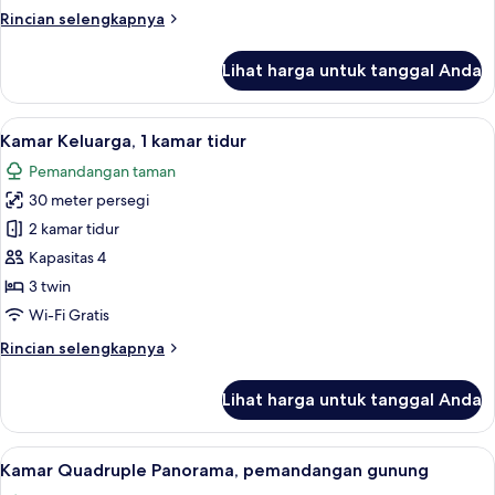
tidur,
Rincian
Rincian selengkapnya
pemandangan
lebih
kebun
lanjut
Lihat harga untuk tanggal Anda
untuk
Kamar
Twin,
Lihat
Kamar Keluarga, 1 kamar tidur | Seprai 
8
1
Kamar Keluarga, 1 kamar tidur
semua
kamar
Pemandangan taman
tidur,
foto
pemandangan
30 meter persegi
untuk
kebun
Kamar
2 kamar tidur
Keluarga,
Kapasitas 4
1
3 twin
kamar
Wi-Fi Gratis
tidur
Rincian
Rincian selengkapnya
lebih
lanjut
Lihat harga untuk tanggal Anda
untuk
Kamar
Keluarga,
Lihat
Kamar Quadruple Panorama, pemandang
14
1
Kamar Quadruple Panorama, pemandangan gunung
semua
kamar