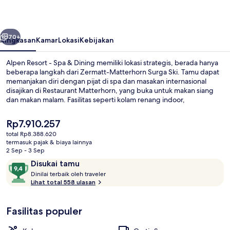
Spa
&
belumnya
Berikutnya
Dining
70+
Ringkasan
Kamar
Lokasi
Kebijakan
Alpen Resort - Spa & Dining memiliki lokasi strategis, berada hanya
beberapa langkah dari Zermatt-Matterhorn Surga Ski. Tamu dapat
memanjakan diri dengan pijat di spa dan masakan internasional
disajikan di Restaurant Matterhorn, yang buka untuk makan siang
dan makan malam. Fasilitas seperti kolam renang indoor,
bar/lounge, dan pusat kebugaran adalah keunggulan lainnya. Para
traveler terkesan dengan staf.
Harga
Rp7.910.257
saat
total Rp8.388.620
ini
termasuk pajak & biaya lainnya
Kolam renang indoor
Rp7.910.257
2 Sep - 3 Sep
Ulasan
9,4
Disukai tamu
D
dari
Dinilai terbaik oleh traveler
i
Lihat total 558 ulasan
10,
n
Disukai
i
tamu
Fasilitas populer
l
a
i