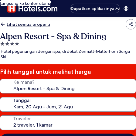
Langsung ke konten utama
Dapatkan aplikasinya
Lihat semua properti
Alpen Resort - Spa & Dining
Properti
bintang
Hotel pegunungan dengan spa, di dekat Zermatt-Matterhorn Surga
4.0
Ski
Pilih tanggal untuk melihat harga
Ke mana?
Tanggal
Traveler