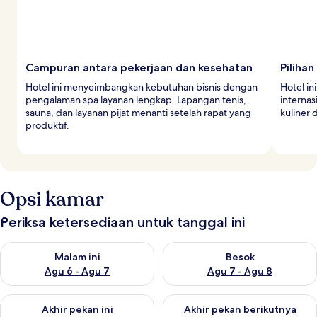
Campuran antara pekerjaan dan kesehatan
Pilihan
Hotel ini menyeimbangkan kebutuhan bisnis dengan
Hotel in
pengalaman spa layanan lengkap. Lapangan tenis,
internas
sauna, dan layanan pijat menanti setelah rapat yang
kuliner 
produktif.
Opsi kamar
Periksa ketersediaan untuk tanggal ini
Periksa ketersediaan untuk malam ini Agu 6 - Agu 7
Periksa ketersediaan untuk be
Malam ini
Besok
Agu 6 - Agu 7
Agu 7 - Agu 8
Periksa ketersediaan untuk akhir pekan ini Agu 7 - Agu 9
Periksa ketersediaan untuk ak
Akhir pekan ini
Akhir pekan berikutnya