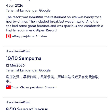
4 Jun 2026
Terjemahkan dengan Google
The resort was beautiful, the restaurant on site was handy for a
nearby dinner. The included breakfast was amazing! And the
spa had some great features and was spacious and comfortable.
Highly recommend Alpen Resort!
Jeffrey, perjalanan 1 malam
Ulasan terverifikasi
10/10 Sempurna
12 Mei 2026
Terjemahkan dengan Google
客房乾淨，早餐好吃，風景優美。距離車站很近又有免費接駁
車。
Chuan Chuan, perjalanan 3 malam
Ulasan terverifikasi
8/10 Sangat bagus