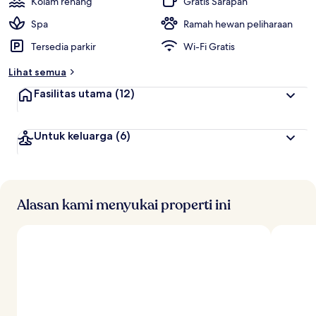
Kolam renang
Gratis Sarapan
t
Spa
Ramah hewan peliharaan
e
Tersedia parkir
Wi-Fi Gratis
r
b
Lihat semua
a
i
Fasilitas utama
(12)
k
o
Untuk keluarga
(6)
l
e
h
t
r
Alasan kami menyukai properti ini
a
v
e
l
e
r