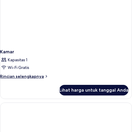
Kamar
Kapasitas 1
Wi-Fi Gratis
Rincian
Rincian selengkapnya
lebih
lanjut
Lihat harga untuk tanggal Anda
untuk
Kamar