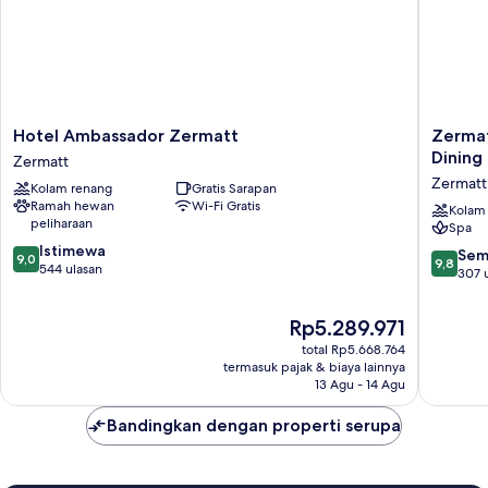
Hotel
Zermatt
Hotel Ambassador Zermatt
Zermat
Ambassador
Budget
Dining
Zermatt
Zermatt
Rooms
Zermatt
Kolam renang
Gratis Sarapan
Zermatt
at
Ramah hewan
Wi-Fi Gratis
Alpen
Kolam
peliharaan
Spa
Resort,
9.0
Istimewa
Spa
9.8
Sem
9,0
9,8
dari
544 ulasan
&
dari
307 
10,
Dining
10,
Istimewa,
Zermatt
Sempur
Harga
Rp5.289.971
544
307
sekarang
ulasan
total Rp5.668.764
ulasan
Rp5.289.971
termasuk pajak & biaya lainnya
13 Agu - 14 Agu
Bandingkan dengan properti serupa