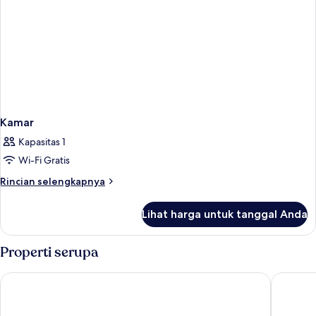
Kamar
Kapasitas 1
Wi-Fi Gratis
Rincian
Rincian selengkapnya
lebih
lanjut
Lihat harga untuk tanggal Anda
untuk
Kamar
Properti serupa
Hotel Ambassador Zermatt
Zermatt 