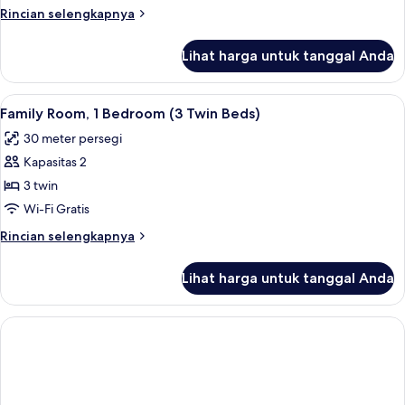
tidur,
Rincian
Rincian selengkapnya
pemandangan
lebih
kebun
lanjut
Lihat harga untuk tanggal Anda
untuk
Suite
Keluarga,
Lihat
Seprai antialergi, minibar, brankas, da
10
2
Family Room, 1 Bedroom (3 Twin Beds)
semua
kamar
30 meter persegi
tidur,
foto
pemandangan
Kapasitas 2
untuk
kebun
Family
3 twin
Room,
Wi-Fi Gratis
1
Rincian
Rincian selengkapnya
Bedroom
lebih
(3
lanjut
Lihat harga untuk tanggal Anda
untuk
Twin
Family
Beds)
Room,
1
Bedroom
(3
Twin
Beds)