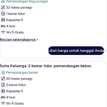
Pemandangan Pegunungan
tidur
foto
32 meter persegi
untuk
Kamar
1 kamar tidur
Quadruple
Kapasitas 5
Panorama,
4 twin
pemandangan
Wi-Fi Gratis
gunung
Rincian
Rincian selengkapnya
lebih
lanjut
Lihat harga untuk tanggal Anda
untuk
Kamar
Quadruple
Lihat
Suite Keluarga, 2 kamar tidur, pemand
9
Panorama,
Suite Keluarga, 2 kamar tidur, pemandangan kebun
semua
pemandangan
Pemandangan taman
gunung
foto
50 meter persegi
untuk
Suite
2 kamar tidur
Keluarga,
Kapasitas 5
2
4 twin
kamar
Wi-Fi Gratis