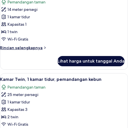
Pemandangan taman
gunung,
foto
tepi
14 meter persegi
untuk
gunung
Kamar
1 kamar tidur
Single,
Kapasitas 1
1
1 twin
Tempat
Wi-Fi Gratis
Tidur
Rincian
Rincian selengkapnya
Twin,
lebih
pemandangan
lanjut
Lihat harga untuk tanggal Anda
kebun
untuk
Kamar
Single,
Lihat
Kamar Twin, 1 kamar tidur, pemandanga
12
1
Kamar Twin, 1 kamar tidur, pemandangan kebun
semua
Tempat
Pemandangan taman
Tidur
foto
Twin,
25 meter persegi
untuk
pemandangan
Kamar
1 kamar tidur
kebun
Twin,
Kapasitas 3
1
2 twin
kamar
Wi-Fi Gratis