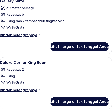
5
Gallery Suite
semua
60 meter persegi
foto
Kapasitas 6
untuk
Gallery
1 king dan 2 tempat tidur tingkat twin
Suite
Wi-Fi Gratis
Rincian
Rincian selengkapnya
lebih
lanjut
Lihat harga untuk tanggal Anda
untuk
Gallery
Suite
Lihat
Brankas, meja kerja, setrika/meja setri
3
Deluxe Corner King Room
semua
Kapasitas 2
foto
1 king
untuk
Deluxe
Wi-Fi Gratis
Corner
Rincian
Rincian selengkapnya
King
lebih
lanjut
Room
Lihat harga untuk tanggal Anda
untuk
Deluxe