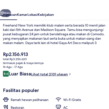
belumnya
Berikutnya
104+
Ringkasan
Kamar
Lokasi
Kebijakan
Freehand New York memiliki klub malam serta berada 10 menit jalan
kaki dari 5th Avenue dan Madison Square. Tamu bisa mengunjungi
pusat kebugaran 24 jam untuk berolahraga atau makan di Comodo,
yang menyajikan makanan laut serta buka untuk makan siang dan
makan malam. Daya tarik lain di hotel Gaya Art Deco meliputi 3
bar/lounge, toko roti/camilan, dan teras. Para wisatawan
menyukainya karena sangat dekat dari transportasi umum: Stasiun
Harga
Rp2.156.913
23 St. (Park Av.) hanya 3 menit dan Stasiun 28 St. (Park Av. S) hanya 6
saat
total Rp3.256.620
menit.
ini
termasuk pajak & biaya lainnya
3 bar/lounge, bar di atap dan bar kokt
Rp2.156.913
16 Agu - 17 Agu
Ulasan
Luar Biasa
8,6
Lihat total 2.101 ulasan
8,6 dari 10
Fasilitas populer
Ramah hewan peliharaan
Wi-Fi Gratis
Restoran
AC