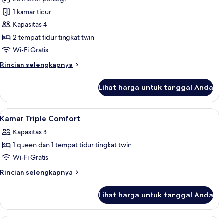
Tidur
foto
Queen
1 kamar tidur
untuk
Kamar
Kapasitas 4
Quadruple
2 tempat tidur tingkat twin
Wi-Fi Gratis
Rincian
Rincian selengkapnya
lebih
lanjut
Lihat harga untuk tanggal Anda
untuk
Kamar
Quadruple
Lihat
Brankas, meja kerja, setrika/meja setri
7
Kamar Triple Comfort
semua
Kapasitas 3
foto
1 queen dan 1 tempat tidur tingkat twin
untuk
Kamar
Wi-Fi Gratis
Triple
Rincian
Rincian selengkapnya
Comfort
lebih
lanjut
Lihat harga untuk tanggal Anda
untuk
Kamar
Triple