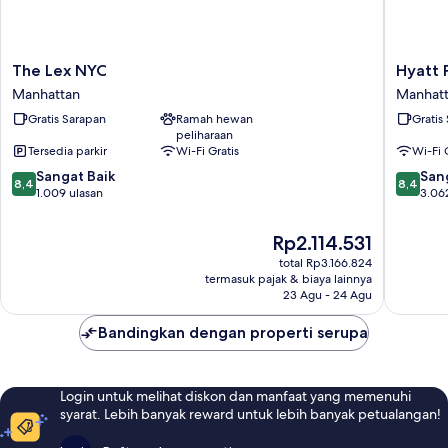
The
Hyatt
The Lex NYC
Hyatt 
Lex
Place
Manhattan
Manhat
NYC
New
Gratis Sarapan
Ramah hewan
Gratis
Manhattan
York
peliharaan
/
Tersedia parkir
Wi-Fi Gratis
Wi-Fi 
Chelsea
8.4
8.4
Sangat Baik
Manhatt
San
8,4
8,4
dari
dari
1.009 ulasan
3.06
10,
10,
Sangat
Sangat
Harga
Rp2.114.531
Baik,
Baik,
sekarang
total Rp3.166.824
1.009
3.062
Rp2.114.531
termasuk pajak & biaya lainnya
ulasan
ulasan
23 Agu - 24 Agu
Bandingkan dengan properti serupa
Login untuk melihat diskon dan manfaat yang memenuhi
syarat. Lebih banyak reward untuk lebih banyak petualangan!