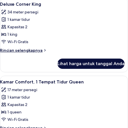
Lihat
Brankas, meja kerja, setrika/meja setri
5
Comfort
Deluxe Corner King
semua
34 meter persegi
foto
1 kamar tidur
untuk
Deluxe
Kapasitas 2
Corner
1 king
King
Wi-Fi Gratis
Rincian
Rincian selengkapnya
lebih
lanjut
Lihat harga untuk tanggal Anda
untuk
Deluxe
Corner
Lihat
Brankas, meja kerja, setrika/meja setri
4
King
Kamar Comfort, 1 Tempat Tidur Queen
semua
17 meter persegi
foto
1 kamar tidur
untuk
Kamar
Kapasitas 2
Comfort,
1 queen
1
Wi-Fi Gratis
Tempat
Rincian