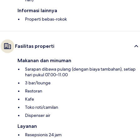
Informasi lainnya
Properti bebas-rokok
Fasilitas properti
Makanan dan minuman
Sarapan dibawa pulang (dengan biaya tambahan), setiap
hari pukul 07.00–11.00
3 bar/lounge
Restoran
Kafe
Toko roti/camilan
Dispenser air
Layanan
Resepsionis 24 jam