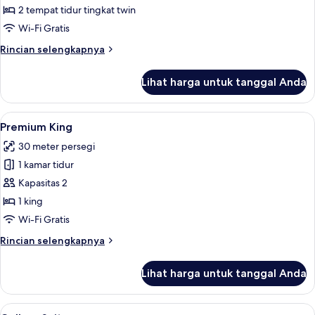
Quadruple
2 tempat tidur tingkat twin
Premium
Wi-Fi Gratis
Rincian
Rincian selengkapnya
lebih
lanjut
Lihat harga untuk tanggal Anda
untuk
Kamar
Quadruple
Lihat
Premium King | Fasilitas kamar
4
Premium
Premium King
semua
30 meter persegi
foto
1 kamar tidur
untuk
Premium
Kapasitas 2
King
1 king
Wi-Fi Gratis
Rincian
Rincian selengkapnya
lebih
lanjut
Lihat harga untuk tanggal Anda
untuk
Premium
King
Lihat
Brankas, meja kerja, setrika/meja setri