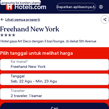
Langsung ke konten utama
Dapatkan aplikasinya
Lihat semua properti
Freehand New York
Properti
bintang
Hotel gaya Art Deco dengan 3 bar/lounge, di dekat 5th Avenue
4.0
Pilih tanggal untuk melihat harga
Ke mana?
Tanggal
Traveler
Cari