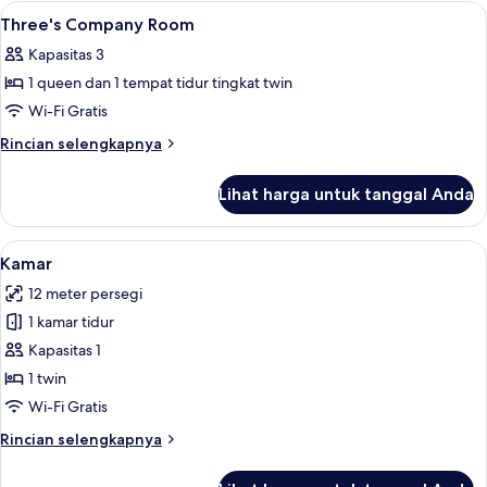
Corner
Lihat
Brankas, meja kerja, setrika/meja setri
5
King
Three's Company Room
semua
Room
Kapasitas 3
foto
1 queen dan 1 tempat tidur tingkat twin
untuk
Three's
Wi-Fi Gratis
Company
Rincian
Rincian selengkapnya
Room
lebih
lanjut
Lihat harga untuk tanggal Anda
untuk
Three's
Company
Lihat
Brankas, meja kerja, setrika/meja setri
4
Room
Kamar
semua
12 meter persegi
foto
1 kamar tidur
untuk
Kamar
Kapasitas 1
1 twin
Wi-Fi Gratis
Rincian
Rincian selengkapnya
lebih
lanjut