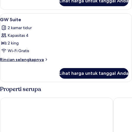
Lihat harga untuk tanggal Anda
untuk
Kamar
Lihat
Shower, perlengkapan mandi desainer
5
GW Suite
semua
2 kamar tidur
foto
Kapasitas 4
untuk
GW
2 king
Suite
Wi-Fi Gratis
Rincian
Rincian selengkapnya
lebih
lanjut
Lihat harga untuk tanggal Anda
untuk
GW
Suite
Properti serupa
The Lex NYC
Hyatt Pl