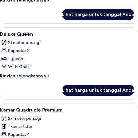
Rincian selengkapnya
Tidur
lebih
Queen
lanjut
Lihat harga untuk tanggal Anda
untuk
Kamar
Comfort,
Lihat
Brankas, meja kerja, setrika/meja setri
5
1
Deluxe Queen
semua
Tempat
21 meter persegi
Tidur
foto
Queen
Kapasitas 2
untuk
Deluxe
1 queen
Queen
Wi-Fi Gratis
Rincian
Rincian selengkapnya
lebih
lanjut
Lihat harga untuk tanggal Anda
untuk
Deluxe
Queen
Lihat
Brankas, meja kerja, setrika/meja setri
5
Kamar Quadruple Premium
semua
27 meter persegi
foto
1 kamar tidur
untuk
Kamar
Kapasitas 4