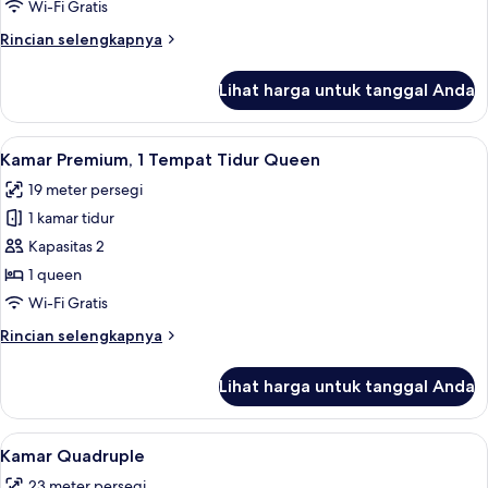
Wi-Fi Gratis
Rincian
Rincian selengkapnya
lebih
lanjut
Lihat harga untuk tanggal Anda
untuk
King
Lihat
Brankas, meja kerja, setrika/meja setri
4
Kamar Premium, 1 Tempat Tidur Queen
semua
19 meter persegi
foto
1 kamar tidur
untuk
Kamar
Kapasitas 2
Premium,
1 queen
1
Wi-Fi Gratis
Tempat
Rincian
Rincian selengkapnya
Tidur
lebih
Queen
lanjut
Lihat harga untuk tanggal Anda
untuk
Kamar
Premium,
Lihat
Brankas, meja kerja, setrika/meja setri
4
1
Kamar Quadruple
semua
Tempat
23 meter persegi