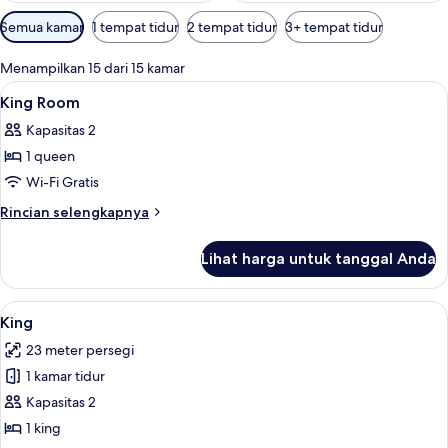
Filter
Semua kamar
1 tempat tidur
2 tempat tidur
3+ tempat tidur
tersedia
untuk
Menampilkan 15 dari 15 kamar
kamar
Lihat
Brankas, meja kerja, setrika/meja setri
4
King Room
semua
Kapasitas 2
foto
1 queen
untuk
King
Wi-Fi Gratis
Room
Rincian
Rincian selengkapnya
lebih
lanjut
Lihat harga untuk tanggal Anda
untuk
King
Room
Lihat
Brankas, meja kerja, setrika/meja setri
5
King
semua
23 meter persegi
foto
1 kamar tidur
untuk
King
Kapasitas 2
1 king