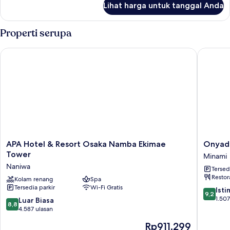
Lihat harga untuk tanggal Anda
untuk
Kamar
Properti serupa
APA Hotel & Resort Osaka Namba Ekimae Tower
Onyado 
APA
Onyado
APA Hotel & Resort Osaka Namba Ekimae
Onyado
Hotel
Nono
Tower
Minami
&
Namba
Naniwa
Tersed
Resort
Natural
Restor
Osaka
Kolam renang
Spa
Hot
Tersedia parkir
Wi-Fi Gratis
Namba
Spring
9.2
Ist
9,2
Ekimae
Minami
dari
1.507
8.8
Luar Biasa
8,8
Tower
10,
dari
4.587 ulasan
Naniwa
Istimew
10,
Harga
Rp911.299
1.507
Luar