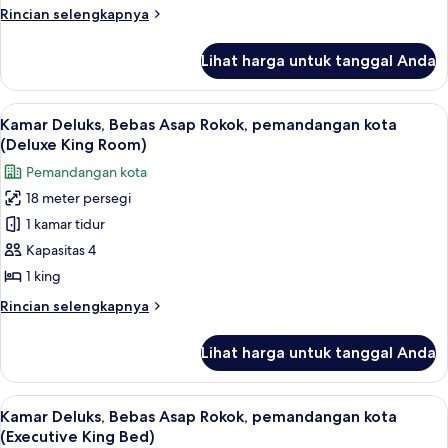
Deluks,
Room)
Rincian
Rincian selengkapnya
Bebas
lebih
lanjut
Asap
Lihat harga untuk tanggal Anda
untuk
Rokok
Kamar
(Deluxe
Deluks,
Lihat
Seprai premium, setrika/meja setrika, W
12
King
Bebas
Kamar Deluks, Bebas Asap Rokok, pemandangan kota
semua
Asap
Room)
(Deluxe King Room)
Rokok
foto
Pemandangan kota
(Deluxe
untuk
King
18 meter persegi
Kamar
Room)
1 kamar tidur
Deluks,
Bebas
Kapasitas 4
Asap
1 king
Rokok,
Rincian
Rincian selengkapnya
pemandangan
lebih
kota
lanjut
Lihat harga untuk tanggal Anda
untuk
(Deluxe
Kamar
King
Deluks,
Lihat
Seprai premium, setrika/meja setrika, W
Room)
12
Bebas
Kamar Deluks, Bebas Asap Rokok, pemandangan kota
semua
Asap
(Executive King Bed)