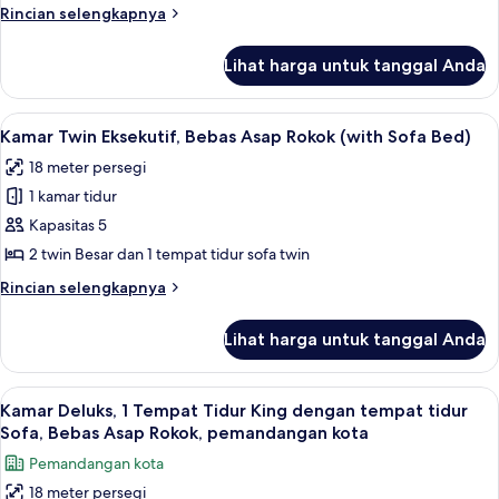
Bebas
Rincian
Rincian selengkapnya
lebih
Asap
lanjut
Rokok
Lihat harga untuk tanggal Anda
untuk
(Room
Kamar
types
Superior,
Lihat
Seprai premium, setrika/meja setrika, W
11
Bebas
cannot
Kamar Twin Eksekutif, Bebas Asap Rokok (with Sofa Bed)
semua
Asap
be
18 meter persegi
Rokok
foto
chosen)
(Room
1 kamar tidur
untuk
types
Kamar
Kapasitas 5
cannot
Twin
be
2 twin Besar dan 1 tempat tidur sofa twin
chosen)
Eksekutif,
Rincian
Rincian selengkapnya
Bebas
lebih
Asap
lanjut
Lihat harga untuk tanggal Anda
untuk
Rokok
Kamar
(with
Twin
Lihat
Seprai premium, setrika/meja setrika, W
Sofa
12
Eksekutif,
Kamar Deluks, 1 Tempat Tidur King dengan tempat tidur
semua
Bebas
Bed)
Sofa, Bebas Asap Rokok, pemandangan kota
Asap
foto
Pemandangan kota
Rokok
untuk
(with
18 meter persegi