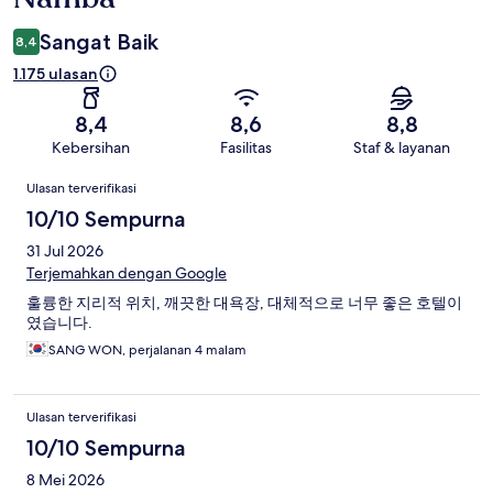
Sangat Baik
8,4
1.175 ulasan
8,4
8,6
8,8
Kebersihan
Fasilitas
Staf & layanan
Ulasan
Ulasan terverifikasi
10/10 Sempurna
31 Jul 2026
Terjemahkan dengan Google
훌륭한 지리적 위치, 깨끗한 대욕장, 대체적으로 너무 좋은 호텔이
였습니다.
SANG WON, perjalanan 4 malam
Ulasan terverifikasi
10/10 Sempurna
8 Mei 2026