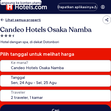
Langsung ke konten utama
Dapatkan aplikasinya
Lihat semua properti
Candeo Hotels Osaka Namba
Properti
bintang
Hotel dengan spa, di dekat Dotonbori
3.5
Pilih tanggal untuk melihat harga
Ke mana?
Tanggal
Traveler
Cari