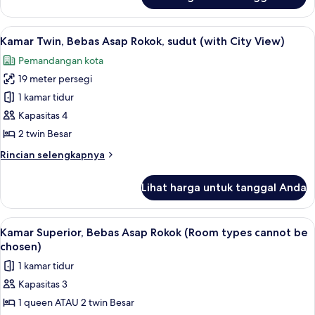
untuk
Rokok
Kamar
Twin
Lihat
Kamar Twin, Bebas Asap Rokok, sudut 
10
Superior,
Kamar Twin, Bebas Asap Rokok, sudut (with City View)
semua
Bebas
Pemandangan kota
Asap
foto
Rokok
19 meter persegi
untuk
Kamar
1 kamar tidur
Twin,
Kapasitas 4
Bebas
2 twin Besar
Asap
Rincian
Rincian selengkapnya
Rokok,
lebih
sudut
lanjut
Lihat harga untuk tanggal Anda
untuk
(with
Kamar
City
Twin,
Lihat
Seprai premium, setrika/meja setrika, W
View)
10
Bebas
Kamar Superior, Bebas Asap Rokok (Room types cannot be
semua
Asap
chosen)
Rokok,
foto
1 kamar tidur
sudut
untuk
(with
Kapasitas 3
Kamar
City
1 queen ATAU 2 twin Besar
Superior,
View)