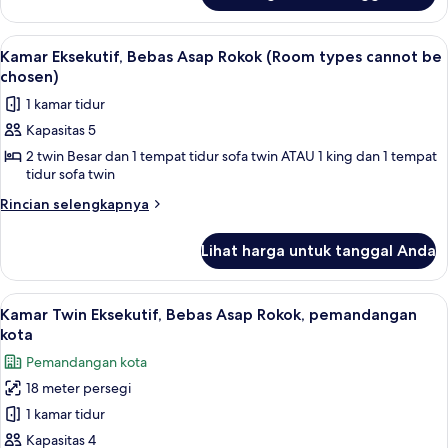
Sofa
Kamar
Bed,
Twin
Lihat
Seprai premium, setrika/meja setrika, W
Super
10
Eksekutif,
Kamar Eksekutif, Bebas Asap Rokok (Room types cannot be
semua
Bebas
City
chosen)
Asap
foto
View)
1 kamar tidur
Rokok
untuk
(with
Kapasitas 5
Kamar
Sofa
2 twin Besar dan 1 tempat tidur sofa twin ATAU 1 king dan 1 tempat
Eksekutif,
Bed,
tidur sofa twin
Super
Bebas
City
Rincian
Asap
Rincian selengkapnya
View)
lebih
Rokok
lanjut
(Room
Lihat harga untuk tanggal Anda
untuk
types
Kamar
Eksekutif,
cannot
Lihat
Seprai premium, setrika/meja setrika, W
11
Bebas
Kamar Twin Eksekutif, Bebas Asap Rokok, pemandangan
be
semua
Asap
kota
chosen)
Rokok
foto
Pemandangan kota
(Room
untuk
types
18 meter persegi
Kamar
cannot
1 kamar tidur
Twin
be
chosen)
Eksekutif,
Kapasitas 4