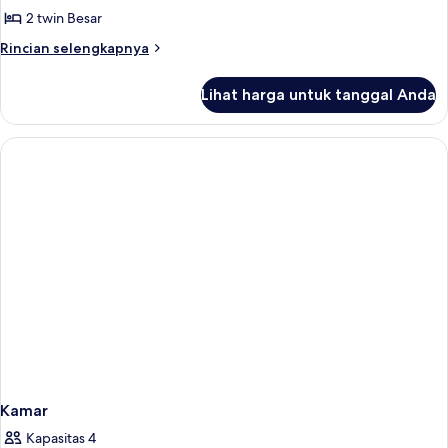
Bebas
2 twin Besar
Asap
Rincian
Rincian selengkapnya
Rokok,
lebih
pemandangan
lanjut
Lihat harga untuk tanggal Anda
untuk
kota
Kamar
Twin
Eksekutif,
Bebas
Asap
Rokok,
pemandangan
kota
Kamar
Kapasitas 4