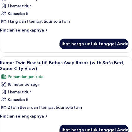
Kamar
Sofa
1 kamar tidur
Deluks,
Bed)
1
Kapasitas 5
Tempat
1 king dan 1 tempat tidur sofa twin
Tidur
Rincian
Rincian selengkapnya
King
lebih
dengan
lanjut
Lihat harga untuk tanggal Anda
untuk
tempat
Kamar
tidur
Deluks,
Lihat
Seprai premium, setrika/meja setrika, W
Sofa,
11
1
Kamar Twin Eksekutif, Bebas Asap Rokok (with Sofa Bed,
semua
Tempat
Bebas
Super City View)
Tidur
foto
Asap
Pemandangan kota
King
untuk
Rokok,
dengan
18 meter persegi
Kamar
pemandangan
tempat
1 kamar tidur
Twin
tidur
kota
Sofa,
Eksekutif,
Kapasitas 5
Bebas
Bebas
2 twin Besar dan 1 tempat tidur sofa twin
Asap
Asap
Rokok,
Rincian
Rincian selengkapnya
Rokok
pemandangan
lebih
kota
(with
lanjut
Lihat harga untuk tanggal Anda
untuk