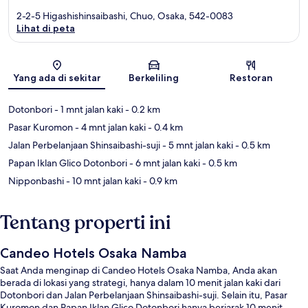
2-2-5 Higashishinsaibashi, Chuo, Osaka, 542-0083
Lihat di peta
Peta
Yang ada di sekitar
Berkeliling
Restoran
Dotonbori
- 1 mnt jalan kaki
- 0.2 km
Pasar Kuromon
- 4 mnt jalan kaki
- 0.4 km
Jalan Perbelanjaan Shinsaibashi-suji
- 5 mnt jalan kaki
- 0.5 km
Papan Iklan Glico Dotonbori
- 6 mnt jalan kaki
- 0.5 km
Nipponbashi
- 10 mnt jalan kaki
- 0.9 km
Tentang properti ini
Candeo Hotels Osaka Namba
Saat Anda menginap di Candeo Hotels Osaka Namba, Anda akan
berada di lokasi yang strategi, hanya dalam 10 menit jalan kaki dari
Dotonbori dan Jalan Perbelanjaan Shinsaibashi-suji. Selain itu, Pasar
Kuromon dan Papan Iklan Glico Dotonbori hanya berjarak 10 menit