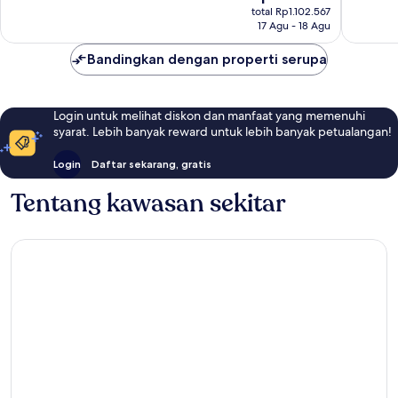
sekarang
ulasan
Biasa,
total Rp1.102.567
Rp911.299
17 Agu - 18 Agu
4.587
ulasan
Bandingkan dengan properti serupa
Login untuk melihat diskon dan manfaat yang memenuhi
syarat. Lebih banyak reward untuk lebih banyak petualangan!
Login
Daftar sekarang, gratis
Tentang kawasan sekitar