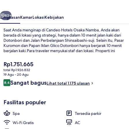
Namba
belumnya
Berikutnya
82+
Ringkasan
Kamar
Lokasi
Kebijakan
Saat Anda menginap di Candeo Hotels Osaka Namba, Anda akan
berada di lokasi yang strategi, hanya dalam 10 menit jalan kaki dari
Dotonbori dan Jalan Perbelanjaan Shinsaibashi-suji. Selain itu, Pasar
Kuromon dan Papan Iklan Glico Dotonbori hanya berjarak 10 menit
berjalan kaki.Para traveler menyukai staf dan lokasi. Properti ini
berada dekat dengan transportasi umum: Stasiun Nippombashi
berjarak 4 menit dan Stasiun Nagahoribashi berjarak 6 menit.
Harga
Rp1.751.665
saat
total Rp1.926.832
ini
19 Agu - 20 Agu
Seprai premium, setrika/meja setrika, W
Rp1.751.665
Ulasan
Sangat bagus
8,4
Lihat total 1.175 ulasan
8,4 dari 10
Fasilitas populer
Spa
Tersedia parkir
Wi-Fi Gratis
AC