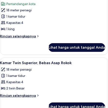
Rokok,
foto
Pemandangan kota
pemandangan
untuk
kota
18 meter persegi
Kamar
(Deluxe
1 kamar tidur
Deluks,
King
Room)
Bebas
Kapasitas 4
Asap
1 king
Rokok,
Rincian
Rincian selengkapnya
pemandangan
lebih
kota
lanjut
Lihat harga untuk tanggal Anda
untuk
(Executive
Kamar
King
Deluks,
Lihat
Kamar Twin Superior, Bebas Asap Rokok 
Bed)
9
Bebas
Kamar Twin Superior, Bebas Asap Rokok
semua
Asap
18 meter persegi
Rokok,
foto
pemandangan
1 kamar tidur
untuk
kota
Kamar
Kapasitas 4
(Executive
Twin
King
2 twin Besar
Bed)
Superior,
Rincian
Rincian selengkapnya
Bebas
lebih
Asap
lanjut
Lihat harga untuk tanggal Anda