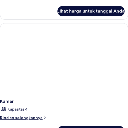
lebih
lanjut
Lihat harga untuk tanggal Anda
untuk
Kamar
Kamar
Kapasitas 4
Rincian
Rincian selengkapnya
lebih
lanjut