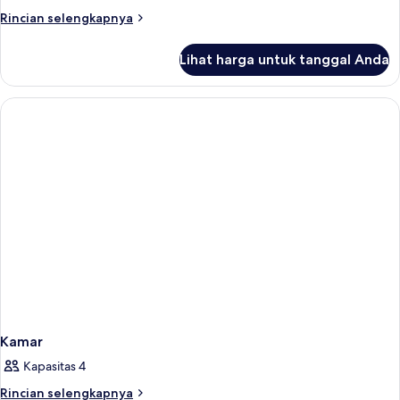
Rincian
Rincian selengkapnya
lebih
lanjut
Lihat harga untuk tanggal Anda
untuk
Kamar
Kamar
Kapasitas 4
Rincian
Rincian selengkapnya