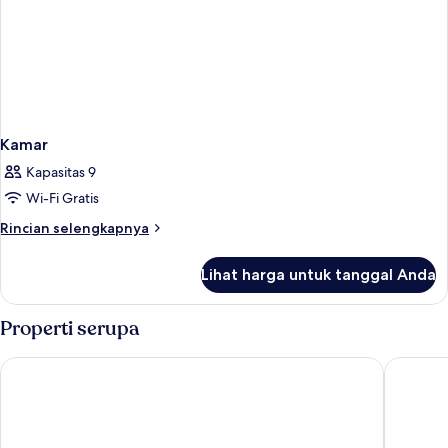
Kamar
Kapasitas 9
Wi-Fi Gratis
Rincian
Rincian selengkapnya
lebih
lanjut
Lihat harga untuk tanggal Anda
untuk
Kamar
Properti serupa
Boutique Hotel LaSort
Hotel Al