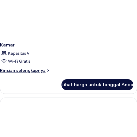
Kamar
Kapasitas 9
Wi-Fi Gratis
Rincian
Rincian selengkapnya
lebih
lanjut
Lihat harga untuk tanggal Anda
untuk
Kamar