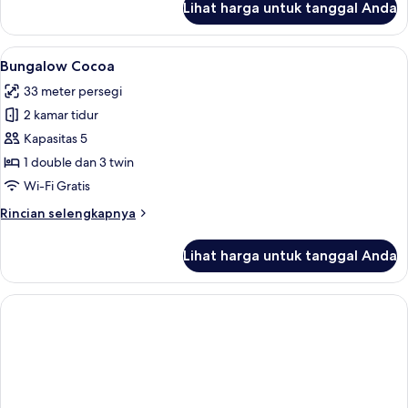
Lihat harga untuk tanggal Anda
untuk
Bungalow
Tahiti
Lihat
Bungalow Cocoa | 2 kamar tidur, sepr
6
Bungalow Cocoa
semua
33 meter persegi
foto
2 kamar tidur
untuk
Bungalow
Kapasitas 5
Cocoa
1 double dan 3 twin
Wi-Fi Gratis
Rincian
Rincian selengkapnya
lebih
lanjut
Lihat harga untuk tanggal Anda
untuk
Bungalow
Cocoa