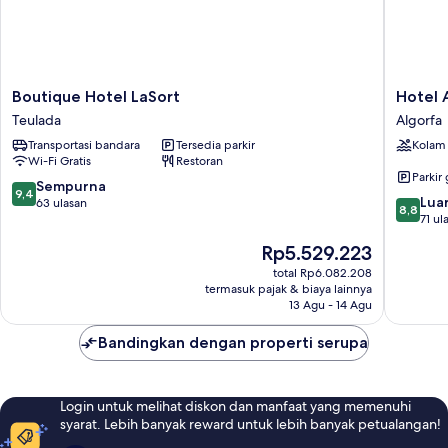
Boutique
Hotel
Boutique Hotel LaSort
Hotel 
Hotel
Algorfa
Teulada
Algorfa
LaSort
Algorfa
Transportasi bandara
Tersedia parkir
Kolam
Teulada
Wi-Fi Gratis
Restoran
Parkir 
9.4
Sempurna
9,4
8.8
Luar
dari
63 ulasan
8,8
dari
71 ul
10,
10,
Sempurna,
Harga
Rp5.529.223
Luar
63
sekarang
Biasa,
total Rp6.082.208
ulasan
Rp5.529.223
termasuk pajak & biaya lainnya
71
13 Agu - 14 Agu
ulasan
Bandingkan dengan properti serupa
Login untuk melihat diskon dan manfaat yang memenuhi
syarat. Lebih banyak reward untuk lebih banyak petualangan!