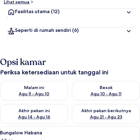
Lihat semua
Fasilitas utama
(12)
Seperti di rumah sendiri
(6)
Opsi kamar
Periksa ketersediaan untuk tanggal ini
Periksa ketersediaan untuk malam ini Agu 9 - Agu 10
Periksa ketersediaan untuk be
Malam ini
Besok
Agu 9 - Agu 10
Agu 10 - Agu 11
Periksa ketersediaan untuk akhir pekan ini Agu 14 - Agu 16
Periksa ketersediaan untuk ak
Akhir pekan ini
Akhir pekan berikutnya
Agu 14 - Agu 16
Agu 21 - Agu 23
Lihat
Bungalow Habana | 2 kamar tidur, sep
5
Bungalow Habana
semua