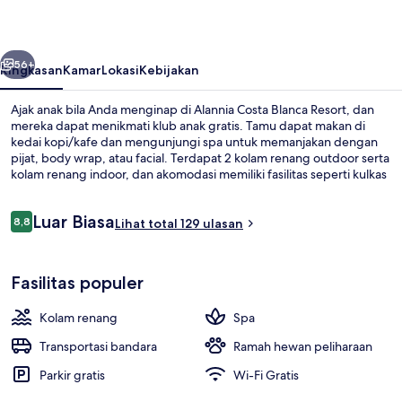
Resort
belumnya
Berikutnya
56+
Ringkasan
Kamar
Lokasi
Kebijakan
Ajak anak bila Anda menginap di Alannia Costa Blanca Resort, dan
mereka dapat menikmati klub anak gratis. Tamu dapat makan di
kedai kopi/kafe dan mengunjungi spa untuk memanjakan dengan
pijat, body wrap, atau facial. Terdapat 2 kolam renang outdoor serta
kolam renang indoor, dan akomodasi memiliki fasilitas seperti kulkas
dan microwave.
Ulasan
Luar Biasa
8,8
Lihat total 129 ulasan
8,8 dari 10
Kolam renang indoor dan 2 kolam re
Fasilitas populer
Kolam renang
Spa
Transportasi bandara
Ramah hewan peliharaan
Parkir gratis
Wi-Fi Gratis