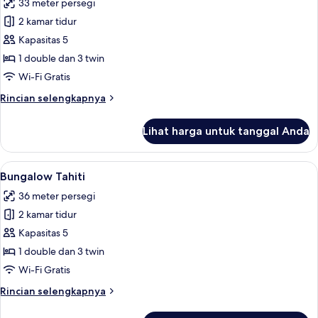
33 meter persegi
foto
2 kamar tidur
untuk
Bungalow
Kapasitas 5
Habana
1 double dan 3 twin
Wi-Fi Gratis
Rincian
Rincian selengkapnya
lebih
lanjut
Lihat harga untuk tanggal Anda
untuk
Bungalow
Habana
Lihat
Bungalow Tahiti | 2 kamar tidur, sepr
8
Bungalow Tahiti
semua
36 meter persegi
foto
2 kamar tidur
untuk
Bungalow
Kapasitas 5
Tahiti
1 double dan 3 twin
Wi-Fi Gratis
Rincian
Rincian selengkapnya
lebih
lanjut