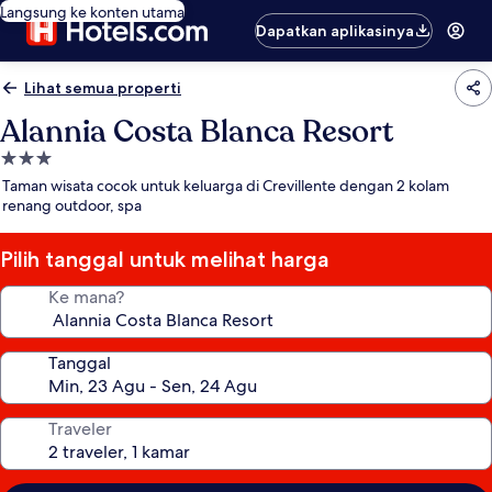
Langsung ke konten utama
Dapatkan aplikasinya
Lihat semua properti
Alannia Costa Blanca Resort
Properti
bintang
Taman wisata cocok untuk keluarga di Crevillente dengan 2 kolam
3.0
renang outdoor, spa
Pilih tanggal untuk melihat harga
Ke mana?
Tanggal
Traveler