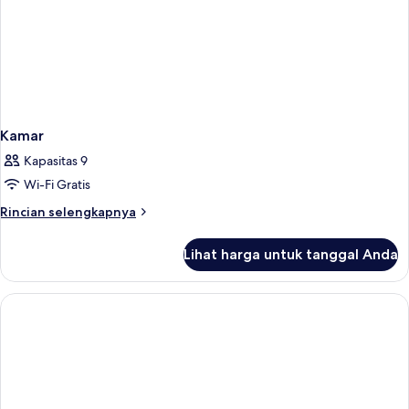
Kamar
Kapasitas 9
Wi-Fi Gratis
Rincian
Rincian selengkapnya
lebih
lanjut
Lihat harga untuk tanggal Anda
untuk
Kamar