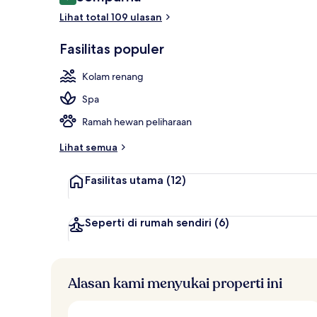
9,6 dari 10
Suite, kolam 
Lihat total 109 ulasan
Fasilitas populer
Kolam renang
Spa
Ramah hewan peliharaan
Lihat semua
Fasilitas utama
(12)
Seperti di rumah sendiri
(6)
Alasan kami menyukai properti ini