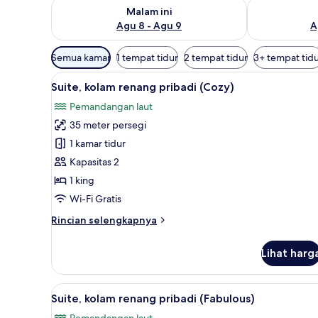
Periksa ketersediaan untuk malam ini Agu 8 - Agu 9
Periksa keter
Malam ini
Agu 8 - Agu 9
A
Filter
Semua kamar
1 tempat tidur
2 tempat tidur
3+ tempat tid
tersedia
Lihat
Suite, kolam renang pribadi (C
untuk
7
Suite, kolam renang pribadi (Cozy)
semua
kamar
Pemandangan laut
foto
35 meter persegi
untuk
Suite,
1 kamar tidur
kolam
Kapasitas 2
renang
1 king
pribadi
Wi-Fi Gratis
(Cozy)
Rincian
Rincian selengkapnya
lebih
lanjut
Lihat harg
untuk
Suite,
kolam
Lihat
Suite, kolam renang pribadi (F
13
renang
Suite, kolam renang pribadi (Fabulous)
semua
pribadi
Pemandangan laut