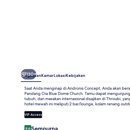
130+
Ringkasan
Kamar
Lokasi
Kebijakan
Saat Anda menginap di Andronis Concept, Anda akan berad
Pandang Oia Blue Dome Church. Tamu dapat mengunjungi s
tubuh, dan masakan internasional disajikan di Throubi, y
hotel mewah ini meliputi 2 bar/lounge, kolam renang outd
VIP Access
Ulasan
Sempurna
9,6