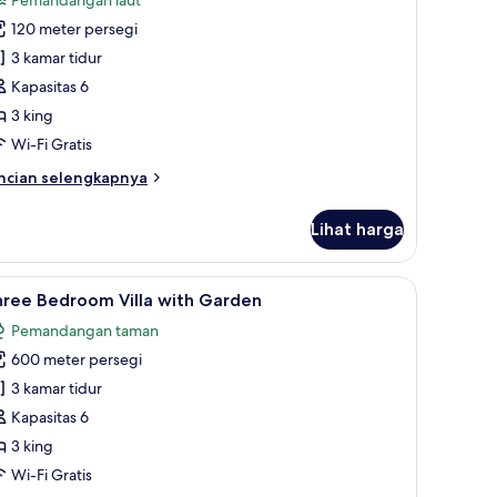
oto
120 meter persegi
ntuk
hree
3 kamar tidur
edroom
Kapasitas 6
lla
3 king
aldera
Wi-Fi Gratis
iew
ncian
ncian selengkapnya
bih
njut
Lihat harga
tuk
ree
edroom
setrika
dangan pantai/laut
ihat
Three Bedroom Villa with Garden | Seprai prem
12
lla
hree Bedroom Villa with Garden
emua
ldera
Pemandangan taman
ew
oto
600 meter persegi
ntuk
hree
3 kamar tidur
edroom
Kapasitas 6
lla
3 king
ith
Wi-Fi Gratis
arden