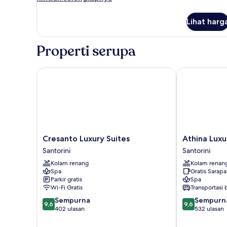
lebih
lanjut
Lihat harg
untuk
Kamar
Properti serupa
Cresanto Luxury Suites
Athina Luxury
Cresanto
Athina
Cresanto Luxury Suites
Athina Luxu
Luxury
Luxury
Santorini
Santorini
Suites
Suites
Kolam renang
Kolam renan
Santorini
Santorini
Spa
Gratis Sarap
Parkir gratis
Spa
Wi-Fi Gratis
Transportasi
9.6
9.6
Sempurna
Sempurn
9,6
9,6
dari
dari
402 ulasan
532 ulasan
10,
10,