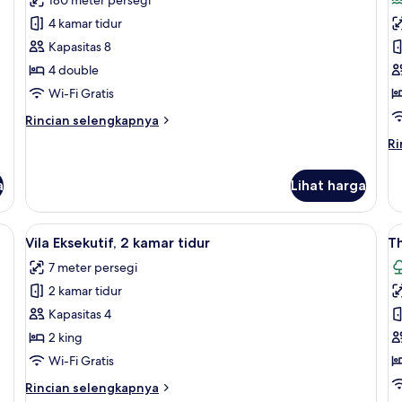
(Wet
foto
f
Allure)
4 kamar tidur
untuk
u
Vila
T
Kapasitas 8
B
4 double
Vi
Wi-Fi Gratis
C
Rincian
Rincian selengkapnya
V
lebih
Ri
Ri
lanjut
le
untuk
la
Vila
a
Lihat harga
un
Th
B
View and Private Pool | Seprai premium, minibar, brankas, dan setrika/meja 
Lihat
Vila Eksekutif, 2 kamar tidur | Peman
L
18
Vi
Vila Eksekutif, 2 kamar tidur
T
semua
s
Ca
7 meter persegi
foto
Vi
f
2 kamar tidur
untuk
u
Vila
T
Kapasitas 4
Eksekutif,
B
2 king
2
Vi
Wi-Fi Gratis
kamar
w
Rincian
Rincian selengkapnya
tidur
G