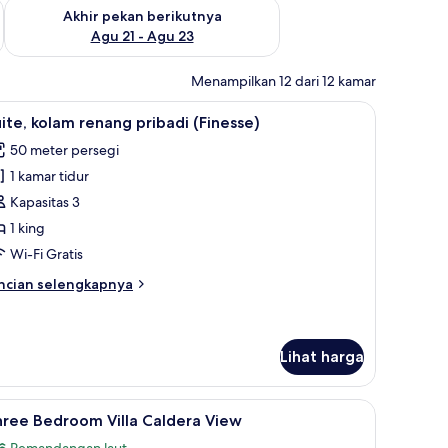
 ini Agu 14 - Agu 16
Periksa ketersediaan untuk akhir pekan berikutnya Agu 21 - A
Akhir pekan berikutnya
Agu 21 - Agu 23
Menampilkan 12 dari 12 kamar
e) | Seprai premium, minibar, brankas, dan setrika/meja setrika
ihat
Suite, kolam renang pribadi (Finesse) | Seprai
8
ite, kolam renang pribadi (Finesse)
emua
50 meter persegi
oto
1 kamar tidur
ntuk
ite,
Kapasitas 3
olam
1 king
enang
Wi-Fi Gratis
ribadi
ncian
ncian selengkapnya
Finesse)
bih
njut
tuk
ite,
Lihat harga
lam
nang
, dan setrika/meja setrika
ihat
Three Bedroom Villa Caldera View | Seprai pre
ibadi
14
hree Bedroom Villa Caldera View
inesse)
emua
Pemandangan laut