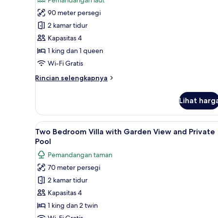
(Cozy)
foto
90 meter persegi
untuk
Suite,
2 kamar tidur
kolam
Kapasitas 4
renang
1 king dan 1 queen
pribadi
Wi-Fi Gratis
(Fabulous)
Rincian
Rincian selengkapnya
lebih
lanjut
Lihat harg
untuk
Suite,
kolam
Lihat
Two Bedroom Villa with Garden 
5
renang
Two Bedroom Villa with Garden View and Private
semua
pribadi
Pool
(Fabulous)
foto
Pemandangan taman
untuk
70 meter persegi
Two
2 kamar tidur
Bedroom
Villa
Kapasitas 4
with
1 king dan 2 twin
Garden
Wi-Fi Gratis