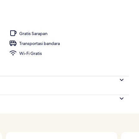
renang pribadi (Cozy) | Seprai premium, minibar, brankas, dan setrika/meja se
Gratis Sarapan
Transportasi bandara
Wi-Fi Gratis