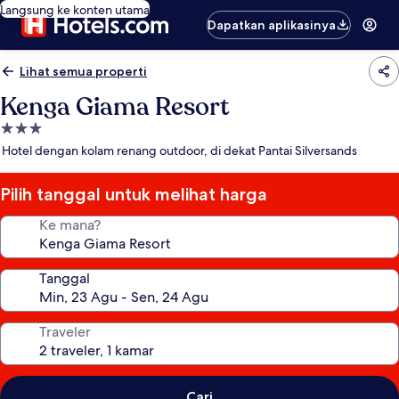
Langsung ke konten utama
Dapatkan aplikasinya
Lihat semua properti
Kenga Giama Resort
Properti
bintang
Hotel dengan kolam renang outdoor, di dekat Pantai Silversands
3.0
Pilih tanggal untuk melihat harga
Ke mana?
Tanggal
Traveler
Cari