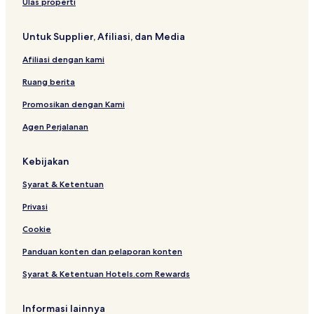
r
f
q
u
Ulas properti
t
i
u
e
C
e
s
Untuk Supplier, Afiliasi, dan Media
o
R
t
u
e
H
Afiliasi dengan kami
n
s
o
t
o
u
Ruang berita
y
r
s
t
e
Promosikan dengan Kami
Agen Perjalanan
Kebijakan
Syarat & Ketentuan
Privasi
Cookie
Panduan konten dan pelaporan konten
Syarat & Ketentuan Hotels.com Rewards
Informasi lainnya