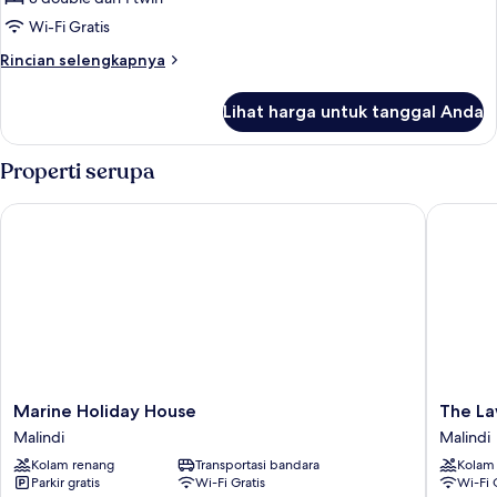
untuk
Kamar
Wi-Fi Gratis
Keluarga,
Rincian
Rincian selengkapnya
kamar
lebih
lanjut
terhubung
Lihat harga untuk tanggal Anda
untuk
Kamar
Keluarga,
Properti serupa
kamar
terhubung
Marine Holiday House
The Law
Marine
The
Marine Holiday House
The La
Holiday
Lawford
Malindi
Malindi
House
Kenya
Kolam renang
Transportasi bandara
Kolam
Malindi
Malindi
Parkir gratis
Wi-Fi Gratis
Wi-Fi 