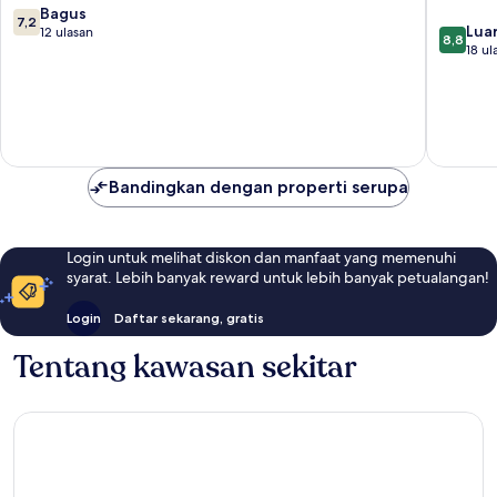
7.2
Bagus
7,2
8.8
Luar
dari
12 ulasan
8,8
dari
18 ul
10,
10,
Bagus,
Luar
12
Biasa,
ulasan
18
ulasan
Bandingkan dengan properti serupa
Login untuk melihat diskon dan manfaat yang memenuhi
syarat. Lebih banyak reward untuk lebih banyak petualangan!
Login
Daftar sekarang, gratis
Tentang kawasan sekitar