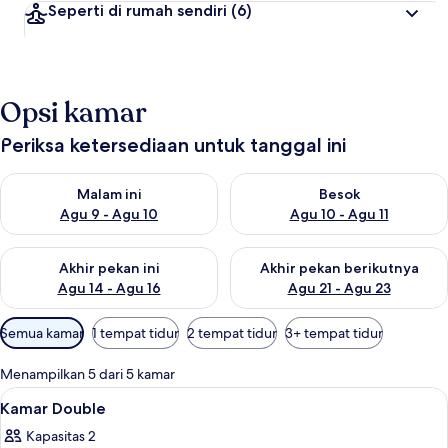
Seperti di rumah sendiri
(6)
Opsi kamar
Periksa ketersediaan untuk tanggal ini
Periksa ketersediaan untuk malam ini Agu 9 - Agu 10
Periksa ketersediaan untuk be
Malam ini
Besok
Agu 9 - Agu 10
Agu 10 - Agu 11
Periksa ketersediaan untuk akhir pekan ini Agu 14 - Agu 16
Periksa ketersediaan untuk ak
Akhir pekan ini
Akhir pekan berikutnya
Agu 14 - Agu 16
Agu 21 - Agu 23
Filter
Semua kamar
1 tempat tidur
2 tempat tidur
3+ tempat tidur
tersedia
untuk
Menampilkan 5 dari 5 kamar
kamar
Lihat
Meja kerja dan Wi-Fi gratis
4
Kamar Double
semua
Kapasitas 2
foto