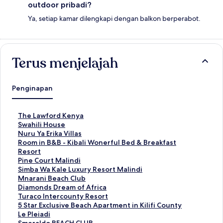
outdoor pribadi?
Ya, setiap kamar dilengkapi dengan balkon berperabot.
Terus menjelajah
Penginapan
T
The Lawford Kenya
a
T
Swahili House
u
a
T
Nuru Ya Erika Villas
t
u
a
T
Room in B&B - Kibali Wonerful Bed & Breakfast
a
t
u
a
Resort
n
a
t
u
T
Pine Court Malindi
S
n
a
t
a
T
Simba Wa Kale Luxury Resort Malindi
t
S
n
a
u
a
T
Mnarani Beach Club
a
t
S
n
t
u
a
T
Diamonds Dream of Africa
n
a
t
S
a
t
u
a
T
Turaco Intercounty Resort
d
n
a
t
n
a
t
u
a
T
5 Star Exclusive Beach Apartment in Kilifi County
a
d
n
a
S
n
a
t
u
a
T
Le Pleiadi
r
a
d
n
t
S
n
a
t
u
a
T