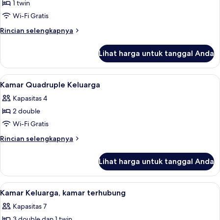
1 twin
untuk
Kamar
Wi-Fi Gratis
Single
Rincian
Rincian selengkapnya
lebih
lanjut
Lihat harga untuk tanggal Anda
untuk
Kamar
Single
Lihat
Kamar Quadruple Keluarga | Meja kerj
1
Kamar Quadruple Keluarga
semua
Kapasitas 4
foto
2 double
untuk
Kamar
Wi-Fi Gratis
Quadruple
Rincian
Rincian selengkapnya
Keluarga
lebih
lanjut
Lihat harga untuk tanggal Anda
untuk
Kamar
Quadruple
Lihat
Kamar Keluarga, kamar terhubung | Me
1
Keluarga
Kamar Keluarga, kamar terhubung
semua
Kapasitas 7
foto
3 double dan 1 twin