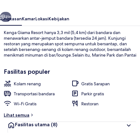
belumnya
Berikutnya
21+
Ringkasan
Kamar
Lokasi
Kebijakan
Kenga Giama Resort hanya 3,3 mil (5,4 km) dari bandara dan
menawarkan antar-jemput bandara (tersedia 24 jam). Kunjungi
restoran yang merupakan spot sempurna untuk bersantap, dan
setelah bersenang-senang di kolam renang outdoor, bersantailah
menikmati minuman di bar/lounge.Selain itu, Marine Park dan Pantai
Malindi hanya berjarak 5 menit berkendara.
Fasilitas populer
Kolam renang
Gratis Sarapan
Pemandangan dari udara
Transportasi bandara
Parkir gratis
Wi-Fi Gratis
Restoran
Lihat semua
Fasilitas utama
(8)