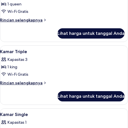
1 queen
untuk
Kamar
Wi-Fi Gratis
Double
Rincian
Rincian selengkapnya
lebih
lanjut
Lihat harga untuk tanggal Anda
untuk
Kamar
Double
Lihat
Kamar Triple | Meja kerja dan Wi-Fi gra
4
Kamar Triple
semua
Kapasitas 3
foto
1 king
untuk
Kamar
Wi-Fi Gratis
Triple
Rincian
Rincian selengkapnya
lebih
lanjut
Lihat harga untuk tanggal Anda
untuk
Kamar
Triple
Lihat
Meja kerja dan Wi-Fi gratis
1
Kamar Single
semua
Kapasitas 1
foto