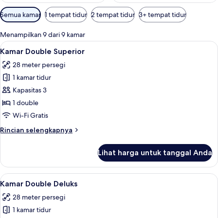
Filter
Semua kamar
1 tempat tidur
2 tempat tidur
3+ tempat tidur
tersedia
untuk
Menampilkan 9 dari 9 kamar
kamar
Lihat
Kamar Double Superior | Brankas, meja 
9
Kamar Double Superior
semua
28 meter persegi
foto
1 kamar tidur
untuk
Kamar
Kapasitas 3
Double
1 double
Superior
Wi-Fi Gratis
Rincian
Rincian selengkapnya
lebih
lanjut
Lihat harga untuk tanggal Anda
untuk
Kamar
Double
Lihat
Brankas, meja kerja, tirai kedap cahaya
10
Superior
Kamar Double Deluks
semua
28 meter persegi
foto
1 kamar tidur
untuk