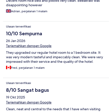
Decent room nice bed and pillows very clean. Beeakfast was
disappointing however
Adrian, perjalanan 1 malam
Ulasan terverifikasi
10/10 Sempurna
26 Jan 2026
Terjemahkan dengan Google
They upgraded our regular hotel room to a 1 bedroom site. It
was very modern tasteful and impeccably clean. We were very
impressed with their service and the quality of the hotel.
Fred, perjalanan 1 malam
Ulasan terverifikasi
8/10 Sangat bagus
19 Okt 2025
Terjemahkan dengan Google
Clean, neat and central to the needs that I have when visiting