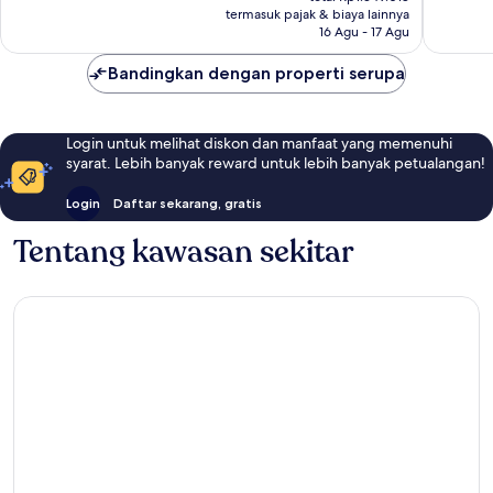
Rp1.146.147
termasuk pajak & biaya lainnya
ulasan
120
16 Agu - 17 Agu
ulasan
Bandingkan dengan properti serupa
Login untuk melihat diskon dan manfaat yang memenuhi
syarat. Lebih banyak reward untuk lebih banyak petualangan!
Login
Daftar sekarang, gratis
Tentang kawasan sekitar