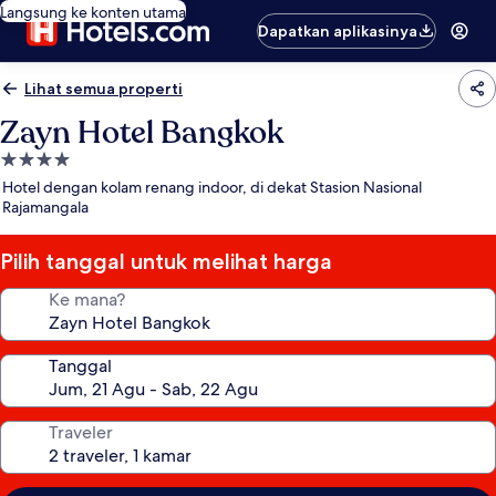
Langsung ke konten utama
Dapatkan aplikasinya
Lihat semua properti
Zayn Hotel Bangkok
Properti
bintang
Hotel dengan kolam renang indoor, di dekat Stasion Nasional
4.0
Rajamangala
Pilih tanggal untuk melihat harga
Ke mana?
Tanggal
Traveler