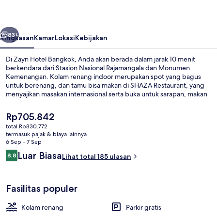
belumnya
Berikutnya
83+
Ringkasan
Kamar
Lokasi
Kebijakan
Di Zayn Hotel Bangkok, Anda akan berada dalam jarak 10 menit
berkendara dari Stasion Nasional Rajamangala dan Monumen
Kemenangan. Kolam renang indoor merupakan spot yang bagus
untuk berenang, dan tamu bisa makan di SHAZA Restaurant, yang
menyajikan masakan internasional serta buka untuk sarapan, makan
siang, dan makan malam. Selain itu, The Mall Lifestore Bangkapi dan
Rumah Sakit Bumrungrad dapat dicapai dengan berkendara
Harga
Rp705.842
singkat.Properti ini berada dekat dengan transportasi umum:
saat
total Rp830.772
Stasiun Hua Mak berjarak 6 menit.
ini
termasuk pajak & biaya lainnya
Ruang duduk lobi
Rp705.842
6 Sep - 7 Sep
Ulasan
Luar Biasa
8,8
Lihat total 185 ulasan
8,8 dari 10
Fasilitas populer
Kolam renang
Parkir gratis