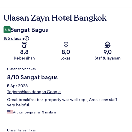
Ulasan Zayn Hotel Bangkok
Ulasan
Sangat Bagus
8,8
185 ulasan
8,8
8,0
9,0
Kebersihan
Lokasi
Staf & layanan
Ulasan
Ulasan terverifikasi
8/10 Sangat bagus
5 Apr 2026
Terjemahkan dengan Google
Great breakfast bar, property was well kept, Area clean staff
very helpful.
Arthur, perjalanan 3 malam
Ulasan terverifikasi