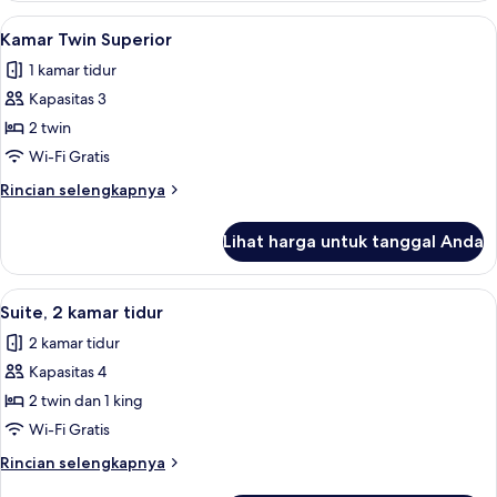
Twin
Lihat
Kamar Twin Superior | Brankas, meja ke
6
Deluks
Kamar Twin Superior
semua
1 kamar tidur
foto
Kapasitas 3
untuk
Kamar
2 twin
Twin
Wi-Fi Gratis
Superior
Rincian
Rincian selengkapnya
lebih
lanjut
Lihat harga untuk tanggal Anda
untuk
Kamar
Twin
Lihat
Brankas, meja kerja, tirai kedap cahaya
13
Superior
Suite, 2 kamar tidur
semua
2 kamar tidur
foto
Kapasitas 4
untuk
Suite,
2 twin dan 1 king
2
Wi-Fi Gratis
kamar
Rincian
Rincian selengkapnya
tidur
lebih