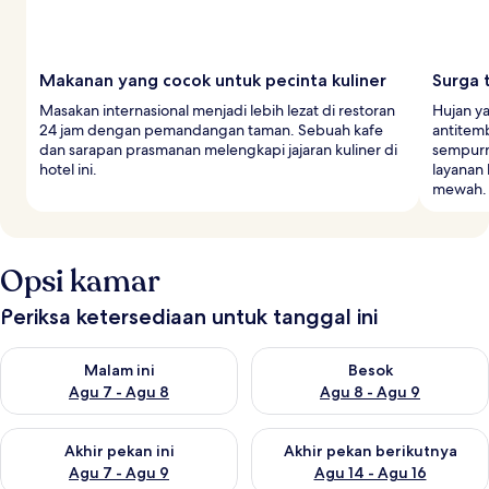
Makanan yang cocok untuk pecinta kuliner
Surga 
Masakan internasional menjadi lebih lezat di restoran
Hujan y
24 jam dengan pemandangan taman. Sebuah kafe
antitem
dan sarapan prasmanan melengkapi jajaran kuliner di
sempurn
hotel ini.
layanan
mewah.
Opsi kamar
Periksa ketersediaan untuk tanggal ini
Periksa ketersediaan untuk malam ini Agu 7 - Agu 8
Periksa ketersediaan untuk be
Malam ini
Besok
Agu 7 - Agu 8
Agu 8 - Agu 9
Periksa ketersediaan untuk akhir pekan ini Agu 7 - Agu 9
Periksa ketersediaan untuk ak
Akhir pekan ini
Akhir pekan berikutnya
Agu 7 - Agu 9
Agu 14 - Agu 16