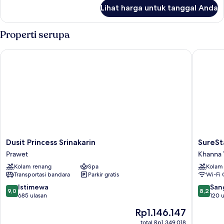
lanjut
Lihat harga untuk tanggal Anda
untuk
Suite,
2
Properti serupa
kamar
tidur
Dusit Princess Srinakarin
SureStay
Dusit
SureSta
Dusit Princess Srinakarin
SureSt
Princess
by
Prawet
Khanna 
Srinakarin
Best
Kolam renang
Spa
Kolam
Prawet
Western
Transportasi bandara
Parkir gratis
Wi-Fi 
Bangko
Ramintr
9.0
8.2
Istimewa
San
9,0
8,2
Khanna
dari
dari
685 ulasan
120 u
Yao
10,
10,
Harga
Rp1.146.147
Istimewa,
Sangat
sekarang
685
Baik,
total Rp1.349.018