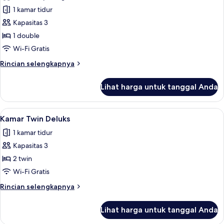
foto
1 kamar tidur
untuk
Suite,
Kapasitas 3
1
1 double
kamar
Wi-Fi Gratis
tidur
Rincian
Rincian selengkapnya
lebih
lanjut
Lihat harga untuk tanggal Anda
untuk
Suite,
1
Lihat
Kamar Twin Deluks | Brankas, meja kerj
9
kamar
Kamar Twin Deluks
semua
tidur
1 kamar tidur
foto
Kapasitas 3
untuk
Kamar
2 twin
Twin
Wi-Fi Gratis
Deluks
Rincian
Rincian selengkapnya
lebih
lanjut
Lihat harga untuk tanggal Anda
untuk
Kamar