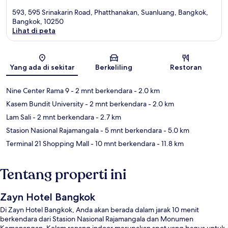
593, 595 Srinakarin Road, Phatthanakan, Suanluang, Bangkok,
Bangkok, 10250
Lihat di peta
Peta
Yang ada di sekitar
Berkeliling
Restoran
Nine Center Rama 9
- 2 mnt berkendara
- 2.0 km
Kasem Bundit University
- 2 mnt berkendara
- 2.0 km
Lam Sali
- 2 mnt berkendara
- 2.7 km
Stasion Nasional Rajamangala
- 5 mnt berkendara
- 5.0 km
Terminal 21 Shopping Mall
- 10 mnt berkendara
- 11.8 km
Tentang properti ini
Zayn Hotel Bangkok
Di Zayn Hotel Bangkok, Anda akan berada dalam jarak 10 menit
berkendara dari Stasion Nasional Rajamangala dan Monumen
Kemenangan. Kolam renang indoor merupakan spot yang bagus untuk