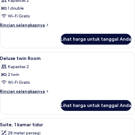
Kapasitas 2
foto
1 double
untuk
Superior
Wi-Fi Gratis
Double
Rincian
Rincian selengkapnya
Room
lebih
lanjut
Lihat harga untuk tanggal Anda
untuk
Superior
Double
Lihat
Brankas, meja kerja, tirai kedap cahaya
8
Room
Deluxe twin Room
semua
Kapasitas 2
foto
2 twin
untuk
Deluxe
Wi-Fi Gratis
twin
Rincian
Rincian selengkapnya
Room
lebih
lanjut
Lihat harga untuk tanggal Anda
untuk
Deluxe
twin
Lihat
Smart TV 32-inci dengan saluran TV k
11
Room
Suite, 1 kamar tidur
semua
28 meter persegi