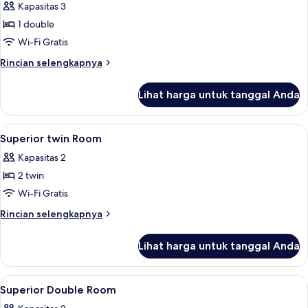
Kamar
Kapasitas 3
Double
1 double
Deluks
Wi-Fi Gratis
Rincian
Rincian selengkapnya
lebih
lanjut
Lihat harga untuk tanggal Anda
untuk
Kamar
Double
Lihat
Brankas, meja kerja, tirai kedap cahaya
4
Deluks
Superior twin Room
semua
Kapasitas 2
foto
2 twin
untuk
Superior
Wi-Fi Gratis
twin
Rincian
Rincian selengkapnya
Room
lebih
lanjut
Lihat harga untuk tanggal Anda
untuk
Superior
twin
Lihat
Brankas, meja kerja, tirai kedap cahaya
7
Room
Superior Double Room
semua