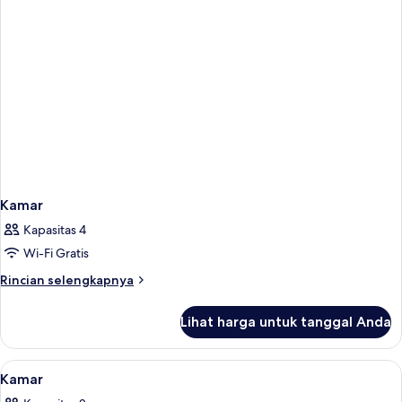
Kamar
Kapasitas 4
Wi-Fi Gratis
Rincian
Rincian selengkapnya
lebih
lanjut
Lihat harga untuk tanggal Anda
untuk
Kamar
Lihat
Seprai premium, meja kerja, tirai keda
10
Kamar
semua