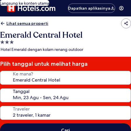
Langsung ke konten utama
Dapatkan aplikasinya
Lihat semua properti
Emerald Central Hotel
Properti
bintang
Hotel Emerald dengan kolam renang outdoor
3.0
Pilih tanggal untuk melihat harga
Ke mana?
Tanggal
Traveler
Cari