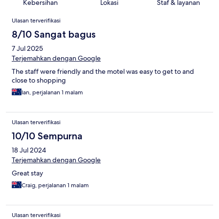
Kebersihan
Lokasi
Staf & layanan
Ulasan
Ulasan terverifikasi
8/10 Sangat bagus
7 Jul 2025
Terjemahkan dengan Google
The staff were friendly and the motel was easy to get to and
close to shopping
Ian, perjalanan 1 malam
Ulasan terverifikasi
10/10 Sempurna
18 Jul 2024
Terjemahkan dengan Google
Great stay
Craig, perjalanan 1 malam
Ulasan terverifikasi