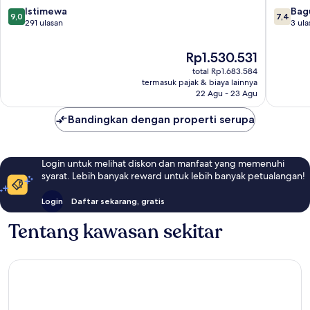
Emerald
9.0
7.4
Istimewa
Bag
9,0
7,4
dari
dari
291 ulasan
3 ula
10,
10,
Istimewa,
Bagus,
Harga
Rp1.530.531
291
3
sekarang
total Rp1.683.584
ulasan
ulasan
Rp1.530.531
termasuk pajak & biaya lainnya
22 Agu - 23 Agu
Bandingkan dengan properti serupa
Login untuk melihat diskon dan manfaat yang memenuhi
syarat. Lebih banyak reward untuk lebih banyak petualangan!
Login
Daftar sekarang, gratis
Tentang kawasan sekitar