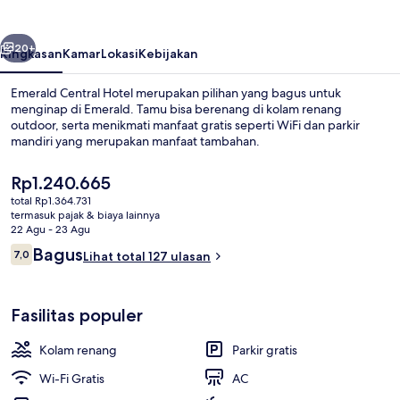
belumnya
Berikutnya
20+
Ringkasan
Kamar
Lokasi
Kebijakan
Emerald Central Hotel merupakan pilihan yang bagus untuk
menginap di Emerald. Tamu bisa berenang di kolam renang
outdoor, serta menikmati manfaat gratis seperti WiFi dan parkir
mandiri yang merupakan manfaat tambahan.
Harga
Rp1.240.665
saat
total Rp1.364.731
ini
termasuk pajak & biaya lainnya
Rp1.240.665
22 Agu - 23 Agu
Taman
Ulasan
Bagus
7,0
Lihat total 127 ulasan
7,0 dari 10
Fasilitas populer
Kolam renang
Parkir gratis
Wi-Fi Gratis
AC