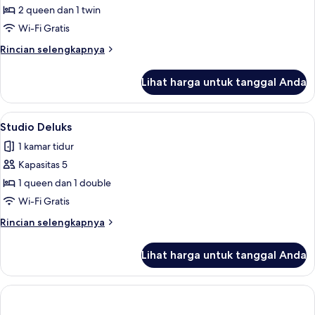
2
2 queen dan 1 twin
kamar
Wi-Fi Gratis
tidur
Rincian
Rincian selengkapnya
lebih
lanjut
Lihat harga untuk tanggal Anda
untuk
Suite,
2
Lihat
Studio Deluks | Seprai premium, meja k
4
kamar
Studio Deluks
semua
tidur
1 kamar tidur
foto
Kapasitas 5
untuk
Studio
1 queen dan 1 double
Deluks
Wi-Fi Gratis
Rincian
Rincian selengkapnya
lebih
lanjut
Lihat harga untuk tanggal Anda
untuk
Studio
Deluks