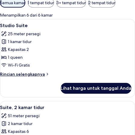
Filter
Semua kamar
1 tempat tidur
3+ tempat tidur
2 tempat tidur
tersedia
untuk
Menampilkan 6 dari 6 kamar
kamar
Lihat
Seprai premium, meja kerja, tirai keda
5
Studio Suite
semua
25 meter persegi
foto
1 kamar tidur
untuk
Studio
Kapasitas 2
Suite
1 queen
Wi-Fi Gratis
Rincian
Rincian selengkapnya
lebih
lanjut
Lihat harga untuk tanggal Anda
untuk
Studio
Suite
Lihat
Seprai premium, meja kerja, tirai keda
4
Suite, 2 kamar tidur
semua
51 meter persegi
foto
2 kamar tidur
untuk
Suite,
Kapasitas 6