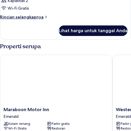
Kapasitas 2
foto
Wi-Fi Gratis
untuk
Kamar
Rincian
Rincian selengkapnya
lebih
lanjut
Lihat harga untuk tanggal Anda
untuk
Kamar
Properti serupa
Maraboon Motor Inn
Western
Maraboon
Western
Maraboon Motor Inn
Weste
Motor
Gatewa
Emerald
Emerald
Inn
Motel
Kolam renang
Parkir gratis
Parkir 
Emerald
and
Wi-Fi Gratis
Restoran
Restor
Apartme