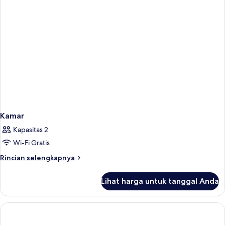
Kamar
Kapasitas 2
Wi-Fi Gratis
Rincian
Rincian selengkapnya
lebih
lanjut
Lihat harga untuk tanggal Anda
untuk
Kamar