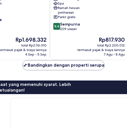
an
Spa
Tulum
Ramah hewan
peliharaan
Parkir gratis
a
9.4
Sempurna
9,4
dari
209 ulasan
10,
Harga
Harga
Rp1.698.332
Rp817.930
Sempurna,
sekarang
sekarang
209
total Rp2.116.010
total Rp2.200.012
Rp1.698.332
Rp817.930
ulasan
termasuk pajak & biaya lainnya
termasuk pajak & biaya lainnya
4 Sep - 5 Sep
7 Agu - 8 Agu
Bandingkan dengan properti serupa
faat yang memenuhi syarat. Lebih
etualangan!