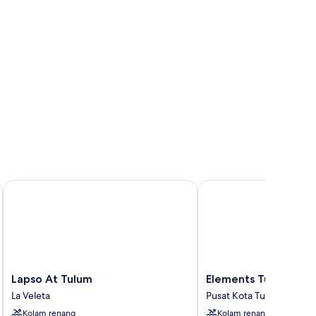
Lapso At Tulum
Elements Tulum Boutiq
Lapso
Elements
Lapso At Tulum
Elements Tulum Bout
At
Tulum
La Veleta
Pusat Kota Tulum
Tulum
Boutique
Kolam renang
Kolam renang
La
Hotel