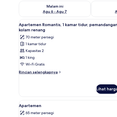
Periksa ketersediaan untuk malam ini Agu 6 - Agu 7
Periksa keter
Malam ini
Agu 6 - Agu 7
A
Lihat
Apartemen Romantis, 1 kamar t
13
Apartemen Romantis, 1 kamar tidur, pemandanga
semua
kolam renang
foto
70 meter persegi
untuk
1 kamar tidur
Apartemen
Kapasitas 2
Romantis,
1
1 king
kamar
Wi-Fi Gratis
tidur,
Rincian
Rincian selengkapnya
pemandangan
lebih
kolam
lanjut
untuk
renang
Lihat harg
Apartemen
Romantis,
1
Lihat
Apartemen | Seprai premium, b
7
kamar
Apartemen
semua
tidur,
65 meter persegi
pemandangan
foto