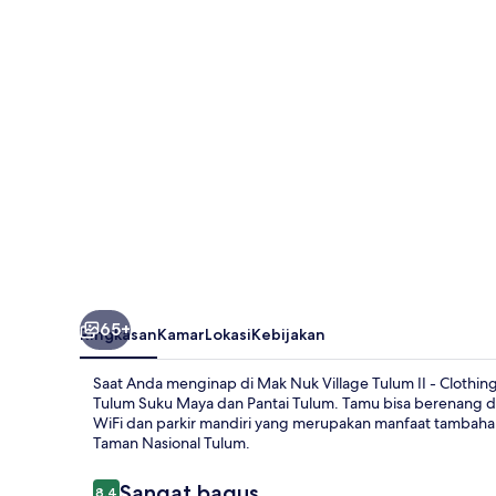
Tulum
II
-
Clothing
Optional
65+
Ringkasan
Kamar
Lokasi
Kebijakan
Saat Anda menginap di Mak Nuk Village Tulum II - Clothin
Tulum Suku Maya dan Pantai Tulum. Tamu bisa berenang di 
WiFi dan parkir mandiri yang merupakan manfaat tambahan.S
Taman Nasional Tulum.
Ulasan
Sangat bagus
8,4