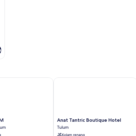
a
Anat Tantric Boutique Hotel
Anat
UM
Anat Tantric Boutique Hotel
Tantric
lum
Tulum
Boutique
g
Kolam renang
Hotel