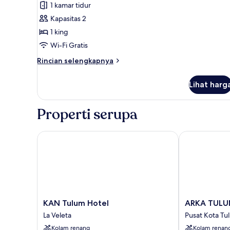
kolam
1 kamar tidur
untuk
renang
Apartemen
Kapasitas 2
1 king
Wi-Fi Gratis
Rincian
Rincian selengkapnya
lebih
lanjut
Lihat harg
untuk
Apartemen
Properti serupa
KAN Tulum Hotel
ARKA TULUM
KAN
ARKA
KAN Tulum Hotel
ARKA TUL
Tulum
TULUM
La Veleta
Pusat Kota Tu
Hotel
Pusat
Kolam renang
Kolam renan
La
Kota