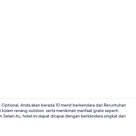
Penthouse P
g Optional, Anda akan berada 10 menit berkendara dari Reruntuhan
kolam renang outdoor, serta menikmati manfaat gratis seperti
elain itu, hotel ini dapat dicapai dengan berkendara singkat dari
Makan di ka