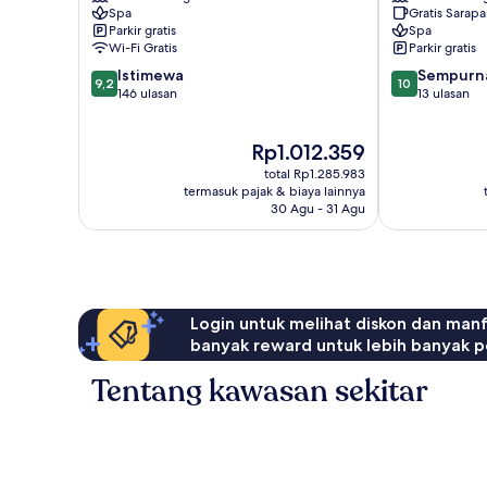
Spa
Gratis Sarap
Veleta
Tulum
Parkir gratis
Spa
Wi-Fi Gratis
Parkir gratis
9.2
10.0
Istimewa
Sempurn
9,2
10
dari
dari
146 ulasan
13 ulasan
10,
10,
Istimewa,
Sempurna,
Harga
Rp1.012.359
146
13
sekarang
ulasan
ulasan
total Rp1.285.983
Rp1.012.359
termasuk pajak & biaya lainnya
30 Agu - 31 Agu
Login untuk melihat diskon dan man
banyak reward untuk lebih banyak p
Tentang kawasan sekitar