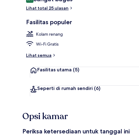
8,4 dari 10
Lihat total 25 ulasan
Apartemen |
Fasilitas populer
Kolam renang
Wi-Fi Gratis
Lihat semua
Fasilitas utama
(5)
Seperti di rumah sendiri
(6)
Opsi kamar
Periksa ketersediaan untuk tanggal ini