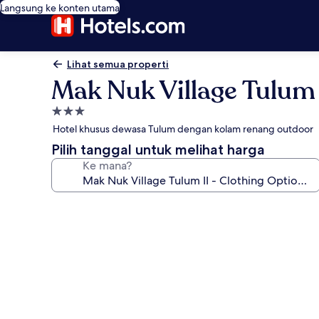
Langsung ke konten utama
Lihat semua properti
Mak Nuk Village Tulum 
Properti
bintang
Hotel khusus dewasa Tulum dengan kolam renang outdoor
3.0
Pilih tanggal untuk melihat harga
Ke mana?
Galeri
foto
untuk
Mak
Nuk
Village