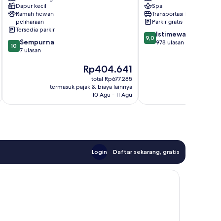
Dapur kecil
Spa
Veleta
Pusat
Ramah hewan
Transportasi bandara
Kota
peliharaan
Parkir gratis
Tulum
Tersedia parkir
9.0
Istimewa
9,0
10.0
Sempurna
dari
978 ulasan
10
dari
7 ulasan
10,
10,
Istimewa,
Harga
Rp404.641
Sempurna,
978
sekarang
7
ulasan
total Rp677.285
Rp404.641
ulasan
termasuk pajak & biaya lainnya
termasuk paj
10 Agu - 11 Agu
Login
Daftar sekarang, gratis