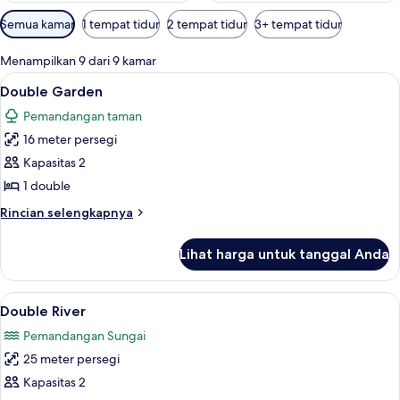
Filter
Semua kamar
1 tempat tidur
2 tempat tidur
3+ tempat tidur
tersedia
untuk
Menampilkan 9 dari 9 kamar
kamar
Lihat
Double Garden | Seprai antialergi, bran
5
Double Garden
semua
Pemandangan taman
foto
16 meter persegi
untuk
Double
Kapasitas 2
Garden
1 double
Rincian
Rincian selengkapnya
lebih
lanjut
Lihat harga untuk tanggal Anda
untuk
Double
Garden
Lihat
Seprai antialergi, brankas, meja kerja, 
6
Double River
semua
Pemandangan Sungai
foto
25 meter persegi
untuk
Double
Kapasitas 2