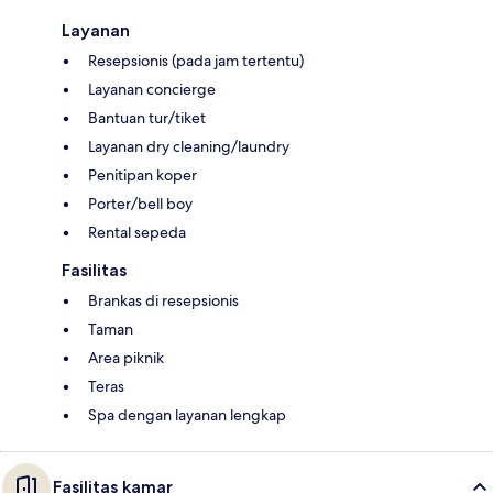
Layanan
Resepsionis (pada jam tertentu)
Layanan concierge
Bantuan tur/tiket
Layanan dry cleaning/laundry
Penitipan koper
Porter/bell boy
Rental sepeda
Fasilitas
Brankas di resepsionis
Taman
Area piknik
Teras
Spa dengan layanan lengkap
Fasilitas kamar