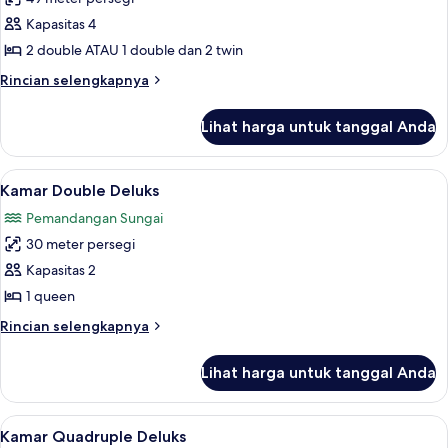
untuk
Family
Kapasitas 4
River
2 double ATAU 1 double dan 2 twin
Rincian
Rincian selengkapnya
lebih
lanjut
Lihat harga untuk tanggal Anda
untuk
Family
River
Lihat
Seprai antialergi, brankas, meja kerja, 
5
Kamar Double Deluks
semua
Pemandangan Sungai
foto
30 meter persegi
untuk
Kamar
Kapasitas 2
Double
1 queen
Deluks
Rincian
Rincian selengkapnya
lebih
lanjut
Lihat harga untuk tanggal Anda
untuk
Kamar
Double
Lihat
Kamar Quadruple Deluks | Seprai antial
6
Deluks
Kamar Quadruple Deluks