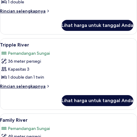
River
1 double
Rincian
Rincian selengkapnya
lebih
lanjut
Lihat harga untuk tanggal Anda
untuk
Double
River
Lihat
Tripple River | Seprai antialergi, brank
5
Tripple River
semua
Pemandangan Sungai
foto
36 meter persegi
untuk
Tripple
Kapasitas 3
River
1 double dan 1 twin
Rincian
Rincian selengkapnya
lebih
lanjut
Lihat harga untuk tanggal Anda
untuk
Tripple
River
Lihat
Family River | Seprai antialergi, branka
5
Family River
semua
Pemandangan Sungai
foto
49 meter persegi