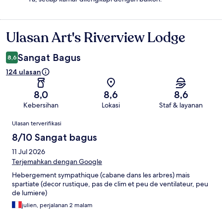
Ulasan Art's Riverview Lodge
Ulasan
Sangat Bagus
8,6
124 ulasan
8,0
8,6
8,6
Kebersihan
Lokasi
Staf & layanan
Ulasan
Ulasan terverifikasi
8/10 Sangat bagus
11 Jul 2026
Terjemahkan dengan Google
Hebergement sympathique (cabane dans les arbres) mais
spartiate (decor rustique, pas de clim et peu de ventilateur, peu
de lumiere)
julien, perjalanan 2 malam