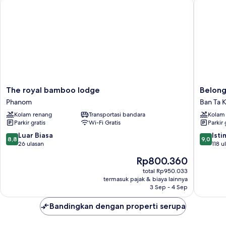
The royal bamboo lodge
Belong J
The
Belong
The royal bamboo lodge
Belong
royal
Jin
Phanom
Ban Ta 
bamboo
The
Kolam renang
Transportasi bandara
Kolam
lodge
Dam
Parkir gratis
Wi-Fi Gratis
Parkir 
Phanom
Hotel
&
8.8
9.0
Luar Biasa
Ist
8,8
9,0
Resort
dari
dari
26 ulasan
118 u
Ban
10,
10,
Harga
Rp800.360
Ta
Luar
Istimew
sekarang
Khun
Biasa,
118
total Rp950.033
Rp800.360
termasuk pajak & biaya lainnya
26
ulasan
3 Sep - 4 Sep
ulasan
Bandingkan dengan properti serupa