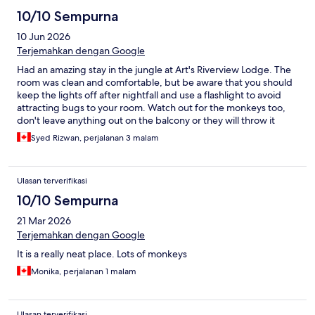
10/10 Sempurna
10 Jun 2026
Terjemahkan dengan Google
Had an amazing stay in the jungle at Art's Riverview Lodge. The
room was clean and comfortable, but be aware that you should
keep the lights off after nightfall and use a flashlight to avoid
attracting bugs to your room. Watch out for the monkeys too,
don't leave anything out on the balcony or they will throw it
away!
Syed Rizwan, perjalanan 3 malam
Ulasan terverifikasi
10/10 Sempurna
21 Mar 2026
Terjemahkan dengan Google
It is a really neat place. Lots of monkeys
Monika, perjalanan 1 malam
Ulasan terverifikasi