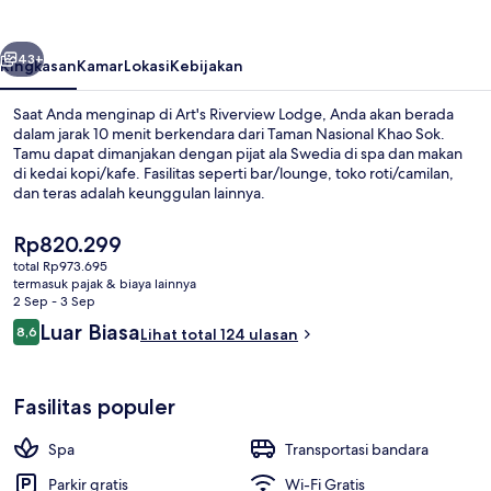
belumnya
Berikutnya
43+
Ringkasan
Kamar
Lokasi
Kebijakan
Saat Anda menginap di Art's Riverview Lodge, Anda akan berada
dalam jarak 10 menit berkendara dari Taman Nasional Khao Sok.
Tamu dapat dimanjakan dengan pijat ala Swedia di spa dan makan
di kedai kopi/kafe. Fasilitas seperti bar/lounge, toko roti/camilan,
dan teras adalah keunggulan lainnya.
Harga
Rp820.299
saat
total Rp973.695
ini
termasuk pajak & biaya lainnya
Eksterior
Rp820.299
2 Sep - 3 Sep
Ulasan
Luar Biasa
8,6
Lihat total 124 ulasan
8,6 dari 10
Fasilitas populer
Spa
Transportasi bandara
Parkir gratis
Wi-Fi Gratis