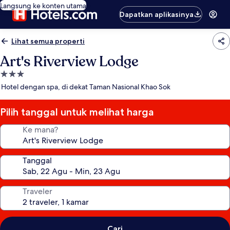
Langsung ke konten utama
Dapatkan aplikasinya
Lihat semua properti
Art's Riverview Lodge
Properti
bintang
Hotel dengan spa, di dekat Taman Nasional Khao Sok
3.0
Pilih tanggal untuk melihat harga
Ke mana?
Tanggal
Traveler
Cari