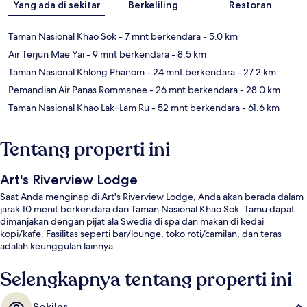
Yang ada di sekitar
Berkeliling
Restoran
Taman Nasional Khao Sok
- 7 mnt berkendara
- 5.0 km
Air Terjun Mae Yai
- 9 mnt berkendara
- 8.5 km
Taman Nasional Khlong Phanom
- 24 mnt berkendara
- 27.2 km
Pemandian Air Panas Rommanee
- 26 mnt berkendara
- 28.0 km
Taman Nasional Khao Lak–Lam Ru
- 52 mnt berkendara
- 61.6 km
Tentang properti ini
Art's Riverview Lodge
Saat Anda menginap di Art's Riverview Lodge, Anda akan berada dalam
jarak 10 menit berkendara dari Taman Nasional Khao Sok. Tamu dapat
dimanjakan dengan pijat ala Swedia di spa dan makan di kedai
kopi/kafe. Fasilitas seperti bar/lounge, toko roti/camilan, dan teras
adalah keunggulan lainnya.
Selengkapnya tentang properti ini
Sekilas