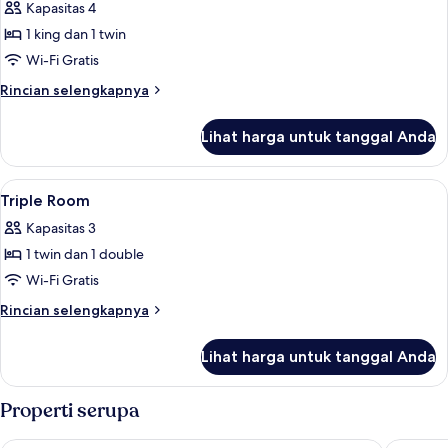
Kapasitas 4
foto
1 king dan 1 twin
untuk
Family
Wi-Fi Gratis
Room
Rincian
Rincian selengkapnya
lebih
lanjut
Lihat harga untuk tanggal Anda
untuk
Family
Room
Lihat
Shower, perlengkapan mandi gratis, k
1
Triple Room
semua
Kapasitas 3
foto
1 twin dan 1 double
untuk
Triple
Wi-Fi Gratis
Room
Rincian
Rincian selengkapnya
lebih
lanjut
Lihat harga untuk tanggal Anda
untuk
Triple
Room
Properti serupa