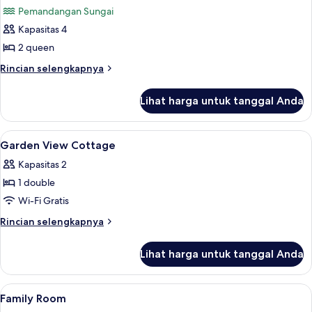
semua
Pemandangan Sungai
foto
Kapasitas 4
untuk
Kamar
2 queen
Quadruple
Rincian
Rincian selengkapnya
Deluks
lebih
lanjut
Lihat harga untuk tanggal Anda
untuk
Kamar
Quadruple
Lihat
Shower, perlengkapan mandi gratis, k
1
Deluks
Garden View Cottage
semua
Kapasitas 2
foto
1 double
untuk
Garden
Wi-Fi Gratis
View
Rincian
Rincian selengkapnya
Cottage
lebih
lanjut
Lihat harga untuk tanggal Anda
untuk
Garden
View
Lihat
Shower, perlengkapan mandi gratis, k
1
Cottage
Family Room
semua