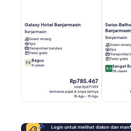
Galaxy
Swiss-
Galaxy Hotel Banjarmasin
Swiss-Belh
Hotel
Belhotel
Banjarmasi
Banjarmasin
Banjarmasin
Borneo
Banjarmasin
Kolam renang
Banjarmasin
Banjarmasin
Spa
Banjarmasin
Kolam renan
Transportasi bandara
Spa
Parkir gratis
Transportasi
Parkir gratis
7.0
Bagus
7,0
dari
8 ulasan
8.0
Sangat B
8,0
10,
dari
38 ulasan
Bagus,
10,
Harga
Rp785.467
8
Sangat
sekarang
ulasan
Baik,
total Rp871.959
Rp785.467
termasuk pajak & biaya lainnya
38
18 Agu - 19 Agu
ulasan
Login untuk melihat diskon dan man