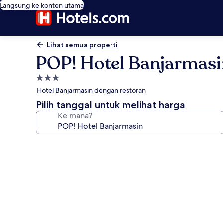
Langsung ke konten utama
Lihat semua properti
POP! Hotel Banjarmasi
Properti
bintang
Hotel Banjarmasin dengan restoran
3.0
Pilih tanggal untuk melihat harga
Ke mana?
Galeri
foto
untuk
POP!
Hotel
Banjarmasin