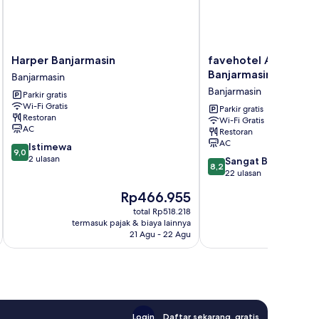
Harper
favehotel
Harper Banjarmasin
favehotel Ahmad Ya
Banjarmasin
Ahmad
Banjarmasin
Banjarmasin
Banjarmasin
Yani
Banjarmasin
Parkir gratis
Banjarmasin
Wi-Fi Gratis
Banjarmasin
Parkir gratis
Restoran
Wi-Fi Gratis
AC
Restoran
AC
9.0
Istimewa
9,0
dari
2 ulasan
8.2
Sangat Baik
8,2
10,
dari
22 ulasan
Istimewa,
10,
Harga
Rp466.955
2
Sangat
sekarang
ulasan
Baik,
total Rp518.218
Rp466.955
termasuk pajak & biaya lainnya
termasuk paj
22
21 Agu - 22 Agu
ulasan
Login
Daftar sekarang, gratis