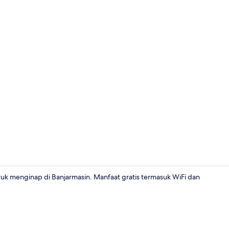
Tempat berm
uk menginap di Banjarmasin. Manfaat gratis termasuk WiFi dan
Kamar (POP!)