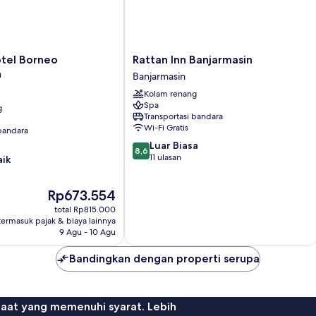
Rattan
otel Borneo
Rattan Inn Banjarmasin
Inn
n
Banjarmasin
Banjarmasin
Kolam renang
Banjarmasin
Spa
g
Transportasi bandara
Wi-Fi Gratis
 bandara
8.6
Luar Biasa
8,6
dari
11 ulasan
aik
10,
Luar
Harga
Rp673.554
Biasa,
sekarang
11
total Rp815.000
Rp673.554
ulasan
termasuk pajak & biaya lainnya
9 Agu - 10 Agu
Bandingkan dengan properti serupa
faat yang memenuhi syarat. Lebih