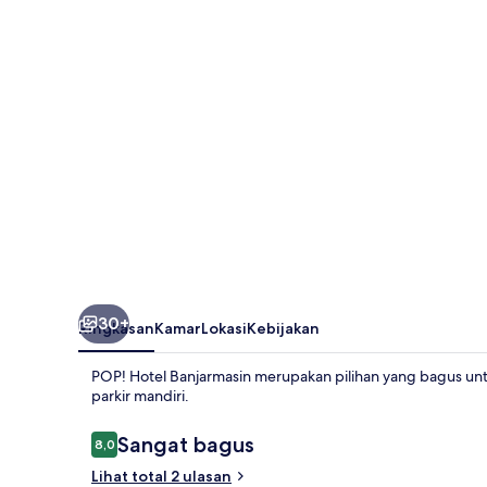
30+
Ringkasan
Kamar
Lokasi
Kebijakan
POP! Hotel Banjarmasin merupakan pilihan yang bagus unt
parkir mandiri.
Ulasan
Sangat bagus
8,0
8,0 dari 10
Lihat total 2 ulasan