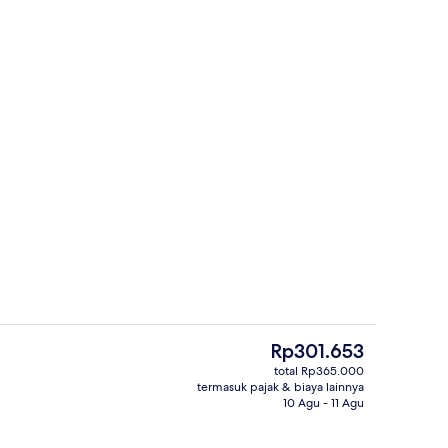
ain anak – indoor
Interior
Harga
Rp301.653
saat
total Rp365.000
ini
termasuk pajak & biaya lainnya
 | Seprai premium, brankas, meja kerja, dan tirai kedap cahaya
Eksterior
Rp301.653
10 Agu - 11 Agu