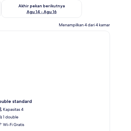
n ini Agu 7 - Agu 9
Periksa ketersediaan untuk akhir pekan berikutnya Agu 14 - A
Akhir pekan berikutnya
Agu 14 - Agu 16
Menampilkan 4 dari 4 kamar
dan tirai kedap cahaya
ouble standard
Kapasitas 4
1 double
Wi-Fi Gratis