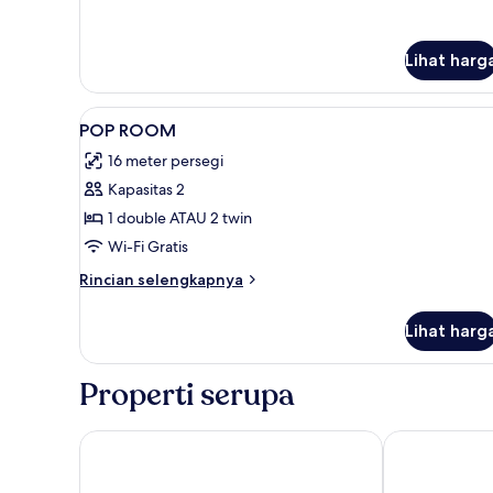
Lihat harg
Lihat
Seprai premium, brankas, meja 
4
POP ROOM
semua
16 meter persegi
foto
Kapasitas 2
untuk
POP
1 double ATAU 2 twin
ROOM
Wi-Fi Gratis
Rincian
Rincian selengkapnya
lebih
lanjut
Lihat harg
untuk
POP
ROOM
Properti serupa
Galaxy Hotel Banjarmasin
Swiss-Belhot