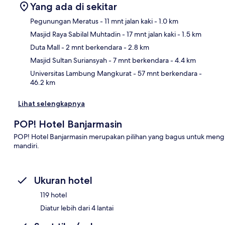
Yang ada di sekitar
Pegunungan Meratus
- 11 mnt jalan kaki
- 1.0 km
Masjid Raya Sabilal Muhtadin
- 17 mnt jalan kaki
- 1.5 km
Pet
Duta Mall
- 2 mnt berkendara
- 2.8 km
Masjid Sultan Suriansyah
- 7 mnt berkendara
- 4.4 km
Universitas Lambung Mangkurat
- 57 mnt berkendara
-
46.2 km
Lihat selengkapnya
POP! Hotel Banjarmasin
POP! Hotel Banjarmasin merupakan pilihan yang bagus untuk mengin
mandiri.
Ukuran hotel
119 hotel
Diatur lebih dari 4 lantai