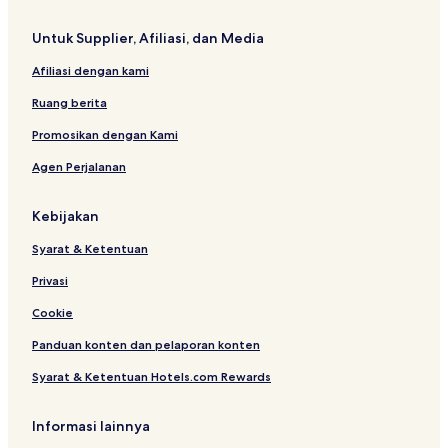
r
g
s
g
o
t
P
i
i
n
a
Untuk Supplier, Afiliasi, dan Media
a
f
y
n
e
Afiliasi dengan kami
t
r
a
e
Ruang berita
i
n
B
c
Promosikan dengan Kami
o
e
Agen Perjalanan
o
C
m
e
n
Kebijakan
t
e
Syarat & Ketentuan
r
Privasi
Cookie
Panduan konten dan pelaporan konten
Syarat & Ketentuan Hotels.com Rewards
Informasi lainnya