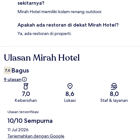
sekitarnya?
Mirah Hotel memiliki kolam renang outdoor.
Apakah ada restoran di dekat Mirah Hotel?
Ya, ada restoran di properti.
Ulasan Mirah Hotel
Ulasan
Bagus
7,6
9 ulasan
7,0
8,6
8,0
Kebersihan
Lokasi
Staf & layanan
Ulasan
Ulasan terverifikasi
10/10 Sempurna
11 Jul 2026
Terjemahkan dengan Google