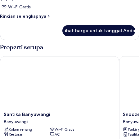
bungalows
Wi-Fi Gratis
Rincian
Rincian selengkapnya
lebih
lanjut
Lihat harga untuk tanggal Anda
untuk
Deluxe
bungalows
Properti serupa
Santika Banyuwangi
Snooze I
Santika
Snooze
Santika Banyuwangi
Snooze
Banyuwangi
Ijen
Banyuwangi
Banyuw
Banyuwangi
Banyuw
Kolam renang
Wi-Fi Gratis
Parkir 
Restoran
AC
Fasilit