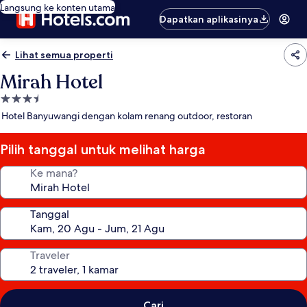
Langsung ke konten utama
Dapatkan aplikasinya
Lihat semua properti
Mirah Hotel
Properti
bintang
Hotel Banyuwangi dengan kolam renang outdoor, restoran
3.5
Pilih tanggal untuk melihat harga
Ke mana?
Tanggal
Traveler
Cari