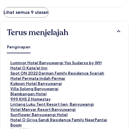
Lihat semua 9 ulasan
Terus menjelajah
Penginapan
T
Luminor Hotel Banyuwangi Yos Sudarso by WH
a
T
Hotel O Kate'el Inn
u
a
T
Spot ON 2022 Darman Family Residence Syariah
t
u
a
T
Hotel Permata Indah Permai
a
t
u
a
T
Kokoon Hotel Banyuwangi
n
a
t
u
a
T
Villa Solong Banyuwangi
S
n
a
t
u
a
T
Blambangan Hotel
t
S
n
a
t
u
a
T
999 KHS 2 Homestay
a
t
S
n
a
t
u
a
T
Lintang Luku Tent Resort Ijen, Banyuwangi
n
a
t
S
n
a
t
u
a
T
Votel Manyar Resort Banyuwangi
d
n
a
t
S
n
a
t
u
a
T
Sunflower Banyuwangi Hotel
a
d
n
a
t
S
n
a
t
u
a
T
Hotel O Griya Sandi Residence Family NearPantai
r
a
d
n
a
t
S
n
a
t
u
a
Boom