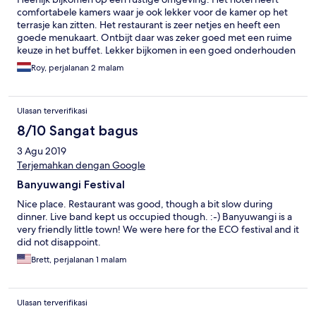
comfortabele kamers waar je ook lekker voor de kamer op het
terrasje kan zitten. Het restaurant is zeer netjes en heeft een
goede menukaart. Ontbijt daar was zeker goed met een ruime
keuze in het buffet. Lekker bijkomen in een goed onderhouden
zwembad.
Roy, perjalanan 2 malam
Ulasan terverifikasi
8/10 Sangat bagus
3 Agu 2019
Terjemahkan dengan Google
Banyuwangi Festival
Nice place. Restaurant was good, though a bit slow during
dinner. Live band kept us occupied though. :-) Banyuwangi is a
very friendly little town! We were here for the ECO festival and it
did not disappoint.
Brett, perjalanan 1 malam
Ulasan terverifikasi