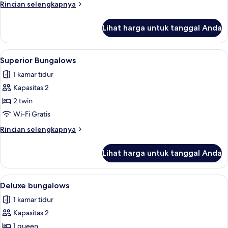
Double
Rincian
Rincian selengkapnya
Room
lebih
lanjut
Lihat harga untuk tanggal Anda
untuk
Deluxe
Double
Lihat
Superior Bungalows | Wi-Fi gratis dan 
1
Room
Superior Bungalows
semua
1 kamar tidur
foto
Kapasitas 2
untuk
Superior
2 twin
Bungalows
Wi-Fi Gratis
Rincian
Rincian selengkapnya
lebih
lanjut
Lihat harga untuk tanggal Anda
untuk
Superior
Bungalows
Lihat
Deluxe bungalows | Wi-Fi gratis dan se
1
Deluxe bungalows
semua
1 kamar tidur
foto
Kapasitas 2
untuk
Deluxe
1 queen