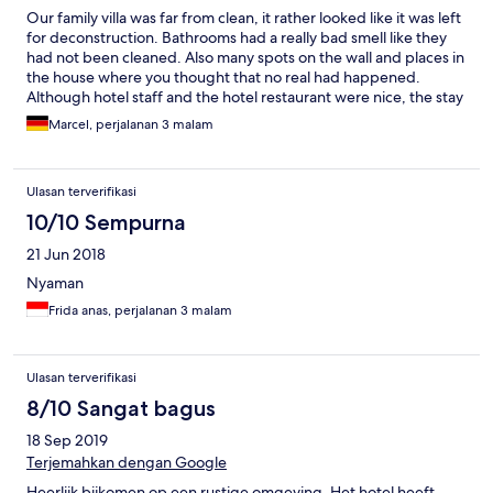
Our family villa was far from clean, it rather looked like it was left
for deconstruction. Bathrooms had a really bad smell like they
had not been cleaned. Also many spots on the wall and places in
the house where you thought that no real had happened.
Although hotel staff and the hotel restaurant were nice, the stay
was unpleasant due to the lack of cleanliness.
Marcel, perjalanan 3 malam
Ulasan terverifikasi
10/10 Sempurna
21 Jun 2018
Nyaman
Frida anas, perjalanan 3 malam
Ulasan terverifikasi
8/10 Sangat bagus
18 Sep 2019
Terjemahkan dengan Google
Heerlijk bijkomen op een rustige omgeving. Het hotel heeft