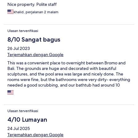
Nice property. Polite staff
khalid, perjalanan 2 malam
Ulasan terverifikasi
8/10 Sangat bagus
26 Jul 2023
Terjemahkan dengan Google
This was a convenient place to overnight between Bromo and
Bali. The grounds are huge and decorated with beautiful
sculptures, and the pool area was large and nicely done. The
rooms were fine, but the bathrooms were very dirty- everything
needed a good scrubbing, and our bathtub had around 10
dead insects in it when we arrived.
Ulasan terverifikasi
4/10 Lumayan
24 Jul 2025
Terjemahkan dengan Google