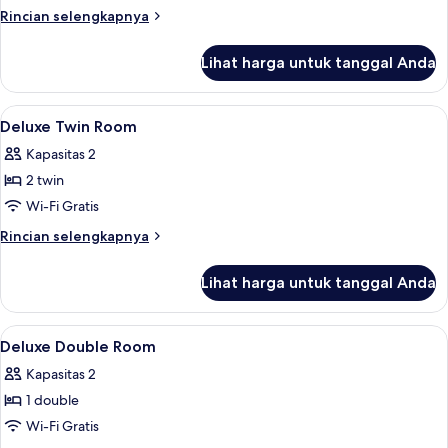
Rincian
Rincian selengkapnya
lebih
lanjut
Lihat harga untuk tanggal Anda
untuk
Kamar
Lihat
Wi-Fi gratis dan seprai linen
8
Deluxe Twin Room
semua
Kapasitas 2
foto
2 twin
untuk
Deluxe
Wi-Fi Gratis
Twin
Rincian
Rincian selengkapnya
Room
lebih
lanjut
Lihat harga untuk tanggal Anda
untuk
Deluxe
Twin
Lihat
Wi-Fi gratis dan seprai linen
11
Room
Deluxe Double Room
semua
Kapasitas 2
foto
1 double
untuk
Deluxe
Wi-Fi Gratis