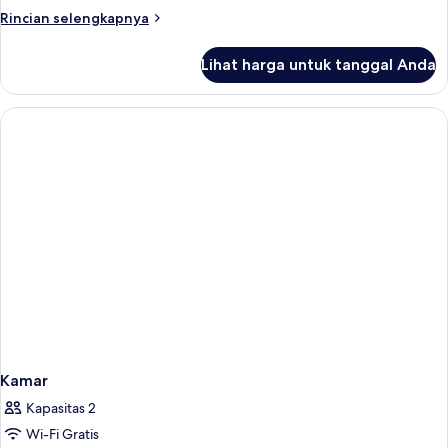
2
Rincian
Rincian selengkapnya
kamar
lebih
tidur
lanjut
Lihat harga untuk tanggal Anda
untuk
Vila
Keluarga,
2
kamar
tidur
Kamar
Kapasitas 2
Wi-Fi Gratis