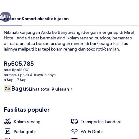
belumnya
Berikutnya
17+
Ringkasan
Kamar
Lokasi
Kebijakan
Nikmati kunjungan Anda ke Banyuwangi dengan menginap di Mirah
Hotel. Anda dapat bermain air di kolam renang outdoor, bersantap
di restoran, atau bersantai dengan minum di bar/lounge.Fasilitas
lainnya meliputi bar tepi kolam renang dan toko roti/camilan.
Harga
Rp505.785
saat
total Rp612.001
ini
termasuk pajak & biaya lainnya
Rp505.785
6 Sep - 7 Sep
Lobi
Ulasan
Bagus
7,6
Lihat total 9 ulasan
7,6 dari 10
Fasilitas populer
Kolam renang
Transportasi bandara
Parkir gratis
Wi-Fi Gratis