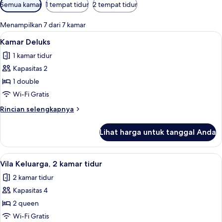
Filter
Semua kamar
1 tempat tidur
2 tempat tidur
tersedia
untuk
Menampilkan 7 dari 7 kamar
kamar
Lihat
Kamar Deluks | Wi-Fi gratis dan seprai
5
Kamar Deluks
semua
1 kamar tidur
foto
Kapasitas 2
untuk
Kamar
1 double
Deluks
Wi-Fi Gratis
Rincian
Rincian selengkapnya
lebih
lanjut
Lihat harga untuk tanggal Anda
untuk
Kamar
Deluks
Lihat
Vila Keluarga, 2 kamar tidur | Wi-Fi gra
5
Vila Keluarga, 2 kamar tidur
semua
2 kamar tidur
foto
Kapasitas 4
untuk
Vila
2 queen
Keluarga,
Wi-Fi Gratis