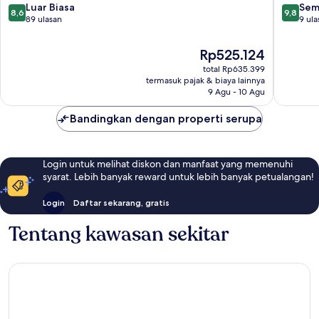
8.6
9.8
Luar Biasa
Sem
8,6
9,8
dari
dari
89 ulasan
9 ula
10,
10,
Luar
Sempur
Harga
Rp525.124
Biasa,
9
sekarang
total Rp635.399
89
ulasan
Rp525.124
termasuk pajak & biaya lainnya
ulasan
9 Agu - 10 Agu
Bandingkan dengan properti serupa
Login untuk melihat diskon dan manfaat yang memenuhi
syarat. Lebih banyak reward untuk lebih banyak petualangan!
Login
Daftar sekarang, gratis
Tentang kawasan sekitar