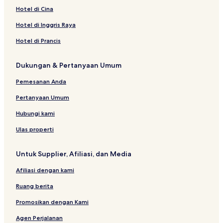
e
e
h
r
l
s
R
i
s
e
o
e
K
Hotel di Cina
s
s
o
t
f
i
e
t
o
r
k
P
l
o
o
u
C
o
s
e
r
n
R
h
u
Hotel di Inggris Raya
r
r
s
l
n
o
l
t
H
e
e
e
t
t
e
u
r
M
a
s
t
n
Hotel di Prancis
b
t
u
d
o
c
T
a
a
c
r
h
a
Dukungan & Pertanyaan Umum
n
n
h
t
a
l
d
g
a
b
a
Pemesanan Anda
H
o
u
y
o
s
r
R
Pertanyaan Umum
t
a
i
e
e
m
s
Hubungi kami
l
r
o
a
r
Ulas properti
n
t
Untuk Supplier, Afiliasi, dan Media
Afiliasi dengan kami
Ruang berita
Promosikan dengan Kami
Agen Perjalanan