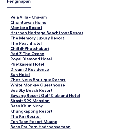
Penginapan
T
Vela Villa - Cha-am
a
T
Chomtawan Home
u
a
T
Montoro Resort
t
u
a
T
Hatchao Heritage Beachfront Resort
a
t
u
a
T
The Memory Luxury Resort
n
a
t
u
a
T
The Peachhotel
S
n
a
t
u
a
T
Chill @ Phetchaburi
t
S
n
a
t
u
a
T
Red Z The Ocean
a
t
S
n
a
t
u
a
T
Royal Diamond Hotel
n
a
t
S
n
a
t
u
a
T
Phetkasem Hotel
d
n
a
t
S
n
a
t
u
a
T
Dream D Residence
a
d
n
a
t
S
n
a
t
u
a
T
Sun Hotel
r
a
d
n
a
t
S
n
a
t
u
a
T
Chez Nous Boutique Resort
u
r
a
d
n
a
t
S
n
a
t
u
a
T
White Monkey Guesthouse
n
u
r
a
d
n
a
t
S
n
a
t
u
a
T
Sea Sky Beach Resort
t
n
u
r
a
d
n
a
t
S
n
a
t
u
a
T
Sawang Resort Golf Club and Hotel
u
t
n
u
r
a
d
n
a
t
S
n
a
t
u
a
T
Sirasit 999 Mansion
k
u
t
n
u
r
a
d
n
a
t
S
n
a
t
u
a
T
Baan Khun Nong
V
k
u
t
n
u
r
a
d
n
a
t
S
n
a
t
u
a
T
Khungkapong Resort
e
C
k
u
t
n
u
r
a
d
n
a
t
S
n
a
t
u
a
T
The Kiri Resitel
l
h
M
k
u
t
n
u
r
a
d
n
a
t
S
n
a
t
u
a
T
Ton Taan Resort Muang
a
o
o
H
k
u
t
n
u
r
a
d
n
a
t
S
n
a
t
u
a
T
Baan Par Pern Hadchaosamran