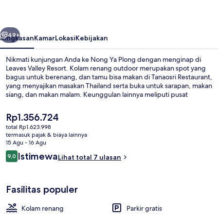
belumnya
Berikutnya
49+
Ringkasan
Kamar
Lokasi
Kebijakan
Nikmati kunjungan Anda ke Nong Ya Plong dengan menginap di
Leaves Valley Resort. Kolam renang outdoor merupakan spot yang
bagus untuk berenang, dan tamu bisa makan di Tanaosri Restaurant,
yang menyajikan masakan Thailand serta buka untuk sarapan, makan
siang, dan makan malam. Keunggulan lainnya meliputi pusat
kebugaran, sauna, dan kamar uap.
Harga
Rp1.356.724
saat
total Rp1.623.998
ini
termasuk pajak & biaya lainnya
Eksterior
Rp1.356.724
15 Agu - 16 Agu
Ulasan
Istimewa
9,0
Lihat total 7 ulasan
9,0 dari 10
Fasilitas populer
Kolam renang
Parkir gratis