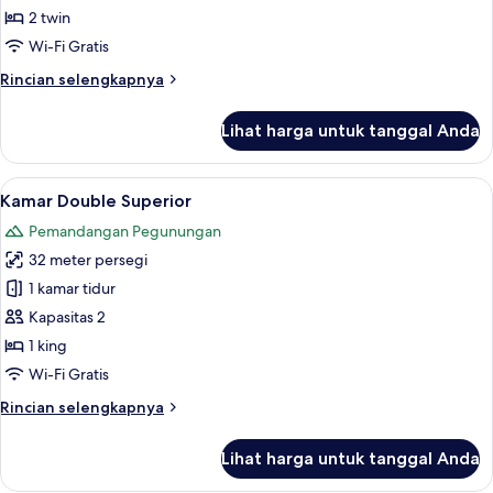
2 twin
untuk
Standard
Wi-Fi Gratis
Twin
Rincian
Rincian selengkapnya
Room
lebih
lanjut
Lihat harga untuk tanggal Anda
untuk
Standard
Twin
Lihat
Kamar Double Superior | Brankas, meja
4
Room
Kamar Double Superior
semua
Pemandangan Pegunungan
foto
32 meter persegi
untuk
Kamar
1 kamar tidur
Double
Kapasitas 2
Superior
1 king
Wi-Fi Gratis
Rincian
Rincian selengkapnya
lebih
lanjut
Lihat harga untuk tanggal Anda
untuk
Kamar