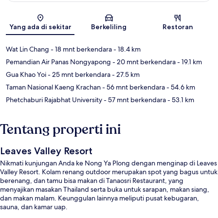
Peta
Yang ada di sekitar
Berkeliling
Restoran
Wat Lin Chang
- 18 mnt berkendara
- 18.4 km
Pemandian Air Panas Nongyapong
- 20 mnt berkendara
- 19.1 km
Gua Khao Yoi
- 25 mnt berkendara
- 27.5 km
Taman Nasional Kaeng Krachan
- 56 mnt berkendara
- 54.6 km
Phetchaburi Rajabhat University
- 57 mnt berkendara
- 53.1 km
Tentang properti ini
Leaves Valley Resort
Nikmati kunjungan Anda ke Nong Ya Plong dengan menginap di Leaves
Valley Resort. Kolam renang outdoor merupakan spot yang bagus untuk
berenang, dan tamu bisa makan di Tanaosri Restaurant, yang
menyajikan masakan Thailand serta buka untuk sarapan, makan siang,
dan makan malam. Keunggulan lainnya meliputi pusat kebugaran,
sauna, dan kamar uap.