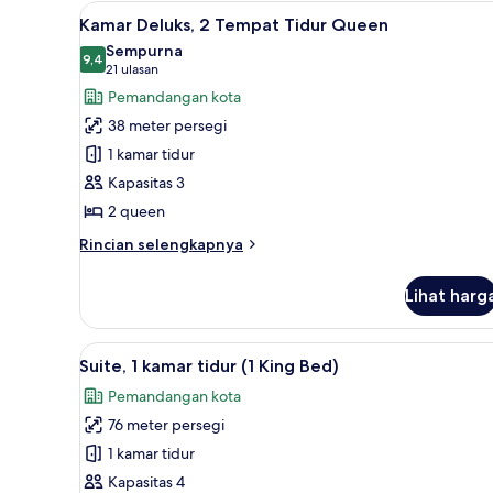
Lihat
Seprai premium, bantalan ekst
Tempat
8
Kamar Deluks, 2 Tempat Tidur Queen
Tidur
semua
Sempurna
King
foto
9,4
9,4 dari 10
(21
21 ulasan
untuk
ulasan)
Pemandangan kota
Kamar
38 meter persegi
Deluks,
1 kamar tidur
2
Kapasitas 3
Tempat
2 queen
Tidur
Queen
Rincian
Rincian selengkapnya
lebih
lanjut
Lihat harg
untuk
Kamar
Deluks,
Lihat
Suite, 1 kamar tidur (1 King Be
6
2
Suite, 1 kamar tidur (1 King Bed)
semua
Tempat
Pemandangan kota
Tidur
foto
Queen
76 meter persegi
untuk
Suite,
1 kamar tidur
1
Kapasitas 4