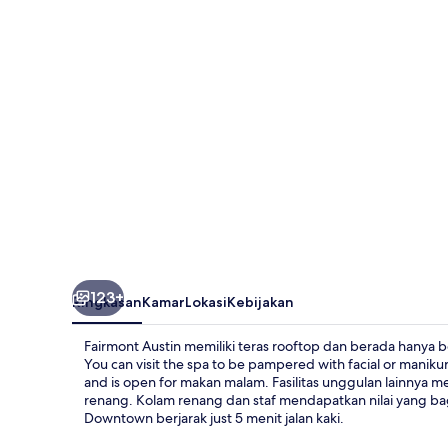
123+
Ringkasan
Kamar
Lokasi
Kebijakan
Fairmont Austin memiliki teras rooftop dan berada hanya 
You can visit the spa to be pampered with facial or maniku
and is open for makan malam. Fasilitas unggulan lainnya m
renang. Kolam renang dan staf mendapatkan nilai yang bag
Downtown berjarak just 5 menit jalan kaki.