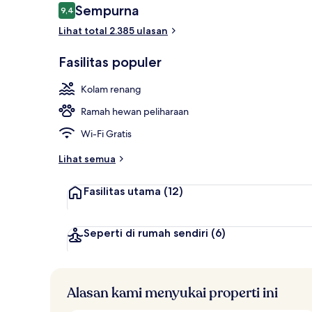
Ulasan
Sempurna
9,4
9,4 dari 10
Lihat total 2.385 ulasan
Perawatan tu
Fasilitas populer
Kolam renang
Ramah hewan peliharaan
Wi-Fi Gratis
Lihat semua
Fasilitas utama
(12)
Seperti di rumah sendiri
(6)
Alasan kami menyukai properti ini