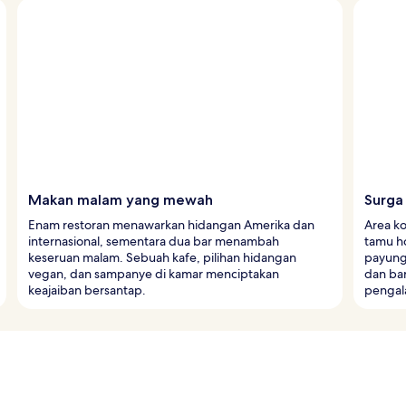
Makan malam yang mewah
Surga
Enam restoran menawarkan hidangan Amerika dan
Area k
internasional, sementara dua bar menambah
tamu ho
keseruan malam. Sebuah kafe, pilihan hidangan
payung 
vegan, dan sampanye di kamar menciptakan
dan bar
keajaiban bersantap.
pengal