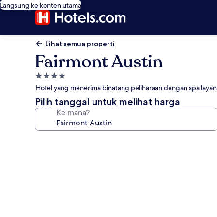
Langsung ke konten utama
Lihat semua properti
Fairmont Austin
Properti
bintang
Hotel yang menerima binatang peliharaan dengan spa layana
4.0
Pilih tanggal untuk melihat harga
Ke mana?
Galeri
foto
untuk
Fairmont
Austin