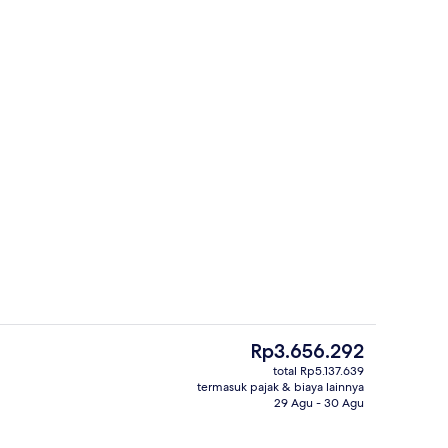
ubuh, perawatan wajah, dan manikur dan pedikur
Eksterior
Harga
Rp3.656.292
saat
total Rp5.137.639
ini
termasuk pajak & biaya lainnya
6 restoran; melayani sarapan, makan
Rp3.656.292
29 Agu - 30 Agu