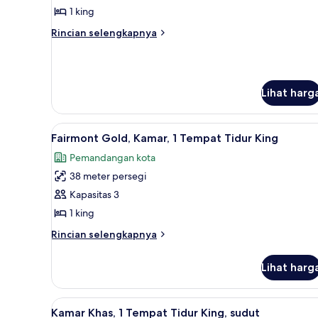
kamar
1 king
tidur
Rincian
Rincian selengkapnya
(1
lebih
King
lanjut
untuk
Bed)
Suite,
Lihat harg
1
kamar
tidur
Lihat
Seprai premium, bantalan ekst
(1
5
Fairmont Gold, Kamar, 1 Tempat Tidur King
semua
King
Pemandangan kota
Bed)
foto
38 meter persegi
untuk
Fairmont
Kapasitas 3
Gold,
1 king
Kamar,
Rincian
Rincian selengkapnya
1
lebih
Tempat
lanjut
Lihat harg
untuk
Tidur
Fairmont
King
Gold,
Lihat
Seprai premium, bantalan ekst
5
Kamar,
Kamar Khas, 1 Tempat Tidur King, sudut