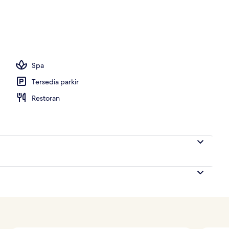
buh, perawatan wajah, dan manikur dan pedikur
Spa
Tersedia parkir
Restoran