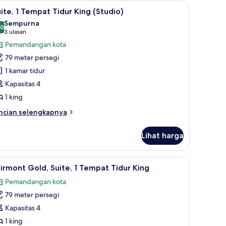
luks,
Seprai premium, bantalan ekstra lembut, minibar, dan brankas
ihat
Suite, 1 Tempat Tidur King (Studio) | Seprai 
11
ite, 1 Tempat Tidur King (Studio)
emua
empat
Sempurna
dur
oto
,0
10,0 dari 10
(3
3 ulasan
ng
ntuk
ulasan)
Pemandangan kota
ite,
79 meter persegi
1 kamar tidur
empat
Kapasitas 4
idur
1 king
ing
Studio)
ncian
ncian selengkapnya
bih
njut
Lihat harga
tuk
ite,
ut, minibar, dan brankas
ihat
Seprai premium, bantalan ekstra lembut, mini
3
empat
irmont Gold, Suite, 1 Tempat Tidur King
emua
dur
Pemandangan kota
ng
oto
tudio)
79 meter persegi
ntuk
airmont
Kapasitas 4
old,
1 king