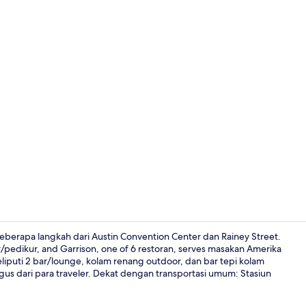
Perawatan t
beberapa langkah dari Austin Convention Center dan Rainey Street.
r/pedikur, and Garrison, one of 6 restoran, serves masakan Amerika
eliputi 2 bar/lounge, kolam renang outdoor, dan bar tepi kolam
Lobi
us dari para traveler. Dekat dengan transportasi umum: Stasiun