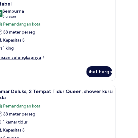
emua
fabel
mar
oto
Sempurna
dur
4
ntuk
9,4 dari 10
(3
3 ulasan
airmont
ulasan)
Pemandangan kota
oom,
38 meter persegi
Kapasitas 3
empat
1 king
idur
ncian
ing,
ncian selengkapnya
bih
athtub
njut
ifabel
Lihat harga
tuk
irmont
om,
ut, minibar, dan brankas
ihat
Seprai premium, bantalan ekstra lembut, mini
3
mar Deluks, 2 Tempat Tidur Queen, shower kursi
emua
empat
oda
dur
oto
Pemandangan kota
ng,
ntuk
thtub
38 meter persegi
amar
fabel
1 kamar tidur
eluks,
Kapasitas 3
empat
2 queen