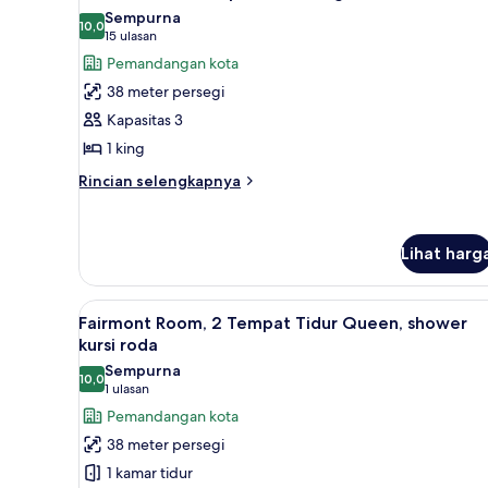
semua
1
Sempurna
Tempat
foto
10,0
10,0 dari 10
(15
15 ulasan
Tidur
untuk
ulasan)
Pemandangan kota
King
Kamar
38 meter persegi
Khas,
Kapasitas 3
1
1 king
Tempat
Tidur
Rincian
Rincian selengkapnya
lebih
King,
lanjut
sudut
untuk
Lihat harg
Kamar
Khas,
1
Lihat
Seprai premium, bantalan ekst
Tempat
3
Fairmont Room, 2 Tempat Tidur Queen, shower
semua
Tidur
kursi roda
King,
foto
Sempurna
sudut
10,0
untuk
10,0 dari 10
(1
1 ulasan
Fairmont
ulasan)
Pemandangan kota
Room,
38 meter persegi
2
1 kamar tidur
Tempat