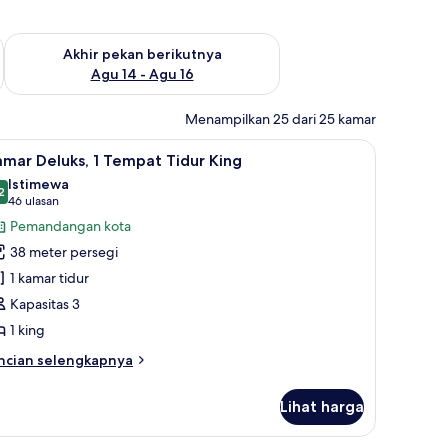
n ini Agu 7 - Agu 9
Periksa ketersediaan untuk akhir pekan berikutnya Agu 14 - A
Akhir pekan berikutnya
Agu 14 - Agu 16
Menampilkan 25 dari 25 kamar
ut, minibar, dan brankas
ihat
Seprai premium, bantalan ekstra lembut, mini
6
mar Deluks, 1 Tempat Tidur King
emua
Istimewa
oto
2
9,2 dari 10
(46
46 ulasan
ntuk
ulasan)
Pemandangan kota
amar
38 meter persegi
eluks,
1 kamar tidur
Kapasitas 3
empat
1 king
idur
ing
ncian
ncian selengkapnya
bih
njut
Lihat harga
tuk
amar