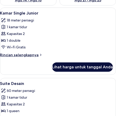
Agu 14 - Agu 16
Agu 21 - Agu 23
Lihat
Kamar Single Junior | Seprai premium,
9
Kamar Single Junior
semua
18 meter persegi
foto
1 kamar tidur
untuk
Kamar
Kapasitas 2
Single
1 double
Junior
Wi-Fi Gratis
Rincian
Rincian selengkapnya
lebih
lanjut
Lihat harga untuk tanggal Anda
untuk
Kamar
Single
Lihat
Televisi 40-inci dengan saluran TV kab
14
Junior
Suite Desain
semua
60 meter persegi
foto
1 kamar tidur
untuk
Suite
Kapasitas 2
Desain
1 queen