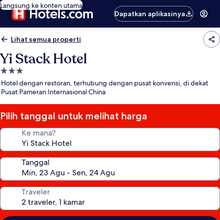
Langsung ke konten utama
Dapatkan aplikasinya
Lihat semua properti
Yi Stack Hotel
Properti
bintang
Hotel dengan restoran, terhubung dengan pusat konvensi, di dekat
3.0
Pusat Pameran Internasional China
Pilih tanggal untuk melihat harga
Ke mana?
Tanggal
Traveler