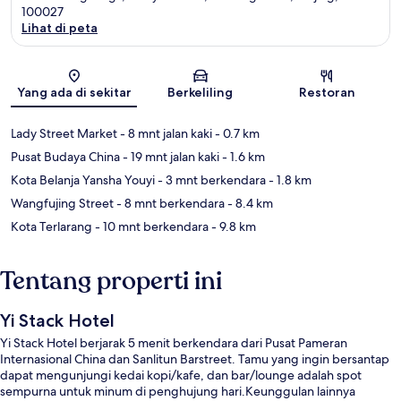
100027
Lihat di peta
Peta
Yang ada di sekitar
Berkeliling
Restoran
Lady Street Market
- 8 mnt jalan kaki
- 0.7 km
Pusat Budaya China
- 19 mnt jalan kaki
- 1.6 km
Kota Belanja Yansha Youyi
- 3 mnt berkendara
- 1.8 km
Wangfujing Street
- 8 mnt berkendara
- 8.4 km
Kota Terlarang
- 10 mnt berkendara
- 9.8 km
Tentang properti ini
Yi Stack Hotel
Yi Stack Hotel berjarak 5 menit berkendara dari Pusat Pameran
Internasional China dan Sanlitun Barstreet. Tamu yang ingin bersantap
dapat mengunjungi kedai kopi/kafe, dan bar/lounge adalah spot
sempurna untuk minum di penghujung hari.Keunggulan lainnya