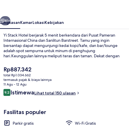
belumnya
Berikutnya
81+
Ringkasan
Kamar
Lokasi
Kebijakan
Yi Stack Hotel berjarak 5 menit berkendara dari Pusat Pameran
Internasional China dan Sanlitun Barstreet. Tamu yang ingin
bersantap dapat mengunjungi kedai kopi/kafe, dan bar/lounge
adalah spot sempurna untuk minum di penghujung
hari.Keunggulan lainnya meliputi teras dan taman. Dekat dengan
transportasi umum: Stasiun Sanyuanqiao berjarak just 14 menit jalan
kaki.
Harga
Rp887.342
saat
total Rp1.034.662
ini
termasuk pajak & biaya lainnya
Fasilitas rapat
Rp887.342
11 Agu - 12 Agu
Ulasan
Istimewa
9,2
Lihat total 150 ulasan
9,2 dari 10
Fasilitas populer
Parkir gratis
Wi-Fi Gratis