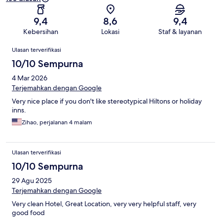
9,4
8,6
9,4
Kebersihan
Lokasi
Staf & layanan
Ulasan
Ulasan terverifikasi
10/10 Sempurna
4 Mar 2026
Terjemahkan dengan Google
Very nice place if you don't like stereotypical Hiltons or holiday
inns.
Zihao, perjalanan 4 malam
Ulasan terverifikasi
10/10 Sempurna
29 Agu 2025
Terjemahkan dengan Google
Very clean Hotel, Great Location, very very helpful staff, very
good food