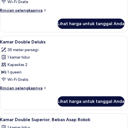
Wi-Fi Gratis
Rincian
Rincian selengkapnya
lebih
lanjut
Lihat harga untuk tanggal Anda
untuk
Suite
Desain
Lihat
Seprai premium, selimut bulu angsa, m
12
Kamar Double Deluks
semua
35 meter persegi
foto
1 kamar tidur
untuk
Kamar
Kapasitas 2
Double
1 queen
Deluks
Wi-Fi Gratis
Rincian
Rincian selengkapnya
lebih
lanjut
Lihat harga untuk tanggal Anda
untuk
Kamar
Double
Lihat
Seprai premium, selimut bulu angsa, m
4
Deluks
Kamar Double Superior, Bebas Asap Rokok
semua
1 kamar tidur