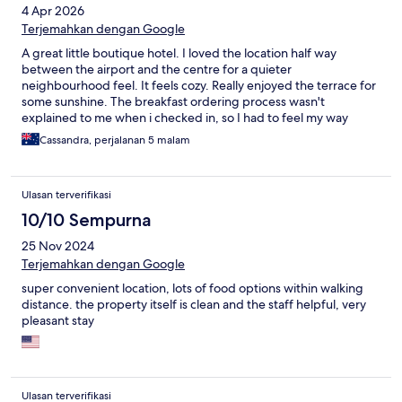
4 Apr 2026
Terjemahkan dengan Google
A great little boutique hotel. I loved the location half way
between the airport and the centre for a quieter
neighbourhood feel. It feels cozy. Really enjoyed the terrace for
some sunshine. The breakfast ordering process wasn't
explained to me when i checked in, so I had to feel my way
through that! Staff mostly use a translation tool to communicate,
Cassandra, perjalanan 5 malam
which is very common in Beijing.
Ulasan terverifikasi
10/10 Sempurna
25 Nov 2024
Terjemahkan dengan Google
super convenient location, lots of food options within walking
distance. the property itself is clean and the staff helpful, very
pleasant stay
Ulasan terverifikasi