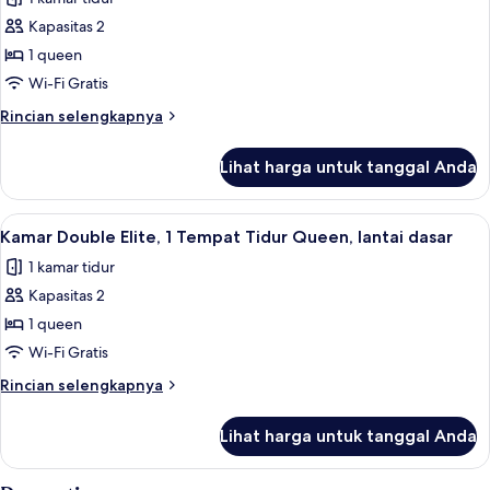
foto
Kapasitas 2
untuk
Kamar
1 queen
Double
Wi-Fi Gratis
Superior,
Rincian
Rincian selengkapnya
Bebas
lebih
Asap
lanjut
Lihat harga untuk tanggal Anda
untuk
Rokok
Kamar
Double
Lihat
Kamar Double Elite, 1 Tempat Tidur Que
4
Superior,
Kamar Double Elite, 1 Tempat Tidur Queen, lantai dasar
semua
Bebas
1 kamar tidur
Asap
foto
Rokok
Kapasitas 2
untuk
Kamar
1 queen
Double
Wi-Fi Gratis
Elite,
Rincian
Rincian selengkapnya
1
lebih
Tempat
lanjut
Lihat harga untuk tanggal Anda
untuk
Tidur
Kamar
Queen,
Double