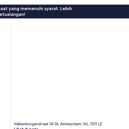
faat yang memenuhi syarat. Lebih
etualangan!
Valkenburgerstraat 14-16, Amsterdam, NL, 1011 LZ
Lihat di peta