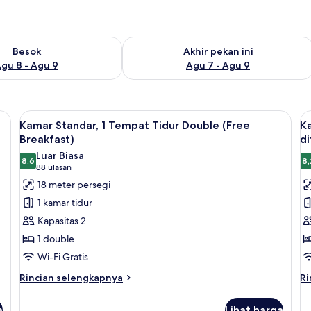
sediaan untuk besok Agu 8 - Agu 9
Periksa ketersediaan untuk akhir peka
Besok
Akhir pekan ini
gu 8 - Agu 9
Agu 7 - Agu 9
Lihat
Seprai premium, brankas, meja kerja, 
L
6
Kamar Standar, 1 Tempat Tidur Double (Free
Ka
semua
s
Breakfast)
di
foto
f
Luar Biasa
8,6
8,
untuk
u
8,6 dari 10
(88
88 ulasan
Kamar
K
ulasan)
18 meter persegi
Standar,
S
1 kamar tidur
1
1
Kapasitas 2
Tempat
T
1 double
Tidur
T
Wi-Fi Gratis
Double
D
(Free
a
Rincian
Ri
Rincian selengkapnya
Ri
lebih
le
Breakfast)
d
lanjut
la
(
a
Lihat harga