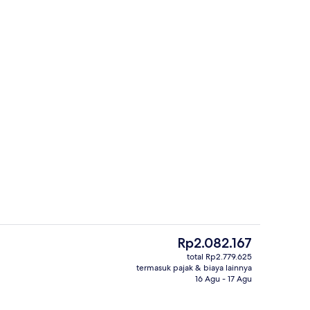
um, brankas, meja kerja, dan tirai kedap cahaya
Interior
Harga
Rp2.082.167
saat
total Rp2.779.625
ini
termasuk pajak & biaya lainnya
Bar (di properti)
Rp2.082.167
16 Agu - 17 Agu