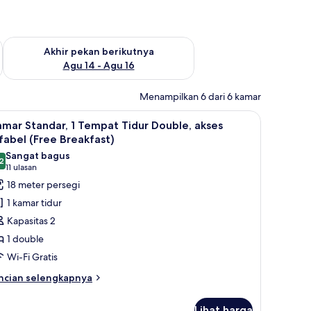
n ini Agu 7 - Agu 9
Periksa ketersediaan untuk akhir pekan berikutnya Agu 14 - A
Akhir pekan berikutnya
Agu 14 - Agu 16
Menampilkan 6 dari 6 kamar
dan tirai kedap cahaya
ihat
Seprai premium, brankas, meja kerja, dan tira
8
mar Standar, 1 Tempat Tidur Double, akses
emua
fabel (Free Breakfast)
oto
Sangat bagus
2
ntuk
8,2 dari 10
(11
11 ulasan
amar
ulasan)
18 meter persegi
tandar,
1 kamar tidur
Kapasitas 2
empat
1 double
idur
Wi-Fi Gratis
ouble,
kses
ncian
ncian selengkapnya
bih
ifabel
njut
Free
Lihat harga