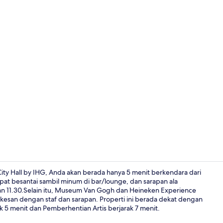
Seprai premi
ity Hall by IHG, Anda akan berada hanya 5 menit berkendara dari
t besantai sambil minum di bar/lounge, dan sarapan ala
0 dan 11.30.Selain itu, Museum Van Gogh dan Heineken Experience
Eksterior
rkesan dengan staf dan sarapan. Properti ini berada dekat dengan
k 5 menit dan Pemberhentian Artis berjarak 7 menit.