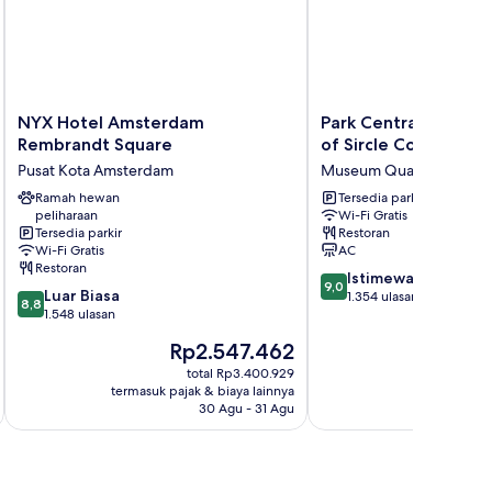
anal
ew,
ee
eakfast)
NYX
Park
NYX Hotel Amsterdam
Park Centraal Amste
Hotel
Centraal
Rembrandt Square
of Sircle Collection
Amsterdam
Amsterdam,
Pusat Kota Amsterdam
Museum Quarter
Rembrandt
part
Square
Ramah hewan
of
Tersedia parkir
peliharaan
Wi-Fi Gratis
Pusat
Sircle
Tersedia parkir
Restoran
Kota
Collection
Wi-Fi Gratis
AC
Amsterdam
Museum
Restoran
9.0
Quarter
Istimewa
9,0
8.8
Luar Biasa
dari
1.354 ulasan
8,8
dari
1.548 ulasan
10,
10,
Istimewa,
Harga
H
Rp2.547.462
R
Luar
1.354
sekarang
s
Biasa,
total Rp3.400.929
ulasan
Rp2.547.462
R
termasuk pajak & biaya lainnya
termasuk paj
1.548
30 Agu - 31 Agu
ulasan