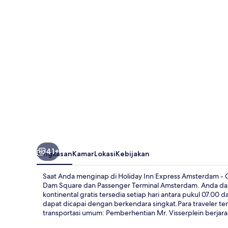
Amsterdam
-
City
Hall
by
IHG
41+
Ringkasan
Kamar
Lokasi
Kebijakan
Saat Anda menginap di Holiday Inn Express Amsterdam - C
Dam Square dan Passenger Terminal Amsterdam. Anda dapa
kontinental gratis tersedia setiap hari antara pukul 07.0
dapat dicapai dengan berkendara singkat.Para traveler te
transportasi umum: Pemberhentian Mr. Visserplein berjara