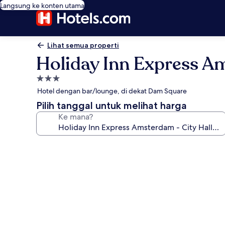
Langsung ke konten utama
Lihat semua properti
Holiday Inn Express Am
Properti
bintang
Hotel dengan bar/lounge, di dekat Dam Square
3.0
Pilih tanggal untuk melihat harga
Ke mana?
Galeri
foto
untuk
Holiday
Inn
Express