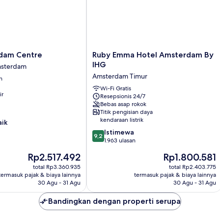
(Canal
(C
View,
Vi
Free
Fr
Breakfast)
Br
Ruby
rdam Centre
Ruby Emma Hotel Amsterdam By
Emma
IHG
msterdam
Hotel
Amsterdam Timur
n
Amsterdam
By
Wi-Fi Gratis
ir
Resepsionis 24/7
IHG
Bebas asap rokok
Amsterdam
Titik pengisian daya
Timur
kendaraan listrik
aik
9.2
Istimewa
9,2
dari
1.963 ulasan
10,
Harga
Harga
Rp2.517.492
Rp1.800.581
Istimewa,
sekarang
sekarang
1.963
total Rp3.360.935
total Rp2.403.775
Rp2.517.492
Rp1.800.581
termasuk pajak & biaya lainnya
termasuk pajak & biaya lainnya
ulasan
30 Agu - 31 Agu
30 Agu - 31 Agu
Bandingkan dengan properti serupa