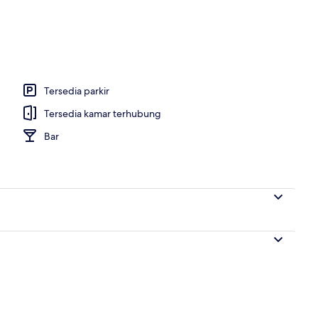
uk sarapan ala kontinental setiap hari
Tersedia parkir
Tersedia kamar terhubung
Bar