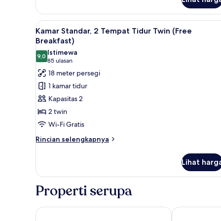
(Free
Breakfast)
Lihat
Pemandangan dari kamar
7
Kamar Standar, 2 Tempat Tidur Twin (Free
semua
Breakfast)
foto
Istimewa
9,0
untuk
9,0 dari 10
(85
85 ulasan
Kamar
ulasan)
18 meter persegi
Standar,
1 kamar tidur
2
Kapasitas 2
Tempat
2 twin
Tidur
Wi-Fi Gratis
Twin
(Free
Rincian
Rincian selengkapnya
lebih
Breakfast)
lanjut
Lihat harg
untuk
Kamar
Standar,
Properti serupa
2
Tempat
Tidur
ibis Amsterdam Centre Stopera
ibis Amsterd
Twin