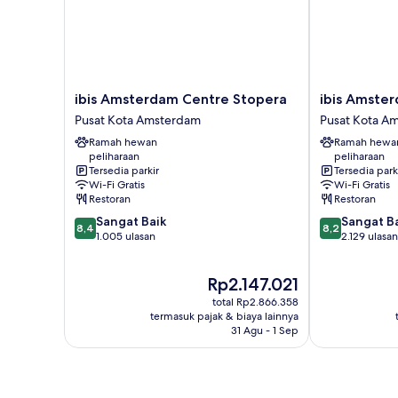
(Free
Breakfast)
ibis
ibis
ibis Amsterdam Centre Stopera
ibis Amste
Amsterdam
Amsterdam
Pusat Kota Amsterdam
Pusat Kota A
Centre
Centre
Ramah hewan
Ramah hewa
Stopera
Pusat
peliharaan
peliharaan
Pusat
Kota
Tersedia parkir
Tersedia park
Kota
Amsterdam
Wi-Fi Gratis
Wi-Fi Gratis
Amsterdam
Restoran
Restoran
8.4
8.2
Sangat Baik
Sangat B
8,4
8,2
dari
dari
1.005 ulasan
2.129 ulasan
10,
10,
Sangat
Sangat
Harga
Rp2.147.021
Baik,
Baik,
sekarang
1.005
2.129
total Rp2.866.358
Rp2.147.021
ulasan
ulasan
termasuk pajak & biaya lainnya
31 Agu - 1 Sep