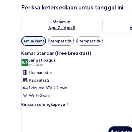
Periksa ketersediaan untuk tanggal ini
Periksa ketersediaan untuk malam ini Agu 7 - Agu 8
Periksa keter
Malam ini
Agu 7 - Agu 8
A
Filter
Semua kamar
1 tempat tidur
2 tempat tidur
tersedia
Lihat
Pemandangan dari kamar
untuk
8
Kamar Standar (Free Breakfast)
semua
kamar
Sangat bagus
foto
8,4
8,4 dari 10
(25
25 ulasan
untuk
ulasan)
1 kamar tidur
Kamar
Kapasitas 2
Standar
1 double ATAU 2 twin
(Free
Wi-Fi Gratis
Breakfast)
Rincian
Rincian selengkapnya
lebih
lanjut
untuk
Kamar
Standar
Lihat harg