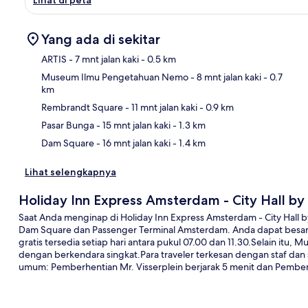
Yang ada di sekitar
ARTIS
- 7 mnt jalan kaki
- 0.5 km
Museum Ilmu Pengetahuan Nemo
- 8 mnt jalan kaki
- 0.7
km
Pet
Rembrandt Square
- 11 mnt jalan kaki
- 0.9 km
Pasar Bunga
- 15 mnt jalan kaki
- 1.3 km
Dam Square
- 16 mnt jalan kaki
- 1.4 km
Lihat selengkapnya
Holiday Inn Express Amsterdam - City Hall by
Saat Anda menginap di Holiday Inn Express Amsterdam - City Hall 
Dam Square dan Passenger Terminal Amsterdam. Anda dapat besanta
gratis tersedia setiap hari antara pukul 07.00 dan 11.30.Selain it
dengan berkendara singkat.Para traveler terkesan dengan staf dan 
umum: Pemberhentian Mr. Visserplein berjarak 5 menit dan Pemberhe