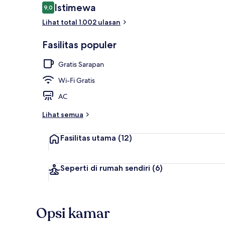
Ulasan
Istimewa
9,0
9,0 dari 10
Lihat total 1.002 ulasan
Sudah termas
Fasilitas populer
Gratis Sarapan
Wi-Fi Gratis
AC
Lihat semua
Fasilitas utama
(12)
Seperti di rumah sendiri
(6)
Opsi kamar