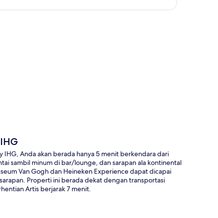
a
 IHG
by IHG, Anda akan berada hanya 5 menit berkendara dari
i sambil minum di bar/lounge, dan sarapan ala kontinental
u, Museum Van Gogh dan Heineken Experience dapat dicapai
sarapan. Properti ini berada dekat dengan transportasi
ntian Artis berjarak 7 menit.