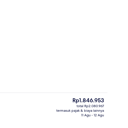
perti
Pintu masuk properti
Harga
Rp1.846.953
saat
total Rp2.080.967
ini
termasuk pajak & biaya lainnya
Restoran
Rp1.846.953
11 Agu - 12 Agu