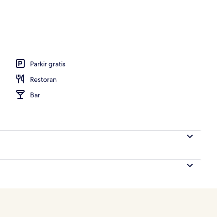
buh, aromaterapi, body wrap, body scrub, dan perawatan wajah
Parkir gratis
Restoran
Bar