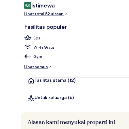
Ulasan
Istimewa
9,0
9,0 dari 10
Lihat total 52 ulasan
Perawatan tu
Fasilitas populer
Spa
Wi-Fi Gratis
Gym
Lihat semua
Fasilitas utama
(12)
Untuk keluarga
(6)
Alasan kami menyukai properti ini