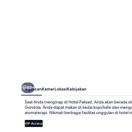
88+
Ringkasan
Kamar
Lokasi
Kebijakan
Saat Anda menginap di Hotel Palisad, Anda akan berada dala
Gondola. Anda dapat makan di kedai kopi/kafe dan mengun
aromaterapi. Nikmati berbagai fasilitas unggulan di hotel
VIP Access