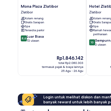
Mona
Hotel
Mona Plaza Zlatibor
Hotel Zlati
Plaza
Zlatibor
Zlatibor
Zlatibor
Zlatibor
Zlatibor
Kolam renang
Kolam renan
Zlatibor
Gratis Sarapan
Gratis Sarap
Spa
Spa
Tersedia parkir
Ramah hewa
peliharaan
8.6
Luar Biasa
8,6
10.0
Sempurn
dari
72 ulasan
10
dari
2 ulasan
10,
10,
Luar
Sempurna,
Biasa,
Harga
Rp1.846.142
2
72
sekarang
ulasan
ulasan
total Rp2.080.303
Rp1.846.142
termasuk pajak & biaya lainnya
25 Agu - 26 Agu
Login untuk melihat diskon dan man
banyak reward untuk lebih banyak p