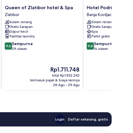
Queen
Hotel
Queen of Zlatibor hotel & Spa
Hotel Podrinje
of
Podrinje
Zlatibor
Banja Koviljaca
Zlatibor
Banja
Kolam renang
Kolam renang
hotel
Koviljaca
Gratis Sarapan
Gratis Sarapan
&
Dapur kecil
Spa
Spa
Fasilitas laundry
Parkir gratis
Zlatibor
9.6
9.8
Sempurna
Sempurna
9,6
9,8
dari
dari
29 ulasan
16 ulasan
10,
10,
Sempurna,
Sempurna,
29
16
Harga
H
Rp1.711.748
ulasan
ulasan
sekarang
s
total Rp1.932.242
Rp1.711.748
R
termasuk pajak & biaya lainnya
termasuk paj
28 Agu - 29 Agu
Login
Daftar sekarang, gratis