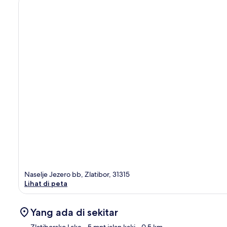
Naselje Jezero bb, Zlatibor, 31315
Lihat di peta
Yang ada di sekitar
Zlatiborsko Lake
- 5 mnt jalan kaki
- 0.5 km