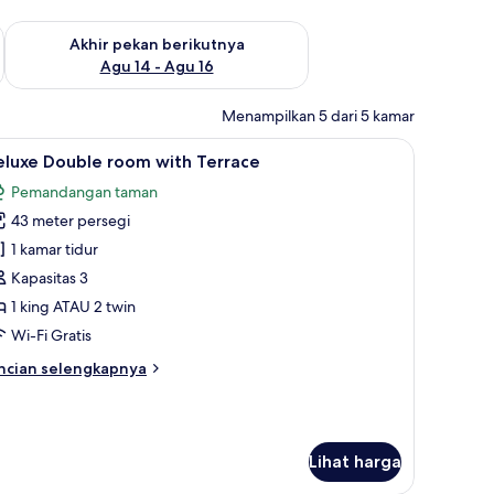
n ini Agu 7 - Agu 9
Periksa ketersediaan untuk akhir pekan berikutnya Agu 14 - A
Akhir pekan berikutnya
Agu 14 - Agu 16
Menampilkan 5 dari 5 kamar
 keluarga | Televisi layar datar 32-inci dengan saluran TV kabel dan TV
ihat
Deluxe Double room with Terrace | 1 kamar tid
19
eluxe Double room with Terrace
emua
Pemandangan taman
oto
43 meter persegi
ntuk
eluxe
1 kamar tidur
ouble
Kapasitas 3
oom
1 king ATAU 2 twin
ith
Wi-Fi Gratis
errace
ncian
ncian selengkapnya
bih
njut
tuk
luxe
Lihat harga
uble
oom