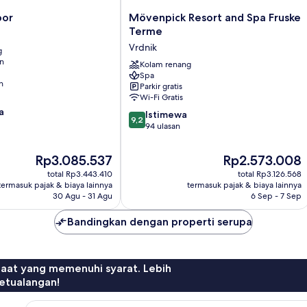
Mövenpick
bor
Mövenpick Resort and Spa Fruske
Resort
Terme
and
Vrdnik
g
Spa
an
Fruske
Kolam renang
Spa
Terme
n
Parkir gratis
Vrdnik
Wi-Fi Gratis
a
9.2
Istimewa
9,2
dari
94 ulasan
10,
Istimewa,
Harga
Harga
Rp3.085.537
Rp2.573.008
94
sekarang
sekarang
total Rp3.443.410
total Rp3.126.568
ulasan
Rp3.085.537
Rp2.573.008
termasuk pajak & biaya lainnya
termasuk pajak & biaya lainnya
30 Agu - 31 Agu
6 Sep - 7 Sep
Bandingkan dengan properti serupa
faat yang memenuhi syarat. Lebih
etualangan!