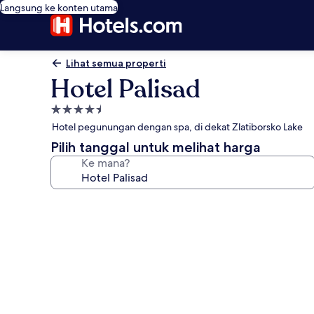
Langsung ke konten utama
Lihat semua properti
Hotel Palisad
Properti
bintang
Hotel pegunungan dengan spa, di dekat Zlatiborsko Lake
4.5
Pilih tanggal untuk melihat harga
Ke mana?
Galeri
foto
untuk
Hotel
Palisad