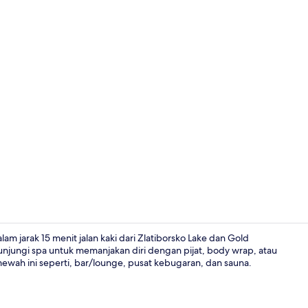
Halaman pro
m jarak 15 menit jalan kaki dari Zlatiborsko Lake dan Gold
jungi spa untuk memanjakan diri dengan pijat, body wrap, atau
 mewah ini seperti, bar/lounge, pusat kebugaran, dan sauna.
Teras/patio