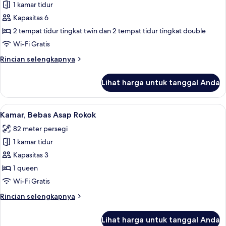
30
1 kamar tidur
Kamar
sqm)
Kapasitas 6
Junior,
Bebas
2 tempat tidur tingkat twin dan 2 tempat tidur tingkat double
Asap
Wi-Fi Gratis
Rokok
Rincian
Rincian selengkapnya
(Balcony
lebih
Junior
lanjut
Lihat harga untuk tanggal Anda
untuk
Suite,
Kamar
45
Junior,
Lihat
Kamar, Bebas Asap Rokok | Seprai prem
sqm)
7
Bebas
Kamar, Bebas Asap Rokok
semua
Asap
82 meter persegi
Rokok
foto
(Balcony
1 kamar tidur
untuk
Junior
Kamar,
Kapasitas 3
Suite,
Bebas
45
1 queen
sqm)
Asap
Wi-Fi Gratis
Rokok
Rincian
Rincian selengkapnya
lebih
lanjut
Lihat harga untuk tanggal Anda
untuk