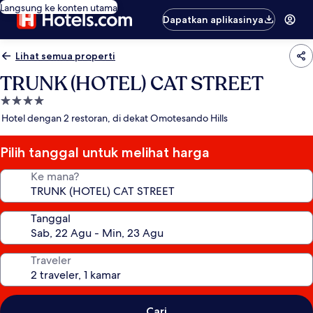
Langsung ke konten utama
Dapatkan aplikasinya
Lihat semua properti
TRUNK (HOTEL) CAT STREET
Properti
bintang
Hotel dengan 2 restoran, di dekat Omotesando Hills
4.0
Pilih tanggal untuk melihat harga
Ke mana?
Tanggal
Traveler
Cari