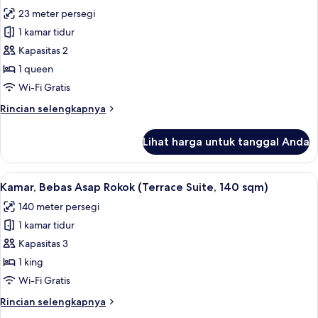
Asap
foto
23 meter persegi
Rokok,
untuk
balkon
1 kamar tidur
Kamar
(20
Kapasitas 2
Standar,
sqm)
1
1 queen
Tempat
Wi-Fi Gratis
Tidur
Rincian
Rincian selengkapnya
Queen,
lebih
Bebas
lanjut
Lihat harga untuk tanggal Anda
untuk
Asap
Kamar
Rokok,
Standar,
Lihat
Kamar, Bebas Asap Rokok (Terrace Suit
balkon
10
1
Kamar, Bebas Asap Rokok (Terrace Suite, 140 sqm)
semua
Tempat
(23
140 meter persegi
Tidur
foto
sqm)
Queen,
1 kamar tidur
untuk
Bebas
Kamar,
Kapasitas 3
Asap
Bebas
Rokok,
1 king
balkon
Asap
Wi-Fi Gratis
(23
Rokok
sqm)
Rincian
Rincian selengkapnya
(Terrace
lebih