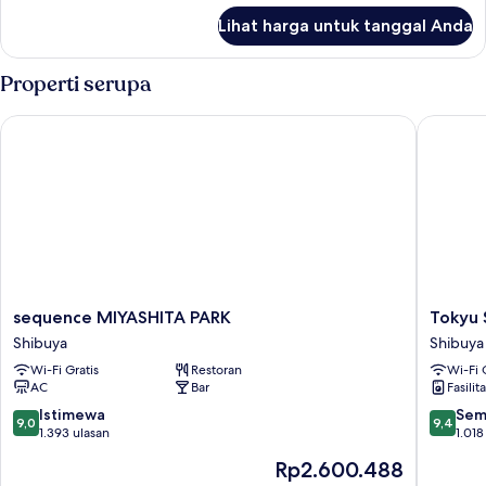
Suite,
lanjut
Lihat harga untuk tanggal Anda
untuk
140
Kamar,
sqm)
Bebas
Properti serupa
Asap
Rokok
sequence MIYASHITA PARK
Tokyu St
(Terrace
Suite,
140
sqm)
sequence
Tokyu
sequence MIYASHITA PARK
Tokyu 
MIYASHITA
Stay
Shibuya
Shibuya
PARK
Shibuya
Wi-Fi Gratis
Restoran
Wi-Fi 
Shibuya
Shibuya
AC
Bar
Fasilit
9.0
9.4
Istimewa
Sem
9,0
9,4
dari
dari
1.393 ulasan
1.018
10,
10,
Harga
Rp2.600.488
Istimewa,
Sempur
sekarang