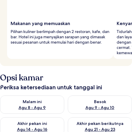
Makanan yang memuaskan
Kenyam
Pilihan kuliner berlimpah dengan 2 restoran, kafe, dan
Tidurla
bar. Hotel ini juga menyajikan sarapan yang dimasak
dan lay
sesuai pesanan untuk memulai hari dengan benar.
dengan d
cermat.
kemewa
Opsi kamar
Periksa ketersediaan untuk tanggal ini
Periksa ketersediaan untuk malam ini Agu 8 - Agu 9
Periksa ketersediaan untuk be
Malam ini
Besok
Agu 8 - Agu 9
Agu 9 - Agu 10
Periksa ketersediaan untuk akhir pekan ini Agu 14 - Agu 16
Periksa ketersediaan untuk ak
Akhir pekan ini
Akhir pekan berikutnya
Agu 14 - Agu 16
Agu 21 - Agu 23