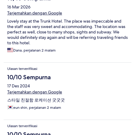
16 Mar 2026
Terjemahkan dengan Google
Lovely stay at the Trunk Hotel. The place was impeccable and
the staff was very sweet and accommodating. The location was
perfect as well, close to many shops, sights and subway. We
would definitely stay again and will be referring traveling friends
to this hotel.
Dana, perjalanan 2 malam
Ulasan terverifikasi
10/10 Sempurna
17 Des 2024
Terjemahkan dengan Google
스타일 친절함 로케이션 굿굿굿
eun shin, perjalanan 2 malam
Ulasan terverifikasi
10/10 Sempurna