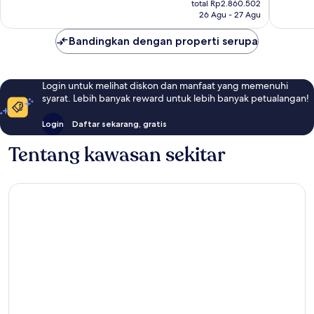
1.393
1.018
total Rp2.860.502
Rp2.600.488
26 Agu - 27 Agu
ulasan
ulasan
Bandingkan dengan properti serupa
Login untuk melihat diskon dan manfaat yang memenuhi
syarat. Lebih banyak reward untuk lebih banyak petualangan!
Login
Daftar sekarang, gratis
Tentang kawasan sekitar