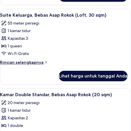
Kamar,
Bebas
Lihat
Suite Keluarga, Bebas Asap Rokok (Lof
9
Asap
Suite Keluarga, Bebas Asap Rokok (Loft, 30 sqm)
semua
Rokok
55 meter persegi
foto
1 kamar tidur
untuk
Suite
Kapasitas 3
Keluarga,
1 queen
Bebas
Wi-Fi Gratis
Asap
Rincian
Rincian selengkapnya
Rokok
lebih
(Loft,
lanjut
Lihat harga untuk tanggal Anda
untuk
30
Suite
sqm)
Keluarga,
Lihat
Kamar Double Standar, Bebas Asap Rok
7
Bebas
Kamar Double Standar, Bebas Asap Rokok (20 sqm)
semua
Asap
20 meter persegi
Rokok
foto
(Loft,
1 kamar tidur
untuk
30
Kamar
Kapasitas 2
sqm)
Double
1 double