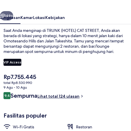
STREET
belumnya
Berikutnya
149+
Ringkasan
Kamar
Lokasi
Kebijakan
Saat Anda menginap di TRUNK (HOTEL) CAT STREET, Anda akan
berada di lokasi yang strategi, hanya dalam 10 menit jalan kaki dari
Omotesando Hills dan Jalan Takeshita. Tamu yang mencari tempat
bersantap dapat mengunjungi 2 restoran, dan bar/lounge
merupakan spot sempurna untuk minum di penghujung hari.
Fasilitas lainnya meliputi toko roti/camilan dan teras. Properti ini
berada dekat dengan transportasi umum: Stasiun Shibuya berjarak
VIP Access
5 menit dan Stasiun Meiji-jingumae berjarak 8 menit.
Harga
Rp7.755.445
Restoran
saat
total Rp8.530.990
ini
9 Agu - 10 Agu
Rp7.755.445
Ulasan
Sempurna
9,4
Lihat total 124 ulasan
9,4 dari 10
Fasilitas populer
Wi-Fi Gratis
Restoran