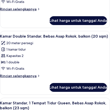
Standar,
Wi-Fi Gratis
Bebas
Rincian
Rincian selengkapnya
Asap
lebih
Rokok
lanjut
Lihat harga untuk tanggal Anda
untuk
(20
Kamar
sqm)
Double
Lihat
Kamar Double Standar, Bebas Asap Rok
4
Standar,
Kamar Double Standar, Bebas Asap Rokok, balkon (20 sqm)
semua
Bebas
20 meter persegi
Asap
foto
Rokok
1 kamar tidur
untuk
(20
Kamar
Kapasitas 2
sqm)
Double
1 double
Standar,
Wi-Fi Gratis
Bebas
Rincian
Rincian selengkapnya
Asap
lebih
Rokok,
lanjut
Lihat harga untuk tanggal Anda
untuk
balkon
Kamar
(20
Double
Lihat
Kamar Standar, 1 Tempat Tidur Queen, 
sqm)
6
Standar,
Kamar Standar, 1 Tempat Tidur Queen, Bebas Asap Rokok,
semua
Bebas
balkon (23 sqm)