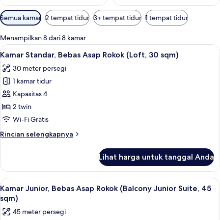
Filter
Semua kamar
2 tempat tidur
3+ tempat tidur
1 tempat tidur
tersedia
untuk
Menampilkan 8 dari 8 kamar
kamar
Lihat
Kamar Standar, Bebas Asap Rokok (Loft
7
Kamar Standar, Bebas Asap Rokok (Loft, 30 sqm)
semua
30 meter persegi
foto
1 kamar tidur
untuk
Kamar
Kapasitas 4
Standar,
2 twin
Bebas
Wi-Fi Gratis
Asap
Rincian
Rincian selengkapnya
Rokok
lebih
(Loft,
lanjut
Lihat harga untuk tanggal Anda
untuk
30
Kamar
sqm)
Standar,
Lihat
Kamar Junior, Bebas Asap Rokok (Balco
7
Bebas
Kamar Junior, Bebas Asap Rokok (Balcony Junior Suite, 45
semua
Asap
sqm)
Rokok
foto
45 meter persegi
(Loft,
untuk