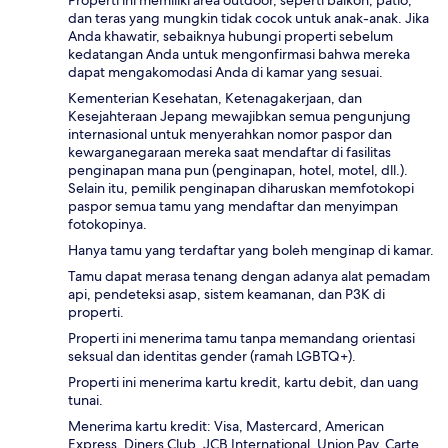
dan teras yang mungkin tidak cocok untuk anak-anak. Jika
Anda khawatir, sebaiknya hubungi properti sebelum
kedatangan Anda untuk mengonfirmasi bahwa mereka
dapat mengakomodasi Anda di kamar yang sesuai.
Kementerian Kesehatan, Ketenagakerjaan, dan
Kesejahteraan Jepang mewajibkan semua pengunjung
internasional untuk menyerahkan nomor paspor dan
kewarganegaraan mereka saat mendaftar di fasilitas
penginapan mana pun (penginapan, hotel, motel, dll.).
Selain itu, pemilik penginapan diharuskan memfotokopi
paspor semua tamu yang mendaftar dan menyimpan
fotokopinya.
Hanya tamu yang terdaftar yang boleh menginap di kamar.
Tamu dapat merasa tenang dengan adanya alat pemadam
api, pendeteksi asap, sistem keamanan, dan P3K di
properti.
Properti ini menerima tamu tanpa memandang orientasi
seksual dan identitas gender (ramah LGBTQ+).
Properti ini menerima kartu kredit, kartu debit, dan uang
tunai.
Menerima kartu kredit: Visa, Mastercard, American
Express, Diners Club, JCB International, Union Pay, Carte