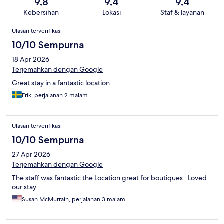
9,8
9,4
9,4
Kebersihan
Lokasi
Staf & layanan
Ulasan
Ulasan terverifikasi
10/10 Sempurna
18 Apr 2026
Terjemahkan dengan Google
Great stay in a fantastic location
Erik, perjalanan 2 malam
Ulasan terverifikasi
10/10 Sempurna
27 Apr 2026
Terjemahkan dengan Google
The staff was fantastic the Location great for boutiques . Loved
our stay
Susan McMurrain, perjalanan 3 malam