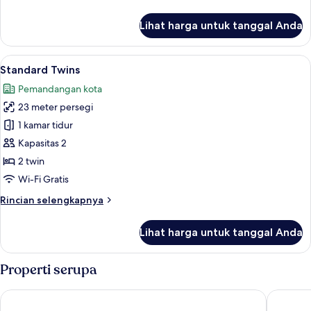
lebih
lanjut
Lihat harga untuk tanggal Anda
untuk
Standard
Double
Lihat
Standard Twins | Minibar, brankas, mej
2
Standard Twins
semua
Pemandangan kota
foto
23 meter persegi
untuk
Standard
1 kamar tidur
Twins
Kapasitas 2
2 twin
Wi-Fi Gratis
Rincian
Rincian selengkapnya
lebih
lanjut
Lihat harga untuk tanggal Anda
untuk
Standard
Twins
Properti serupa
Vabua Asotel Bangkok
MetroPo