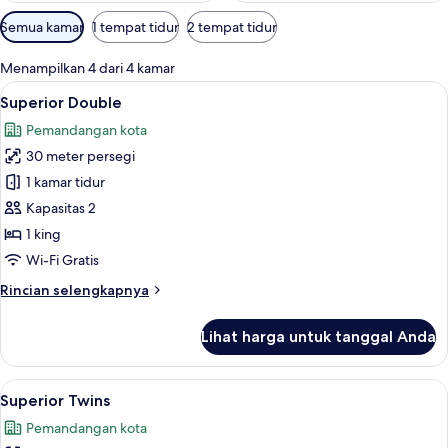
Filter
Semua kamar
1 tempat tidur
2 tempat tidur
tersedia
untuk
Menampilkan 4 dari 4 kamar
kamar
Lihat
Superior Double | Minibar, brankas, me
6
Superior Double
semua
Pemandangan kota
foto
30 meter persegi
untuk
Superior
1 kamar tidur
Double
Kapasitas 2
1 king
Wi-Fi Gratis
Rincian
Rincian selengkapnya
lebih
lanjut
Lihat harga untuk tanggal Anda
untuk
Superior
Double
Lihat
Superior Twins | Minibar, brankas, mej
10
Superior Twins
semua
Pemandangan kota
foto