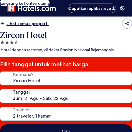
Langsung ke konten utama
Dapatkan aplikasinya
Lihat semua properti
Zircon Hotel
Properti
bintang
Hotel dengan restoran, di dekat Stasion Nasional Rajamangala
3.5
Pilih tanggal untuk melihat harga
Ke mana?
Tanggal
Traveler
Cari