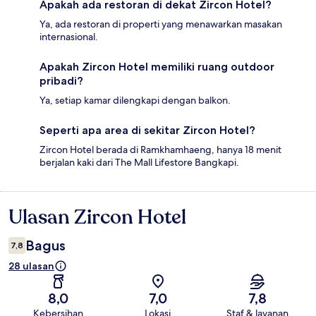
Apakah ada restoran di dekat Zircon Hotel?
Ya, ada restoran di properti yang menawarkan masakan
internasional.
Apakah Zircon Hotel memiliki ruang outdoor
pribadi?
Ya, setiap kamar dilengkapi dengan balkon.
Seperti apa area di sekitar Zircon Hotel?
Zircon Hotel berada di Ramkhamhaeng, hanya 18 menit
berjalan kaki dari The Mall Lifestore Bangkapi.
Ulasan Zircon Hotel
Ulasan
Bagus
7,8
28 ulasan
8,0
7,0
7,8
Kebersihan
Lokasi
Staf & layanan