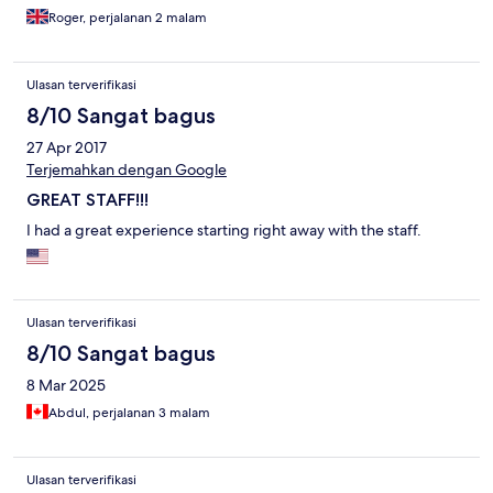
which was a shame as the staff were pleasant. The Chinese
Roger, perjalanan 2 malam
tourist boom seems to all over Bangkok and Pattaya. They arrive
late, many bus loads, and leave early morning for the next stop
on their quick tour.
Ulasan terverifikasi
8/10 Sangat bagus
27 Apr 2017
Terjemahkan dengan Google
GREAT STAFF!!!
I had a great experience starting right away with the staff.
Ulasan terverifikasi
8/10 Sangat bagus
8 Mar 2025
Abdul, perjalanan 3 malam
Ulasan terverifikasi