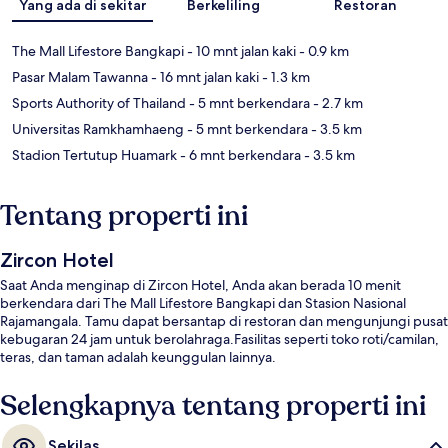
Yang ada di sekitar
Berkeliling
Restoran
The Mall Lifestore Bangkapi
- 10 mnt jalan kaki
- 0.9 km
Pasar Malam Tawanna
- 16 mnt jalan kaki
- 1.3 km
Sports Authority of Thailand
- 5 mnt berkendara
- 2.7 km
Universitas Ramkhamhaeng
- 5 mnt berkendara
- 3.5 km
Stadion Tertutup Huamark
- 6 mnt berkendara
- 3.5 km
Tentang properti ini
Zircon Hotel
Saat Anda menginap di Zircon Hotel, Anda akan berada 10 menit
berkendara dari The Mall Lifestore Bangkapi dan Stasion Nasional
Rajamangala. Tamu dapat bersantap di restoran dan mengunjungi pusat
kebugaran 24 jam untuk berolahraga.Fasilitas seperti toko roti/camilan,
teras, dan taman adalah keunggulan lainnya.
Selengkapnya tentang properti ini
Sekilas