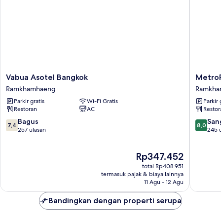
Vabua
MetroPo
Vabua Asotel Bangkok
MetroP
Asotel
Bangko
Ramkhamhaeng
Ramkha
Bangkok
Ramkha
Parkir gratis
Wi-Fi Gratis
Parkir 
Ramkhamhaeng
Restoran
AC
Restor
7.4
8.0
Bagus
San
7,4
8,0
dari
dari
257 ulasan
245 
10,
10,
Bagus,
Sangat
Harga
Rp347.452
257
Baik,
sekarang
ulasan
245
total Rp408.951
Rp347.452
ulasan
termasuk pajak & biaya lainnya
11 Agu - 12 Agu
Bandingkan dengan properti serupa