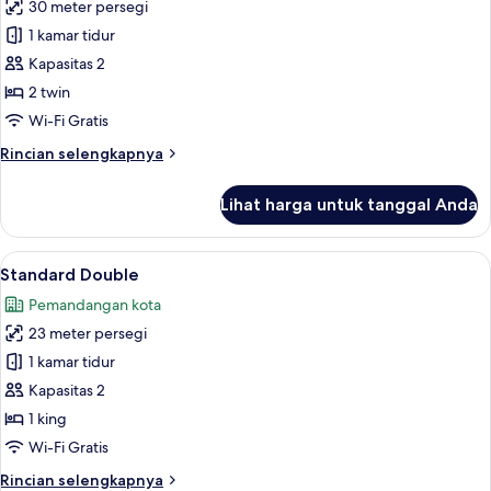
30 meter persegi
untuk
Superior
1 kamar tidur
Twins
Kapasitas 2
2 twin
Wi-Fi Gratis
Rincian
Rincian selengkapnya
lebih
lanjut
Lihat harga untuk tanggal Anda
untuk
Superior
Twins
Lihat
Standard Double | Minibar, brankas, m
3
Standard Double
semua
Pemandangan kota
foto
23 meter persegi
untuk
Standard
1 kamar tidur
Double
Kapasitas 2
1 king
Wi-Fi Gratis
Rincian
Rincian selengkapnya