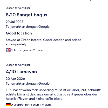
Ulasan
Ulasan terverifikasi
8/10 Sangat bagus
29 Jul 2025
Terjemahkan dengan Google
Good location
Stayed at Zircon before. Good location and priced
appropriately.
Colin, perjalanan 2 malam
Ulasan terverifikasi
4/10 Lumayan
20 Apr 2026
Terjemahkan dengan Google
Fur 1 nacht wenn man unbeding muss ist ok, aber, laut, schmutz,
schläte klima ist da ganz normal, gut ist direkt gegenüber des
hotel ist 7leven und kleine caffe bistro
Giuseppe, perjalanan 4 malam