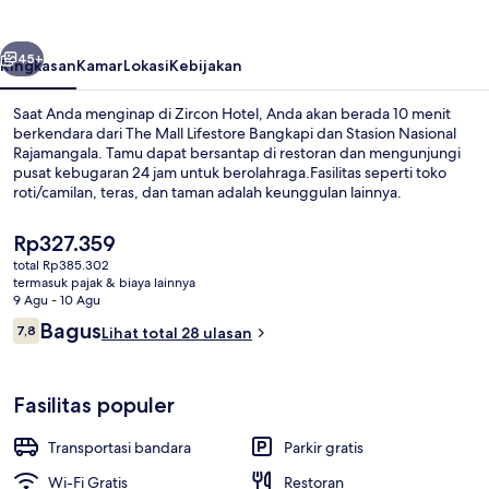
belumnya
Berikutnya
45+
Ringkasan
Kamar
Lokasi
Kebijakan
Saat Anda menginap di Zircon Hotel, Anda akan berada 10 menit
berkendara dari The Mall Lifestore Bangkapi dan Stasion Nasional
Rajamangala. Tamu dapat bersantap di restoran dan mengunjungi
pusat kebugaran 24 jam untuk berolahraga.Fasilitas seperti toko
roti/camilan, teras, dan taman adalah keunggulan lainnya.
Harga
Rp327.359
saat
total Rp385.302
ini
termasuk pajak & biaya lainnya
Bagian depan properti - sore/malam
Rp327.359
9 Agu - 10 Agu
Ulasan
Bagus
7,8
Lihat total 28 ulasan
7,8 dari 10
Fasilitas populer
Transportasi bandara
Parkir gratis
Wi-Fi Gratis
Restoran