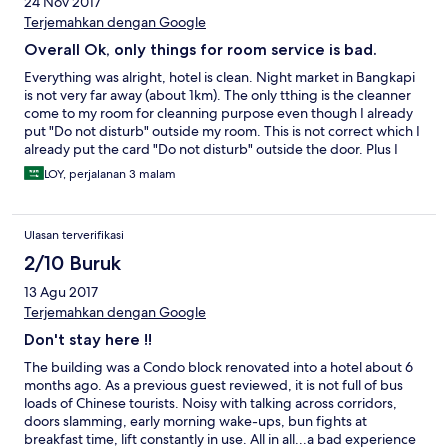
24 Nov 2017
Terjemahkan dengan Google
Overall Ok, only things for room service is bad.
Everything was alright, hotel is clean. Night market in Bangkapi
is not very far away (about 1km). The only tthing is the cleanner
come to my room for cleanning purpose even though I already
put "Do not disturb" outside my room. This is not correct which I
already put the card "Do not disturb" outside the door. Plus I
have money in the room when I am not available in the room.
LOY, perjalanan 3 malam
The hotel apologize and I hope they take action on it and do not
happend to other guest again.
Ulasan terverifikasi
2/10 Buruk
13 Agu 2017
Terjemahkan dengan Google
Don't stay here !!
The building was a Condo block renovated into a hotel about 6
months ago. As a previous guest reviewed, it is not full of bus
loads of Chinese tourists. Noisy with talking across corridors,
doors slamming, early morning wake-ups, bun fights at
breakfast time, lift constantly in use. All in all...a bad experience