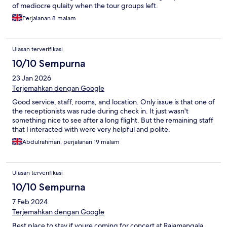
of mediocre qulaity when the tour groups left.
Perjalanan 8 malam
Ulasan terverifikasi
10/10 Sempurna
23 Jan 2026
Terjemahkan dengan Google
Good service, staff, rooms, and location. Only issue is that one of
the receptionists was rude during check in. It just wasn't
something nice to see after a long flight. But the remaining staff
that I interacted with were very helpful and polite.
Abdulrahman, perjalanan 19 malam
Ulasan terverifikasi
10/10 Sempurna
7 Feb 2024
Terjemahkan dengan Google
Best place to stay if youre coming for concert at Rajamangala