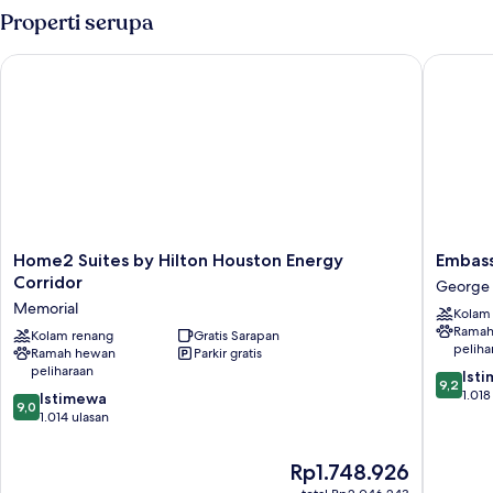
difabel
2
Properti serupa
Tempat
(Mobility
Tidur
&
Home2 Suites by Hilton Houston Energy Corridor
Embassy 
Queen,
Hearing,
akses
Roll-
difabel
(Mobility
in
&
Shower)
Hearing,
Roll-
in
Shower)
Home2
Embass
Home2 Suites by Hilton Houston Energy
Embass
Suites
Suites
Corridor
George 
by
by
Memorial
Kolam
Hilton
Hilton
Ramah
Houston
Kolam renang
Gratis Sarapan
Houston
peliha
Ramah hewan
Parkir gratis
Energy
West
peliharaan
9.2
Corridor
-
Ist
9,2
dari
Memorial
Katy
1.018
9.0
Istimewa
9,0
10,
George
dari
1.014 ulasan
Istimew
Bush
10,
1.018
Park/El
Istimewa,
Harga
Rp1.748.926
ulasan
1.014
sekarang