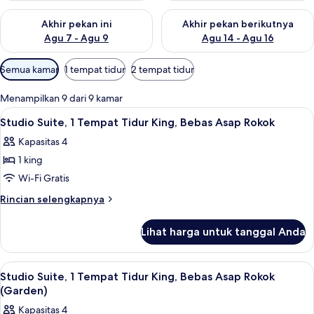
Periksa ketersediaan untuk akhir pekan ini Agu 7 - Agu 9
Periksa ketersediaan untuk ak
Akhir pekan ini
Akhir pekan berikutnya
Agu 7 - Agu 9
Agu 14 - Agu 16
Filter
Semua kamar
1 tempat tidur
2 tempat tidur
tersedia
untuk
Menampilkan 9 dari 9 kamar
kamar
Lihat
Studio Suite, 1 Tempat Tidur King, Beb
2
Studio Suite, 1 Tempat Tidur King, Bebas Asap Rokok
semua
Kapasitas 4
foto
1 king
untuk
Studio
Wi-Fi Gratis
Suite,
Rincian
Rincian selengkapnya
1
lebih
lanjut
Tempat
Lihat harga untuk tanggal Anda
untuk
Tidur
Studio
King,
Suite,
Lihat
Studio Suite, 1 Tempat Tidur King, Beb
3
Bebas
1
Studio Suite, 1 Tempat Tidur King, Bebas Asap Rokok
semua
Tempat
Asap
(Garden)
Tidur
foto
Rokok
Kapasitas 4
King,