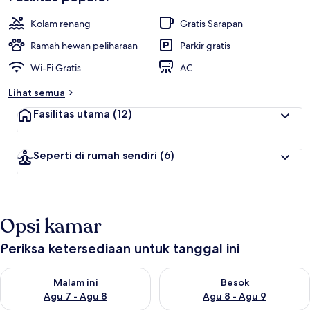
a
i
Kolam renang
Gratis Sarapan
t
Ramah hewan peliharaan
Parkir gratis
e
Wi-Fi Gratis
AC
r
b
Lihat semua
a
i
Fasilitas utama
(12)
k
o
Seperti di rumah sendiri
(6)
l
e
h
t
Opsi kamar
r
a
v
Periksa ketersediaan untuk tanggal ini
e
l
Periksa ketersediaan untuk malam ini Agu 7 - Agu 8
Periksa ketersediaan untuk be
e
Malam ini
Besok
r
Agu 7 - Agu 8
Agu 8 - Agu 9