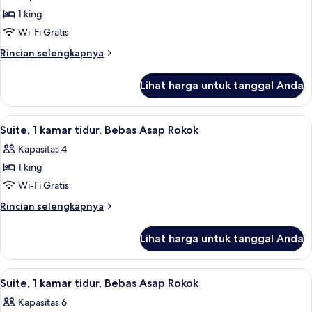
untuk
Bebas
1 king
Studio
Asap
Wi-Fi Gratis
Suite,
Rokok
1
Rincian
Rincian selengkapnya
lebih
Tempat
lanjut
Tidur
Lihat harga untuk tanggal Anda
untuk
King,
Studio
Bebas
Suite,
Lihat
Suite, 1 kamar tidur, Bebas Asap Rokok 
2
1
Asap
Suite, 1 kamar tidur, Bebas Asap Rokok
semua
Tempat
Rokok
Kapasitas 4
Tidur
foto
(Garden)
King,
1 king
untuk
Bebas
Suite,
Wi-Fi Gratis
Asap
1
Rokok
Rincian
Rincian selengkapnya
(Garden)
kamar
lebih
lanjut
tidur,
Lihat harga untuk tanggal Anda
untuk
Bebas
Suite,
Asap
1
Lihat
Suite, 1 kamar tidur, Bebas Asap Rokok 
4
Rokok
kamar
Suite, 1 kamar tidur, Bebas Asap Rokok
semua
tidur,
Kapasitas 6
Bebas
foto