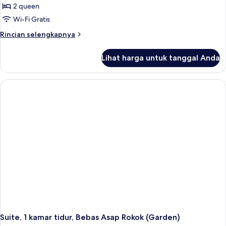
Asap
2 queen
untuk
Rokok
Suite,
Wi-Fi Gratis
1
Rincian
Rincian selengkapnya
kamar
lebih
lanjut
tidur,
Lihat harga untuk tanggal Anda
untuk
Bebas
Suite,
Asap
1
Rokok
kamar
tidur,
Bebas
Asap
Rokok
Suite, 1 kamar tidur, Bebas Asap Rokok (Garden)