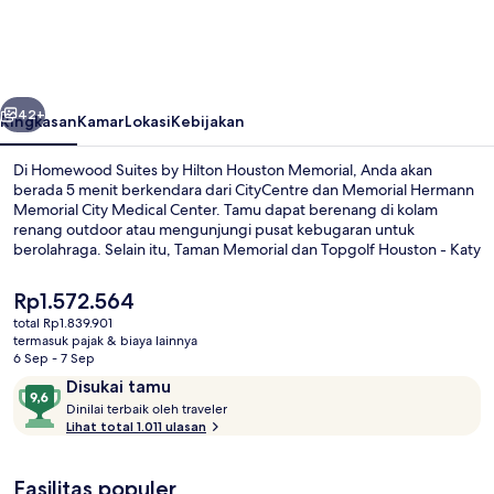
by
Hilton
Houston
belumnya
Berikutnya
Memorial
42+
Ringkasan
Kamar
Lokasi
Kebijakan
Di Homewood Suites by Hilton Houston Memorial, Anda akan
berada 5 menit berkendara dari CityCentre dan Memorial Hermann
Memorial City Medical Center. Tamu dapat berenang di kolam
renang outdoor atau mengunjungi pusat kebugaran untuk
berolahraga. Selain itu, Taman Memorial dan Topgolf Houston - Katy
dapat dicapai dengan berkendara singkat.Para traveler terkesan
dengan staf dan sarapan.
Harga
Rp1.572.564
saat
total Rp1.839.901
ini
termasuk pajak & biaya lainnya
Lobi
Rp1.572.564
6 Sep - 7 Sep
Ulasan
9,6
Disukai tamu
D
dari
Dinilai terbaik oleh traveler
i
Lihat total 1.011 ulasan
10,
n
Disukai
i
tamu
Fasilitas populer
l