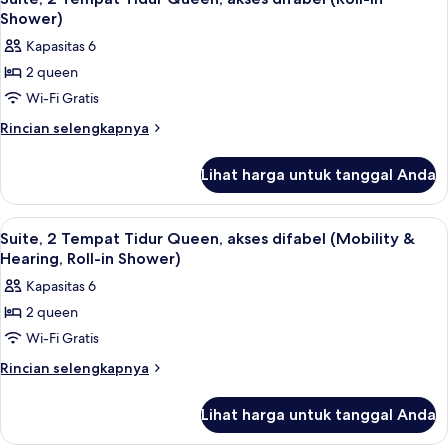
Shower)
Kapasitas 6
2 queen
Wi-Fi Gratis
Rincian
Rincian selengkapnya
lebih
lanjut
Lihat harga untuk tanggal Anda
untuk
Suite,
2
Lihat
Suite, 2 Tempat Tidur Queen, akses dif
3
Tempat
Suite, 2 Tempat Tidur Queen, akses difabel (Mobility &
semua
Tidur
Hearing, Roll-in Shower)
Queen,
foto
Kapasitas 6
akses
untuk
difabel
2 queen
Suite,
(Roll-
Wi-Fi Gratis
2
In
Shower)
Tempat
Rincian
Rincian selengkapnya
lebih
Tidur
lanjut
Queen,
Lihat harga untuk tanggal Anda
untuk
akses
Suite,