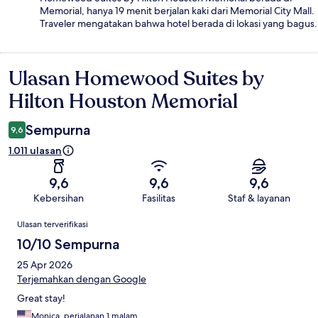
Memorial, hanya 19 menit berjalan kaki dari Memorial City Mall.
Traveler mengatakan bahwa hotel berada di lokasi yang bagus.
Ulasan Homewood Suites by
Ulasan
Hilton Houston Memorial
Sempurna
9,6
1.011 ulasan
9,6
9,6
9,6
Kebersihan
Fasilitas
Staf & layanan
Ulasan
Ulasan terverifikasi
10/10 Sempurna
25 Apr 2026
Terjemahkan dengan Google
Great stay!
Monica, perjalanan 1 malam