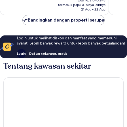
total Rp2.046.243
ulasan
Rp1.748.926
termasuk pajak & biaya lainnya
21 Agu - 22 Agu
Bandingkan dengan properti serupa
Login untuk melihat diskon dan manfaat yang memenuhi
syarat. Lebih banyak reward untuk lebih banyak petualangan!
Login
Daftar sekarang, gratis
Tentang kawasan sekitar