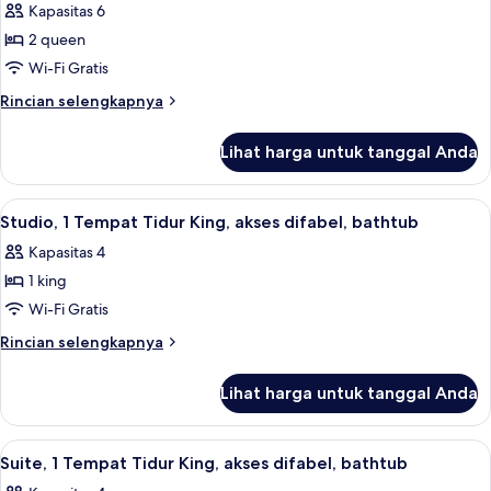
Kapasitas 6
2 queen
Wi-Fi Gratis
Rincian
Rincian selengkapnya
lebih
lanjut
Lihat harga untuk tanggal Anda
untuk
Suite,
1
Lihat
Studio, 1 Tempat Tidur King, akses difa
3
kamar
Studio, 1 Tempat Tidur King, akses difabel, bathtub
semua
tidur,
Kapasitas 4
Bebas
foto
Asap
1 king
untuk
Rokok
Studio,
Wi-Fi Gratis
(Garden)
1
Rincian
Rincian selengkapnya
Tempat
lebih
lanjut
Tidur
Lihat harga untuk tanggal Anda
untuk
King,
Studio,
akses
1
Lihat
Suite, 1 Tempat Tidur King, akses difab
3
difabel,
Tempat
Suite, 1 Tempat Tidur King, akses difabel, bathtub
semua
Tidur
bathtub