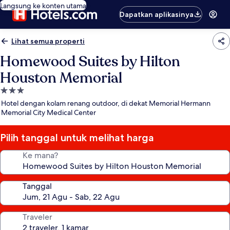
Langsung ke konten utama
Dapatkan aplikasinya
Lihat semua properti
Homewood Suites by Hilton
Houston Memorial
Properti
bintang
Hotel dengan kolam renang outdoor, di dekat Memorial Hermann
3.0
Memorial City Medical Center
Pilih tanggal untuk melihat harga
Ke mana?
Tanggal
Traveler