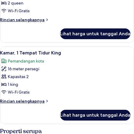
Keluarga
2 queen
(Supreme)
Wi-Fi Gratis
Rincian
Rincian selengkapnya
lebih
lanjut
Lihat harga untuk tanggal Anda
untuk
Kamar
Keluarga
Lihat
Kamar, 1 Tempat Tidur King | Meja kerj
3
(Supreme)
Kamar, 1 Tempat Tidur King
semua
Pemandangan kota
foto
16 meter persegi
untuk
Kamar,
Kapasitas 2
1
1 king
Tempat
Wi-Fi Gratis
Tidur
Rincian
Rincian selengkapnya
King
lebih
lanjut
Lihat harga untuk tanggal Anda
untuk
Kamar,
1
Properti serupa
Tempat