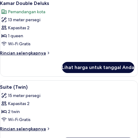
5
Kamar Double Deluks
semua
Pemandangan kota
foto
13 meter persegi
untuk
Kamar
Kapasitas 2
Double
1 queen
Deluks
Wi-Fi Gratis
Rincian
Rincian selengkapnya
lebih
lanjut
Lihat harga untuk tanggal Anda
untuk
Kamar
Double
Lihat
Suite (Twin) | Meja kerja, setrika/mej
3
Deluks
Suite (Twin)
semua
15 meter persegi
foto
Kapasitas 2
untuk
Suite
2 twin
(Twin)
Wi-Fi Gratis
Rincian
Rincian selengkapnya
lebih