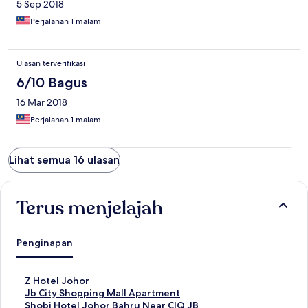
5 Sep 2018
Perjalanan 1 malam
Ulasan terverifikasi
6/10 Bagus
16 Mar 2018
Perjalanan 1 malam
Lihat semua 16 ulasan
Terus menjelajah
Penginapan
T
Z Hotel Johor
a
T
Jb City Shopping Mall Apartment
u
a
T
Shobi Hotel Johor Bahru Near CIQ JB