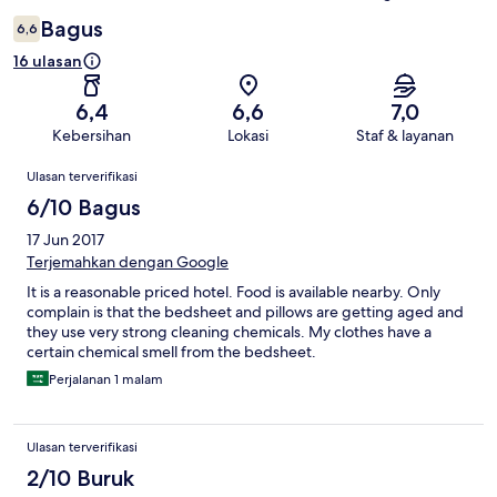
Bagus
6,6
16 ulasan
6,4
6,6
7,0
Kebersihan
Lokasi
Staf & layanan
Ulasan
Ulasan terverifikasi
6/10 Bagus
17 Jun 2017
Terjemahkan dengan Google
It is a reasonable priced hotel. Food is available nearby. Only
complain is that the bedsheet and pillows are getting aged and
they use very strong cleaning chemicals. My clothes have a
certain chemical smell from the bedsheet.
Perjalanan 1 malam
Ulasan terverifikasi
2/10 Buruk