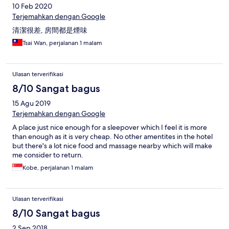
10 Feb 2020
Terjemahkan dengan Google
清潔很差, 房間都是煙味
Tsai Wan, perjalanan 1 malam
Ulasan terverifikasi
8/10 Sangat bagus
15 Agu 2019
Terjemahkan dengan Google
A place just nice enough for a sleepover which I feel it is more
than enough as it is very cheap. No other amentites in the hotel
but there's a lot nice food and massage nearby which will make
me consider to return.
Kobe, perjalanan 1 malam
Ulasan terverifikasi
8/10 Sangat bagus
2 Sep 2018