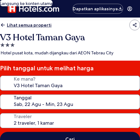
Langsung ke konten utama
Dapatkan aplikasinya
Lihat semua properti
V3 Hotel Taman Gaya
Properti
bintang
Hotel pusat kota, mudah dijangkau dari AEON Tebrau City
3.0
Pilih tanggal untuk melihat harga
Ke mana?
Tanggal
Traveler
Cari