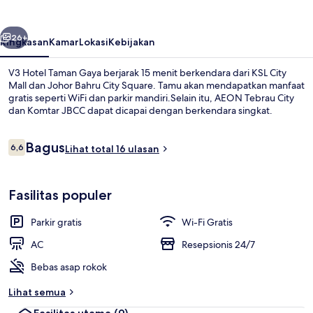
Gaya
belumnya
Berikutnya
26+
Ringkasan
Kamar
Lokasi
Kebijakan
V3 Hotel Taman Gaya berjarak 15 menit berkendara dari KSL City
Mall dan Johor Bahru City Square. Tamu akan mendapatkan manfaat
gratis seperti WiFi dan parkir mandiri.Selain itu, AEON Tebrau City
dan Komtar JBCC dapat dicapai dengan berkendara singkat.
Ulasan
Bagus
6,6
Lihat total 16 ulasan
6,6 dari 10
Kamar, 1 Tempat Tidur King | Meja kerj
Fasilitas populer
Parkir gratis
Wi-Fi Gratis
AC
Resepsionis 24/7
Bebas asap rokok
Lihat semua