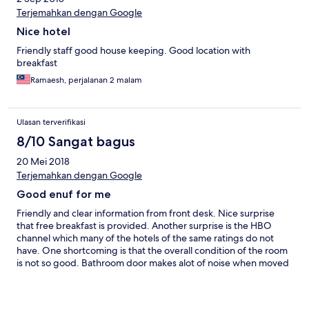
Terjemahkan dengan Google
Nice hotel
Friendly staff good house keeping. Good location with
breakfast
Ramaesh, perjalanan 2 malam
Ulasan terverifikasi
8/10 Sangat bagus
20 Mei 2018
Terjemahkan dengan Google
Good enuf for me
Friendly and clear information from front desk. Nice surprise
that free breakfast is provided. Another surprise is the HBO
channel which many of the hotels of the same ratings do not
have. One shortcoming is that the overall condition of the room
is not so good. Bathroom door makes alot of noise when moved
and windows not exactly tight and the hotel can consider
improving the tv reception. TV image not very clear.