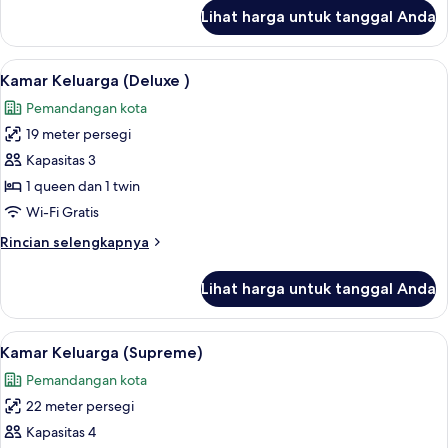
lanjut
Lihat harga untuk tanggal Anda
untuk
Suite
(Twin)
Lihat
Kamar Keluarga (Deluxe ) | Meja kerja,
3
Kamar Keluarga (Deluxe )
semua
Pemandangan kota
foto
19 meter persegi
untuk
Kamar
Kapasitas 3
Keluarga
1 queen dan 1 twin
(Deluxe
Wi-Fi Gratis
)
Rincian
Rincian selengkapnya
lebih
lanjut
Lihat harga untuk tanggal Anda
untuk
Kamar
Keluarga
Lihat
Kamar Keluarga (Supreme) | Meja kerja
4
(Deluxe
Kamar Keluarga (Supreme)
semua
)
Pemandangan kota
foto
22 meter persegi
untuk
Kamar
Kapasitas 4