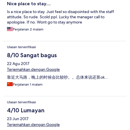
Nice place to stay....
Is a nice place to stay. Just feel so disapointed with the staff
attitude. So rude. Scold ppl. Lucky the manager call to
apologise. If no. Wont go to stay anymore
Perjalanan 2 malam
Ulasan terverifikasi
8/10 Sangat bagus
22 Agu 2017
Terjemahkan dengan Google
靠近大马路，晚上的时候会比较吵。。总体来说还算ok...
Perjalanan 1 malam
Ulasan terverifikasi
4/10 Lumayan
23 Jun 2017
Terjemahkan dengan Google