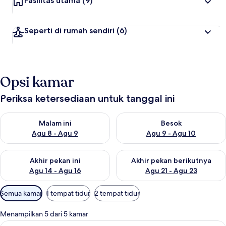
Fasilitas utama
(9)
Seperti di rumah sendiri
(6)
Opsi kamar
Periksa ketersediaan untuk tanggal ini
Periksa ketersediaan untuk malam ini Agu 8 - Agu 9
Periksa ketersediaan untuk be
Malam ini
Besok
Agu 8 - Agu 9
Agu 9 - Agu 10
Periksa ketersediaan untuk akhir pekan ini Agu 14 - Agu 16
Periksa ketersediaan untuk ak
Akhir pekan ini
Akhir pekan berikutnya
Agu 14 - Agu 16
Agu 21 - Agu 23
Filter
Semua kamar
1 tempat tidur
2 tempat tidur
tersedia
untuk
Menampilkan 5 dari 5 kamar
kamar
Lihat
Kamar Double Deluks | Meja kerja, set