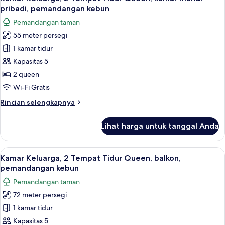
semua
Tempat
pribadi, pemandangan kebun
Tidur
foto
Pemandangan taman
King,
untuk
pemandangan
55 meter persegi
Kamar
gunung
1 kamar tidur
Keluarga,
2
Kapasitas 5
Tempat
2 queen
Tidur
Wi-Fi Gratis
Queen,
Rincian
Rincian selengkapnya
kamar
lebih
mandi
lanjut
Lihat harga untuk tanggal Anda
untuk
pribadi,
Kamar
pemandangan
Keluarga,
Lihat
Kamar Keluarga, 2 Tempat Tidur Queen,
kebun
4
2
Kamar Keluarga, 2 Tempat Tidur Queen, balkon,
semua
Tempat
pemandangan kebun
Tidur
foto
Pemandangan taman
Queen,
untuk
kamar
72 meter persegi
Kamar
mandi
1 kamar tidur
Keluarga,
pribadi,
pemandangan
2
Kapasitas 5