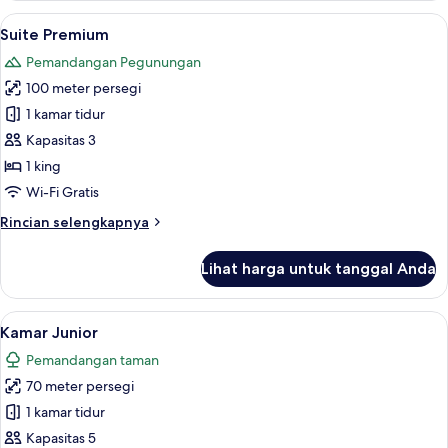
Eksklusif,
Lihat
Suite Premium | Meja kerja, tirai kedap
5
1
Suite Premium
semua
Tempat
Pemandangan Pegunungan
Tidur
foto
King,
100 meter persegi
untuk
jet
Suite
1 kamar tidur
tub
Premium
Kapasitas 3
1 king
Wi-Fi Gratis
Rincian
Rincian selengkapnya
lebih
lanjut
Lihat harga untuk tanggal Anda
untuk
Suite
Premium
Lihat
Kamar Junior | Meja kerja, tirai kedap 
4
Kamar Junior
semua
Pemandangan taman
foto
70 meter persegi
untuk
Kamar
1 kamar tidur
Junior
Kapasitas 5