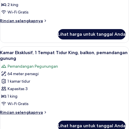
2 king
Wi-Fi Gratis
Rincian
Rincian selengkapnya
lebih
lanjut
Lihat harga untuk tanggal Anda
untuk
Kamar
Junior
Lihat
Kamar Eksklusif, 1 Tempat Tidur King, 
4
Kamar Eksklusif, 1 Tempat Tidur King, balkon, pemandangan
semua
gunung
foto
Pemandangan Pegunungan
untuk
64 meter persegi
Kamar
1 kamar tidur
Eksklusif,
1
Kapasitas 3
Tempat
1 king
Tidur
Wi-Fi Gratis
King,
Rincian
Rincian selengkapnya
balkon,
lebih
pemandangan
lanjut
Lihat harga untuk tanggal Anda
untuk
gunung