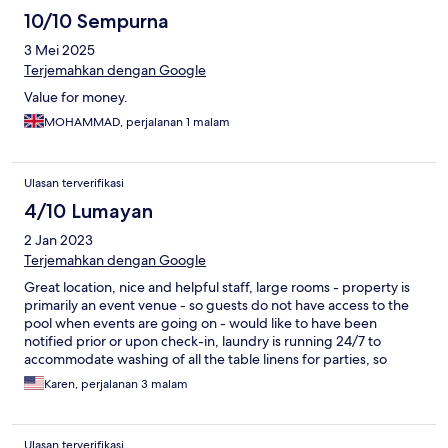
10/10 Sempurna
3 Mei 2025
Terjemahkan dengan Google
Value for money.
MOHAMMAD, perjalanan 1 malam
Ulasan terverifikasi
4/10 Lumayan
2 Jan 2023
Terjemahkan dengan Google
Great location, nice and helpful staff, large rooms - property is
primarily an event venue - so guests do not have access to the
pool when events are going on - would like to have been
notified prior or upon check-in, laundry is running 24/7 to
accommodate washing of all the table linens for parties, so
unless you have ear plugs, hard to sleep, plus hard to sleep if
Karen, perjalanan 3 malam
events are going on late - one of the events had guests partying
throughout the night in the common areas - so noise, smoking,
music, etc. was still going on when we left at 8am for our outings
Ulasan terverifikasi