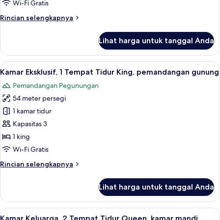
(Venice)
Wi-Fi Gratis
Rincian
Rincian selengkapnya
lebih
lanjut
Lihat harga untuk tanggal Anda
untuk
Kamar
(Venice)
Lihat
Kamar Eksklusif, 1 Tempat Tidur King, 
4
Kamar Eksklusif, 1 Tempat Tidur King, pemandangan gunung
semua
Pemandangan Pegunungan
foto
54 meter persegi
untuk
Kamar
1 kamar tidur
Eksklusif,
Kapasitas 3
1
1 king
Tempat
Wi-Fi Gratis
Tidur
Rincian
Rincian selengkapnya
King,
lebih
pemandangan
lanjut
Lihat harga untuk tanggal Anda
gunung
untuk
Kamar
Eksklusif,
Lihat
Kamar Keluarga, 2 Tempat Tidur Queen,
4
1
Kamar Keluarga, 2 Tempat Tidur Queen, kamar mandi