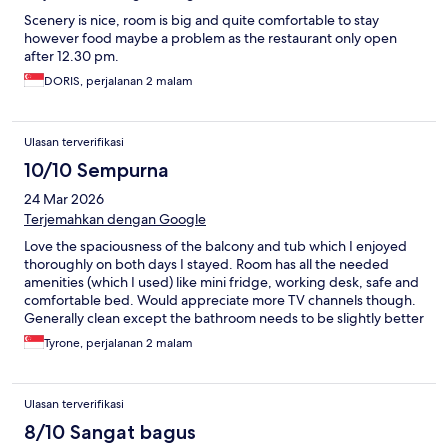
Scenery is nice, room is big and quite comfortable to stay
however food maybe a problem as the restaurant only open
after 12.30 pm.
DORIS, perjalanan 2 malam
Ulasan terverifikasi
10/10 Sempurna
24 Mar 2026
Terjemahkan dengan Google
Love the spaciousness of the balcony and tub which I enjoyed
thoroughly on both days I stayed. Room has all the needed
amenities (which I used) like mini fridge, working desk, safe and
comfortable bed. Would appreciate more TV channels though.
Generally clean except the bathroom needs to be slightly better
maintained. Parking is ample with easy access to the hotel and
Tyrone, perjalanan 2 malam
rooms. Would be back if around the area.
Ulasan terverifikasi
8/10 Sangat bagus