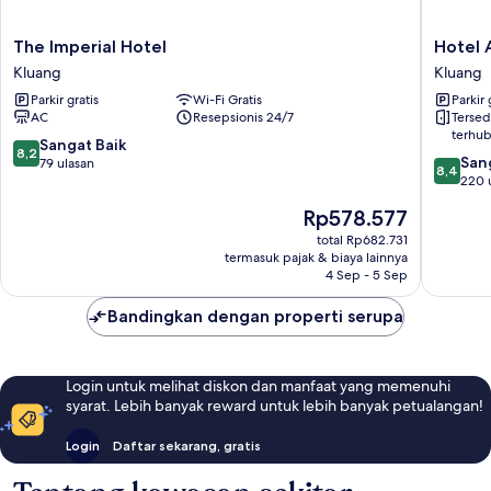
The
Hotel
The Imperial Hotel
Hotel 
Imperial
Anika
Kluang
Kluang
Hotel
Kluang
Parkir gratis
Wi-Fi Gratis
Parkir 
Kluang
AC
Resepsionis 24/7
Tersed
terhu
8.2
Sangat Baik
8,2
8.4
San
dari
79 ulasan
8,4
dari
220 
10,
10,
Sangat
Harga
Rp578.577
Sangat
Baik,
sekarang
Baik,
total Rp682.731
79
Rp578.577
termasuk pajak & biaya lainnya
220
ulasan
4 Sep - 5 Sep
ulasan
Bandingkan dengan properti serupa
Login untuk melihat diskon dan manfaat yang memenuhi
syarat. Lebih banyak reward untuk lebih banyak petualangan!
Login
Daftar sekarang, gratis