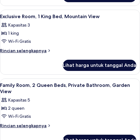
Kamar
Eksklusif,
Lihat
Meja kerja, tirai kedap cahaya, setrika
7
1
Exclusive Room, 1 King Bed, Mountain View
semua
Tempat
Kapasitas 3
Tidur
foto
King,
1 king
untuk
balkon,
Exclusive
Wi-Fi Gratis
pemandangan
Room,
gunung
Rincian
Rincian selengkapnya
1
lebih
lanjut
King
Lihat harga untuk tanggal Anda
untuk
Bed,
Exclusive
Mountain
Room,
Lihat
Meja kerja, tirai kedap cahaya, setrika
5
View
1
Family Room, 2 Queen Beds, Private Bathroom, Garden
semua
King
View
Bed,
foto
Kapasitas 5
Mountain
untuk
View
2 queen
Family
Wi-Fi Gratis
Room,
2
Rincian
Rincian selengkapnya
lebih
Queen
lanjut
Beds,