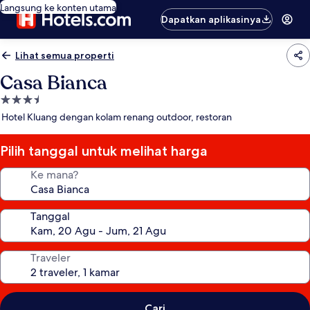
Langsung ke konten utama
Dapatkan aplikasinya
Lihat semua properti
Casa Bianca
Properti
bintang
Hotel Kluang dengan kolam renang outdoor, restoran
3.5
Pilih tanggal untuk melihat harga
Ke mana?
Tanggal
Traveler
Cari