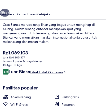
belumnya
Berikutnya
68+
Ringkasan
Kamar
Lokasi
Kebijakan
Casa Bianca merupakan pilihan yang bagus untuk menginap di
Kluang. Kolam renang outdoor merupakan spot yang
menyenangkan untuk berenang, dan tamu bisa makan di Casa
Bianca, yang menyajikan masakan internasional serta buka untuk
makan siang dan makan malam.
Harga
Rp1.069.103
saat
total Rp1.305.377
ini
termasuk pajak & biaya lainnya
Kolam renang outdoor
Rp1.069.103
10 Agu - 11 Agu
Ulasan
Luar Biasa
8,8
Lihat total 27 ulasan
8,8 dari 10
Fasilitas populer
Kolam renang
Parkir gratis
Wi-Fi Gratis
Restoran