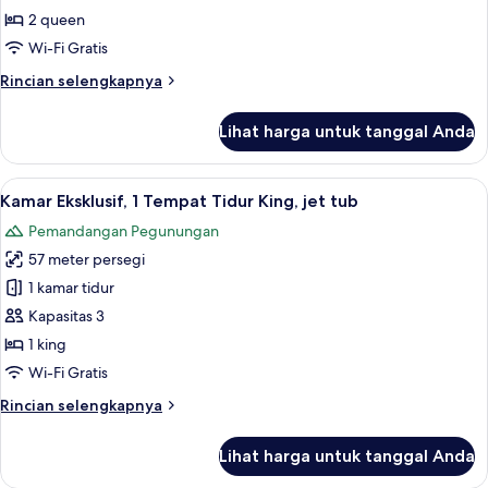
kebun
Tempat
2 queen
Tidur
Wi-Fi Gratis
Queen,
Rincian
Rincian selengkapnya
balkon,
lebih
pemandangan
lanjut
Lihat harga untuk tanggal Anda
untuk
kebun
Kamar
Keluarga,
Lihat
Kamar Eksklusif, 1 Tempat Tidur King, je
4
2
Kamar Eksklusif, 1 Tempat Tidur King, jet tub
semua
Tempat
Pemandangan Pegunungan
Tidur
foto
Queen,
57 meter persegi
untuk
balkon,
Kamar
1 kamar tidur
pemandangan
Eksklusif,
kebun
Kapasitas 3
1
1 king
Tempat
Wi-Fi Gratis
Tidur
Rincian
Rincian selengkapnya
King,
lebih
jet
lanjut
Lihat harga untuk tanggal Anda
tub
untuk
Kamar