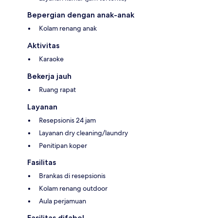
Bepergian dengan anak-anak
Kolam renang anak
Aktivitas
Karaoke
Bekerja jauh
Ruang rapat
Layanan
Resepsionis 24 jam
Layanan dry cleaning/laundry
Penitipan koper
Fasilitas
Brankas di resepsionis
Kolam renang outdoor
Aula perjamuan
Fasilitas difabel