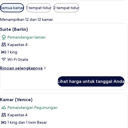
Filter
Semua kamar
1 tempat tidur
2 tempat tidur
tersedia
untuk
Menampilkan 12 dari 12 kamar
kamar
Lihat
Suite (Berlin) | Meja kerja, tirai kedap
5
Suite (Berlin)
semua
Pemandangan taman
foto
Kapasitas 4
untuk
Suite
1 king
(Berlin)
Wi-Fi Gratis
Rincian
Rincian selengkapnya
lebih
lanjut
Lihat harga untuk tanggal Anda
untuk
Suite
(Berlin)
Lihat
Kamar (Venice) | Meja kerja, tirai keda
4
Kamar (Venice)
semua
Pemandangan Pegunungan
foto
Kapasitas 4
untuk
Kamar
1 king dan 1 twin Besar