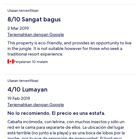
libre, es la mejor experiencia del lugar pero el primer día no
tuvimos agua caliente. Un gran lugar con mucha oportunidad de
Ulasan terverifikasi
mejorar. Para mi sería una experiencia para tener 1 sola vez, no
me quedo con buena experiencia.
8/10 Sangat bagus
2 Mar 2019
Terjemahkan dengan Google
This property is eco-friendly, and provides an opportunity to live
in the jungle. It is not suitable however for those who seek a
traditional resort experience.
Perjalanan 10 malam
Ulasan terverifikasi
4/10 Lumayan
19 Feb 2019
Terjemahkan dengan Google
No lo recomiendo. El precio es una estafa.
Cabaña incómoda, con letrina, con muchos insectos y sólo un
red en la cama para separarte de ellos. La ubicación del lugar
está terrible (no junto a la playa) y es una boca de lobos por la
noche, por lo que da sensación de inseguridad. El host muy