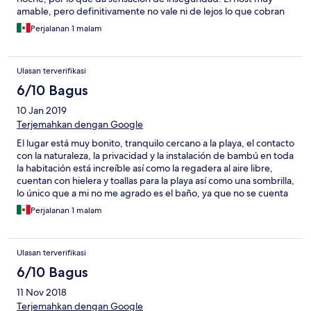
amable, pero definitivamente no vale ni de lejos lo que cobran
por noche, me sentí estafado (además que te cobran 4%
Perjalanan 1 malam
adicional si pagas con tarjeta, lo cual evidentemente no
menciona en ningún lado).
Ulasan terverifikasi
6/10 Bagus
10 Jan 2019
Terjemahkan dengan Google
El lugar está muy bonito, tranquilo cercano a la playa, el contacto
con la naturaleza, la privacidad y la instalación de bambú en toda
la habitación está increíble así como la regadera al aire libre,
cuentan con hielera y toallas para la playa así como una sombrilla,
lo único que a mi no me agrado es el baño, ya que no se cuenta
con agua y se tiene que usar acerrin, sin embargo creo que es
Perjalanan 1 malam
parte de la experiencia solo debería estar mas notorio en la
descripción del hotel. También la cama estaba sucia y olía mal.
Otro punto, es que para el check out no había quien nos
Ulasan terverifikasi
recibiera las llaves y no nos quedó otra opción que irnos dejando
las llaves ahí en la casa del encargado.
6/10 Bagus
11 Nov 2018
Terjemahkan dengan Google