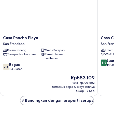
(Panoramic
Tree
House
I,
1
Bedroom,
Mo)
Casa
Casa
Casa Pancho Playa
Casa C
Pancho
Cora
San Francisco
San Fran
Playa
San
Kolam renang
Gratis Sarapan
Kolam
San
Francisc
Transportasi bandara
Ramah hewan
Wi-Fi 
Francisco
peliharaan
8.6
Luar
8,6
7.8
Bagus
dari
14 ul
7,8
dari
114 ulasan
10,
10,
Luar
Harga
Rp583.109
Bagus,
Biasa,
sekarang
114
total Rp705.562
14
Rp583.109
termasuk pajak & biaya lainnya
ulasan
ulasan
6 Sep - 7 Sep
Bandingkan dengan properti serupa