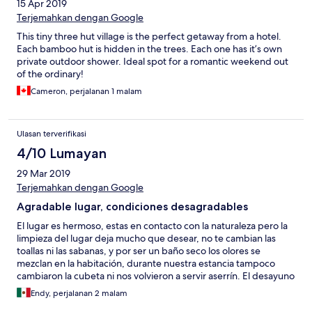
15 Apr 2019
Terjemahkan dengan Google
This tiny three hut village is the perfect getaway from a hotel.
Each bamboo hut is hidden in the trees. Each one has it’s own
private outdoor shower. Ideal spot for a romantic weekend out
of the ordinary!
Cameron, perjalanan 1 malam
Ulasan terverifikasi
4/10 Lumayan
29 Mar 2019
Terjemahkan dengan Google
Agradable lugar, condiciones desagradables
El lugar es hermoso, estas en contacto con la naturaleza pero la
limpieza del lugar deja mucho que desear, no te cambian las
toallas ni las sabanas, y por ser un baño seco los olores se
mezclan en la habitación, durante nuestra estancia tampoco
cambiaron la cubeta ni nos volvieron a servir aserrín. El desayuno
es muy limitado, nunca se llevaron la lonchera en que lo dejan y
Endy, perjalanan 2 malam
el segundo día salimos y aun no lo servían. La ducha esta al aire