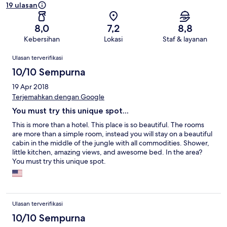
19 ulasan
8,0
7,2
8,8
Kebersihan
Lokasi
Staf & layanan
Ulasan
Ulasan terverifikasi
10/10 Sempurna
19 Apr 2018
Terjemahkan dengan Google
You must try this unique spot...
This is more than a hotel. This place is so beautiful. The rooms
are more than a simple room, instead you will stay on a beautiful
cabin in the middle of the jungle with all commodities. Shower,
little kitchen, amazing views, and awesome bed. In the area?
You must try this unique spot.
Ulasan terverifikasi
10/10 Sempurna