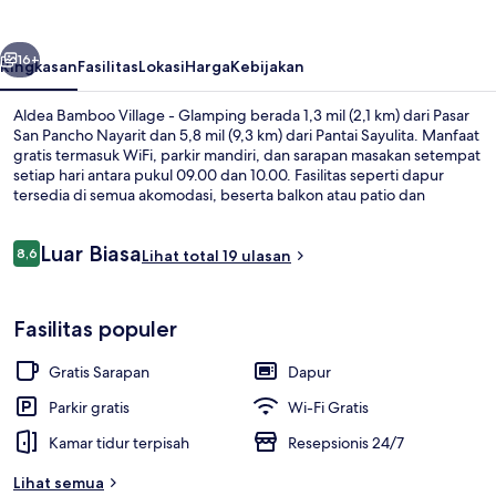
-
Glamping
belumnya
Berikutnya
16+
Ringkasan
Fasilitas
Lokasi
Harga
Kebijakan
Aldea Bamboo Village - Glamping berada 1,3 mil (2,1 km) dari Pasar
San Pancho Nayarit dan 5,8 mil (9,3 km) dari Pantai Sayulita. Manfaat
gratis termasuk WiFi, parkir mandiri, dan sarapan masakan setempat
setiap hari antara pukul 09.00 dan 10.00. Fasilitas seperti dapur
tersedia di semua akomodasi, beserta balkon atau patio dan
minibar.
Ulasan
Luar Biasa
8,6
Lihat total 19 ulasan
8,6 dari 10
Pintu masuk properti
Fasilitas populer
Gratis Sarapan
Dapur
Parkir gratis
Wi-Fi Gratis
Kamar tidur terpisah
Resepsionis 24/7
Lihat semua