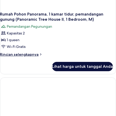
Rumah Pohon Panorama, 1 kamar tidur, pemandangan
gunung (Panoramic Tree House II, 1 Bedroom, M)
Pemandangan Pegunungan
Kapasitas 2
1 queen
Wi-Fi Gratis
Rincian
Rincian selengkapnya
lebih
lanjut
Lihat harga untuk tanggal Anda
untuk
Rumah
Pohon
Panorama,
1
kamar
tidur,
pemandangan
gunung
(Panoramic
Tree