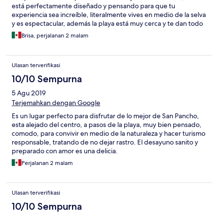
está perfectamente diseñado y pensando para que tu
experiencia sea increíble, literalmente vives en medio de la selva
y es espectacular, además la playa está muy cerca y te dan todo
para que puedas disfrutar Del Mar, que para mí fue la playa más
Brisa, perjalanan 2 malam
bonita de mi viaje, súper tranquila sin vendedores, sin gente !!!
Súper recomendable esta experiencia!!!!! Felicidades al creador
de esta experiencia es increíble!
Ulasan terverifikasi
10/10 Sempurna
5 Agu 2019
Terjemahkan dengan Google
Es un lugar perfecto para disfrutar de lo mejor de San Pancho,
esta alejado del centro, a pasos de la playa, muy bien pensado,
comodo, para convivir en medio de la naturaleza y hacer turismo
responsable, tratando de no dejar rastro. El desayuno sanito y
preparado con amor es una delicia.
Perjalanan 2 malam
Ulasan terverifikasi
10/10 Sempurna