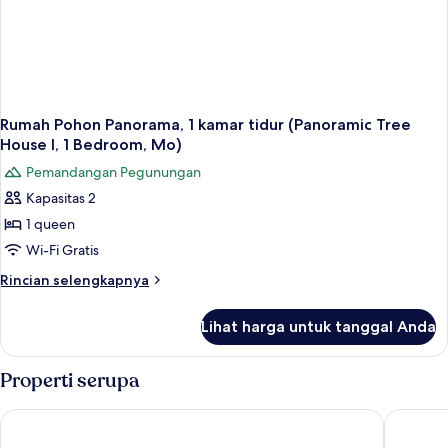
House
II,
1
Bedroom,
M)
Rumah Pohon Panorama, 1 kamar tidur (Panoramic Tree
House I, 1 Bedroom, Mo)
Pemandangan Pegunungan
Kapasitas 2
1 queen
Wi-Fi Gratis
Rincian
Rincian selengkapnya
lebih
lanjut
Lihat harga untuk tanggal Anda
untuk
Rumah
Pohon
Properti serupa
Panorama,
1
Casa Pancho Playa
Casa Cor
kamar
tidur