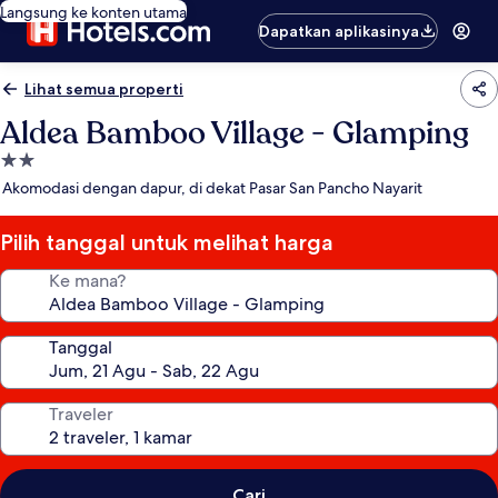
Langsung ke konten utama
Dapatkan aplikasinya
Lihat semua properti
Aldea Bamboo Village - Glamping
Properti
bintang
Akomodasi dengan dapur, di dekat Pasar San Pancho Nayarit
2.0
Pilih tanggal untuk melihat harga
Ke mana?
Tanggal
Traveler
Cari