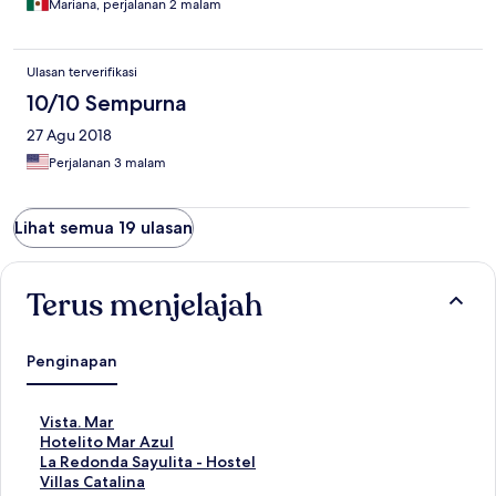
Mariana, perjalanan 2 malam
Ulasan terverifikasi
10/10 Sempurna
27 Agu 2018
Perjalanan 3 malam
Lihat semua 19 ulasan
Terus menjelajah
Penginapan
T
Vista. Mar
a
T
Hotelito Mar Azul
u
a
T
La Redonda Sayulita - Hostel
t
u
a
T
Villas Catalina