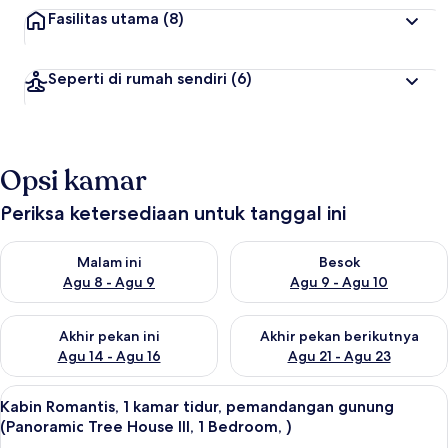
Fasilitas utama
(8)
Seperti di rumah sendiri
(6)
Opsi kamar
Periksa ketersediaan untuk tanggal ini
Periksa ketersediaan untuk malam ini Agu 8 - Agu 9
Periksa ketersediaan untuk be
Malam ini
Besok
Agu 8 - Agu 9
Agu 9 - Agu 10
Periksa ketersediaan untuk akhir pekan ini Agu 14 - Agu 16
Periksa ketersediaan untuk ak
Akhir pekan ini
Akhir pekan berikutnya
Agu 14 - Agu 16
Agu 21 - Agu 23
Lihat
Kabin Romantis, 1 kamar tidur, pemand
9
Kabin Romantis, 1 kamar tidur, pemandangan gunung
semua
(Panoramic Tree House III, 1 Bedroom, )
foto