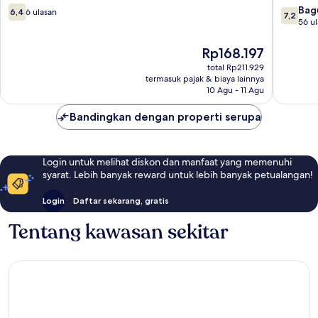
Batam
6.4
7.2
Bag
6,4
6 ulasan
7,2
dari
dari
56 u
10,
10,
6
Bagus,
Harga
Rp168.197
ulasan
56
sekarang
total Rp211.929
ulasan
Rp168.197
termasuk pajak & biaya lainnya
10 Agu - 11 Agu
Bandingkan dengan properti serupa
Login untuk melihat diskon dan manfaat yang memenuhi
syarat. Lebih banyak reward untuk lebih banyak petualangan!
Login
Daftar sekarang, gratis
Tentang kawasan sekitar