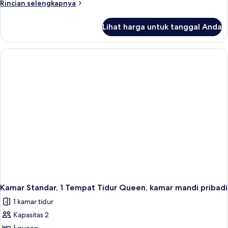
Rincian
Rincian selengkapnya
lebih
lanjut
Lihat harga untuk tanggal Anda
untuk
Kamar
Superior
Kamar Standar, 1 Tempat Tidur Queen, kamar mandi pribadi
1 kamar tidur
Kapasitas 2