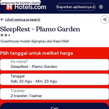
Langsung ke konten utama
Dapatkan aplikasinya
Lihat semua properti
SleepRest - Plamo Garden
Properti
bintang
Guesthouse mudah dijangkau dari Kepri Mall
2.5
Pilih tanggal untuk melihat harga
Ke mana?
Tanggal
Traveler
Cari