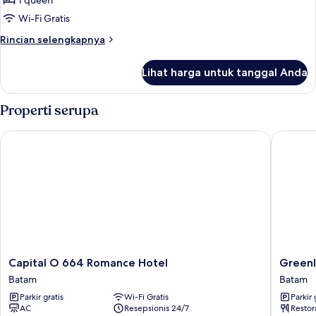
1 queen
Wi-Fi Gratis
Rincian
Rincian selengkapnya
lebih
lanjut
Lihat harga untuk tanggal Anda
untuk
Kamar
Standar,
Properti serupa
1
Tempat
Capital O 664 Romance Hotel
Greenla
Tidur
Queen,
kamar
mandi
pribadi
Capital
Greenla
Capital O 664 Romance Hotel
Greenl
O
Hotel
Batam
Batam
664
Batam
Parkir gratis
Wi-Fi Gratis
Parkir 
Romance
Batam
AC
Resepsionis 24/7
Restor
Hotel