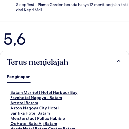
SleepRest - Plamo Garden berada hanya 12 menit berjalan kaki
dari Kepri Mall.
Ulasan
5,6
Terus menjelajah
Penginapan
T
Batam Marriott Hotel Harbour Bay
a
T
Favehotel Nagoya - Batam
u
a
T
Artotel Batam
t
u
a
T
Aston Nagoya City Hotel
a
t
u
a
T
Santika Hotel Batam
n
a
t
u
a
T
Meisterstadt Pollux Habibie
S
n
a
t
u
a
T
Os Hotel Batu Aji Batam
t
S
n
a
t
u
a
T
Harris Hotel Batam Center Batam