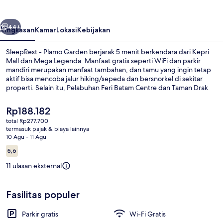
Garden
belumnya
Berikutnya
44+
Ringkasan
Kamar
Lokasi
Kebijakan
SleepRest - Plamo Garden berjarak 5 menit berkendara dari Kepri
Mall dan Mega Legenda. Manfaat gratis seperti WiFi dan parkir
mandiri merupakan manfaat tambahan, dan tamu yang ingin tetap
aktif bisa mencoba jalur hiking/sepeda dan bersnorkel di sekitar
properti. Selain itu, Pelabuhan Feri Batam Centre dan Taman Drak
Bike dapat dicapai dengan berkendara singkat.
Harga
Rp188.182
saat
total Rp277.700
ini
termasuk pajak & biaya lainnya
Interior
Rp188.182
10 Agu - 11 Agu
Ulasan
5,6
5,6 dari 10
11 ulasan eksternal
Fasilitas populer
Parkir gratis
Wi-Fi Gratis