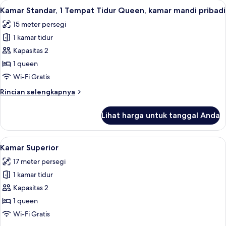
Lihat
Kamar Standar, 1 Tempat Tidur Queen, k
6
Kamar Standar, 1 Tempat Tidur Queen, kamar mandi pribadi
semua
15 meter persegi
foto
1 kamar tidur
untuk
Kamar
Kapasitas 2
Standar,
1 queen
1
Wi-Fi Gratis
Tempat
Rincian
Rincian selengkapnya
Tidur
lebih
Queen,
lanjut
Lihat harga untuk tanggal Anda
untuk
kamar
Kamar
mandi
Standar,
Lihat
Kamar Superior | Seprai premium, meja 
pribadi
5
1
Kamar Superior
semua
Tempat
17 meter persegi
Tidur
foto
Queen,
1 kamar tidur
untuk
kamar
Kamar
Kapasitas 2
mandi
Superior
pribadi
1 queen
Wi-Fi Gratis