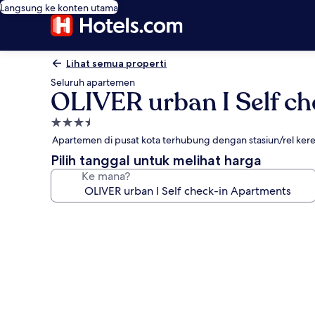
Langsung ke konten utama
Lihat semua properti
Seluruh apartemen
OLIVER urban I Self c
Properti
bintang
Apartemen di pusat kota terhubung dengan stasiun/rel ker
3.5
Pilih tanggal untuk melihat harga
Ke mana?
Galeri
foto
untuk
OLIVER
urban