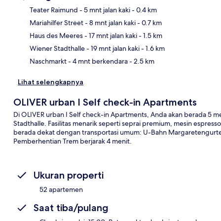
Teater Raimund
- 5 mnt jalan kaki
- 0.4 km
Mariahilfer Street
- 8 mnt jalan kaki
- 0.7 km
Pet
Haus des Meeres
- 17 mnt jalan kaki
- 1.5 km
Wiener Stadthalle
- 19 mnt jalan kaki
- 1.6 km
Naschmarkt
- 4 mnt berkendara
- 2.5 km
Lihat selengkapnya
OLIVER urban I Self check-in Apartments
Di OLIVER urban I Self check-in Apartments, Anda akan berada 5 m
Stadthalle. Fasilitas menarik seperti seprai premium, mesin espress
berada dekat dengan transportasi umum: U-Bahn Margaretengurte
Pemberhentian Trem berjarak 4 menit.
Ukuran properti
52 apartemen
Saat tiba/pulang