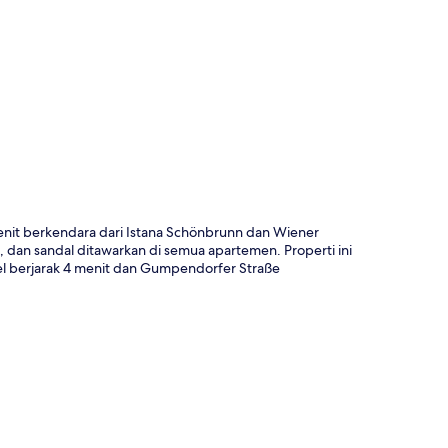
a
enit berkendara dari Istana Schönbrunn dan Wiener
o, dan sandal ditawarkan di semua apartemen. Properti ini
l berjarak 4 menit dan Gumpendorfer Straße