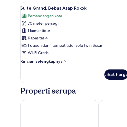
Bebas
Lihat
Suite Grand, Bebas Asap Rokok 
Asap
16
Suite Grand, Bebas Asap Rokok
semua
Rokok
Pemandangan kota
foto
70 meter persegi
untuk
Suite
1 kamar tidur
Grand,
Kapasitas 4
Bebas
1 queen dan 1 tempat tidur sofa twin Besar
Asap
Wi-Fi Gratis
Rokok
Rincian
Rincian selengkapnya
lebih
lanjut
Lihat harg
untuk
Suite
Grand,
Properti serupa
Bebas
Asap
Rokok
Numa Vienna Terra
Numa Vienna 