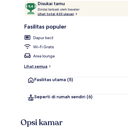
Ulasan
9,4
Disukai tamu
D
dari
Dinilai terbaik oleh traveler
i
Lihat total 433 ulasan
10,
n
Disukai
Apartemen De
i
Fasilitas populer
tamu
l
a
Dapur kecil
i
Wi-Fi Gratis
t
e
Area lounge
r
b
Lihat semua
a
i
Fasilitas utama
(5)
k
o
l
Seperti di rumah sendiri
(6)
e
h
t
Opsi kamar
r
a