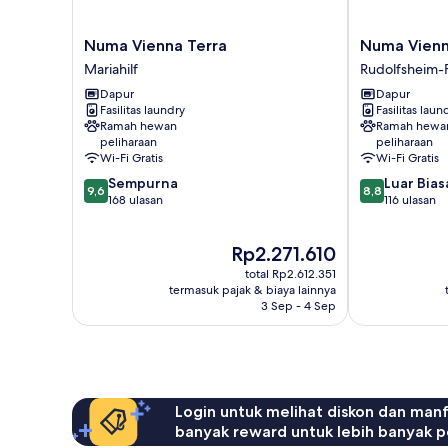
Numa
Numa
Numa Vienna Terra
Numa Vienn
Vienna
Vienna
Mariahilf
Rudolfsheim-
Terra
Strauss
Dapur
Dapur
Mariahilf
Rudolfsheim-
Fasilitas laundry
Fasilitas laun
Fünfhaus
Ramah hewan
Ramah hewa
peliharaan
peliharaan
Wi-Fi Gratis
Wi-Fi Gratis
9.6
8.8
Sempurna
Luar Bias
9,6
8,8
dari
dari
168 ulasan
116 ulasan
10,
10,
Sempurna,
Luar
Harga
Rp2.271.610
168
Biasa,
sekarang
ulasan
116
total Rp2.612.351
Rp2.271.610
ulasan
termasuk pajak & biaya lainnya
3 Sep - 4 Sep
Login untuk melihat diskon dan man
banyak reward untuk lebih banyak p