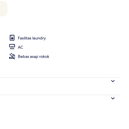
luks, 1 kamar tidur, Bebas Asap Rokok | Pemandangan halaman
Fasilitas laundry
AC
Bebas asap rokok