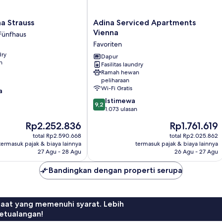
Adina
a Strauss
Adina Serviced Apartments
Serviced
Vienna
Fünfhaus
Apartments
Favoriten
Vienna
dry
Favoriten
Dapur
n
Fasilitas laundry
Ramah hewan
peliharaan
Wi-Fi Gratis
a
9.2
Istimewa
9,2
dari
1.073 ulasan
10,
Harga
Harga
Rp2.252.836
Rp1.761.619
Istimewa,
sekarang
sekarang
1.073
total Rp2.590.668
total Rp2.025.862
Rp2.252.836
Rp1.761.619
termasuk pajak & biaya lainnya
termasuk pajak & biaya lainnya
ulasan
27 Agu - 28 Agu
26 Agu - 27 Agu
Bandingkan dengan properti serupa
faat yang memenuhi syarat. Lebih
etualangan!