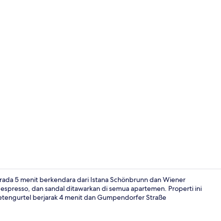
Bagian depa
erada 5 menit berkendara dari Istana Schönbrunn dan Wiener
n espresso, dan sandal ditawarkan di semua apartemen. Properti ini
tengurtel berjarak 4 menit dan Gumpendorfer Straße
Apartemen De