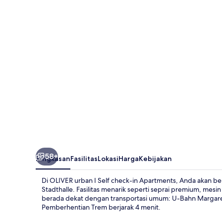
I
Self
check-
in
Apartments
58+
Ringkasan
Fasilitas
Lokasi
Harga
Kebijakan
Di OLIVER urban I Self check-in Apartments, Anda akan b
Stadthalle. Fasilitas menarik seperti seprai premium, mesi
berada dekat dengan transportasi umum: U-Bahn Margare
Pemberhentian Trem berjarak 4 menit.