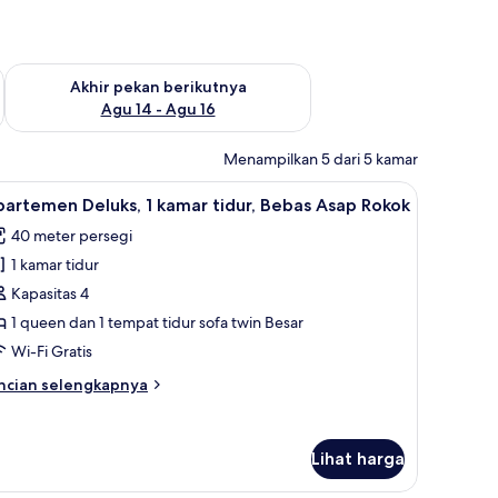
n ini Agu 7 - Agu 9
Periksa ketersediaan untuk akhir pekan berikutnya Agu 14 - A
Akhir pekan berikutnya
Agu 14 - Agu 16
Menampilkan 5 dari 5 kamar
as Asap Rokok | 1 kamar tidur, seprai premium, minibar, dan meja kerja
ihat
Apartemen Deluks, 1 kamar tidur, Bebas Asap R
14
artemen Deluks, 1 kamar tidur, Bebas Asap Rokok
emua
40 meter persegi
oto
1 kamar tidur
ntuk
partemen
Kapasitas 4
eluks,
1 queen dan 1 tempat tidur sofa twin Besar
Wi-Fi Gratis
amar
ncian
ncian selengkapnya
dur,
bih
ebas
njut
tuk
sap
Lihat harga
partemen
okok
luks,