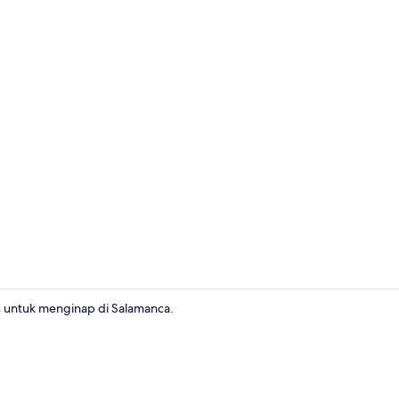
Eksterior
s untuk menginap di Salamanca.
Kamar Double