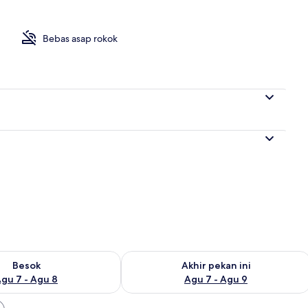
Bebas asap rokok
sediaan untuk besok Agu 7 - Agu 8
Periksa ketersediaan untuk akhir peka
Besok
Akhir pekan ini
gu 7 - Agu 8
Agu 7 - Agu 9