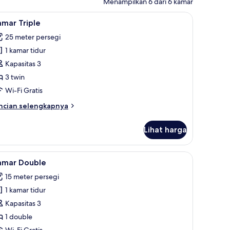
Menampilkan 6 dari 6 kamar
mut bulu angsa, tirai kedap cahaya, Wi-Fi gratis, dan seprai linen
ihat
Kamar Triple | Selimut bulu angsa, tirai kedap 
7
mar Triple
emua
25 meter persegi
oto
1 kamar tidur
ntuk
amar
Kapasitas 3
riple
3 twin
Wi-Fi Gratis
ncian
ncian selengkapnya
bih
njut
Lihat harga
tuk
amar
iple
kedap cahaya, Wi-Fi gratis, dan seprai linen
ihat
Kamar Double | Selimut bulu angsa, tirai kedap
8
amar Double
emua
15 meter persegi
oto
1 kamar tidur
ntuk
amar
Kapasitas 3
ouble
1 double
Wi-Fi Gratis