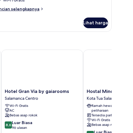
ncian
ncian selengkapnya
bih
njut
Lihat harga
tuk
amar
uble
Hotel Gran Vía by gaiarooms
Hostal Mindanao
Hotel
Hostal
Hotel Gran Vía by gaiarooms
Hostal Mindanao
Gran
Mindanao
Salamanca Centro
Kota Tua Salamanca
Vía
Kota
Wi-Fi Gratis
Ramah hewan
by
Tua
AC
peliharaan
gaiarooms
Salamanca
Bebas asap rokok
Tersedia parkir
Salamanca
Wi-Fi Gratis
8.6
Centro
Luar Biasa
Bebas asap rokok
8,6
dari
96 ulasan
8.8
Luar Biasa