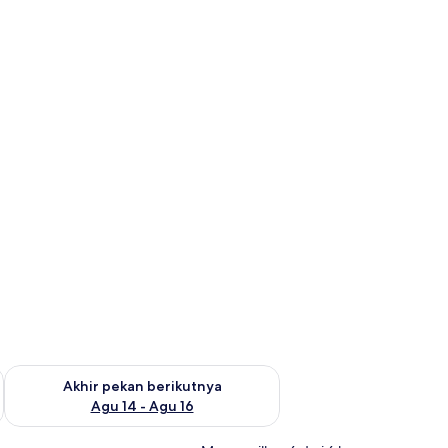
n ini Agu 7 - Agu 9
Periksa ketersediaan untuk akhir pekan berikutnya Agu 14 - A
Akhir pekan berikutnya
Agu 14 - Agu 16