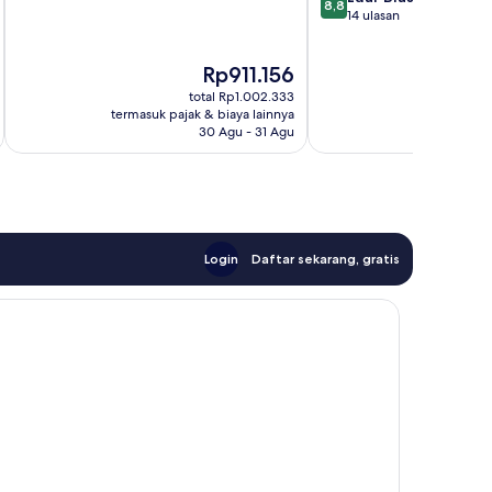
10,
8,8
dari
14 ulasan
Luar
10,
Biasa,
Luar
96
Harga
Rp911.156
Biasa,
ulasan
sekarang
14
total Rp1.002.333
Rp911.156
ulasan
termasuk pajak & biaya lainnya
termasuk paj
30 Agu - 31 Agu
Login
Daftar sekarang, gratis