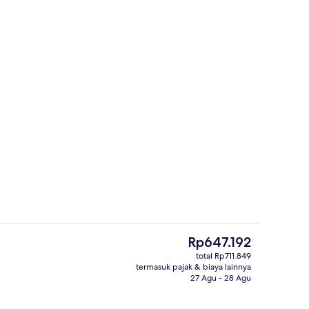
Eksterior
Harga
Rp647.192
saat
total Rp711.849
ini
termasuk pajak & biaya lainnya
 | Selimut bulu angsa, tirai kedap cahaya, Wi-Fi gratis, dan seprai linen
Eksterior
Rp647.192
27 Agu - 28 Agu