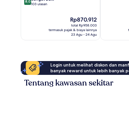
10,
8,0
dari
103 ulasan
103
10,
ulasan
Sangat
Harga
Rp870.912
Baik,
sekarang
103
total Rp958.003
Rp870.912
ulasan
termasuk pajak & biaya lainnya
23 Agu - 24 Agu
Login untuk melihat diskon dan man
banyak reward untuk lebih banyak p
Tentang kawasan sekitar