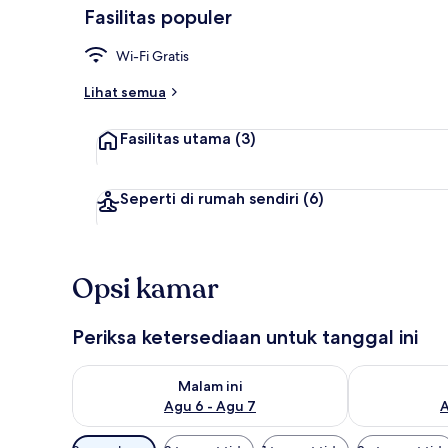
Fasilitas populer
Wi-Fi Gratis
Interior
Lihat semua
Fasilitas utama
(3)
Seperti di rumah sendiri
(6)
Opsi kamar
Periksa ketersediaan untuk tanggal ini
Periksa ketersediaan untuk malam ini Agu 6 - Agu 7
Periksa keter
Malam ini
Agu 6 - Agu 7
A
Filter