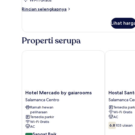
Rincian
Rincian selengkapnya
lebih
lanjut
Lihat harg
untuk
Kamar
Quadruple
Properti serupa
Hotel Mercado by gaiarooms
Hostal Santel
Hotel
Hostal
Hotel Mercado by gaiarooms
Hostal Sant
Mercado
Santel
Salamanca Centro
Salamanca Ce
by
San
Ramah hewan
Tersedia park
gaiarooms
Marcos
peliharaan
Wi-Fi Gratis
Salamanca
Salamanca
Tersedia parkir
AC
Centro
Centro
Wi-Fi Gratis
6.8
6,8
103 ulasan
AC
dari
8.0
Sangat Baik