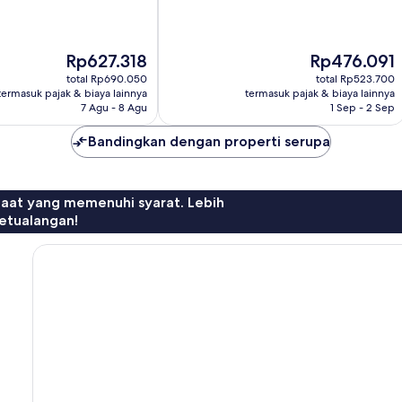
10,
94
ulasan
Harga
Harga
Rp627.318
Rp476.091
sekarang
sekarang
total Rp690.050
total Rp523.700
Rp627.318
Rp476.091
termasuk pajak & biaya lainnya
termasuk pajak & biaya lainnya
7 Agu - 8 Agu
1 Sep - 2 Sep
Bandingkan dengan properti serupa
faat yang memenuhi syarat. Lebih
etualangan!