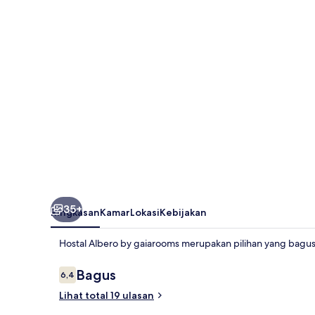
gaiarooms
35+
Ringkasan
Kamar
Lokasi
Kebijakan
Hostal Albero by gaiarooms merupakan pilihan yang bagu
Ulasan
Bagus
6,4
6,4 dari 10
Lihat total 19 ulasan