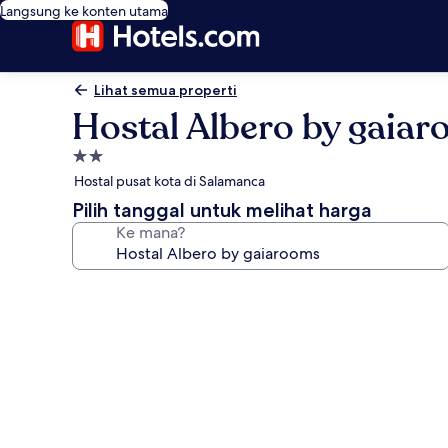
Langsung ke konten utama
Lihat semua properti
Hostal Albero by gaia
Properti
bintang
Hostal pusat kota di Salamanca
2.0
Pilih tanggal untuk melihat harga
Ke mana?
Galeri
foto
untuk
Hostal
Albero
by