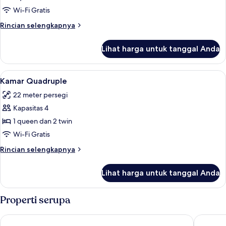
Triple
Wi-Fi Gratis
Rincian
Rincian selengkapnya
lebih
lanjut
Lihat harga untuk tanggal Anda
untuk
Kamar
Triple
Lihat
Kamar Quadruple | Selimut bulu angsa, 
5
Kamar Quadruple
semua
22 meter persegi
foto
Kapasitas 4
untuk
Kamar
1 queen dan 2 twin
Quadruple
Wi-Fi Gratis
Rincian
Rincian selengkapnya
lebih
lanjut
Lihat harga untuk tanggal Anda
untuk
Kamar
Quadruple
Properti serupa
La Casa di Aurora
Orto Par