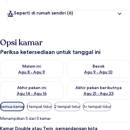
Seperti di rumah sendiri
(6)
Opsi kamar
Periksa ketersediaan untuk tanggal ini
Periksa ketersediaan untuk malam ini Agu 8 - Agu 9
Periksa ketersediaan untuk be
Malam ini
Besok
Agu 8 - Agu 9
Agu 9 - Agu 10
Periksa ketersediaan untuk akhir pekan ini Agu 14 - Agu 16
Periksa ketersediaan untuk ak
Akhir pekan ini
Akhir pekan berikutnya
Agu 14 - Agu 16
Agu 21 - Agu 23
Filter
Semua kamar
1 tempat tidur
2 tempat tidur
3+ tempat tidur
tersedia
untuk
Menampilkan 5 dari 5 kamar
kamar
Lihat
Selimut bulu angsa, Wi-Fi gratis, dan s
5
Kamar Double atau Twin, pemandangan kota