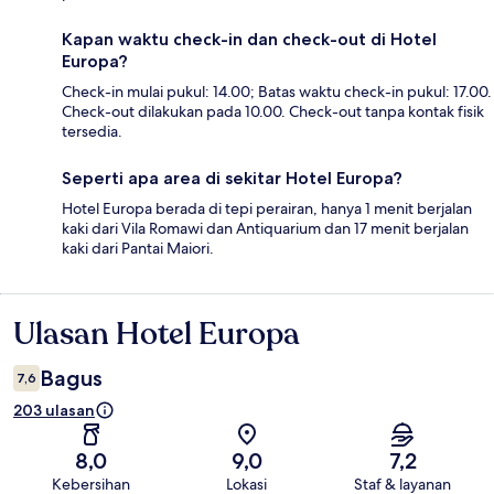
Kapan waktu check-in dan check-out di Hotel
Europa?
Check-in mulai pukul: 14.00; Batas waktu check-in pukul: 17.00.
Check-out dilakukan pada 10.00. Check-out tanpa kontak fisik
tersedia.
Seperti apa area di sekitar Hotel Europa?
Hotel Europa berada di tepi perairan, hanya 1 menit berjalan
kaki dari Vila Romawi dan Antiquarium dan 17 menit berjalan
kaki dari Pantai Maiori.
Ulasan Hotel Europa
Ulasan
Bagus
7,6
203 ulasan
8,0
9,0
7,2
Kebersihan
Lokasi
Staf & layanan