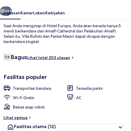
belumnya
Berikutnya
20+
Ringkasan
Kamar
Lokasi
Kebijakan
Saat Anda menginap di Hotel Europa, Anda akan berada hanya 5
menit berkendara dari Amalfi Cathedral dan Pelabuhan Amalfi.
Selain itu, Villa Rufolo dan Pantai Maiori dapat dicapai dengan
berkendara singkat.
Ulasan
Bagus
7,6
Lihat total 203 ulasan
7,6 dari 10
Kamar Double atau Twin, pemandanga
Fasilitas populer
Transportasi bandara
Tersedia parkir
Wi-Fi Gratis
AC
Bebas asap rokok
Lihat semua
Fasilitas utama
(12)