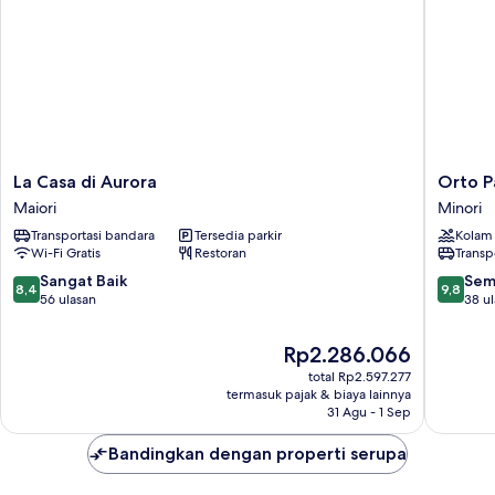
La
Orto
La Casa di Aurora
Orto P
Casa
Paradiso
Maiori
Minori
di
Minori
Transportasi bandara
Tersedia parkir
Kolam
Aurora
Wi-Fi Gratis
Restoran
Transp
Maiori
8.4
9.8
Sangat Baik
Sem
8,4
9,8
dari
dari
56 ulasan
38 u
10,
10,
Sangat
Sempur
Harga
Rp2.286.066
Baik,
38
sekarang
total Rp2.597.277
56
ulasan
Rp2.286.066
termasuk pajak & biaya lainnya
ulasan
31 Agu - 1 Sep
Bandingkan dengan properti serupa