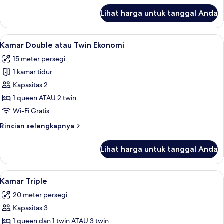
lanjut
Lihat harga untuk tanggal Anda
untuk
Kamar
Single
Lihat
Selimut bulu angsa, Wi-Fi gratis, dan s
4
Kamar Double atau Twin Ekonomi
semua
15 meter persegi
foto
1 kamar tidur
untuk
Kamar
Kapasitas 2
Double
1 queen ATAU 2 twin
atau
Wi-Fi Gratis
Twin
Rincian
Rincian selengkapnya
Ekonomi
lebih
lanjut
Lihat harga untuk tanggal Anda
untuk
Kamar
Double
Lihat
Kamar Triple | Selimut bulu angsa, Wi-F
4
atau
Kamar Triple
semua
Twin
20 meter persegi
Ekonomi
foto
Kapasitas 3
untuk
Kamar
1 queen dan 1 twin ATAU 3 twin