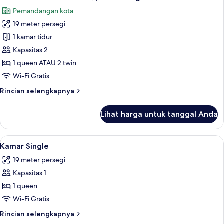
semua
Pemandangan kota
foto
19 meter persegi
untuk
Kamar
1 kamar tidur
Double
Kapasitas 2
atau
1 queen ATAU 2 twin
Twin,
Wi-Fi Gratis
pemandangan
Rincian
Rincian selengkapnya
kota
lebih
lanjut
Lihat harga untuk tanggal Anda
untuk
Kamar
Double
Lihat
Selimut bulu angsa, Wi-Fi gratis, dan s
4
atau
Kamar Single
semua
Twin,
19 meter persegi
pemandangan
foto
kota
Kapasitas 1
untuk
Kamar
1 queen
Single
Wi-Fi Gratis
Rincian
Rincian selengkapnya
lebih