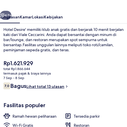
belumnya
Berikutnya
47+
Ringkasan
Kamar
Lokasi
Kebijakan
Hotel Desire' memiliki klub anak gratis dan berjarak 10 menit berjalan
kaki dari Viale Ceccarini. Anda dapat bersantai dengan minum di
bar/lounge, dan restoran merupakan spot sempurna untuk
bersantap.Fasilitas unggulan lainnya meliputi toko roti/camilan,
peminjaman sepeda gratis, dan teras.
Harga
Rp1.621.929
saat
total Rp1.866.644
ini
termasuk pajak & biaya lainnya
Eksterior
Rp1.621.929
7 Sep - 8 Sep
Ulasan
Bagus
7,0
Lihat total 13 ulasan
7,0 dari 10
Fasilitas populer
Ramah hewan peliharaan
Tersedia parkir
Wi-Fi Gratis
Restoran