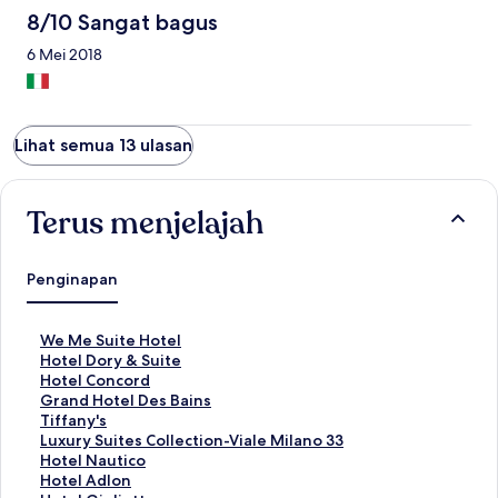
8/10 Sangat bagus
6 Mei 2018
Lihat semua 13 ulasan
Terus menjelajah
Penginapan
T
We Me Suite Hotel
a
T
Hotel Dory & Suite
u
a
T
Hotel Concord
t
u
a
T
Grand Hotel Des Bains
a
t
u
a
T
Tiffany's
n
a
t
u
a
T
Luxury Suites Collection-Viale Milano 33
S
n
a
t
u
a
T
Hotel Nautico
t
S
n
a
t
u
a
T
Hotel Adlon