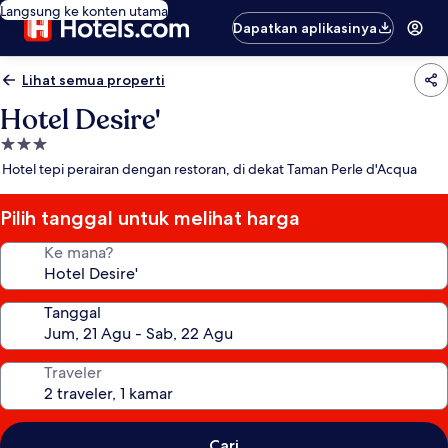
Langsung ke konten utama
Dapatkan aplikasinya
Lihat semua properti
Hotel Desire'
Properti
bintang
Hotel tepi perairan dengan restoran, di dekat Taman Perle d'Acqua
3.0
Pilih tanggal untuk melihat harga
Ke mana?
Tanggal
Traveler
Cari