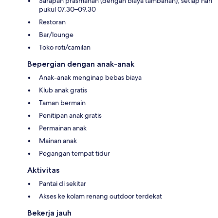
Sarapan prasmanan (dengan biaya tambahan), setiap hari
pukul 07.30–09.30
Restoran
Bar/lounge
Toko roti/camilan
Bepergian dengan anak-anak
Anak-anak menginap bebas biaya
Klub anak gratis
Taman bermain
Penitipan anak gratis
Permainan anak
Mainan anak
Pegangan tempat tidur
Aktivitas
Pantai di sekitar
Akses ke kolam renang outdoor terdekat
Bekerja jauh