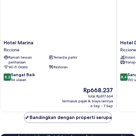
Hotel
Hotel
Hotel Marina
Hotel D
Marina
De
Riccione
Riccione
Riccione
la
Ramah hewan
Tersedia parkir
Kolam
Ville
peliharaan
Transp
Riccione
Wi-Fi Gratis
Restoran
8.2
8.4
Sangat Baik
San
8,2
8,4
dari
dari
56 ulasan
150 u
10,
10,
Harga
Rp668.237
Sangat
Sangat
sekarang
Baik,
Baik,
total Rp817.664
Rp668.237
termasuk pajak & biaya lainnya
56
150
6 Sep - 7 Sep
ulasan
ulasan
Bandingkan dengan properti serupa