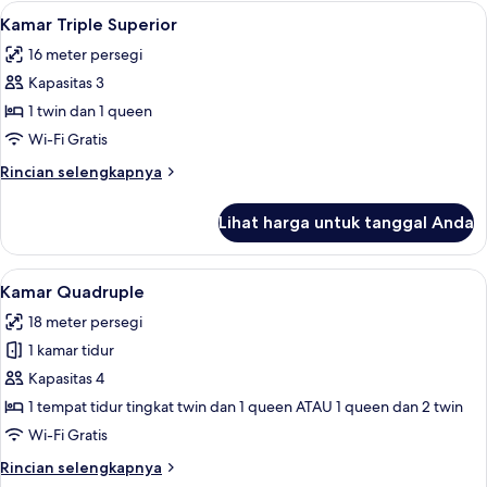
Triple
Lihat
Brankas, meja kerja, ruang kerja rama
5
Comfort
Kamar Triple Superior
semua
16 meter persegi
foto
Kapasitas 3
untuk
Kamar
1 twin dan 1 queen
Triple
Wi-Fi Gratis
Superior
Rincian
Rincian selengkapnya
lebih
lanjut
Lihat harga untuk tanggal Anda
untuk
Kamar
Triple
Lihat
Kamar Quadruple | Brankas, meja kerja
4
Superior
Kamar Quadruple
semua
18 meter persegi
foto
1 kamar tidur
untuk
Kamar
Kapasitas 4
Quadruple
1 tempat tidur tingkat twin dan 1 queen ATAU 1 queen dan 2 twin
Wi-Fi Gratis
Rincian
Rincian selengkapnya
lebih