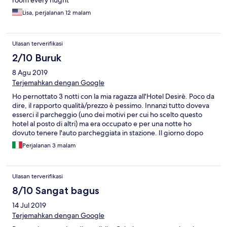
room every nught
Lisa, perjalanan 12 malam
Ulasan terverifikasi
2/10 Buruk
8 Agu 2019
Terjemahkan dengan Google
Ho pernottato 3 notti con la mia ragazza all'Hotel Desirè. Poco da
dire, il rapporto qualità/prezzo è pessimo. Innanzi tutto doveva
esserci il parcheggio (uno dei motivi per cui ho scelto questo
hotel al posto di altri) ma era occupato e per una notte ho
dovuto tenere l'auto parcheggiata in stazione. Il giorno dopo
nessuno ci ha avvisato che fosse libero ma abbiamo dovuto
Perjalanan 3 malam
chiedere noi. Ma il principale motivo per cui do un voto pessimo
è il MAL FUNZIONAMENTO DEGLI SCARICHI DEL GABINETTO,
ore e ore senza poter tirare l'acqua! Incredibile come possano
Ulasan terverifikasi
dare una camera con un bagno in quelle condizioni. Quando ho
riferito in reception mi è stato detto che al quarto piano aveva
8/10 Sangat bagus
dei problemi, e grazie al piffero il mio portafogli non aveva
14 Jul 2019
problemi quando ho pagato però.
Terjemahkan dengan Google