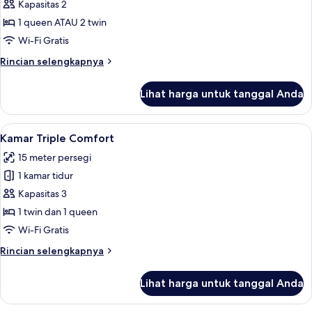
Kamar
Kapasitas 2
Double
1 queen ATAU 2 twin
atau
Wi-Fi Gratis
Twin
Rincian
Rincian selengkapnya
Superior
lebih
lanjut
Lihat harga untuk tanggal Anda
untuk
Kamar
Double
Lihat
Brankas, meja kerja, ruang kerja rama
6
atau
Kamar Triple Comfort
semua
Twin
15 meter persegi
Superior
foto
1 kamar tidur
untuk
Kamar
Kapasitas 3
Triple
1 twin dan 1 queen
Comfort
Wi-Fi Gratis
Rincian
Rincian selengkapnya
lebih
lanjut
Lihat harga untuk tanggal Anda
untuk
Kamar