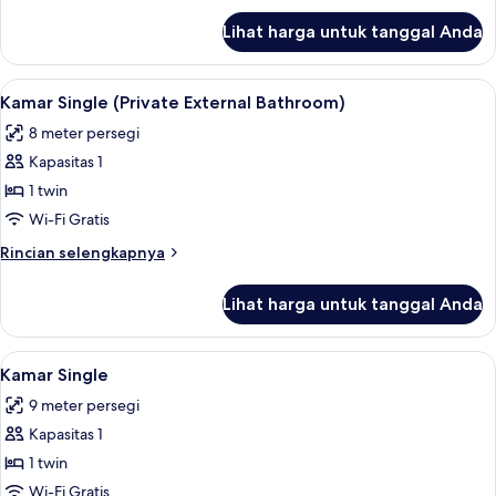
lanjut
Lihat harga untuk tanggal Anda
untuk
Kamar
Quadruple
Lihat
Brankas, meja kerja, ruang kerja rama
4
Kamar Single (Private External Bathroom)
semua
8 meter persegi
foto
Kapasitas 1
untuk
Kamar
1 twin
Single
Wi-Fi Gratis
(Private
Rincian
Rincian selengkapnya
External
lebih
Bathroom)
lanjut
Lihat harga untuk tanggal Anda
untuk
Kamar
Single
Lihat
Brankas, meja kerja, ruang kerja rama
4
(Private
Kamar Single
semua
External
9 meter persegi
Bathroom)
foto
Kapasitas 1
untuk
Kamar
1 twin
Single
Wi-Fi Gratis