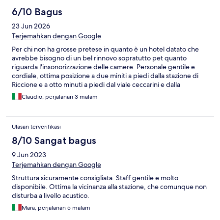
6/10 Bagus
23 Jun 2026
Terjemahkan dengan Google
Per chi non ha grosse pretese in quanto è un hotel datato che
avrebbe bisogno di un bel rinnovo sopratutto pet quanto
riguarda l'insonorizzazione delle camere. Personale gentile e
cordiale, ottima posizione a due miniti a piedi dalla stazione di
Riccione e a otto minuti a piedi dal viale ceccarini e dalla
spiaggia. Parcheggio disponibile in struttura a pagamento su
Claudio, perjalanan 3 malam
richiesta ma volendo ci sono i parcheggi anche nella zona
sopratutto quelli della stazione.
Ulasan terverifikasi
8/10 Sangat bagus
9 Jun 2023
Terjemahkan dengan Google
Struttura sicuramente consigliata. Staff gentile e molto
disponibile. Ottima la vicinanza alla stazione, che comunque non
disturba a livello acustico.
Mara, perjalanan 5 malam