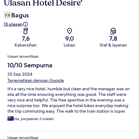
Ulasan Hotel Desire'
Ulasan
Bagus
7,0
13 ulasan
7,6
9,0
7,8
Kebersihan
Lokasi
Staf & layanan
Ulasan
Ulasan terverifikasi
10/10 Sempurna
25 Sep 2024
Terjemahkan dengan Google
It's a very nice hotel, humble but clean and the manager was on
site all the time ensuring everything was good. The staff were
very nice and helpful. The free aperitive in the evening was a
nice surprise too. We enjoyed the hotel bikes everyday making
the trip commuting easy. The walk to the train station is super
easy even with luggage. We'd come back if the opportunity
rita, perjalanan 3 malam
comes.
Ulasan terverifikasi