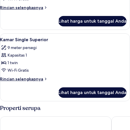
Rincian
Rincian selengkapnya
lebih
lanjut
Lihat harga untuk tanggal Anda
untuk
Kamar
Single
Lihat
Brankas, meja kerja, ruang kerja rama
5
Kamar Single Superior
semua
9 meter persegi
foto
Kapasitas 1
untuk
Kamar
1 twin
Single
Wi-Fi Gratis
Superior
Rincian
Rincian selengkapnya
lebih
lanjut
Lihat harga untuk tanggal Anda
untuk
Kamar
Single
Properti serupa
Superior
Hotel Marina
Hotel De 