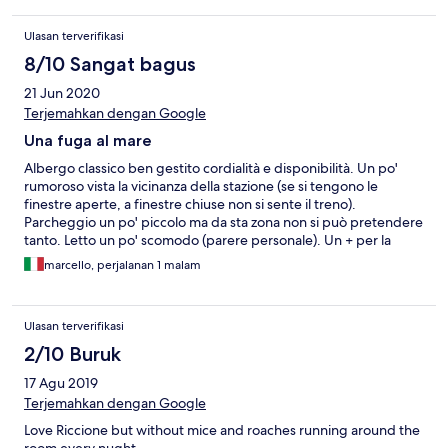
Ulasan terverifikasi
8/10 Sangat bagus
21 Jun 2020
Terjemahkan dengan Google
Una fuga al mare
Albergo classico ben gestito cordialità e disponibilità. Un po'
rumoroso vista la vicinanza della stazione (se si tengono le
finestre aperte, a finestre chiuse non si sente il treno).
Parcheggio un po' piccolo ma da sta zona non si può pretendere
tanto. Letto un po' scomodo (parere personale). Un + per la
colazione il ragazzino che ci ha servito è proprio preciso e
marcello, perjalanan 1 malam
sveglio. Il buffet normale ma il croissant bocciato troppo secco.
Ulasan terverifikasi
2/10 Buruk
17 Agu 2019
Terjemahkan dengan Google
Love Riccione but without mice and roaches running around the