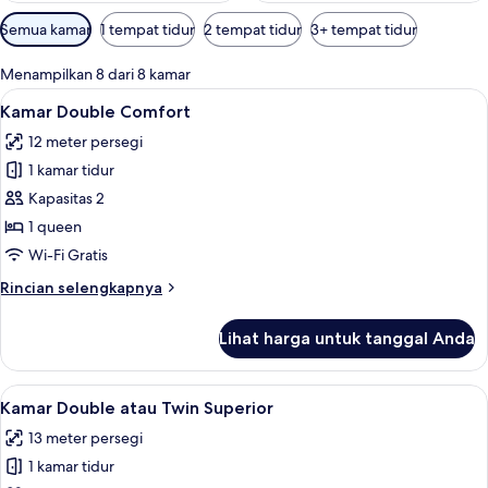
Filter
Semua kamar
1 tempat tidur
2 tempat tidur
3+ tempat tidur
tersedia
untuk
Menampilkan 8 dari 8 kamar
kamar
Lihat
Kamar Double Comfort | Brankas, meja 
5
Kamar Double Comfort
semua
12 meter persegi
foto
1 kamar tidur
untuk
Kamar
Kapasitas 2
Double
1 queen
Comfort
Wi-Fi Gratis
Rincian
Rincian selengkapnya
lebih
lanjut
Lihat harga untuk tanggal Anda
untuk
Kamar
Double
Lihat
Brankas, meja kerja, ruang kerja rama
6
Comfort
Kamar Double atau Twin Superior
semua
13 meter persegi
foto
1 kamar tidur
untuk