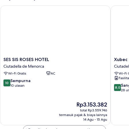
kamar
SES SIS ROSES HOTEL
Xubec - 
tidur
SES
Xubec
SES SIS ROSES HOTEL
Xubec 
SIS
-
Ciutadella de Menorca
Ciutade
ROSES
Alberg
Wi-Fi Gratis
AC
Wi-Fi 
HOTEL
Juvenil
Fasilit
Ciutadella
Ciutadel
10.0
Sempurna
10
de
de
8.0
San
dari
10 ulasan
8,0
Menorca
Menorc
dari
28 u
10,
10,
Sempurna,
Sangat
10
Harga
Rp3.153.382
Baik,
ulasan
sekarang
total Rp3.559.746
28
Rp3.153.382
termasuk pajak & biaya lainnya
ulasan
14 Agu - 15 Agu