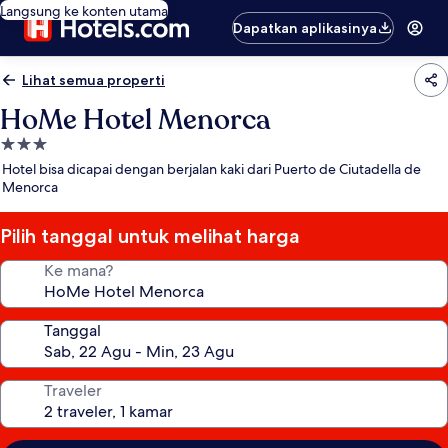
Langsung ke konten utama
Dapatkan aplikasinya
Lihat semua properti
HoMe Hotel Menorca
Properti
bintang
Hotel bisa dicapai dengan berjalan kaki dari Puerto de Ciutadella de
3.0
Menorca
Pilih tanggal untuk melihat harga
Ke mana?
Tanggal
Traveler