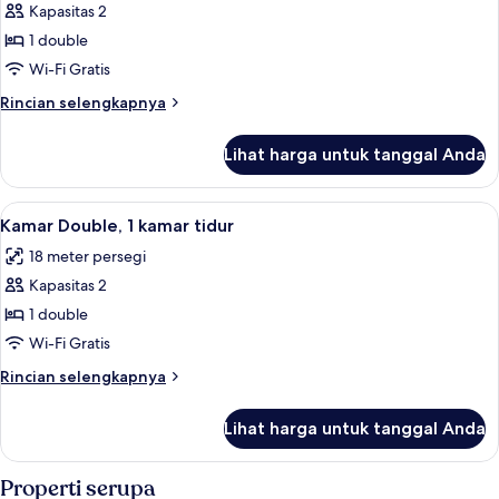
Kapasitas 2
foto
1 double
untuk
Double
Wi-Fi Gratis
Room,
Rincian
Rincian selengkapnya
1
lebih
lanjut
Bedroom
Lihat harga untuk tanggal Anda
untuk
Double
Room,
Lihat
Kamar Double, 1 kamar tidur | Kedap su
30
1
Kamar Double, 1 kamar tidur
semua
Bedroom
18 meter persegi
foto
Kapasitas 2
untuk
Kamar
1 double
Double,
Wi-Fi Gratis
1
Rincian
Rincian selengkapnya
kamar
lebih
tidur
lanjut
Lihat harga untuk tanggal Anda
untuk
Kamar
Double,
Properti serupa
1