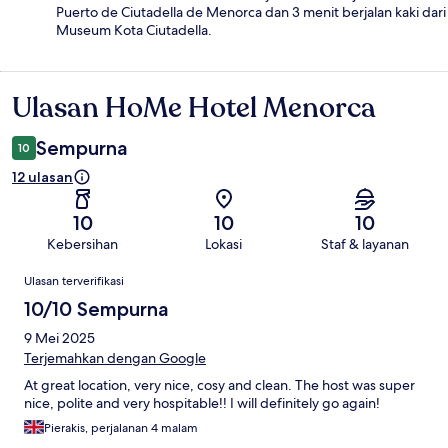
Puerto de Ciutadella de Menorca dan 3 menit berjalan kaki dari
Museum Kota Ciutadella.
Ulasan HoMe Hotel Menorca
Ulasan
Sempurna
10
12 ulasan
10
10
10
Kebersihan
Lokasi
Staf & layanan
Ulasan
Ulasan terverifikasi
10/10 Sempurna
9 Mei 2025
Terjemahkan dengan Google
At great location, very nice, cosy and clean. The host was super
nice, polite and very hospitable!! I will definitely go again!
Pierakis, perjalanan 4 malam