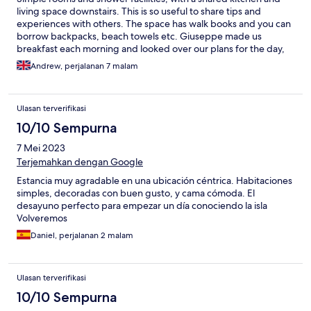
living space downstairs. This is so useful to share tips and
experiences with others. The space has walk books and you can
borrow backpacks, beach towels etc. Giuseppe made us
breakfast each morning and looked over our plans for the day,
giving us ideas and information. He could not have been kinder
Andrew, perjalanan 7 malam
or more helpful. Important fact! You can't drive into old
Ciutadella! Parking in the Port Antic and getting used to a ten
minute walk with 60 steps was the best option.
Ulasan terverifikasi
10/10 Sempurna
7 Mei 2023
Terjemahkan dengan Google
Estancia muy agradable en una ubicación céntrica. Habitaciones
simples, decoradas con buen gusto, y cama cómoda. El
desayuno perfecto para empezar un día conociendo la isla
Volveremos
Daniel, perjalanan 2 malam
Ulasan terverifikasi
10/10 Sempurna