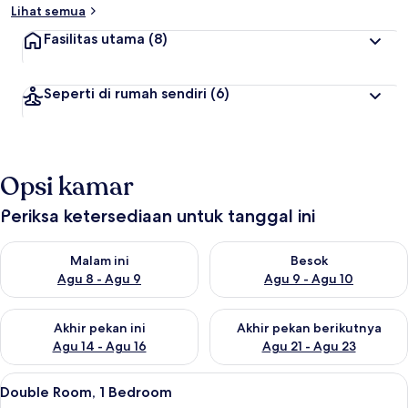
Lihat semua
Fasilitas utama
(8)
Seperti di rumah sendiri
(6)
Opsi kamar
Periksa ketersediaan untuk tanggal ini
Periksa ketersediaan untuk malam ini Agu 8 - Agu 9
Periksa ketersediaan untuk be
Malam ini
Besok
Agu 8 - Agu 9
Agu 9 - Agu 10
Periksa ketersediaan untuk akhir pekan ini Agu 14 - Agu 16
Periksa ketersediaan untuk ak
Akhir pekan ini
Akhir pekan berikutnya
Agu 14 - Agu 16
Agu 21 - Agu 23
Lihat
Kedap suara, Wi-Fi gratis, dan seprai l
13
Double Room, 1 Bedroom
semua