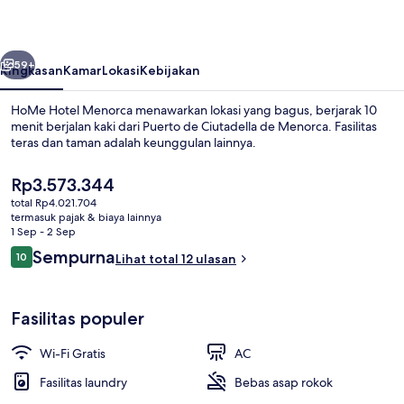
belumnya
Berikutnya
59+
Ringkasan
Kamar
Lokasi
Kebijakan
HoMe Hotel Menorca menawarkan lokasi yang bagus, berjarak 10
menit berjalan kaki dari Puerto de Ciutadella de Menorca. Fasilitas
teras dan taman adalah keunggulan lainnya.
Harga
Rp3.573.344
saat
total Rp4.021.704
ini
termasuk pajak & biaya lainnya
Rp3.573.344
1 Sep - 2 Sep
Ulasan
Sempurna
10
Lihat total 12 ulasan
Area keluarga
10 dari 10
Fasilitas populer
Wi-Fi Gratis
AC
Fasilitas laundry
Bebas asap rokok