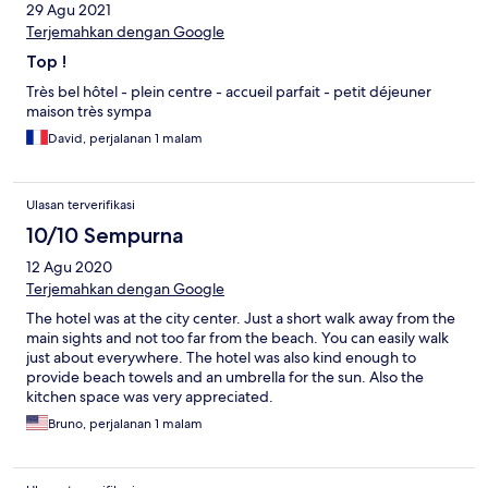
29 Agu 2021
Terjemahkan dengan Google
Top !
Très bel hôtel - plein centre - accueil parfait - petit déjeuner
maison très sympa
David, perjalanan 1 malam
Ulasan terverifikasi
10/10 Sempurna
12 Agu 2020
Terjemahkan dengan Google
The hotel was at the city center. Just a short walk away from the
main sights and not too far from the beach. You can easily walk
just about everywhere. The hotel was also kind enough to
provide beach towels and an umbrella for the sun. Also the
kitchen space was very appreciated.
Bruno, perjalanan 1 malam