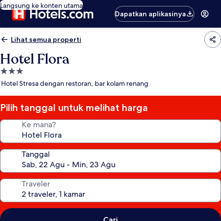
Langsung ke konten utama
Dapatkan aplikasinya
Lihat semua properti
Hotel Flora
Properti
bintang
Hotel Stresa dengan restoran, bar kolam renang
3.0
Pilih tanggal untuk melihat harga
Ke mana?
Tanggal
Traveler
Cari