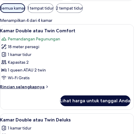
Filter
Semua kamar
1 tempat tidur
2 tempat tidur
tersedia
untuk
Menampilkan 4 dari 4 kamar
kamar
Lihat
Kamar Double atau Twin Comfort | 1 ka
5
Kamar Double atau Twin Comfort
semua
Pemandangan Pegunungan
foto
18 meter persegi
untuk
Kamar
1 kamar tidur
Double
Kapasitas 2
atau
1 queen ATAU 2 twin
Twin
Wi-Fi Gratis
Comfort
Rincian
Rincian selengkapnya
lebih
lanjut
Lihat harga untuk tanggal Anda
untuk
Kamar
Double
Lihat
Kamar Double atau Twin Deluks | 1 kama
7
atau
Kamar Double atau Twin Deluks
semua
Twin
1 kamar tidur
Comfort
foto