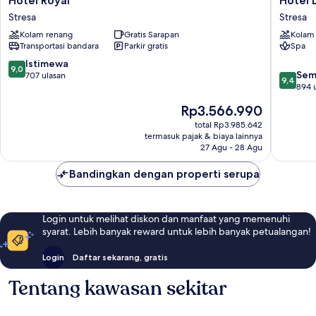
Hotel Royal
Hotel 
Royal
La
Stresa
Stresa
Stresa
Palma
Kolam renang
Gratis Sarapan
Kolam
Stresa
Transportasi bandara
Parkir gratis
Spa
9.0
Istimewa
9,0
9.4
Sem
dari
707 ulasan
9,4
dari
894 
10,
10,
Istimewa,
Harga
Rp3.566.990
Sempur
707
sekarang
894
total Rp3.985.642
ulasan
Rp3.566.990
termasuk pajak & biaya lainnya
ulasan
27 Agu - 28 Agu
Bandingkan dengan properti serupa
Login untuk melihat diskon dan manfaat yang memenuhi
syarat. Lebih banyak reward untuk lebih banyak petualangan!
Login
Daftar sekarang, gratis
Tentang kawasan sekitar