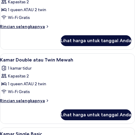
Kapasitas 2
untuk
Kamar
1 queen ATAU 2 twin
Double
Wi-Fi Gratis
atau
Rincian
Rincian selengkapnya
Twin
lebih
Deluks
lanjut
Lihat harga untuk tanggal Anda
untuk
Kamar
Double
Lihat
Kamar Double atau Twin Mewah | 1 kama
5
atau
Kamar Double atau Twin Mewah
semua
Twin
1 kamar tidur
Deluks
foto
Kapasitas 2
untuk
Kamar
1 queen ATAU 2 twin
Double
Wi-Fi Gratis
atau
Rincian
Rincian selengkapnya
Twin
lebih
Mewah
lanjut
Lihat harga untuk tanggal Anda
untuk
Kamar
Double
Lihat
Kamar Single Basic | 1 kamar tidur, min
5
atau
Kamar Single Basic