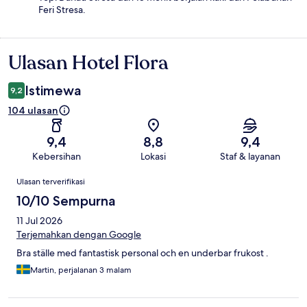
Feri Stresa.
Ulasan Hotel Flora
Ulasan
Istimewa
9,2
104 ulasan
9,4
8,8
9,4
Kebersihan
Lokasi
Staf & layanan
Ulasan
Ulasan terverifikasi
10/10 Sempurna
11 Jul 2026
Terjemahkan dengan Google
Bra ställe med fantastisk personal och en underbar frukost .
Martin, perjalanan 3 malam