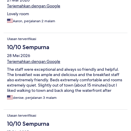
21 Mar 2026
Terjemahkan dengan Google
Lovely room
Aaron, perjalanan 2 malam
Ulasan terverifikasi
10/10 Sempurna
28 Mei 2026
Terjemahkan dengan Google
The staff were exceptional and always so friendly and helpful.
The breakfast was ample and delicious and the breakfast staff
also extremely friendly. Beds extremely comfortable and rooms
extremely quiet. Slightly out of town (about 15 minutes) but I
liked walking to town and back along the waterfront after
dinner. Going to the islands was extremely close - just down the
denise, perjalanan 3 malam
hill. Great stay!!
Ulasan terverifikasi
10/10 Sempurna