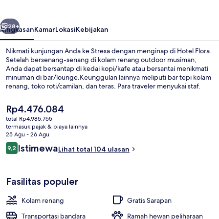
belumnya
Berikutnya
28+
Ringkasan
Kamar
Lokasi
Kebijakan
Nikmati kunjungan Anda ke Stresa dengan menginap di Hotel Flora.
Setelah bersenang-senang di kolam renang outdoor musiman,
Anda dapat bersantap di kedai kopi/kafe atau bersantai menikmati
minuman di bar/lounge.Keunggulan lainnya meliputi bar tepi kolam
renang, toko roti/camilan, dan teras. Para traveler menyukai staf.
Harga
Rp4.476.084
saat
total Rp4.985.755
ini
termasuk pajak & biaya lainnya
Bagian depan properti - sore/malam
Rp4.476.084
25 Agu - 26 Agu
Ulasan
Istimewa
9,2
Lihat total 104 ulasan
9,2 dari 10
Fasilitas populer
Kolam renang
Gratis Sarapan
Transportasi bandara
Ramah hewan peliharaan