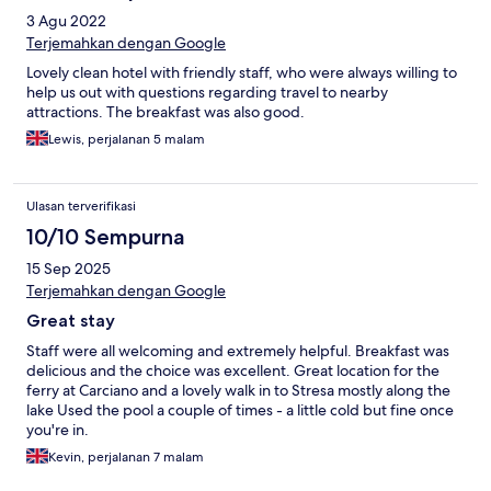
3 Agu 2022
Terjemahkan dengan Google
Lovely clean hotel with friendly staff, who were always willing to
help us out with questions regarding travel to nearby
attractions. The breakfast was also good.
Lewis, perjalanan 5 malam
Ulasan terverifikasi
10/10 Sempurna
15 Sep 2025
Terjemahkan dengan Google
Great stay
Staff were all welcoming and extremely helpful. Breakfast was
delicious and the choice was excellent. Great location for the
ferry at Carciano and a lovely walk in to Stresa mostly along the
lake Used the pool a couple of times - a little cold but fine once
you're in.
Kevin, perjalanan 7 malam