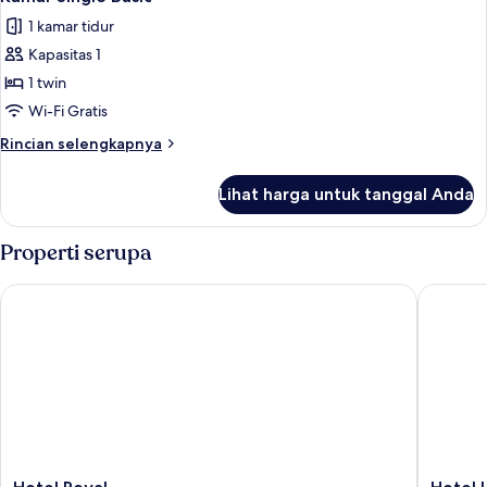
semua
Twin
1 kamar tidur
Mewah
foto
Kapasitas 1
untuk
Kamar
1 twin
Single
Wi-Fi Gratis
Basic
Rincian
Rincian selengkapnya
lebih
lanjut
Lihat harga untuk tanggal Anda
untuk
Kamar
Single
Properti serupa
Basic
Hotel Royal
Hotel La
Hotel
Hotel