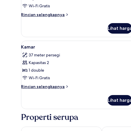
Wi-Fi Gratis
Rincian
Rincian selengkapnya
lebih
lanjut
Lihat harg
untuk
Kamar
Triple
Lihat
Seprai premium, selimut bulu 
7
Superior
Kamar
semua
37 meter persegi
foto
Kapasitas 2
untuk
Kamar
1 double
Wi-Fi Gratis
Rincian
Rincian selengkapnya
lebih
lanjut
Lihat harg
untuk
Kamar
Properti serupa
Esplendor by Wyndham Buenos Aires Tango
Efe Hotel & 