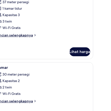
37 meter persegi
riple
1 kamar tidur
uperior,
Kapasitas 3
3 twin
empat
idur
Wi-Fi Gratis
win
ncian
ncian selengkapnya
bih
njut
tuk
Lihat harga
amar
iple
perior,
antalan ekstra lembut, dan minibar
ihat
Seprai premium, selimut bulu angsa, bantalan
6
amar
emua
empat
30 meter persegi
dur
oto
in
Kapasitas 2
ntuk
amar
2 twin
Wi-Fi Gratis
ncian
ncian selengkapnya
bih
njut