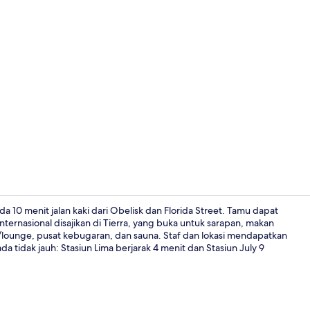
Video kreat
da 10 menit jalan kaki dari Obelisk dan Florida Street. Tamu dapat
ternasional disajikan di Tierra, yang buka untuk sarapan, makan
/lounge, pusat kebugaran, dan sauna. Staf dan lokasi mendapatkan
Bathtub spa
da tidak jauh: Stasiun Lima berjarak 4 menit dan Stasiun July 9