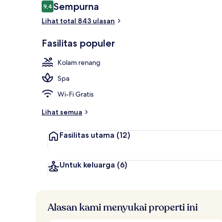
Ulasan
Sempurna
9,4
9,4 dari 10
Pemandangan
Lihat total 843 ulasan
Fasilitas populer
Kolam renang
Spa
Wi-Fi Gratis
Lihat semua
Fasilitas utama
(12)
Untuk keluarga
(6)
Alasan kami menyukai properti ini