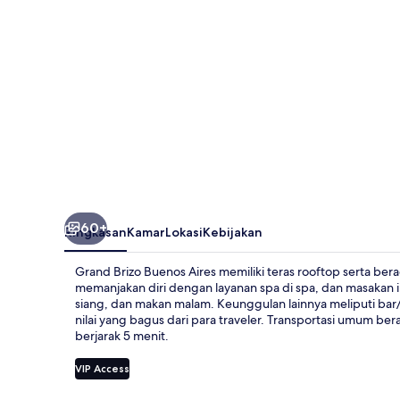
60+
Ringkasan
Kamar
Lokasi
Kebijakan
Grand Brizo Buenos Aires memiliki teras rooftop serta bera
memanjakan diri dengan layanan spa di spa, dan masakan in
siang, dan makan malam. Keunggulan lainnya meliputi bar
nilai yang bagus dari para traveler. Transportasi umum bera
berjarak 5 menit.
VIP Access