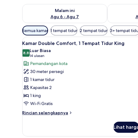
Periksa ketersediaan untuk malam ini Agu 6 - Agu 7
Periksa keter
Malam ini
Agu 6 - Agu 7
A
Filter
Semua kamar
1 tempat tidur
2 tempat tidur
3+ tempat tid
tersedia
Lihat
Kamar Double Comfort, 1 Tempa
untuk
6
Kamar Double Comfort, 1 Tempat Tidur King
semua
kamar
Luar Biasa
foto
8,8
8,8 dari 10
(14
14 ulasan
untuk
ulasan)
Pemandangan kota
Kamar
30 meter persegi
Double
1 kamar tidur
Comfort,
Kapasitas 2
1
1 king
Tempat
Tidur
Wi-Fi Gratis
King
Rincian
Rincian selengkapnya
lebih
lanjut
Lihat harg
untuk
Kamar