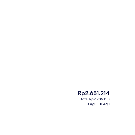
Hot tub
or
Harga
Rp2.651.214
saat
total Rp2.705.013
ini
10 Agu - 11 Agu
 indoor
Tangga
Rp2.651.214