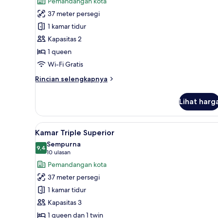
Pemandangan kota
Double
37 meter persegi
Superior,
1 kamar tidur
1
Kapasitas 2
Tempat
1 queen
Tidur
Wi-Fi Gratis
Queen,
akses
Rincian
Rincian selengkapnya
difabel
lebih
lanjut
Lihat harg
untuk
Kamar
Double
Lihat
Seprai premium, selimut bulu 
6
Superior,
Kamar Triple Superior
semua
1
Sempurna
Tempat
foto
9,4
9,4 dari 10
(10
10 ulasan
Tidur
untuk
ulasan)
Pemandangan kota
Queen,
Kamar
akses
37 meter persegi
Triple
difabel
1 kamar tidur
Superior
Kapasitas 3
1 queen dan 1 twin