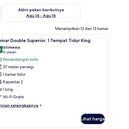
n ini Agu 7 - Agu 9
Periksa ketersediaan untuk akhir pekan berikutnya Agu 14 - A
Akhir pekan berikutnya
Agu 14 - Agu 16
Menampilkan 13 dari 13 kamar
 dan minibar
antalan ekstra lembut, dan minibar
ihat
Seprai premium, selimut bulu angsa, bantalan
7
mar Double Superior, 1 Tempat Tidur King
emua
Istimewa
oto
0
9,0 dari 10
(13
13 ulasan
ntuk
ulasan)
Pemandangan kota
amar
37 meter persegi
ouble
1 kamar tidur
uperior,
Kapasitas 2
1 king
empat
idur
Wi-Fi Gratis
ing
ncian
ncian selengkapnya
bih
njut
Lihat harga
tuk
amar