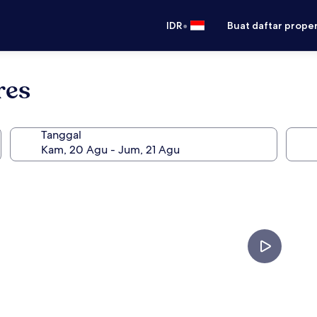
•
IDR
Buat daftar prope
res
Tanggal