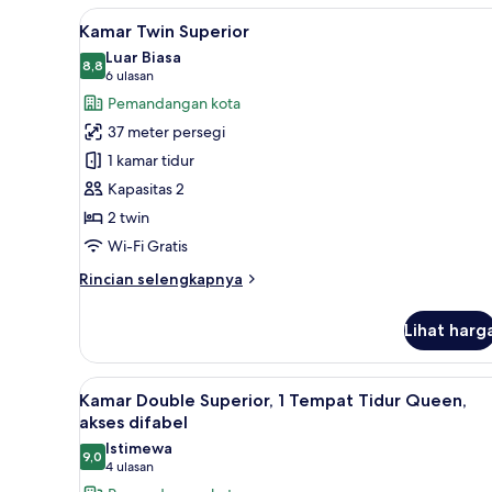
Double
Lihat
Seprai premium, selimut bulu 
6
Comfort,
Kamar Twin Superior
semua
1
Luar Biasa
Tempat
foto
8,8
8,8 dari 10
(6
6 ulasan
Tidur
untuk
ulasan)
Pemandangan kota
King
Kamar
37 meter persegi
Twin
1 kamar tidur
Superior
Kapasitas 2
2 twin
Wi-Fi Gratis
Rincian
Rincian selengkapnya
lebih
lanjut
Lihat harg
untuk
Kamar
Twin
Lihat
Seprai premium, selimut bulu 
7
Superior
Kamar Double Superior, 1 Tempat Tidur Queen,
semua
akses difabel
foto
Istimewa
9,0
untuk
9,0 dari 10
(4
4 ulasan
Kamar
ulasan)