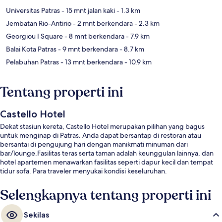
Universitas Patras
- 15 mnt jalan kaki
- 1.3 km
Jembatan Rio-Antirio
- 2 mnt berkendara
- 2.3 km
Georgiou I Square
- 8 mnt berkendara
- 7.9 km
Balai Kota Patras
- 9 mnt berkendara
- 8.7 km
Pelabuhan Patras
- 13 mnt berkendara
- 10.9 km
Tentang properti ini
Castello Hotel
Dekat stasiun kereta, Castello Hotel merupakan pilihan yang bagus
untuk menginap di Patras. Anda dapat bersantap di restoran atau
bersantai di pengujung hari dengan manikmati minuman dari
bar/lounge.Fasilitas teras serta taman adalah keunggulan lainnya, dan
hotel apartemen menawarkan fasilitas seperti dapur kecil dan tempat
tidur sofa. Para traveler menyukai kondisi keseluruhan.
Selengkapnya tentang properti ini
Sekilas