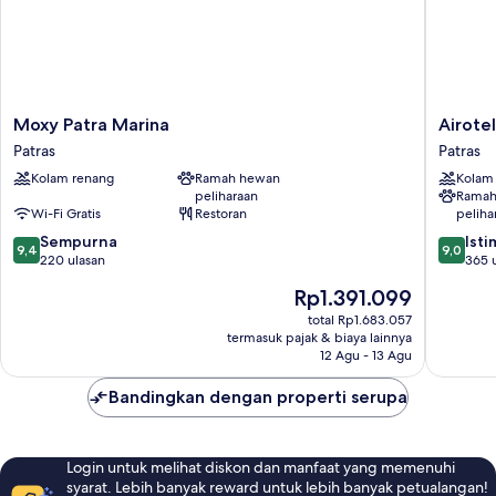
Moxy
Airotel
Moxy Patra Marina
Airote
Patra
Achaia
Patras
Patras
Marina
Beach
Kolam renang
Ramah hewan
Kolam
Patras
Patras
peliharaan
Ramah
Wi-Fi Gratis
Restoran
peliha
9.4
9.0
Sempurna
Ist
9,4
9,0
dari
dari
220 ulasan
365 
10,
10,
Harga
Rp1.391.099
Sempurna,
Istimew
sekarang
220
365
total Rp1.683.057
Rp1.391.099
termasuk pajak & biaya lainnya
ulasan
ulasan
12 Agu - 13 Agu
Bandingkan dengan properti serupa
Login untuk melihat diskon dan manfaat yang memenuhi
syarat. Lebih banyak reward untuk lebih banyak petualangan!