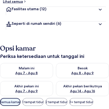
Lihat semua
Fasilitas utama
(12)
Seperti di rumah sendiri
(6)
Opsi kamar
Periksa ketersediaan untuk tanggal ini
Periksa ketersediaan untuk malam ini Agu 7 - Agu 8
Periksa ketersediaan untuk be
Malam ini
Besok
Agu 7 - Agu 8
Agu 8 - Agu 9
Periksa ketersediaan untuk akhir pekan ini Agu 7 - Agu 9
Periksa ketersediaan untuk ak
Akhir pekan ini
Akhir pekan berikutnya
Agu 7 - Agu 9
Agu 14 - Agu 16
Filter
Semua kamar
1 tempat tidur
2 tempat tidur
3+ tempat tidur
tersedia