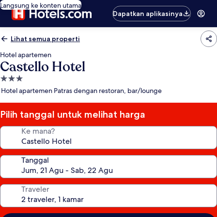
Langsung ke konten utama
Dapatkan aplikasinya
Lihat semua properti
Hotel apartemen
Castello Hotel
Properti
bintang
Hotel apartemen Patras dengan restoran, bar/lounge
3.0
Pilih tanggal untuk melihat harga
Ke mana?
Tanggal
Traveler