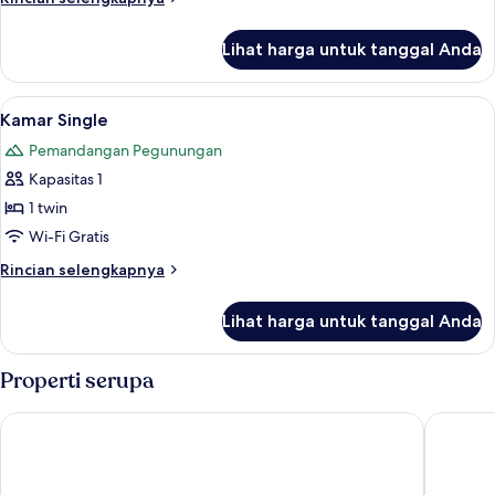
lebih
lanjut
Lihat harga untuk tanggal Anda
untuk
Kamar
Triple
Lihat
Seprai premium, minibar, meja kerja, d
13
Kamar Single
semua
Pemandangan Pegunungan
foto
Kapasitas 1
untuk
Kamar
1 twin
Single
Wi-Fi Gratis
Rincian
Rincian selengkapnya
lebih
lanjut
Lihat harga untuk tanggal Anda
untuk
Kamar
Single
Properti serupa
Moxy Patra Marina
Airotel 