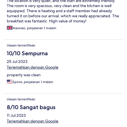
The location is very quiet, and the staff are extremely friendly.
The room is very spacious, very clean and the kitchen is well
equipped. There is heating and a staff member had already
turned it on before our arrival, which we really appreciated. The
breakfast was fantastic. High value of money!
Xiaoxiao, perjalanan 1 malam
Ulasan terverifikasi
10/10 Sempurna
25 Jul 2023
Terjemahkan dengan Google
property was clean
Spiros, perjalanan 1 malam
Ulasan terverifikasi
8/10 Sangat bagus
11 Jul 2023
Terjemahkan dengan Google