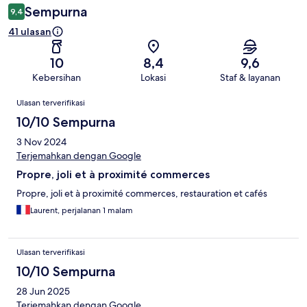
Sempurna
9,4
41 ulasan
10
8,4
9,6
Kebersihan
Lokasi
Staf & layanan
Ulasan
Ulasan terverifikasi
10/10 Sempurna
3 Nov 2024
Terjemahkan dengan Google
Propre, joli et à proximité commerces
Propre, joli et à proximité commerces, restauration et cafés
Laurent, perjalanan 1 malam
Ulasan terverifikasi
10/10 Sempurna
28 Jun 2025
Terjemahkan dengan Google