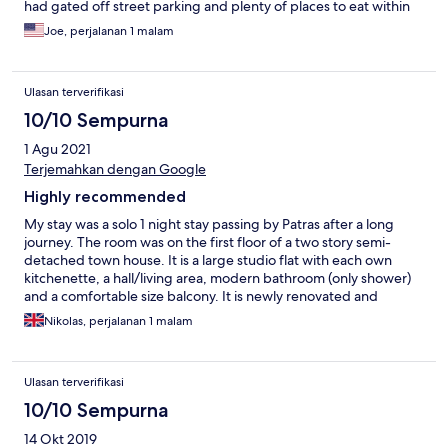
had gated off street parking and plenty of places to eat within
walking distance. It was a lot of room for little money
Joe, perjalanan 1 malam
Ulasan terverifikasi
10/10 Sempurna
1 Agu 2021
Terjemahkan dengan Google
Highly recommended
My stay was a solo 1 night stay passing by Patras after a long
journey. The room was on the first floor of a two story semi-
detached town house. It is a large studio flat with each own
kitchenette, a hall/living area, modern bathroom (only shower)
and a comfortable size balcony. It is newly renovated and
spotlessly clean with all the amenities you'd expect from a 5 star
Nikolas, perjalanan 1 malam
hotel. Parking is off street, however limited. The area has a large
supermarket next door and several taverns and restaurants in
close walking distance. The staff we very polite and attentive.
Ulasan terverifikasi
The development is gated suitable for families with children.
10/10 Sempurna
14 Okt 2019