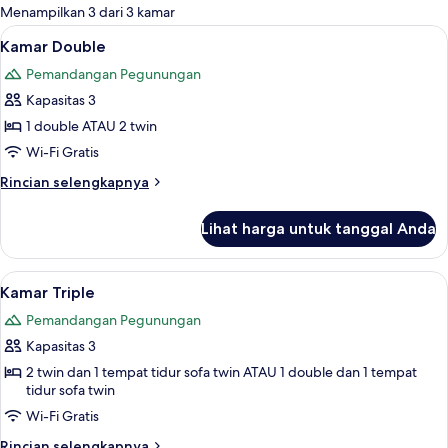
untuk
Menampilkan 3 dari 3 kamar
kamar
Lihat
Seprai premium, minibar, meja kerja, d
13
Kamar Double
semua
Pemandangan Pegunungan
foto
Kapasitas 3
untuk
Kamar
1 double ATAU 2 twin
Double
Wi-Fi Gratis
Rincian
Rincian selengkapnya
lebih
lanjut
Lihat harga untuk tanggal Anda
untuk
Kamar
Double
Lihat
Seprai premium, minibar, meja kerja, d
13
Kamar Triple
semua
Pemandangan Pegunungan
foto
Kapasitas 3
untuk
Kamar
2 twin dan 1 tempat tidur sofa twin ATAU 1 double dan 1 tempat
tidur sofa twin
Triple
Wi-Fi Gratis
Rincian
Rincian selengkapnya