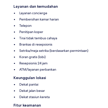
Layanan dan kemudahan
Layanan concierge
Pembersihan kamar harian
Telepon
Penitipan koper
Tirai tidak tembus cahaya
Brankas di resepsionis
Setrika/meja setrika (berdasarkan permintaan)
Koran gratis (lobi)
Resepsionis 24 jam
ATM/layanan perbankan
Keunggulan lokasi
Dekat pantai
Dekat jalan besar
Dekat stasiun kereta
Fitur keamanan