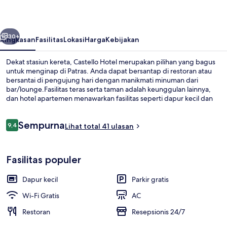
belumnya
Berikutnya
30+
Ringkasan
Fasilitas
Lokasi
Harga
Kebijakan
Dekat stasiun kereta, Castello Hotel merupakan pilihan yang bagus
untuk menginap di Patras. Anda dapat bersantap di restoran atau
bersantai di pengujung hari dengan manikmati minuman dari
bar/lounge.Fasilitas teras serta taman adalah keunggulan lainnya,
dan hotel apartemen menawarkan fasilitas seperti dapur kecil dan
tempat tidur sofa. Para traveler menyukai kondisi keseluruhan.
Ulasan
Sempurna
9,4
Lihat total 41 ulasan
9,4 dari 10
Resepsionis
Fasilitas populer
Dapur kecil
Parkir gratis
Wi-Fi Gratis
AC
Restoran
Resepsionis 24/7