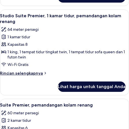
sudut
Studio
Suite
Lihat
Seprai premium, meja kerja, kedap suar
5
Premium,
Studio Suite Premier, 1 kamar tidur, pemandangan kolam
semua
2
renang
kamar
foto
64 meter persegi
tidur,
untuk
sudut
1 kamar tidur
Studio
Kapasitas 8
Suite
Premier,
1 king, 1 tempat tidur tingkat twin, 1 tempat tidur sofa queen dan 1
futon twin
1
Wi-Fi Gratis
kamar
tidur,
Rincian
Rincian selengkapnya
pemandangan
lebih
lanjut
kolam
Lihat harga untuk tanggal Anda
untuk
renang
Studio
Suite
Lihat
Seprai premium, meja kerja, kedap suar
5
Premier,
Suite Premier, pemandangan kolam renang
semua
1
60 meter persegi
kamar
foto
tidur,
2 kamar tidur
untuk
pemandangan
Suite
Kapasitas 6