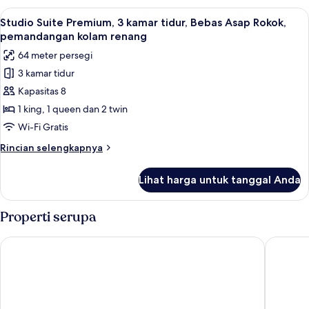
Rokok,
Suite
Lihat
Seprai premium, meja kerja, kedap suar
pemandangan
5
Premium,
Studio Suite Premium, 3 kamar tidur, Bebas Asap Rokok,
semua
2
kolam
pemandangan kolam renang
kamar
foto
renang
64 meter persegi
tidur,
untuk
Bebas
3 kamar tidur
Studio
Asap
Kapasitas 8
Suite
Rokok,
pemandangan
Premium,
1 king, 1 queen dan 2 twin
kolam
3
Wi-Fi Gratis
renang
kamar
Rincian
Rincian selengkapnya
tidur,
lebih
Bebas
lanjut
Lihat harga untuk tanggal Anda
untuk
Asap
Studio
Rokok,
Suite
Properti serupa
pemandangan
Premium,
3
kolam
The Robertson Kuala Lumpur
Komune 
kamar
renang
tidur,
Bebas
Asap
Rokok,
pemandangan