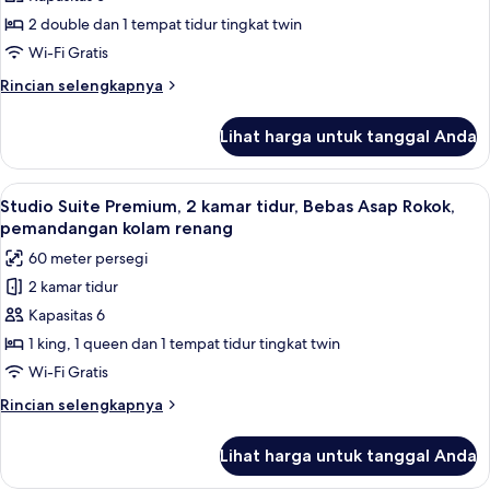
kolam
Premier,
renang
2 double dan 1 tempat tidur tingkat twin
pemandangan
Wi-Fi Gratis
kolam
Rincian
Rincian selengkapnya
renang
lebih
lanjut
Lihat harga untuk tanggal Anda
untuk
Suite
Premier,
Lihat
Seprai premium, meja kerja, kedap suar
5
pemandangan
Studio Suite Premium, 2 kamar tidur, Bebas Asap Rokok,
semua
kolam
pemandangan kolam renang
renang
foto
60 meter persegi
untuk
2 kamar tidur
Studio
Kapasitas 6
Suite
Premium,
1 king, 1 queen dan 1 tempat tidur tingkat twin
2
Wi-Fi Gratis
kamar
Rincian
Rincian selengkapnya
tidur,
lebih
Bebas
lanjut
Lihat harga untuk tanggal Anda
untuk
Asap
Studio