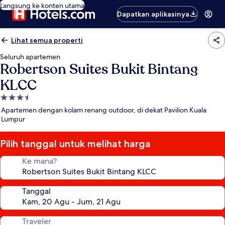
Langsung ke konten utama
Dapatkan aplikasinya
Lihat semua properti
Seluruh apartemen
Robertson Suites Bukit Bintang
KLCC
Properti
bintang
Apartemen dengan kolam renang outdoor, di dekat Pavilion Kuala
3.5
Lumpur
Pilih tanggal untuk melihat harga
Ke mana?
Tanggal
Traveler