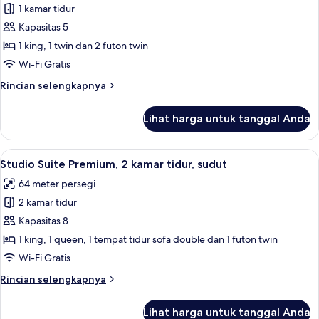
1 kamar tidur
untuk
Studio
Kapasitas 5
Suite
1 king, 1 twin dan 2 futon twin
Eksekutif,
Wi-Fi Gratis
1
Rincian
Rincian selengkapnya
kamar
lebih
tidur
lanjut
Lihat harga untuk tanggal Anda
untuk
Studio
Suite
Lihat
Studio Suite Premium, 2 kamar tidur, s
5
Eksekutif,
Studio Suite Premium, 2 kamar tidur, sudut
semua
1
64 meter persegi
kamar
foto
tidur
2 kamar tidur
untuk
Studio
Kapasitas 8
Suite
1 king, 1 queen, 1 tempat tidur sofa double dan 1 futon twin
Premium,
Wi-Fi Gratis
2
Rincian
Rincian selengkapnya
kamar
lebih
tidur,
lanjut
Lihat harga untuk tanggal Anda
untuk