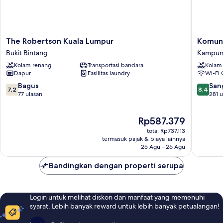
kolam
renang
The
Komune
The Robertson Kuala Lumpur
Komune
Robertson
Living
Bukit Bintang
Kampung
Kuala
Kampu
Kolam renang
Transportasi bandara
Kolam
Lumpur
Kerinchi
Dapur
Fasilitas laundry
Wi-Fi 
Bukit
Bintang
7.2
8.4
Bagus
San
7,2
8,4
dari
dari
77 ulasan
281 u
10,
10,
Bagus,
Sangat
Harga
Rp587.379
77
Baik,
sekarang
ulasan
281
total Rp737.113
Rp587.379
ulasan
termasuk pajak & biaya lainnya
25 Agu - 26 Agu
Bandingkan dengan properti serupa
Login untuk melihat diskon dan manfaat yang memenuhi
syarat. Lebih banyak reward untuk lebih banyak petualangan!