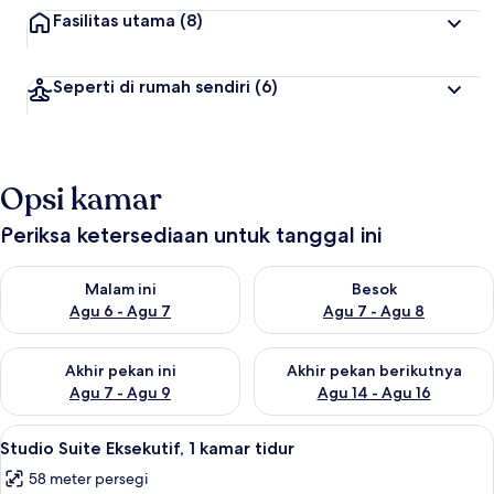
Fasilitas utama
(8)
Seperti di rumah sendiri
(6)
Opsi kamar
Periksa ketersediaan untuk tanggal ini
Periksa ketersediaan untuk malam ini Agu 6 - Agu 7
Periksa ketersediaan untuk be
Malam ini
Besok
Agu 6 - Agu 7
Agu 7 - Agu 8
Periksa ketersediaan untuk akhir pekan ini Agu 7 - Agu 9
Periksa ketersediaan untuk ak
Akhir pekan ini
Akhir pekan berikutnya
Agu 7 - Agu 9
Agu 14 - Agu 16
Lihat
Studio Suite Eksekutif, 1 kamar tidur |
5
Studio Suite Eksekutif, 1 kamar tidur
semua
58 meter persegi
foto