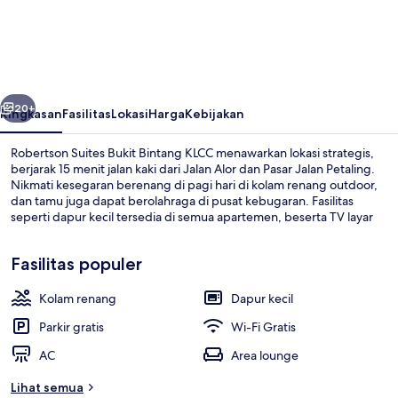
Suites
Bukit
Bintang
KLCC
belumnya
Berikutnya
20+
Ringkasan
Fasilitas
Lokasi
Harga
Kebijakan
Robertson Suites Bukit Bintang KLCC menawarkan lokasi strategis,
berjarak 15 menit jalan kaki dari Jalan Alor dan Pasar Jalan Petaling.
Nikmati kesegaran berenang di pagi hari di kolam renang outdoor,
dan tamu juga dapat berolahraga di pusat kebugaran. Fasilitas
seperti dapur kecil tersedia di semua apartemen, beserta TV layar
datar dan seprai premium. Transportasi umum berada tidak jauh:
Stasiun Bukit Bintang berjarak 13 menit dan Stasiun Imbi berjarak 14
Fasilitas populer
menit.
Kolam renang
Dapur kecil
Kolam renang outdoor
Parkir gratis
Wi-Fi Gratis
AC
Area lounge
Lihat semua