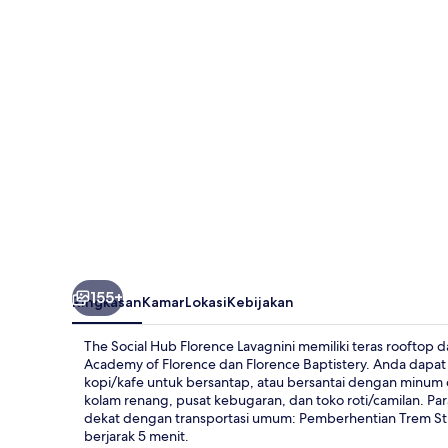
Florence
Lavagnini
155+
Ringkasan
Kamar
Lokasi
Kebijakan
The Social Hub Florence Lavagnini memiliki teras rooftop da
Academy of Florence dan Florence Baptistery. Anda dapat
kopi/kafe untuk bersantap, atau bersantai dengan minum di
kolam renang, pusat kebugaran, dan toko roti/camilan. Par
dekat dengan transportasi umum: Pemberhentian Trem Stro
berjarak 5 menit.