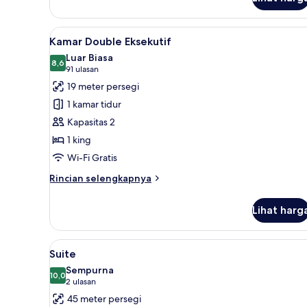
untuk
Kamar
Standar
Lihat
Kamar Double Eksekutif | Sepra
9
Kamar Double Eksekutif
semua
Luar Biasa
foto
8,6
8,6 dari 10
(91
91 ulasan
untuk
ulasan)
19 meter persegi
Kamar
1 kamar tidur
Double
Kapasitas 2
Eksekutif
1 king
Wi-Fi Gratis
Rincian
Rincian selengkapnya
lebih
lanjut
Lihat harg
untuk
Kamar
Double
Lihat
Suite | Seprai premium, meja k
11
Eksekutif
Suite
semua
Sempurna
foto
10,0
10,0 dari 10
(2
2 ulasan
untuk
ulasan)
45 meter persegi