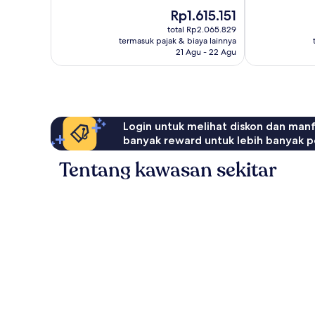
675
1.261
Harga
Rp1.615.151
ulasan
ulasan
sekarang
total Rp2.065.829
Rp1.615.151
termasuk pajak & biaya lainnya
21 Agu - 22 Agu
Login untuk melihat diskon dan man
banyak reward untuk lebih banyak p
Tentang kawasan sekitar