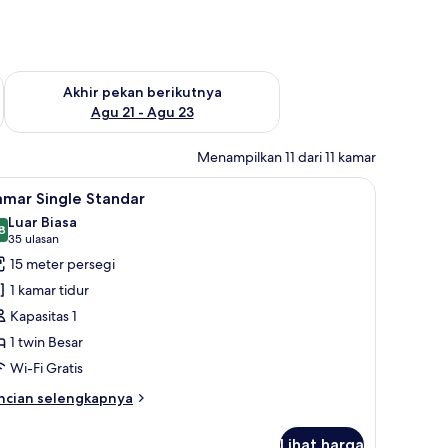
 ini Agu 14 - Agu 16
Periksa ketersediaan untuk akhir pekan berikutnya Agu 21 - A
Akhir pekan berikutnya
Agu 21 - Agu 23
Menampilkan 11 dari 11 kamar
, meja kerja, kedap suara, dan tempat tidur bayi
ihat
Kamar Single Standar | Seprai premium, meja 
11
amar Single Standar
emua
Luar Biasa
oto
8
8,8 dari 10
(35
35 ulasan
ntuk
ulasan)
15 meter persegi
amar
1 kamar tidur
ingle
Kapasitas 1
tandar
1 twin Besar
Wi-Fi Gratis
ncian
ncian selengkapnya
bih
njut
Lihat harga