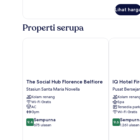
Suite
Lihat harg
Panorama
Properti serupa
The Social Hub Florence Belfiore
IQ Hotel Fire
The
IQ
The Social Hub Florence Belfiore
IQ Hotel Fi
Social
Hotel
Stasiun Santa Maria Novella
Pusat Berseja
Hub
Firenze
Kolam renang
Kolam renan
Florence
Pusat
Wi-Fi Gratis
Spa
Belfiore
Bersejarah
AC
Tersedia park
Stasiun
Florence
Gym
Wi-Fi Gratis
Santa
9.4
9.6
Sempurna
Sempurn
Maria
9,4
9,6
dari
dari
675 ulasan
1.261 ulasan
Novella
10,
10,
Sempurna,
Sempurna,