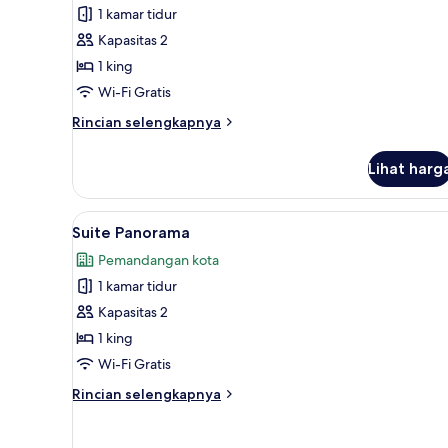
Suite
1 kamar tidur
Kapasitas 2
1 king
Wi-Fi Gratis
Rincian
Rincian selengkapnya
lebih
lanjut
Lihat harg
untuk
Suite
Lihat
Suite Panorama | Seprai premiu
8
Suite Panorama
semua
Pemandangan kota
foto
1 kamar tidur
untuk
Suite
Kapasitas 2
Panorama
1 king
Wi-Fi Gratis
Rincian
Rincian selengkapnya
lebih
lanjut
untuk