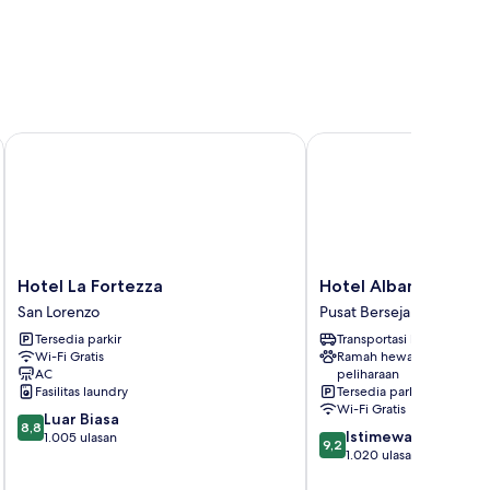
olino
Hotel La Fortezza
Hotel Albani Firenze
Hotel
Hotel
Hotel La Fortezza
Hotel Albani Firenze
La
Albani
San Lorenzo
Pusat Bersejarah Florenc
Fortezza
Firenze
Tersedia parkir
Transportasi bandara
San
Pusat
Wi-Fi Gratis
Ramah hewan
Lorenzo
Bersejarah
AC
peliharaan
Florence
Fasilitas laundry
Tersedia parkir
Wi-Fi Gratis
8.8
Luar Biasa
8,8
9.2
Istimewa
dari
1.005 ulasan
9,2
dari
1.020 ulasan
10,
10,
Luar