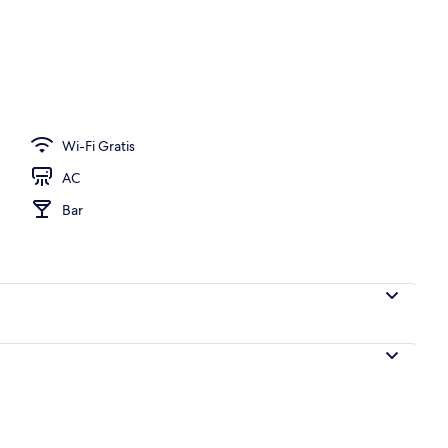
, bar tepi kolam renang
Wi-Fi Gratis
AC
Bar