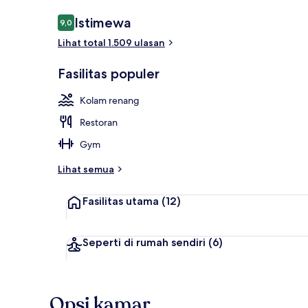
Ulasan
Istimewa
9,0
9,0 dari 10
Lihat total 1.509 ulasan
2 bar/lounge
Fasilitas populer
Kolam renang
Restoran
Gym
Lihat semua
Fasilitas utama
(12)
Seperti di rumah sendiri
(6)
Opsi kamar