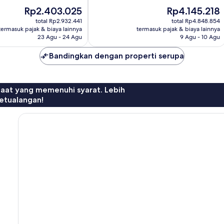
10,
Harga
Harga
Rp2.403.025
Rp4.145.218
Sempurna,
sekarang
sekarang
1.009
total Rp2.932.441
total Rp4.848.854
Rp2.403.025
Rp4.145.218
termasuk pajak & biaya lainnya
termasuk pajak & biaya lainnya
ulasan
23 Agu - 24 Agu
9 Agu - 10 Agu
Bandingkan dengan properti serupa
faat yang memenuhi syarat. Lebih
etualangan!