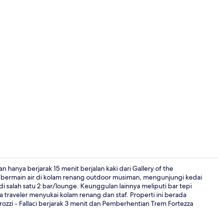
Teras roofto
n hanya berjarak 15 menit berjalan kaki dari Gallery of the
 bermain air di kolam renang outdoor musiman, mengunjungi kedai
 salah satu 2 bar/lounge. Keunggulan lainnya meliputi bar tepi
Restoran
a traveler menyukai kolam renang dan staf. Properti ini berada
zzi - Fallaci berjarak 3 menit dan Pemberhentian Trem Fortezza