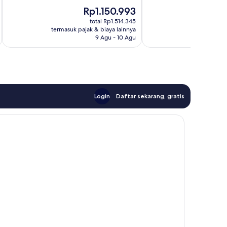
Istimewa,
Biasa,
Harga
H
Rp1.150.993
R
1.020
1.005
sekarang
s
ulasan
ulasan
total Rp1.514.345
Rp1.150.993
Rp
termasuk pajak & biaya lainnya
termasuk paj
9 Agu - 10 Agu
Login
Daftar sekarang, gratis