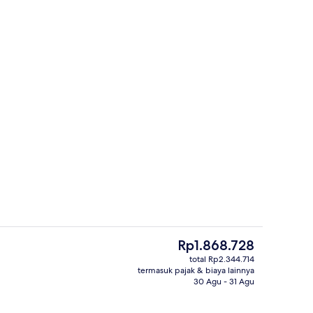
p
Makanan dan minuman
Harga
Rp1.868.728
saat
total Rp2.344.714
ini
termasuk pajak & biaya lainnya
Pintu masuk properti
Rp1.868.728
30 Agu - 31 Agu