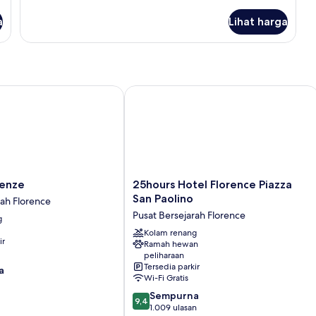
lebih
lanjut
a
Lihat harga
untuk
Kamar
Double
atau
Twin
nze
25hours Hotel Florence Piazza San Pa
25hours
renze
25hours Hotel Florence Piazza
Hotel
San Paolino
rah Florence
Florence
Pusat Bersejarah Florence
g
Piazza
San
Kolam renang
ir
Ramah hewan
Paolino
peliharaan
Pusat
Tersedia parkir
a
Bersejarah
Wi-Fi Gratis
Florence
9.4
Sempurna
9,4
dari
1.009 ulasan