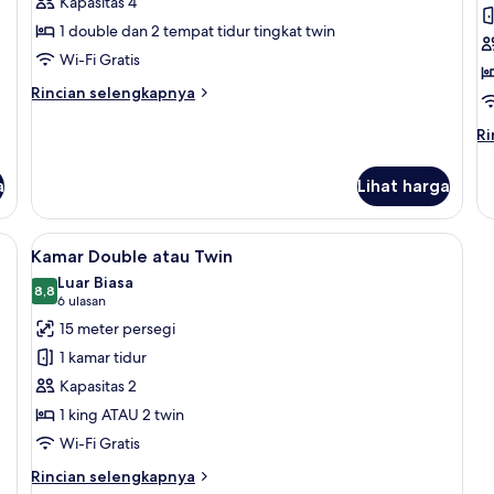
Kamar
K
Kapasitas 4
Keluarga
T
1 double dan 2 tempat tidur tingkat twin
E
Wi-Fi Gratis
Rincian
Rincian selengkapnya
lebih
lanjut
Ri
Ri
untuk
le
Kamar
la
a
Lihat harga
Keluarga
un
K
Tr
m, meja kerja, kedap suara, dan tempat tidur bayi
Lihat
Kamar Double atau Twin | Seprai premi
5
Ek
Kamar Double atau Twin
semua
Luar Biasa
foto
8,8
8,8 dari 10
(6
6 ulasan
untuk
ulasan)
15 meter persegi
Kamar
1 kamar tidur
Double
Kapasitas 2
atau
1 king ATAU 2 twin
Twin
Wi-Fi Gratis
Rincian
Rincian selengkapnya