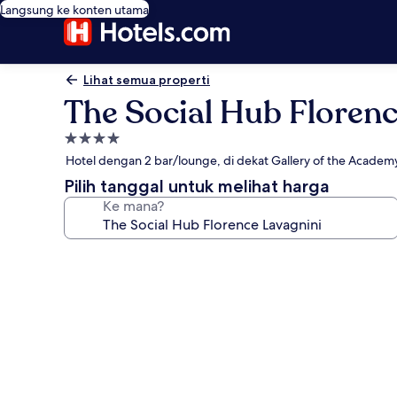
Langsung ke konten utama
Lihat semua properti
The Social Hub Florenc
Properti
bintang
Hotel dengan 2 bar/lounge, di dekat Gallery of the Academy
4.0
Pilih tanggal untuk melihat harga
Ke mana?
Galeri
foto
untuk
The
Social
Hub