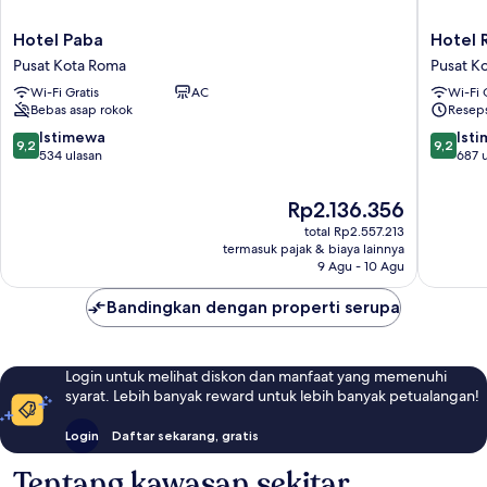
Hotel
Hotel
Hotel Paba
Hotel
Paba
Romano
Pusat Kota Roma
Pusat K
Pusat
Pusat
Wi-Fi Gratis
AC
Wi-Fi 
Kota
Kota
Bebas asap rokok
Reseps
Roma
Roma
9.2
9.2
Istimewa
Ist
9,2
9,2
dari
dari
534 ulasan
687 
10,
10,
Istimewa,
Istimew
Harga
Rp2.136.356
534
687
sekarang
total Rp2.557.213
ulasan
ulasan
Rp2.136.356
termasuk pajak & biaya lainnya
9 Agu - 10 Agu
Bandingkan dengan properti serupa
Login untuk melihat diskon dan manfaat yang memenuhi
syarat. Lebih banyak reward untuk lebih banyak petualangan!
Login
Daftar sekarang, gratis
Tentang kawasan sekitar