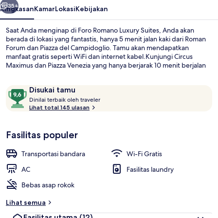
35+
Ringkasan
Kamar
Lokasi
Kebijakan
Saat Anda menginap di Foro Romano Luxury Suites, Anda akan
berada di lokasi yang fantastis, hanya 5 menit jalan kaki dari Roman
Forum dan Piazza del Campidoglio. Tamu akan mendapatkan
manfaat gratis seperti WiFi dan internet kabel.Kunjungi Circus
Maximus dan Piazza Venezia yang hanya berjarak 10 menit berjalan
kaki dari affittacamere mewah ini. . Para traveler terkesan dengan
staf. Transportasi umum berada tidak jauh: Pemberhentian Trem
Ulasan
9,6
Disukai tamu
Venezia berjarak 9 menit dan Stasiun Trem Arenula-Cairoli berjarak
D
dari
10 menit.
Dinilai terbaik oleh traveler
i
Lihat total 145 ulasan
10,
Pemandangan dari kamar
n
Disukai
i
tamu
Fasilitas populer
l
a
i
Transportasi bandara
Wi-Fi Gratis
t
AC
Fasilitas laundry
e
Bebas asap rokok
r
b
Lihat semua
a
i
Fasilitas utama
(12)