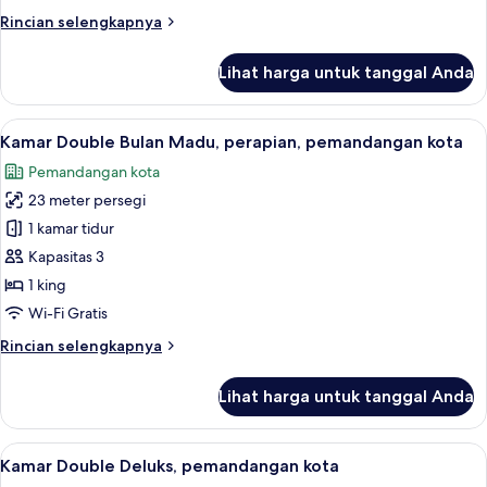
kota
Rincian
Rincian selengkapnya
lebih
lanjut
Lihat harga untuk tanggal Anda
untuk
Kamar
Double
Lihat
Kamar Double Bulan Madu, perapian, p
7
Superior,
Kamar Double Bulan Madu, perapian, pemandangan kota
semua
pemandangan
Pemandangan kota
kota
foto
23 meter persegi
untuk
Kamar
1 kamar tidur
Double
Kapasitas 3
Bulan
1 king
Madu,
Wi-Fi Gratis
perapian,
Rincian
Rincian selengkapnya
pemandangan
lebih
kota
lanjut
Lihat harga untuk tanggal Anda
untuk
Kamar
Double
Lihat
Kamar Double Deluks, pemandangan kot
7
Bulan
Kamar Double Deluks, pemandangan kota
semua
Madu,