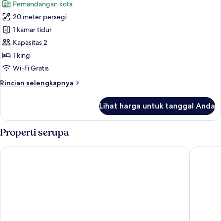
Pemandangan kota
perapian,
foto
pemandangan
20 meter persegi
untuk
kota
Kamar
1 kamar tidur
Double
Kapasitas 2
Deluks,
1 king
pemandangan
Wi-Fi Gratis
kota
Rincian
Rincian selengkapnya
lebih
lanjut
Lihat harga untuk tanggal Anda
untuk
Kamar
Double
Properti serupa
Deluks,
pemandangan
Hotel Paba
Hotel R
kota