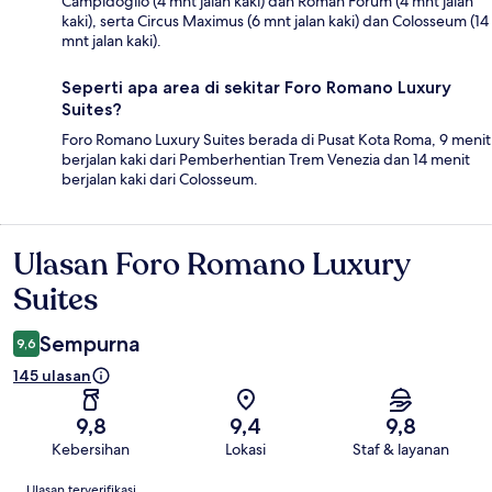
Campidoglio (4 mnt jalan kaki) dan Roman Forum (4 mnt jalan
kaki), serta Circus Maximus (6 mnt jalan kaki) dan Colosseum (14
mnt jalan kaki).
Seperti apa area di sekitar Foro Romano Luxury
Suites?
Foro Romano Luxury Suites berada di Pusat Kota Roma, 9 menit
berjalan kaki dari Pemberhentian Trem Venezia dan 14 menit
berjalan kaki dari Colosseum.
Ulasan Foro Romano Luxury
Ulasan
Suites
Sempurna
9,6
145 ulasan
9,8
9,4
9,8
Kebersihan
Lokasi
Staf & layanan
Ulasan
Ulasan terverifikasi