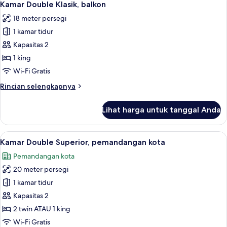
7
Kamar Double Klasik, balkon
semua
18 meter persegi
foto
1 kamar tidur
untuk
Kamar
Kapasitas 2
Double
1 king
Klasik,
Wi-Fi Gratis
balkon
Rincian
Rincian selengkapnya
lebih
lanjut
Lihat harga untuk tanggal Anda
untuk
Kamar
Double
Lihat
Kamar Double Superior, pemandangan k
5
Klasik,
Kamar Double Superior, pemandangan kota
semua
balkon
Pemandangan kota
foto
20 meter persegi
untuk
Kamar
1 kamar tidur
Double
Kapasitas 2
Superior,
2 twin ATAU 1 king
pemandangan
Wi-Fi Gratis