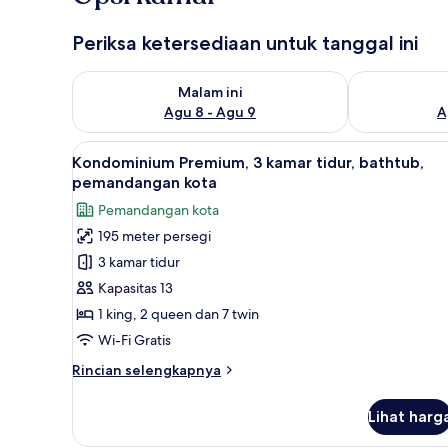
Periksa ketersediaan untuk tanggal ini
Periksa ketersediaan untuk malam ini Agu 8 - Agu 9
Periksa keter
Malam ini
Agu 8 - Agu 9
A
Lihat
Kondominium Premium, 3 kamar
39
Kondominium Premium, 3 kamar tidur, bathtub,
semua
pemandangan kota
foto
Pemandangan kota
untuk
195 meter persegi
Kondominium
3 kamar tidur
Premium,
3
Kapasitas 13
kamar
1 king, 2 queen dan 7 twin
tidur,
Wi-Fi Gratis
bathtub,
Rincian
Rincian selengkapnya
pemandangan
lebih
kota
lanjut
Lihat harg
untuk
Kondominium