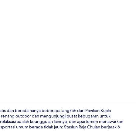
Kondominium
ratis dan berada hanya beberapa langkah dari Pavilion Kuala
am renang outdoor dan mengunjungi pusat kebugaran untuk
ub relaksasi adalah keunggulan lainnya, dan apartemen menawarkan
Bathtub spa
ansportasi umum berada tidak jauh: Stasiun Raja Chulan berjarak 6