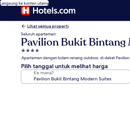
Langsung ke konten utama
Lihat semua properti
Seluruh apartemen
Pavilion Bukit Bintang
Properti
bintang
Apartemen dengan kolam renang outdoor, di dekat Pavilion
4.0
Pilih tanggal untuk melihat harga
Ke mana?
Galeri
foto
untuk
Pavilion
Bukit