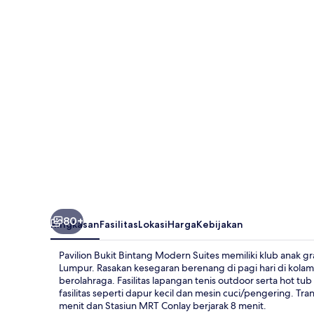
Bintang
Modern
Suites
80+
Ringkasan
Fasilitas
Lokasi
Harga
Kebijakan
Pavilion Bukit Bintang Modern Suites memiliki klub anak g
Lumpur. Rasakan kesegaran berenang di pagi hari di kol
berolahraga. Fasilitas lapangan tenis outdoor serta hot t
fasilitas seperti dapur kecil dan mesin cuci/pengering. Tr
menit dan Stasiun MRT Conlay berjarak 8 menit.