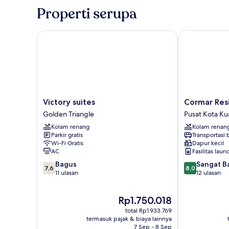
Premium,
Properti serupa
3
kamar
tidur,
Victory suites
Cormar Resid
bathtub,
pemandangan
kota
Victory
Cormar
Victory suites
Cormar Res
suites
Residences
Golden Triangle
Pusat Kota Ku
Golden
Kuala
Kolam renang
Kolam renan
Triangle
Lumpur
Parkir gratis
Transportasi
Pusat
Wi-Fi Gratis
Dapur kecil
Kota
AC
Fasilitas laun
Kuala
7.6
8.0
Bagus
Sangat B
Lumpur
7,6
8,0
dari
dari
11 ulasan
12 ulasan
10,
10,
Bagus,
Sangat
Harga
Rp1.750.018
11
Baik,
sekarang
ulasan
12
total Rp1.933.769
Rp1.750.018
ulasan
termasuk pajak & biaya lainnya
7 Sep - 8 Sep