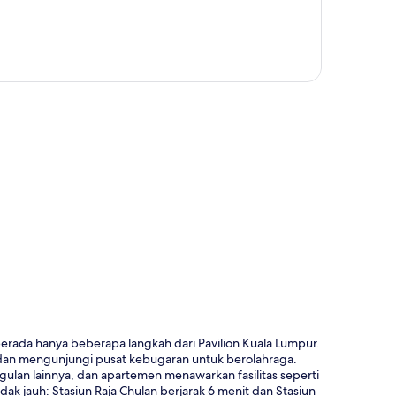
a
 berada hanya beberapa langkah dari Pavilion Kuala Lumpur.
 dan mengunjungi pusat kebugaran untuk berolahraga.
nggulan lainnya, dan apartemen menawarkan fasilitas seperti
ak jauh: Stasiun Raja Chulan berjarak 6 menit dan Stasiun