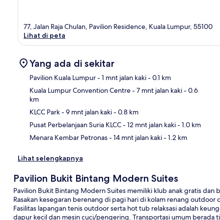
77, Jalan Raja Chulan, Pavilion Residence, Kuala Lumpur, 55100
Lihat di peta
Yang ada di sekitar
Pavilion Kuala Lumpur
- 1 mnt jalan kaki
- 0.1 km
Kuala Lumpur Convention Centre
- 7 mnt jalan kaki
- 0.6
km
Pet
KLCC Park
- 9 mnt jalan kaki
- 0.8 km
Pusat Perbelanjaan Suria KLCC
- 12 mnt jalan kaki
- 1.0 km
Menara Kembar Petronas
- 14 mnt jalan kaki
- 1.2 km
Lihat selengkapnya
Pavilion Bukit Bintang Modern Suites
Pavilion Bukit Bintang Modern Suites memiliki klub anak gratis dan
Rasakan kesegaran berenang di pagi hari di kolam renang outdoor
Fasilitas lapangan tenis outdoor serta hot tub relaksasi adalah keu
dapur kecil dan mesin cuci/pengering. Transportasi umum berada tid