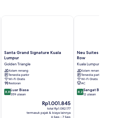
re
Santa Grand Signature Kuala Lumpur
Neu Suites Residence,
Santa
Neu
Santa Grand Signature Kuala
Neu Suites Residenc
Grand
Suites
Lumpur
Row
Signature
Residence,
Golden Triangle
Kuala Lumpur
Kuala
Embassy
Lumpur
Kolam renang
Row
Kolam renang
Tersedia parkir
Tersedia parkir
Golden
Kuala
Wi-Fi Gratis
Wi-Fi Gratis
Triangle
Lumpur
Restoran
AC
8.8
8.2
Luar Biasa
Sangat Baik
8,8
8,2
dari
dari
359 ulasan
12 ulasan
10,
10,
Harga
Rp1.001.845
Luar
Sangat
sekarang
Biasa,
Baik,
total Rp1.082.177
Rp1.001.845
termasuk pajak & biaya lainnya
termasuk paj
359
12
6 Sep - 7 Sep