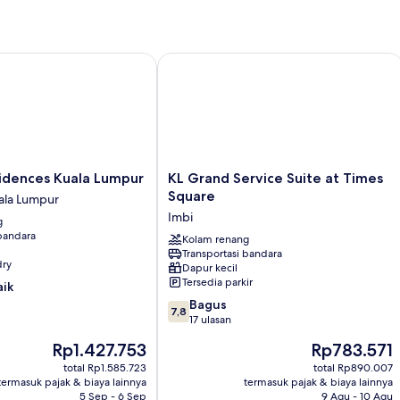
kota
2
kamar
tidur,
2
ences Kuala Lumpur
KL Grand Service Suite at Times Squa
kamar
mandi,
pemandangan
kota
KL
idences Kuala Lumpur
KL Grand Service Suite at Times
Grand
Square
ala Lumpur
Service
Imbi
g
Suite
 bandara
at
Kolam renang
Transportasi bandara
Times
dry
Dapur kecil
Square
Tersedia parkir
aik
Imbi
7.8
Bagus
7,8
dari
17 ulasan
10,
Harga
Harga
Rp1.427.753
Rp783.571
Bagus,
sekarang
sekarang
17
total Rp1.585.723
total Rp890.007
Rp1.427.753
Rp783.571
termasuk pajak & biaya lainnya
termasuk pajak & biaya lainnya
ulasan
5 Sep - 6 Sep
9 Agu - 10 Agu