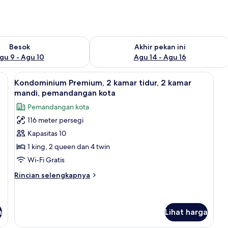
sediaan untuk besok Agu 9 - Agu 10
Periksa ketersediaan untuk akhir pekan
Besok
Akhir pekan ini
gu 9 - Agu 10
Agu 14 - Agu 16
 tidur, bathtub, pemandangan kota | Seprai premium, selimut bulu angsa, 
Lihat
Kondominium Premium, 2 kamar tidur,
33
Kondominium Premium, 2 kamar tidur, 2 kamar
semua
mandi, pemandangan kota
foto
Pemandangan kota
untuk
116 meter persegi
Kondominium
Kapasitas 10
Premium,
2
1 king, 2 queen dan 4 twin
kamar
Wi-Fi Gratis
tidur,
Rincian
Rincian selengkapnya
2
lebih
kamar
lanjut
untuk
mandi,
Kondominium
a
Lihat harga
pemandangan
Premium,