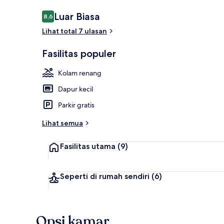
Ulasan
Luar Biasa
8,6
8,6 dari 10
Lihat total 7 ulasan
Kolam renan
Fasilitas populer
Kolam renang
Dapur kecil
Parkir gratis
Lihat semua
Fasilitas utama
(9)
Seperti di rumah sendiri
(6)
Opsi kamar