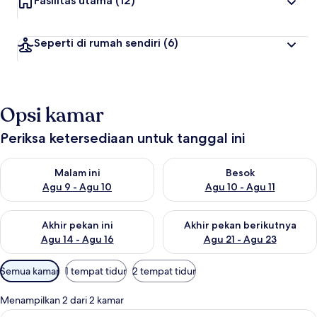
Fasilitas utama
(12)
Seperti di rumah sendiri
(6)
Opsi kamar
Periksa ketersediaan untuk tanggal ini
Periksa ketersediaan untuk malam ini Agu 9 - Agu 10
Periksa ketersediaan untuk be
Malam ini
Besok
Agu 9 - Agu 10
Agu 10 - Agu 11
Periksa ketersediaan untuk akhir pekan ini Agu 14 - Agu 16
Periksa ketersediaan untuk ak
Akhir pekan ini
Akhir pekan berikutnya
Agu 14 - Agu 16
Agu 21 - Agu 23
Filter
Semua kamar
1 tempat tidur
2 tempat tidur
tersedia
untuk
Menampilkan 2 dari 2 kamar
kamar
Lihat
Kamar Double | Minibar, brankas, meja