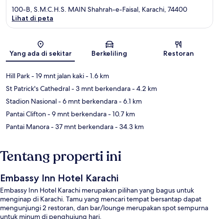
100-B, S.M.C.H.S. MAIN Shahrah-e-Faisal, Karachi, 74400
Lihat di peta
Peta
Yang ada di sekitar
Berkeliling
Restoran
Hill Park
- 19 mnt jalan kaki
- 1.6 km
St Patrick's Cathedral
- 3 mnt berkendara
- 4.2 km
Stadion Nasional
- 6 mnt berkendara
- 6.1 km
Pantai Clifton
- 9 mnt berkendara
- 10.7 km
Pantai Manora
- 37 mnt berkendara
- 34.3 km
Tentang properti ini
Embassy Inn Hotel Karachi
Embassy Inn Hotel Karachi merupakan pilihan yang bagus untuk
menginap di Karachi. Tamu yang mencari tempat bersantap dapat
mengunjungi 2 restoran, dan bar/lounge merupakan spot sempurna
untuk minum di penghujung hari.