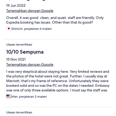
19 Jun 2022
Terjemahkan dengan Google
Overall, it was good. clean, and quiet. staff are friendly. Only
Expedia booking has issues. Other than that its good!!
Shinichi, perjalanan 6 malam
Ulasan terverifikasi
10/10 Sempurna
15 Nov 2021
Terjemahkan dengan Google
I was very skeptical about staying here. Very limited reviews and
the photos of the hotel were not great. Further, I usually stay at
Marriott, that’s my frame of reference. Unfortunately they were
booked solid and so was the PC on the dates I needed. Embassy
was one of only three available options. I must say the staff was
GREAT and the room was SPOTLESSLY clean top to bottom. I
Irfan, perjalanan 2 malam
came with low expectations but I left well rested. If you are
looking for a no-frills low cost option that’s got all the basics than
this one is hard to beat.
Ulasan terverifikasi