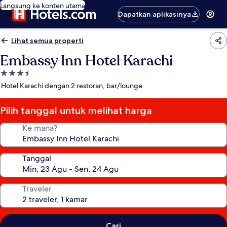
Langsung ke konten utama
Dapatkan aplikasinya
Lihat semua properti
Embassy Inn Hotel Karachi
Properti
bintang
Hotel Karachi dengan 2 restoran, bar/lounge
3.5
Pilih tanggal untuk melihat harga
Ke mana?
Tanggal
Traveler
Cari