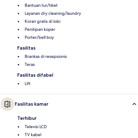
Bantuan tur/tiket
Layanan dry cleaning/laundry
Koran gratis di lobi
Penitipan koper
Porter/bell boy
Fasilitas
Brankas di resepsionis
Teras
Fasilitas difabel
Lift
Fasilitas kamar
Terhibur
Televisi LCD
TV kabel