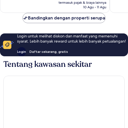
Rp938.426
ulasan
termasuk pajak & biaya lainnya
ulasan
10 Agu - 11 Agu
Bandingkan dengan properti serupa
Login untuk melihat diskon dan manfaat yang memenuhi
syarat. Lebih banyak reward untuk lebih banyak petualangan!
Login
Daftar sekarang, gratis
Tentang kawasan sekitar