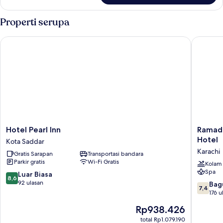
Kamar
Twin
Properti serupa
Hotel Pearl Inn
Ramada P
Hotel
Ramada
Hotel Pearl Inn
Ramada
Pearl
Plaza
Hotel
Kota Saddar
Inn
by
Karachi
Gratis Sarapan
Transportasi bandara
Kota
Wyndh
Parkir gratis
Wi-Fi Gratis
Saddar
Karachi
Kolam
Spa
Airport
8.6
Luar Biasa
8,6
Hotel
dari
92 ulasan
7.4
Bag
7,4
Karachi
10,
dari
176 u
Luar
10,
Harga
Rp938.426
Biasa,
Bagus,
sekarang
92
176
total Rp1.079.190