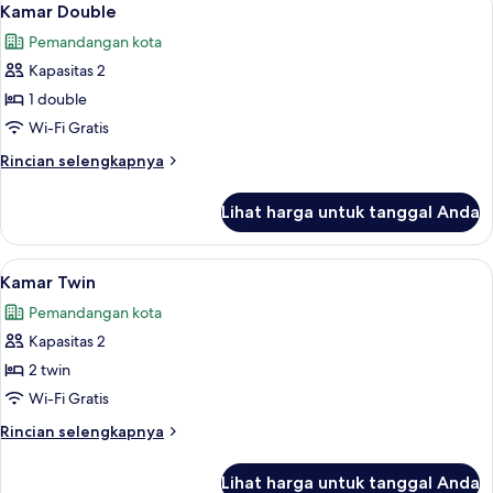
6
Kamar Double
semua
Pemandangan kota
foto
Kapasitas 2
untuk
Kamar
1 double
Double
Wi-Fi Gratis
Rincian
Rincian selengkapnya
lebih
lanjut
Lihat harga untuk tanggal Anda
untuk
Kamar
Double
Lihat
Minibar, brankas, meja kerja, dan tira
3
Kamar Twin
semua
Pemandangan kota
foto
Kapasitas 2
untuk
Kamar
2 twin
Twin
Wi-Fi Gratis
Rincian
Rincian selengkapnya
lebih
lanjut
Lihat harga untuk tanggal Anda
untuk