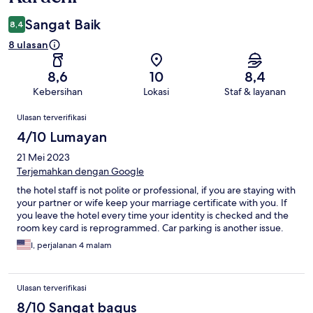
Sangat Baik
8,4
8 ulasan
8,6
10
8,4
Kebersihan
Lokasi
Staf & layanan
Ulasan
Ulasan terverifikasi
4/10 Lumayan
21 Mei 2023
Terjemahkan dengan Google
the hotel staff is not polite or professional, if you are staying with
your partner or wife keep your marriage certificate with you. If
you leave the hotel every time your identity is checked and the
room key card is reprogrammed. Car parking is another issue.
I, perjalanan 4 malam
Ulasan terverifikasi
8/10 Sangat bagus