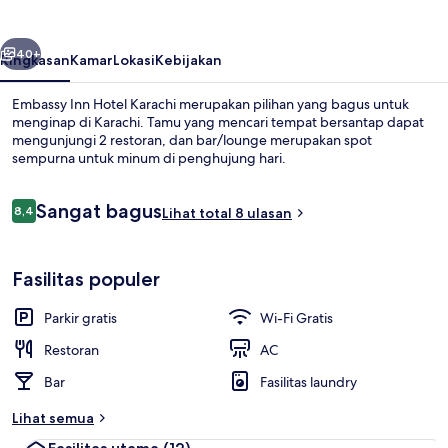
Karachi
belumnya
Berikutnya
40+
Ringkasan
Kamar
Lokasi
Kebijakan
Embassy Inn Hotel Karachi merupakan pilihan yang bagus untuk
menginap di Karachi. Tamu yang mencari tempat bersantap dapat
mengunjungi 2 restoran, dan bar/lounge merupakan spot
sempurna untuk minum di penghujung hari.
Ulasan
Sangat bagus
8,4
Lihat total 8 ulasan
8,4 dari 10
Detail interior
Fasilitas populer
Parkir gratis
Wi-Fi Gratis
Restoran
AC
Bar
Fasilitas laundry
Lihat semua