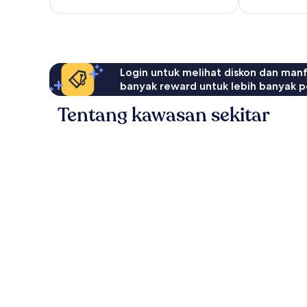
10,
10,
1
41
ulasan
ulasan
Login untuk melihat diskon dan man
banyak reward untuk lebih banyak p
Tentang kawasan sekitar