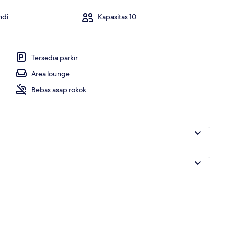
ndi
Kapasitas 10
 3 kamar tidur, 2 kamar mandi | 3 kamar tidur, meja kerja, tirai kedap cahaya,
Tersedia parkir
Area lounge
Bebas asap rokok