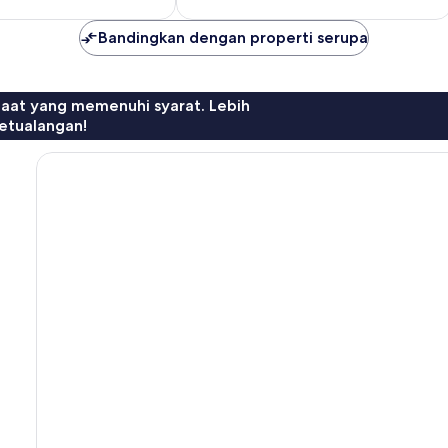
Bagus,
3
Bandingkan dengan properti serupa
ulasan
faat yang memenuhi syarat. Lebih
etualangan!