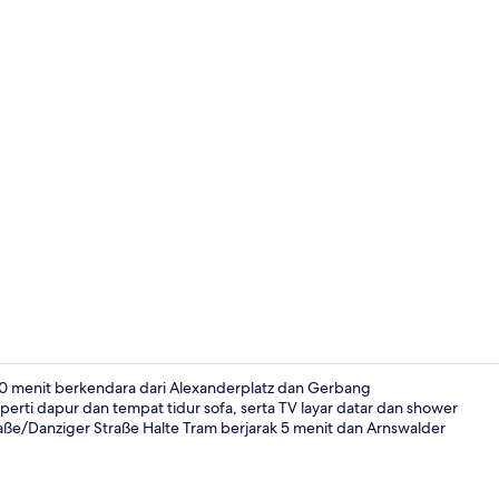
Rumah Bisnis
10 menit berkendara dari Alexanderplatz dan Gerbang
perti dapur dan tempat tidur sofa, serta TV layar datar dan shower
raße/Danziger Straße Halte Tram berjarak 5 menit dan Arnswalder
Rumah Bisnis