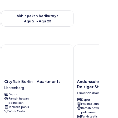
 ini Agu 14 - Agu 16
Periksa ketersediaan untuk akhir pekan berikutnya Agu 21 - A
Akhir pekan berikutnya
Agu 21 - Agu 23
Cityflair Berlin - Apartments
Anderssohn Apartments
Cityflair
Anderssohn
Cityflair Berlin - Apartments
Anderssohn Apartme
Berlin
Apartments
Dolziger Straße
Lichtenberg
-
-
Friedrichshain
Dapur
Apartments
Dolziger
Ramah hewan
Lichtenberg
Straße
Dapur
peliharaan
Fasilitas laundry
Friedrichshain
Tersedia parkir
Ramah hewan
Wi-Fi Gratis
peliharaan
Parkir gratis