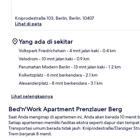
Kniprodestraße 103, Berlin, Berlin, 10407
Lihat di peta
Yang ada di sekitar
Volkspark Friedrichshain
- 4 mnt jalan kaki
- 0.4 km
Velodrom
- 10 mnt jalan kaki
- 0.9 km
Pet
Perumahan Modern Berlin
- 13 mnt jalan kaki
- 1.2 km
Kollwitzplatz
- 6 mnt berkendara
- 2.1 km
Alexanderplatz
- 8 mnt berkendara
- 3.1 km
Lihat selengkapnya
Bed'n'Work Apartment Prenzlauer Berg
Saat Anda menginap di apartemen ini, Anda akan berada 10 menit 
Setiap apartemen memiliki fasilitas ekstra seperti dapur dan tempat t
Transportasi umum berada tidak jauh: Kniprodestraße/Danziger Stra
Trem berjarak 8 menit.