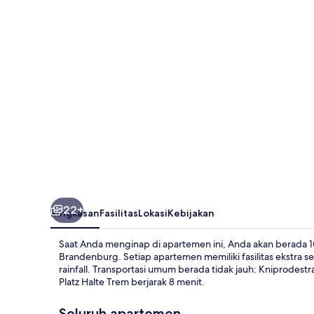
Berg
22+
Ringkasan
Fasilitas
Lokasi
Kebijakan
Saat Anda menginap di apartemen ini, Anda akan berada 
Brandenburg. Setiap apartemen memiliki fasilitas ekstra se
rainfall. Transportasi umum berada tidak jauh: Kniprodest
Platz Halte Trem berjarak 8 menit.
Seluruh apartemen