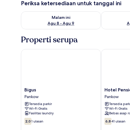
Periksa ketersediaan untuk tanggal ini
Periksa ketersediaan untuk malam ini Agu 8 - Agu 9
Periksa keter
Malam ini
Agu 8 - Agu 9
A
Properti serupa
Bigus
Hotel Pension
Bigus
Hotel
Bigus
Hotel Pensi
Pankow
Pension
Pankow
Pankow
Streuhof
Tersedia parkir
Tersedia park
Berlin
Wi-Fi Gratis
Wi-Fi Gratis
Pankow
Fasilitas laundry
Bebas asap r
2.0
6.8
2,0
1 ulasan
6,8
41 ulasan
dari
dari