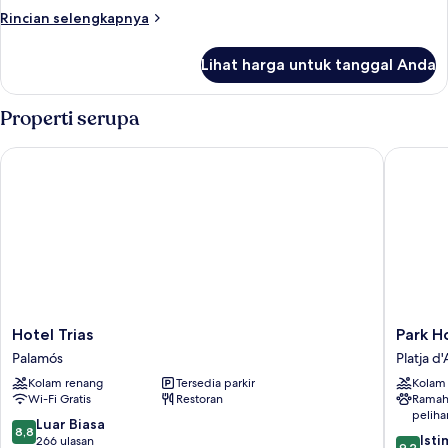
Superior
Rincian
Rincian selengkapnya
lebih
lanjut
Lihat harga untuk tanggal Anda
untuk
Kamar
Double
Properti serupa
Superior
Hotel Trias
Park Hot
Hotel
Park
Hotel Trias
Park H
Trias
Hotel
Palamós
Platja d'
Palamós
San
Kolam renang
Tersedia parkir
Kolam
Jorge
Wi-Fi Gratis
Restoran
Ramah
&
peliha
Spa
8.8
Luar Biasa
8,8
9.2
by
Ist
dari
266 ulasan
9,2