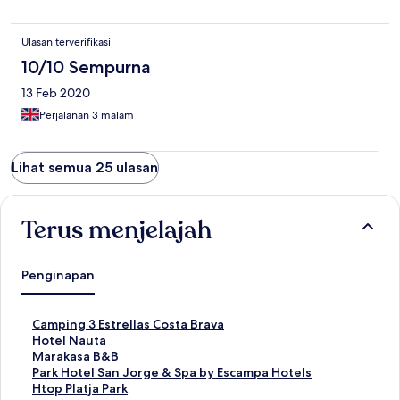
Ulasan terverifikasi
10/10 Sempurna
13 Feb 2020
Perjalanan 3 malam
Lihat semua 25 ulasan
Terus menjelajah
Penginapan
T
Camping 3 Estrellas Costa Brava
a
T
Hotel Nauta
u
a
T
Marakasa B&B
t
u
a
T
Park Hotel San Jorge & Spa by Escampa Hotels
a
t
u
a
T
Htop Platja Park