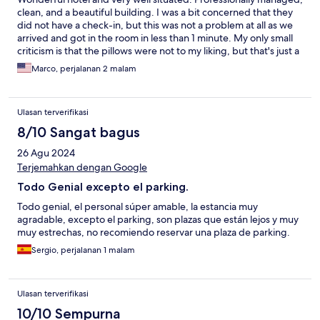
clean, and a beautiful building. I was a bit concerned that they
did not have a check-in, but this was not a problem at all as we
arrived and got in the room in less than 1 minute. My only small
criticism is that the pillows were not to my liking, but that's just a
matter of taste. I will definitely stay there again.
Marco, perjalanan 2 malam
Ulasan terverifikasi
8/10 Sangat bagus
26 Agu 2024
Terjemahkan dengan Google
Todo Genial excepto el parking.
Todo genial, el personal súper amable, la estancia muy
agradable, excepto el parking, son plazas que están lejos y muy
muy estrechas, no recomiendo reservar una plaza de parking.
Sergio, perjalanan 1 malam
Ulasan terverifikasi
10/10 Sempurna