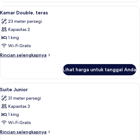
Kamar
Double,
Lihat
Kamar Double, teras | Brankas, meja ker
4
balkon
Kamar Double, teras
semua
23 meter persegi
foto
Kapasitas 2
untuk
Kamar
1 king
Double,
Wi-Fi Gratis
teras
Rincian
Rincian selengkapnya
lebih
lanjut
Lihat harga untuk tanggal Anda
untuk
Kamar
Double,
Lihat
Suite Junior | Brankas, meja kerja, Wi-F
3
teras
Suite Junior
semua
31 meter persegi
foto
Kapasitas 3
untuk
Suite
1 king
Junior
Wi-Fi Gratis
Rincian
Rincian selengkapnya
lebih