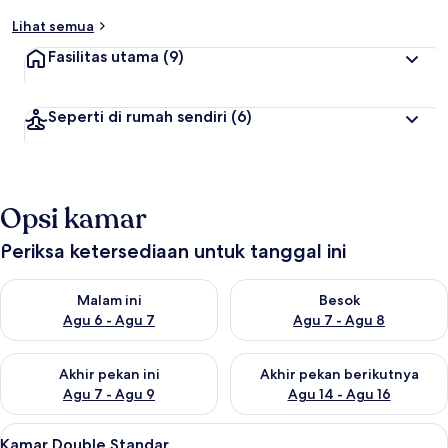
Lihat semua
Fasilitas utama
(9)
Seperti di rumah sendiri
(6)
Opsi kamar
Periksa ketersediaan untuk tanggal ini
Periksa ketersediaan untuk malam ini Agu 6 - Agu 7
Periksa ketersediaan untuk be
Malam ini
Besok
Agu 6 - Agu 7
Agu 7 - Agu 8
Periksa ketersediaan untuk akhir pekan ini Agu 7 - Agu 9
Periksa ketersediaan untuk ak
Akhir pekan ini
Akhir pekan berikutnya
Agu 7 - Agu 9
Agu 14 - Agu 16
Lihat
Kamar Double Standar | Brankas, meja k
2
Kamar Double Standar