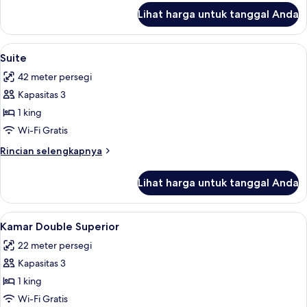
lanjut
Lihat harga untuk tanggal Anda
untuk
Suite
Junior
Lihat
Suite | Brankas, meja kerja, Wi-Fi grati
2
Suite
semua
42 meter persegi
foto
Kapasitas 3
untuk
Suite
1 king
Wi-Fi Gratis
Rincian
Rincian selengkapnya
lebih
lanjut
Lihat harga untuk tanggal Anda
untuk
Suite
Lihat
Kamar Double Superior | Brankas, meja 
2
Kamar Double Superior
semua
22 meter persegi
foto
Kapasitas 3
untuk
Kamar
1 king
Double
Wi-Fi Gratis