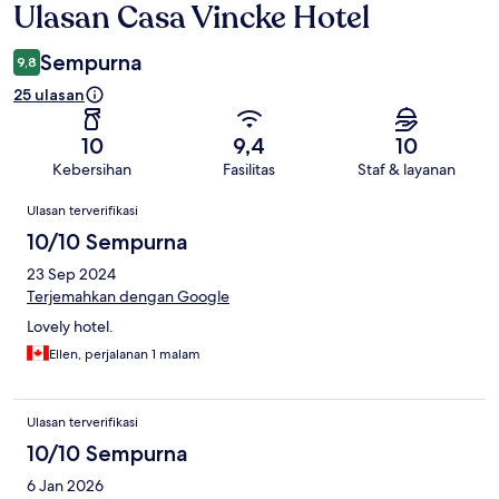
Ulasan Casa Vincke Hotel
Ulasan
Sempurna
9,8
25 ulasan
10
9,4
10
Kebersihan
Fasilitas
Staf & layanan
Ulasan
Ulasan terverifikasi
10/10 Sempurna
23 Sep 2024
Terjemahkan dengan Google
Lovely hotel.
Ellen, perjalanan 1 malam
Ulasan terverifikasi
10/10 Sempurna
6 Jan 2026