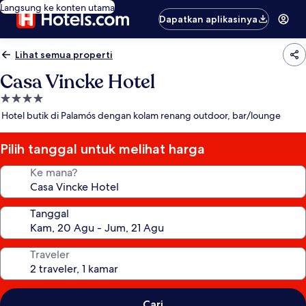
Langsung ke konten utama
Dapatkan aplikasinya
Lihat semua properti
Casa Vincke Hotel
Properti
bintang
Hotel butik di Palamós dengan kolam renang outdoor, bar/lounge
4.0
Pilih tanggal untuk melihat harga
Ke mana?
Tanggal
Traveler
Cari