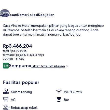
belumnya
Berikutnya
27+
Ringkasan
Kamar
Lokasi
Kebijakan
Casa Vincke Hotel merupakan pilihan yang bagus untuk menginap
di Palamós. Setelah bermain air di kolam renang outdoor, Anda
dapat bersantai menikmati minuman di bar/lounge.
Harga
Rp3.466.204
saat
total Rp3.894.946
ini
termasuk pajak & biaya lainnya
Rp3.466.204
30 Agu - 31 Agu
Ulasan
Sempurna
9,8
Lihat total 25 ulasan
Eksterior
9,8 dari 10
Fasilitas populer
Kolam renang
Wi-Fi Gratis
AC
Bar
Bebas asap rokok