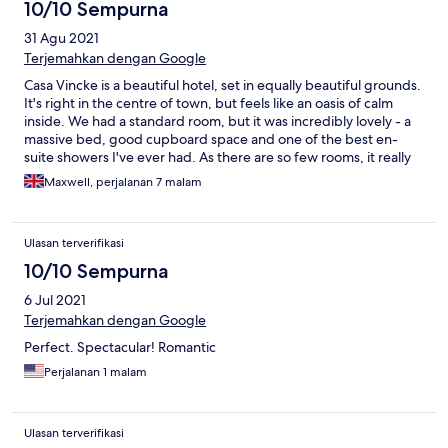
10/10 Sempurna
31 Agu 2021
Terjemahkan dengan Google
Casa Vincke is a beautiful hotel, set in equally beautiful grounds.
It's right in the centre of town, but feels like an oasis of calm
inside. We had a standard room, but it was incredibly lovely - a
massive bed, good cupboard space and one of the best en-
suite showers I've ever had. As there are so few rooms, it really
feels like you're in your own private house. Breakfast was
Maxwell, perjalanan 7 malam
bountiful, and Isabel was incredibly helpful throughout our stay.
Would definitely recommend.
Ulasan terverifikasi
10/10 Sempurna
6 Jul 2021
Terjemahkan dengan Google
Perfect. Spectacular! Romantic
Perjalanan 1 malam
Ulasan terverifikasi