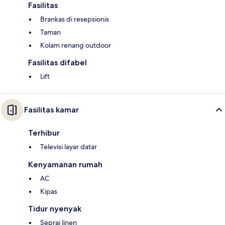
Fasilitas
Brankas di resepsionis
Taman
Kolam renang outdoor
Fasilitas difabel
Lift
Fasilitas kamar
Terhibur
Televisi layar datar
Kenyamanan rumah
AC
Kipas
Tidur nyenyak
Seprai linen