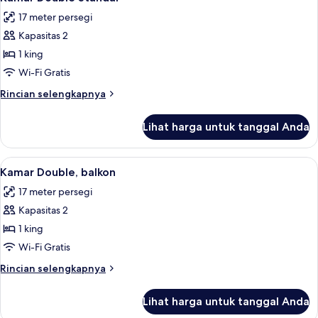
semua
17 meter persegi
foto
Kapasitas 2
untuk
Kamar
1 king
Double
Wi-Fi Gratis
Standar
Rincian
Rincian selengkapnya
lebih
lanjut
Lihat harga untuk tanggal Anda
untuk
Kamar
Double
Lihat
Kamar Double, balkon | Brankas, meja k
2
Standar
Kamar Double, balkon
semua
17 meter persegi
foto
Kapasitas 2
untuk
Kamar
1 king
Double,
Wi-Fi Gratis
balkon
Rincian
Rincian selengkapnya
lebih
lanjut
Lihat harga untuk tanggal Anda
untuk