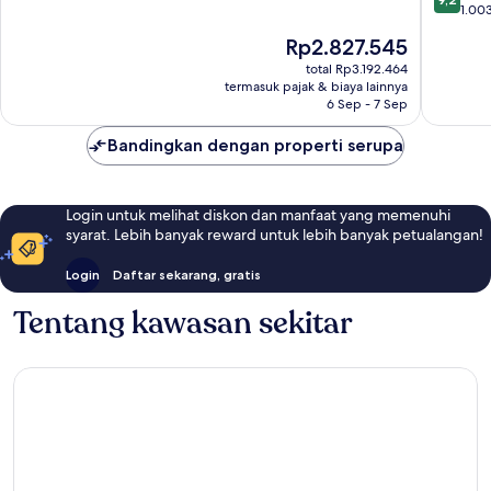
dari
Escamp
1.003
10,
10,
Hotels
Luar
Harga
Rp2.827.545
Istimew
Platja
Biasa,
sekarang
1.003
total Rp3.192.464
d'Aro
266
Rp2.827.545
termasuk pajak & biaya lainnya
ulasan
ulasan
6 Sep - 7 Sep
Bandingkan dengan properti serupa
Login untuk melihat diskon dan manfaat yang memenuhi
syarat. Lebih banyak reward untuk lebih banyak petualangan!
Login
Daftar sekarang, gratis
Tentang kawasan sekitar