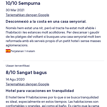
10/10 Sempurna
30 Mar 2021
Terjemahkan dengan Google
Desconnexió a la costa en una casa senyorial.
Només hem estat una nit, però el tracte ha estat molt afable i
l'habitació i les estances molt acollidores. Per descansar i gaudir
de les platges del voltant si busques una casa senyorial molt ben
reformada amb els serveis propis d'un petit hotel i sense masses
aglomeracions.
Perjalanan 1 malam
Ulasan terverifikasi
8/10 Sangat bagus
14 Agu 2020
Terjemahkan dengan Google
Hotel para vacaciones en tranquilidad
El hotel tiene 9 habitaciones por lo que si se busca tranquilidad
es ideal, especialmente en estos tiempos. Las habitaciones son
confortables y grandes, así como el baño. Es cierto que la cama