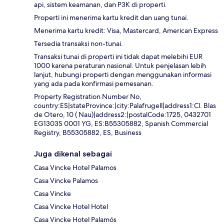
api, sistem keamanan, dan P3K di properti.
Properti ini menerima kartu kredit dan uang tunai.
Menerima kartu kredit: Visa, Mastercard, American Express
Tersedia transaksi non-tunai.
Transaksi tunai di properti ini tidak dapat melebihi EUR
1000 karena peraturan nasional. Untuk penjelasan lebih
lanjut, hubungi properti dengan menggunakan informasi
yang ada pada konfirmasi pemesanan.
Property Registration Number No,
country:ES|stateProvince:|city:Palafrugell|address1:Cl. Blas
de Otero, 10 ( Nau)|address2:|postalCode:1725, 0432701
EG1303S 0001 YG, ES:B55305882, Spanish Commercial
Registry, B55305882, ES, Business
Juga dikenal sebagai
Casa Vincke Hotel Palamos
Casa Vincke Palamos
Casa Vincke
Casa Vincke Hotel Hotel
Casa Vincke Hotel Palamós