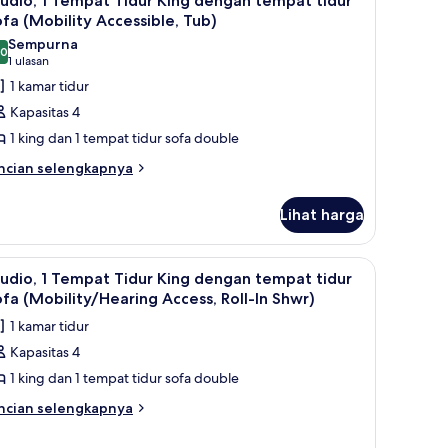
udio, 1 Tempat Tidur King dengan tempat tidur
emua
ueen
fa (Mobility Accessible, Tub)
oto
Sempurna
,0
ntuk
10,0 dari 10
(1
1 ulasan
tudio,
ulasan)
1 kamar tidur
Kapasitas 4
empat
1 king dan 1 tempat tidur sofa double
idur
ncian
ncian selengkapnya
ing
bih
engan
njut
Lihat harga
empat
tuk
udio,
idur
ofa
empat tidur Sofa (Mobility Accessible, Roll-In Shower) | Kamar mandi | Per
ihat
Seprai premium, selimut bulu angsa, dan meja
6
empat
udio, 1 Tempat Tidur King dengan tempat tidur
Mobility
emua
dur
fa (Mobility/Hearing Access, Roll-In Shwr)
ccessible,
ng
oto
1 kamar tidur
engan
ub)
ntuk
mpat
Kapasitas 4
tudio,
dur
1 king dan 1 tempat tidur sofa double
fa
obility
empat
ncian
ncian selengkapnya
cessible,
bih
idur
b)
njut