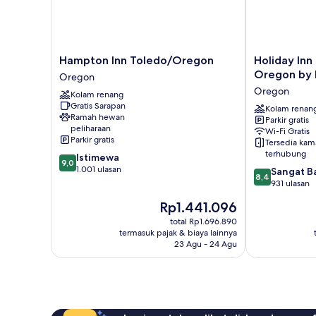
Hampton
Holiday
Hampton Inn Toledo/Oregon
Holiday Inn
Inn
Inn
Oregon by 
Oregon
Toledo/Oregon
Express
Oregon
Kolam renang
Oregon
Toledo-
Gratis Sarapan
Oregon
Kolam renan
Ramah hewan
Parkir gratis
by
peliharaan
Wi-Fi Gratis
IHG
Parkir gratis
Tersedia kam
Oregon
terhubung
9.0
Istimewa
9,0
dari
1.001 ulasan
8.4
Sangat B
8,4
10,
dari
931 ulasan
Istimewa,
10,
Harga
Rp1.441.096
1.001
Sangat
sekarang
ulasan
Baik,
total Rp1.696.890
Rp1.441.096
termasuk pajak & biaya lainnya
931
23 Agu - 24 Agu
ulasan