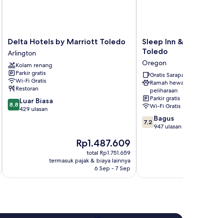
Delta
Sleep
Delta Hotels by Marriott Toledo
Sleep Inn & Suites O
Hotels
Inn
Toledo
Arlington
by
&
Oregon
Kolam renang
Marriott
Suites
Parkir gratis
Toledo
Oregon
Gratis Sarapan
Wi-Fi Gratis
Ramah hewan
Arlington
-
Restoran
peliharaan
Toledo
Parkir gratis
8.8
Luar Biasa
Oregon
8,8
Wi-Fi Gratis
dari
429 ulasan
10,
7.2
Bagus
7,2
Luar
dari
947 ulasan
Biasa,
10,
Harga
H
Rp1.487.609
R
429
Bagus,
sekarang
s
ulasan
947
total Rp1.751.659
Rp1.487.609
Rp
termasuk pajak & biaya lainnya
termasuk paj
ulasan
6 Sep - 7 Sep