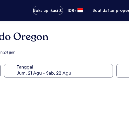
•
Buka aplikasi
IDR
Buat daftar prope
edo Oregon
n 24 jam
Tanggal