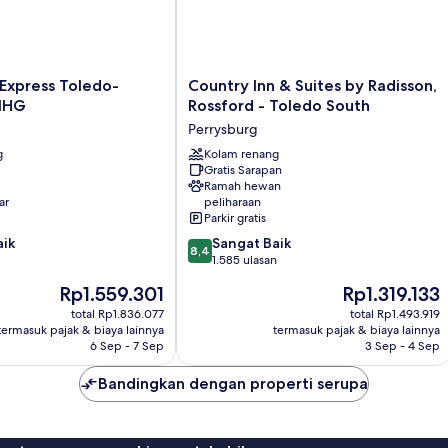
Country
 Express Toledo-
Country Inn & Suites by Radisson,
Inn
IHG
Rossford - Toledo South
&
Perrysburg
Suites
g
by
Kolam renang
Gratis Sarapan
Radisson,
Ramah hewan
Rossford
ar
peliharaan
-
Parkir gratis
Toledo
8.4
aik
Sangat Baik
South
8,4
dari
1.585 ulasan
Perrysburg
10,
Harga
Harga
Rp1.559.301
Rp1.319.133
Sangat
sekarang
sekarang
Baik,
total Rp1.836.077
total Rp1.493.919
Rp1.559.301
Rp1.319.133
termasuk pajak & biaya lainnya
termasuk pajak & biaya lainnya
1.585
6 Sep - 7 Sep
3 Sep - 4 Sep
ulasan
Bandingkan dengan properti serupa