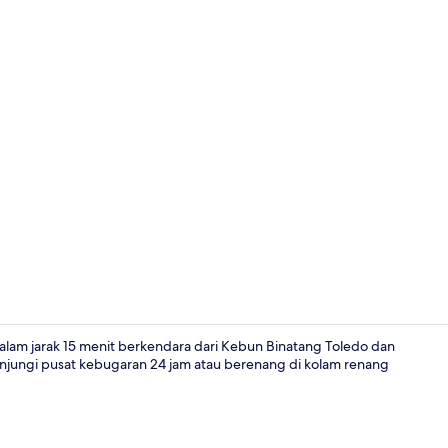
Seprai premi
lam jarak 15 menit berkendara dari Kebun Binatang Toledo dan
njungi pusat kebugaran 24 jam atau berenang di kolam renang
Sudah termas