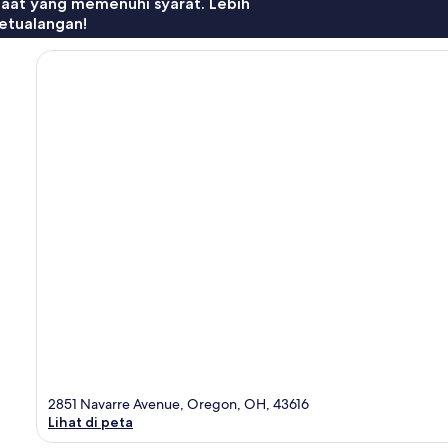
faat yang memenuhi syarat. Lebih
etualangan!
2851 Navarre Avenue, Oregon, OH, 43616
Lihat di peta