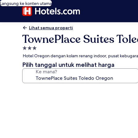
Langsung ke konten utama
Lihat semua properti
TownePlace Suites Tol
Properti
bintang
Hotel Oregon dengan kolam renang indoor, pusat kebugara
3.0
Pilih tanggal untuk melihat harga
Ke mana?
Galeri
foto
untuk
TownePlace
Suites
Toledo