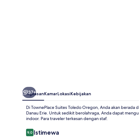
Oregon
37+
Ringkasan
Kamar
Lokasi
Kebijakan
Di TownePlace Suites Toledo Oregon, Anda akan berada da
Danau Erie. Untuk sedikit berolahraga, Anda dapat mengu
indoor. Para traveler terkesan dengan staf.
Ulasan
Istimewa
9,0
9,0 dari 10