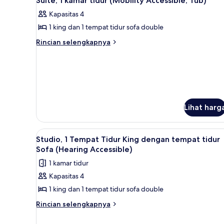
Suite, 1 kamar tidur (Mobility Accessible, Tub)
semua
Kapasitas 4
foto
1 king dan 1 tempat tidur sofa double
untuk
Suite,
Rincian
Rincian selengkapnya
lebih
1
lanjut
kamar
untuk
tidur
Suite,
(Mobility
1
kamar
Accessible,
tidur
Lihat harg
Tub)
(Mobility
Accessible,
Tub)
Lihat
Seprai premium, selimut bulu a
6
Studio, 1 Tempat Tidur King dengan tempat tidur
semua
Sofa (Hearing Accessible)
foto
1 kamar tidur
untuk
Kapasitas 4
Studio,
1 king dan 1 tempat tidur sofa double
1
Tempat
Rincian
Rincian selengkapnya
lebih
Tidur
lanjut