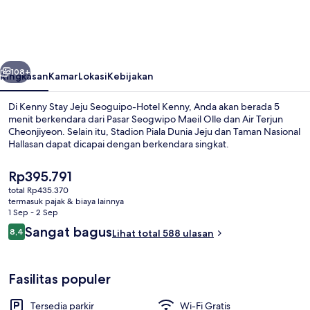
Jeju
Seoguipo-
Hotel
belumnya
Berikutnya
Kenny
108+
Ringkasan
Kamar
Lokasi
Kebijakan
Di Kenny Stay Jeju Seoguipo-Hotel Kenny, Anda akan berada 5
menit berkendara dari Pasar Seogwipo Maeil Olle dan Air Terjun
Cheonjiyeon. Selain itu, Stadion Piala Dunia Jeju dan Taman Nasional
Hallasan dapat dicapai dengan berkendara singkat.
Harga
Rp395.791
saat
total Rp435.370
ini
termasuk pajak & biaya lainnya
Rp395.791
1 Sep - 2 Sep
Sarapan prasmanan
Ulasan
Sangat bagus
8,4
Lihat total 588 ulasan
8,4 dari 10
Fasilitas populer
Tersedia parkir
Wi-Fi Gratis