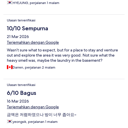
고 룸도 깨끗한 편이긴 합니다.
HYEJUNG, perjalanan 1 malam
Ulasan terverifikasi
10/10 Sempurna
21 Mar 2026
Terjemahkan dengan Google
Wasn’t sure what to expect, but for a place to stay and venture
out and explore the area it was very good. Not sure what the
heavy smell was, maybe the laundry in the basement?
Darren, perjalanan 2 malam
Ulasan terverifikasi
6/10 Bagus
16 Mar 2026
Terjemahkan dengan Google
금액은 저렴하였으나 방이 너무 좁아요~
yeongsik, perjalanan 1 malam