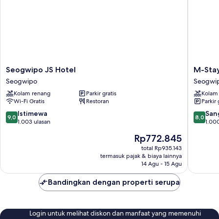
Seogwipo
M-
Seogwipo JS Hotel
M-Stay
JS
Stay
Seogwipo
Seogwi
Hotel
Hotel
Kolam renang
Parkir gratis
Kolam
Seogwipo
Jeju
Wi-Fi Gratis
Restoran
Parkir 
Seogwi
9.0
8.0
Istimewa
San
9,0
8,0
dari
dari
1.003 ulasan
1.00
10,
10,
Harga
Rp772.845
Istimewa,
Sangat
sekarang
1.003
Baik,
total Rp935.143
Rp772.845
termasuk pajak & biaya lainnya
ulasan
1.000
14 Agu - 15 Agu
ulasan
Bandingkan dengan properti serupa
Login untuk melihat diskon dan manfaat yang memenuhi