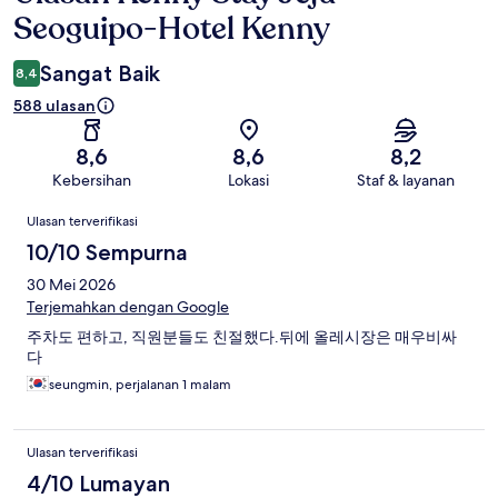
Seoguipo-Hotel Kenny
Sangat Baik
8,4
588 ulasan
8,6
8,6
8,2
Kebersihan
Lokasi
Staf & layanan
Ulasan
Ulasan terverifikasi
10/10 Sempurna
30 Mei 2026
Terjemahkan dengan Google
주차도 편하고, 직원분들도 친절했다.뒤에 올레시장은 매우비싸
다
seungmin, perjalanan 1 malam
Ulasan terverifikasi
4/10 Lumayan