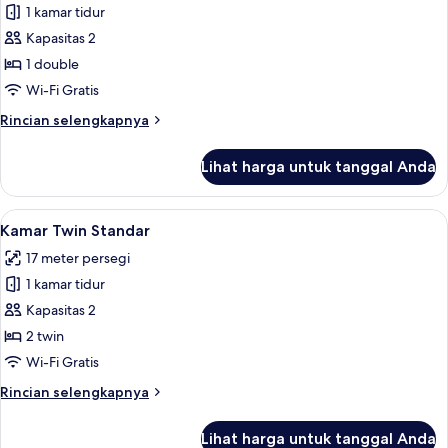
1 kamar tidur
untuk
Kamar
Kapasitas 2
Double
1 double
Standar
Wi-Fi Gratis
Rincian
Rincian selengkapnya
lebih
lanjut
Lihat harga untuk tanggal Anda
untuk
Kamar
Double
Lihat
Kamar Twin Standar | Seprai premium, 
7
Standar
Kamar Twin Standar
semua
17 meter persegi
foto
1 kamar tidur
untuk
Kamar
Kapasitas 2
Twin
2 twin
Standar
Wi-Fi Gratis
Rincian
Rincian selengkapnya
lebih
lanjut
Lihat harga untuk tanggal Anda
untuk