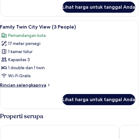
lanjut
Lihat harga untuk tanggal Anda
untuk
Standard
Twin
Lihat
Family Twin City View (3 People) | P
15
City
Family Twin City View (3 People)
semua
Ocean
Pemandangan kota
View
foto
17 meter persegi
untuk
Family
1 kamar tidur
Twin
Kapasitas 3
City
1 double dan 1 twin
View
Wi-Fi Gratis
(3
Rincian
Rincian selengkapnya
People)
lebih
lanjut
Lihat harga untuk tanggal Anda
untuk
Family
Twin
Properti serupa
City
View
Seogwipo JS Hotel
M-Stay H
(3
People)