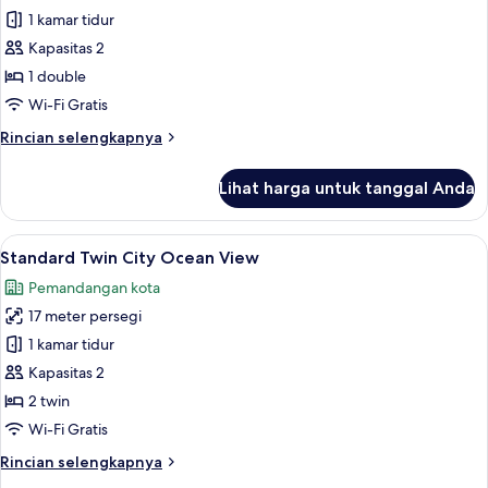
Kamar
1 kamar tidur
Double
Kapasitas 2
Standar,
1 double
pemandangan
Wi-Fi Gratis
kota
Rincian
Rincian selengkapnya
lebih
lanjut
Lihat harga untuk tanggal Anda
untuk
Kamar
Double
Lihat
Standard Twin City Ocean View | Sepra
12
Standar,
Standard Twin City Ocean View
semua
pemandangan
Pemandangan kota
kota
foto
17 meter persegi
untuk
Standard
1 kamar tidur
Twin
Kapasitas 2
City
2 twin
Ocean
Wi-Fi Gratis
View
Rincian
Rincian selengkapnya
lebih