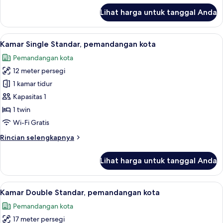
lanjut
Lihat harga untuk tanggal Anda
untuk
Standard
Corner
Lihat
Kamar Single Standar, pemandangan kot
12
Double
Kamar Single Standar, pemandangan kota
semua
Panorama
Pemandangan kota
View
foto
12 meter persegi
untuk
Kamar
1 kamar tidur
Single
Kapasitas 1
Standar,
1 twin
pemandangan
Wi-Fi Gratis
kota
Rincian
Rincian selengkapnya
lebih
lanjut
Lihat harga untuk tanggal Anda
untuk
Kamar
Single
Lihat
Kamar Double Standar, pemandangan ko
10
Standar,
Kamar Double Standar, pemandangan kota
semua
pemandangan
Pemandangan kota
kota
foto
17 meter persegi
untuk