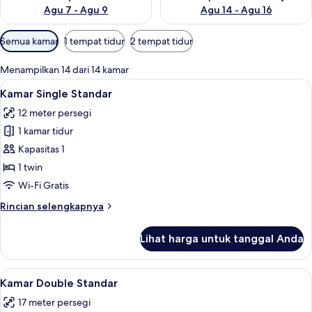
Agu 7 - Agu 9
Agu 14 - Agu 16
Filter
Semua kamar
1 tempat tidur
2 tempat tidur
tersedia
untuk
Menampilkan 14 dari 14 kamar
kamar
Lihat
Kamar Single Standar | Seprai premium,
6
Kamar Single Standar
semua
12 meter persegi
foto
1 kamar tidur
untuk
Kamar
Kapasitas 1
Single
1 twin
Standar
Wi-Fi Gratis
Rincian
Rincian selengkapnya
lebih
lanjut
Lihat harga untuk tanggal Anda
untuk
Kamar
Single
Lihat
Kamar Double Standar | Seprai premium
6
Standar
Kamar Double Standar
semua
17 meter persegi
foto