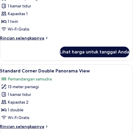
Standard
1 kamar tidur
Corner
Kapasitas 1
Single
1 twin
Panorama
Wi-Fi Gratis
View
Rincian
Rincian selengkapnya
lebih
lanjut
Lihat harga untuk tanggal Anda
untuk
Standard
Corner
Lihat
Standard Corner Double Panorama View 
12
Single
Standard Corner Double Panorama View
semua
Panorama
Pemandangan samudra
View
foto
13 meter persegi
untuk
Standard
1 kamar tidur
Corner
Kapasitas 2
Double
1 double
Panorama
Wi-Fi Gratis
View
Rincian
Rincian selengkapnya
lebih