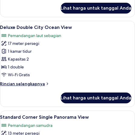
lanjut
Room
Lihat harga untuk tanggal Anda
untuk
(Panorama
Standard
View)
Corner
Lihat
Deluxe Double City Ocean View | Pe
9
Double
Deluxe Double City Ocean View
semua
Room
Pemandangan laut sebagian
(Panorama
foto
View)
17 meter persegi
untuk
Deluxe
1 kamar tidur
Double
Kapasitas 2
City
1 double
Ocean
Wi-Fi Gratis
View
Rincian
Rincian selengkapnya
lebih
lanjut
Lihat harga untuk tanggal Anda
untuk
Deluxe
Double
Lihat
Standard Corner Single Panorama View 
15
City
Standard Corner Single Panorama View
semua
Ocean
Pemandangan samudra
View
foto
13 meter persegi
untuk