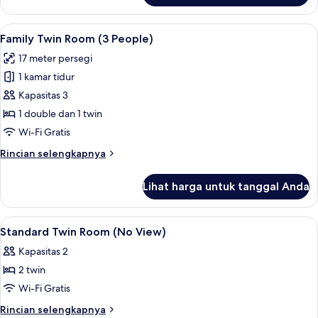
Kamar
Twin
Lihat
Family Twin Room (3 People) | Seprai p
6
Standar
Family Twin Room (3 People)
semua
17 meter persegi
foto
1 kamar tidur
untuk
Family
Kapasitas 3
Twin
1 double dan 1 twin
Room
Wi-Fi Gratis
(3
Rincian
Rincian selengkapnya
People)
lebih
lanjut
Lihat harga untuk tanggal Anda
untuk
Family
Twin
Lihat
Seprai premium, selimut bulu angsa, ti
1
Room
Standard Twin Room (No View)
semua
(3
Kapasitas 2
People)
foto
2 twin
untuk
Standard
Wi-Fi Gratis
Twin
Rincian
Rincian selengkapnya