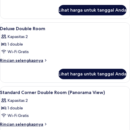
Room
lebih
lanjut
(No
Lihat harga untuk tanggal Anda
untuk
View)
Standard
Twin
Lihat
Seprai premium, selimut bulu angsa, ti
8
Room
Deluxe Double Room
semua
(No
Kapasitas 2
View)
foto
1 double
untuk
Deluxe
Wi-Fi Gratis
Double
Rincian
Rincian selengkapnya
Room
lebih
lanjut
Lihat harga untuk tanggal Anda
untuk
Deluxe
Double
Lihat
Seprai premium, selimut bulu angsa, ti
3
Room
Standard Corner Double Room (Panorama View)
semua
Kapasitas 2
foto
1 double
untuk
Standard
Wi-Fi Gratis
Corner
Rincian
Rincian selengkapnya
Double
lebih