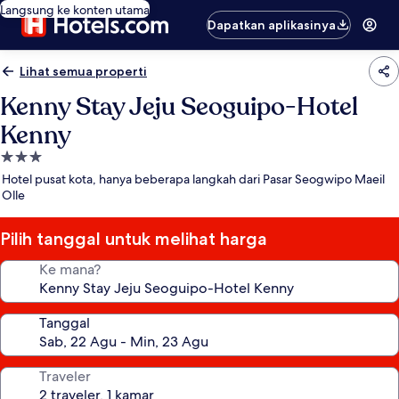
Langsung ke konten utama
Dapatkan aplikasinya
Lihat semua properti
Kenny Stay Jeju Seoguipo-Hotel
Kenny
Properti
bintang
Hotel pusat kota, hanya beberapa langkah dari Pasar Seogwipo Maeil
3.0
Olle
Pilih tanggal untuk melihat harga
Ke mana?
Tanggal
Traveler