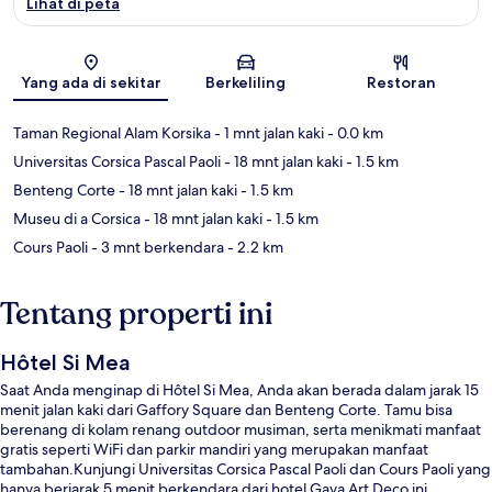
Lihat di peta
Peta
Yang ada di sekitar
Berkeliling
Restoran
Taman Regional Alam Korsika
- 1 mnt jalan kaki
- 0.0 km
Universitas Corsica Pascal Paoli
- 18 mnt jalan kaki
- 1.5 km
Benteng Corte
- 18 mnt jalan kaki
- 1.5 km
Museu di a Corsica
- 18 mnt jalan kaki
- 1.5 km
Cours Paoli
- 3 mnt berkendara
- 2.2 km
Tentang properti ini
Hôtel Si Mea
Saat Anda menginap di Hôtel Si Mea, Anda akan berada dalam jarak 15
menit jalan kaki dari Gaffory Square dan Benteng Corte. Tamu bisa
berenang di kolam renang outdoor musiman, serta menikmati manfaat
gratis seperti WiFi dan parkir mandiri yang merupakan manfaat
tambahan.Kunjungi Universitas Corsica Pascal Paoli dan Cours Paoli yang
hanya berjarak 5 menit berkendara dari hotel Gaya Art Deco ini.