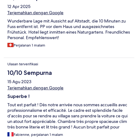
12 Apr 2025
Terjemahkan dengan Google
Wunderbare Lage mit Aussicht auf Altstadt, die 10 Minuten zu
Fuss entfernt ist. PP vor dem Haus und ausgezeichnetes
Frühstück. Hotel liegt inmitten eines Naturgartens. Freundliches
Personal. Empfehlenswert!
Perjalanan 1 malam
Ulasan terverifikasi
10/10 Sempurna
15 Agu 2023
Terjemahkan dengan Google
Superbe !
Tout est parfait ! Dès notre arrivée nous sommes accueillis avec
professionnalisme et efficacité. Le cadre est splendide facile
d’accès pour se rendre au village sans prendre la voiture ce qui
un atout fort appréciable. Chambre très propre spacieuse clim
très bonne literie et lit très grand ! Aucun bruit parfait pour
passer une belle nuit. Magnifique piscine très propre et bien
Fabienne, perjalanan 1 malam