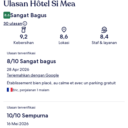
Ulasan Hôtel Si Mea
Ulasan
Sangat Bagus
8,6
30 ulasan
9,2
8,6
8,4
Kebersihan
Lokasi
Staf & layanan
Ulasan
Ulasan terverifikasi
8/10 Sangat bagus
28 Apr 2026
Terjemahkan dengan Google
Établissement bien placé, au calme et avec un parking gratuit
Eric, perjalanan 1 malam
Ulasan terverifikasi
10/10 Sempurna
16 Mei 2026