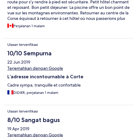
route pour s’y rendre à pied est sécuritaire. Petit hôtel charmant
et reposant. Bon petit déjeuner. La piscine offre un bon point de
vue sur les montagnes environnantes. Retourner au centre de la
Corse équivaut à retourner à cet hôtel où nous passerions plus
d’une nuit la prochaine fois.
Perjalanan 1 malam
Ulasan terverifikasi
10/10 Sempurna
22 Jun 2019
Terjemahkan dengan Google
L’adresse incontournable à Corte
Cadre sympa, tranquille et confortable
DIDIER, perjalanan 1 malam
Ulasan terverifikasi
8/10 Sangat bagus
19 Apr 2019
Terjemahkan dengan Google