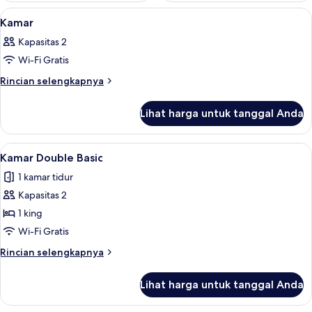
Lihat
Meja kerja, Wi-Fi gratis, dan seprai lin
3
Kamar
semua
Kapasitas 2
foto
Wi-Fi Gratis
untuk
Kamar
Rincian
Rincian selengkapnya
lebih
lanjut
Lihat harga untuk tanggal Anda
untuk
Kamar
Lihat
Kamar Double Basic | Meja kerja, Wi-Fi 
3
Kamar Double Basic
semua
1 kamar tidur
foto
Kapasitas 2
untuk
Kamar
1 king
Double
Wi-Fi Gratis
Basic
Rincian
Rincian selengkapnya
lebih
lanjut
Lihat harga untuk tanggal Anda
untuk
Kamar