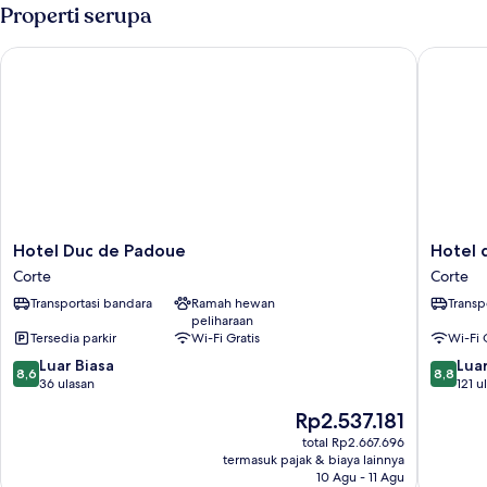
Double
Properti serupa
Basic
Hotel Duc de Padoue
Hotel d
Hotel
Hotel
Hotel Duc de Padoue
Hotel 
Duc
du
Corte
Corte
de
Nord
Transportasi bandara
Ramah hewan
Transp
Padoue
Corte
peliharaan
Corte
Tersedia parkir
Wi-Fi Gratis
Wi-Fi 
8.6
8.8
Luar Biasa
Luar
8,6
8,8
dari
dari
36 ulasan
121 u
10,
10,
Harga
Rp2.537.181
Luar
Luar
sekarang
Biasa,
Biasa,
total Rp2.667.696
Rp2.537.181
termasuk pajak & biaya lainnya
36
121
10 Agu - 11 Agu
ulasan
ulasan