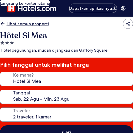
Langsung ke konten utama
Dapatkan aplikasinya
Lihat semua properti
Hôtel Si Mea
Properti
bintang
Hotel pegunungan, mudah dijangkau dari Gaffory Square
3.0
Pilih tanggal untuk melihat harga
Ke mana?
Tanggal
Traveler
Cari