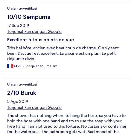
Ulasan terverifikasi
10/10 Sempurna
17 Sep 2019
Terjemahkan dengan Google
Excellent à tous points de vue
Très bel hôtel ancien avec beaucoup de charme. On s’y sent
bien. L’accueil est excellent. La piscine est un plus . Le petit
déjeuner divin.
XAVIER, perjalanan 1 malam
Ulasan terverifikasi
2/10 Buruk
5 Agu 2019
Terjemahkan dengan Google
The shower has nothing where to hang the hose, so you have to
hold the hose with one hand and try to use the soap with your
free hand. I am not used to this torture. No curtains or contaiiner
for the water so all the bathroom gets wet. Bad mood of the