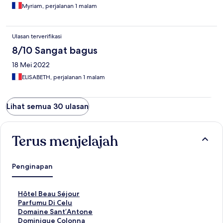
Myriam, perjalanan 1 malam
Ulasan terverifikasi
8/10 Sangat bagus
18 Mei 2022
ELISABETH, perjalanan 1 malam
Lihat semua 30 ulasan
Terus menjelajah
Penginapan
T
Hôtel Beau Séjour
a
T
Parfumu Di Celu
u
a
T
Domaine Sant’Antone
t
u
a
T
Dominique Colonna