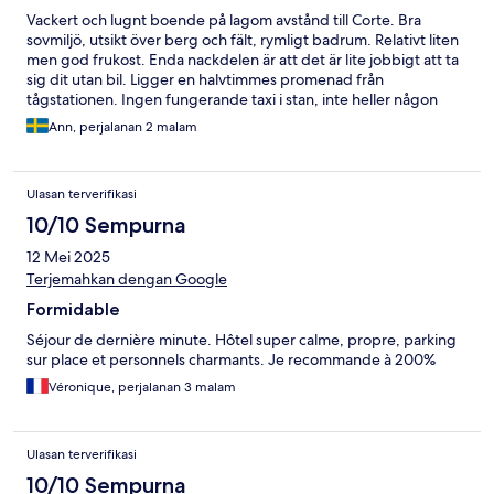
Vackert och lugnt boende på lagom avstånd till Corte. Bra
sovmiljö, utsikt över berg och fält, rymligt badrum. Relativt liten
men god frukost. Enda nackdelen är att det är lite jobbigt att ta
sig dit utan bil. Ligger en halvtimmes promenad från
tågstationen. Ingen fungerande taxi i stan, inte heller någon
buss.
Ann, perjalanan 2 malam
Ulasan terverifikasi
10/10 Sempurna
12 Mei 2025
Terjemahkan dengan Google
Formidable
Séjour de dernière minute. Hôtel super calme, propre, parking
sur place et personnels charmants. Je recommande à 200%
Véronique, perjalanan 3 malam
Ulasan terverifikasi
10/10 Sempurna