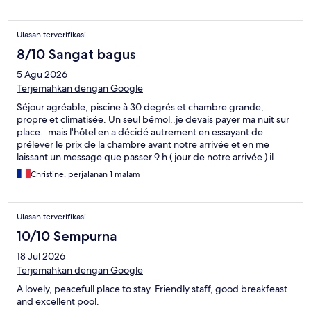
équipée en transats avec une belle vue. Petit déjeuner très
copieux et très bon. Hâte de revenir pour passer une nuit de
plus c’était trop court mais étape au top ☀️ Merci !
Ulasan terverifikasi
8/10 Sangat bagus
5 Agu 2026
Terjemahkan dengan Google
Séjour agréable, piscine à 30 degrés et chambre grande,
propre et climatisée. Un seul bémol..je devais payer ma nuit sur
place.. mais l'hôtel en a décidé autrement en essayant de
prélever le prix de la chambre avant notre arrivée et en me
laissant un message que passer 9 h ( jour de notre arrivée ) il
annulait la réservation. Je trouve pas cela très correct et
Christine, perjalanan 1 malam
contraire aux conditions . annoncées..paiement sur place
Ulasan terverifikasi
10/10 Sempurna
18 Jul 2026
Terjemahkan dengan Google
A lovely, peacefull place to stay. Friendly staff, good breakfeast
and excellent pool.