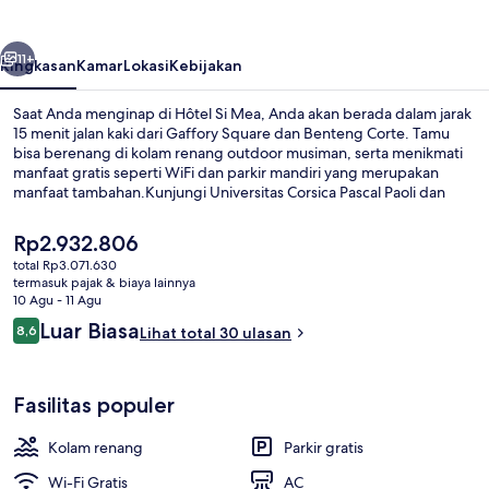
belumnya
Berikutnya
11+
Ringkasan
Kamar
Lokasi
Kebijakan
Saat Anda menginap di Hôtel Si Mea, Anda akan berada dalam jarak
15 menit jalan kaki dari Gaffory Square dan Benteng Corte. Tamu
bisa berenang di kolam renang outdoor musiman, serta menikmati
manfaat gratis seperti WiFi dan parkir mandiri yang merupakan
manfaat tambahan.Kunjungi Universitas Corsica Pascal Paoli dan
Cours Paoli yang hanya berjarak 5 menit berkendara dari hotel Gaya
Art Deco ini.
Harga
Rp2.932.806
saat
total Rp3.071.630
ini
termasuk pajak & biaya lainnya
Kolam renang outdoor musiman, den
Rp2.932.806
10 Agu - 11 Agu
Ulasan
Luar Biasa
8,6
Lihat total 30 ulasan
8,6 dari 10
Fasilitas populer
Kolam renang
Parkir gratis
Wi-Fi Gratis
AC