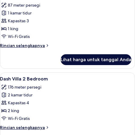
(Dash)
87 meter persegi
untuk
Kamar
1 kamar tidur
Premium,
Kapasitas 3
jet
1 king
tub,
Wi-Fi Gratis
pemandangan
Rincian
Rincian selengkapnya
laut
lebih
(Dash)
lanjut
Lihat harga untuk tanggal Anda
untuk
Kamar
Premium,
Lihat
Dash Villa 2 Bedroom | Pemandangan 
7
jet
Dash Villa 2 Bedroom
semua
tub,
176 meter persegi
pemandangan
foto
laut
2 kamar tidur
untuk
(Dash)
Dash
Kapasitas 4
Villa
2 king
2
Wi-Fi Gratis
Bedroom
Rincian
Rincian selengkapnya
lebih