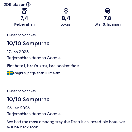
208 ulasan
7,4
8,4
7,8
Kebersihan
Lokasi
Staf & layanan
Ulasan
Ulasan terverifikasi
10/10 Sempurna
17 Jan 2026
Terjemahkan dengan Google
Fint hotell, bra frukost, bra poolområde.
Magnus, perjalanan 10 malam
Ulasan terverifikasi
10/10 Sempurna
26 Jan 2026
Terjemahkan dengan Google
We had the most amazing stay the Dash is an incredible hotel we
will be back soon