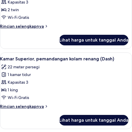
Kamar
Kapasitas 3
Twin
2 twin
Superior
Wi-Fi Gratis
(Dash)
Rincian
Rincian selengkapnya
lebih
lanjut
Lihat harga untuk tanggal Anda
untuk
Kamar
Twin
Lihat
Minibar, brankas, meja kerja, dan rua
8
Superior
Kamar Superior, pemandangan kolam renang (Dash)
semua
(Dash)
22 meter persegi
foto
1 kamar tidur
untuk
Kamar
Kapasitas 3
Superior,
1 king
pemandangan
Wi-Fi Gratis
kolam
Rincian
Rincian selengkapnya
renang
lebih
(Dash)
lanjut
Lihat harga untuk tanggal Anda
untuk
Kamar