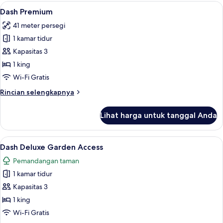
Superior,
Lihat
Dash Premium | Minibar, brankas, meja
4
pemandangan
Dash Premium
semua
kolam
41 meter persegi
renang
foto
(Dash)
1 kamar tidur
untuk
Dash
Kapasitas 3
Premium
1 king
Wi-Fi Gratis
Rincian
Rincian selengkapnya
lebih
lanjut
Lihat harga untuk tanggal Anda
untuk
Dash
Premium
Lihat
Dash Deluxe Garden Access | Minibar, 
1
Dash Deluxe Garden Access
semua
Pemandangan taman
foto
1 kamar tidur
untuk
Dash
Kapasitas 3
Deluxe
1 king
Garden
Wi-Fi Gratis
Access