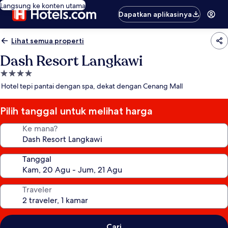
Langsung ke konten utama
Dapatkan aplikasinya
Lihat semua properti
Dash Resort Langkawi
Properti
bintang
Hotel tepi pantai dengan spa, dekat dengan Cenang Mall
4.0
Pilih tanggal untuk melihat harga
Ke mana?
Tanggal
Traveler
Cari