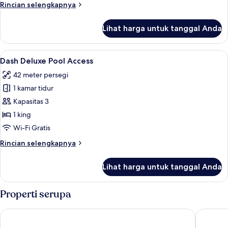
Rincian
Rincian selengkapnya
lebih
lanjut
Lihat harga untuk tanggal Anda
untuk
Dash
Deluxe
Lihat
Minibar, brankas, meja kerja, dan rua
1
Garden
Dash Deluxe Pool Access
semua
Access
42 meter persegi
foto
1 kamar tidur
untuk
Dash
Kapasitas 3
Deluxe
1 king
Pool
Wi-Fi Gratis
Access
Rincian
Rincian selengkapnya
lebih
lanjut
Lihat harga untuk tanggal Anda
untuk
Dash
Deluxe
Properti serupa
Pool
Access
Holiday Villa Resort & Beachclub Langkawi
Aloft by