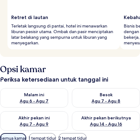
Retret di lautan
Kebaha
Terletak langsung di pantai, hotel ini menawarkan
Bisnis b
liburan pesisir utama. Ombak dan pasir menciptakan
dengan 
latar belakang yang sempurna untuk liburan yang
bekerja
menyegarkan.
menyesa
Opsi kamar
Periksa ketersediaan untuk tanggal ini
Periksa ketersediaan untuk malam ini Agu 6 - Agu 7
Periksa ketersediaan untuk be
Malam ini
Besok
Agu 6 - Agu 7
Agu 7 - Agu 8
Periksa ketersediaan untuk akhir pekan ini Agu 7 - Agu 9
Periksa ketersediaan untuk ak
Akhir pekan ini
Akhir pekan berikutnya
Agu 7 - Agu 9
Agu 14 - Agu 16
Filter
Semua kamar
1 tempat tidur
2 tempat tidur