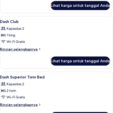
lanjut
Lihat harga untuk tanggal Anda
untuk
Dash
Villa
Lihat
Minibar, brankas, meja kerja, dan rua
7
2
Dash Club
semua
Bedroom
Kapasitas 2
foto
1 king
untuk
Dash
Wi-Fi Gratis
Club
Rincian
Rincian selengkapnya
lebih
lanjut
Lihat harga untuk tanggal Anda
untuk
Dash
Club
Lihat
Minibar, brankas, meja kerja, dan rua
4
Dash Superior Twin Bed
semua
Kapasitas 2
foto
2 twin
untuk
Dash
Wi-Fi Gratis
Superior
Rincian
Rincian selengkapnya
Twin
lebih