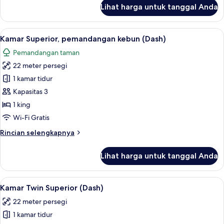
lanjut
Bed
Lihat harga untuk tanggal Anda
untuk
Dash
Superior
Lihat
Minibar, brankas, meja kerja, dan rua
6
Twin
Kamar Superior, pemandangan kebun (Dash)
semua
Bed
Pemandangan taman
foto
22 meter persegi
untuk
Kamar
1 kamar tidur
Superior,
Kapasitas 3
pemandangan
1 king
kebun
Wi-Fi Gratis
(Dash)
Rincian
Rincian selengkapnya
lebih
lanjut
Lihat harga untuk tanggal Anda
untuk
Kamar
Superior,
Lihat
Kamar Twin Superior (Dash) | Minibar,
5
pemandangan
Kamar Twin Superior (Dash)
semua
kebun
22 meter persegi
(Dash)
foto
1 kamar tidur
untuk