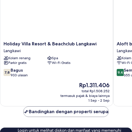
Holiday
Aloft
Holiday Villa Resort & Beachclub Langkawi
Aloft 
Villa
by
Langkawi
Langkaw
Resort
Marriott
Kolam renang
Spa
Kolam
&
Langkaw
Parkir gratis
Wi-Fi Gratis
Wi-Fi 
Beachclub
Pantai
Langkawi
Tengah
7.8
9.4
Bagus
Sem
7,8
9,4
Langkawi
Langkaw
dari
dari
933 ulasan
655 
10,
10,
Harga
Rp1.311.406
Bagus,
Sempur
sekarang
933
655
total Rp1.508.252
Rp1.311.406
termasuk pajak & biaya lainnya
ulasan
ulasan
1 Sep - 2 Sep
Bandingkan dengan properti serupa
Login untuk melihat diskon dan manfaat yang memenuhi