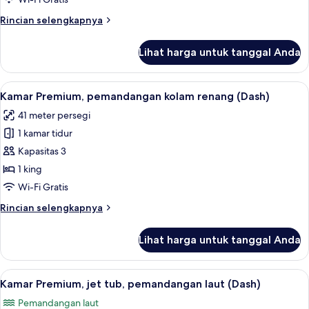
Tidur
Rincian
Rincian selengkapnya
King
lebih
(Dash)
lanjut
Lihat harga untuk tanggal Anda
untuk
Kamar
Superior,
Lihat
Kamar Premium, pemandangan kolam ren
6
1
Kamar Premium, pemandangan kolam renang (Dash)
semua
Tempat
41 meter persegi
Tidur
foto
King
1 kamar tidur
untuk
(Dash)
Kamar
Kapasitas 3
Premium,
1 king
pemandangan
Wi-Fi Gratis
kolam
Rincian
Rincian selengkapnya
renang
lebih
(Dash)
lanjut
Lihat harga untuk tanggal Anda
untuk
Kamar
Premium,
Lihat
Kamar Premium, jet tub, pemandangan l
7
pemandangan
Kamar Premium, jet tub, pemandangan laut (Dash)
semua
kolam
Pemandangan laut
renang
foto