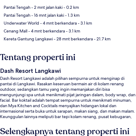
Pantai Tengah
- 2 mnt jalan kaki
- 0.2 km
Pantai Tengah
- 16 mnt jalan kaki
- 1.3 km
Underwater World
- 4 mnt berkendara
- 3.1 km
Cenang Mall
- 4 mnt berkendara
- 3.1 km
Kereta Gantung Langkawi
- 28 mnt berkendara
- 21.7 km
Tentang properti ini
Dash Resort Langkawi
Dash Resort Langkawi adalah pilihan sempurna untuk menginap di
pantai di Langkawi. Rasakan keseruan bermain air di kolam renang
outdoor, sedangkan tamu yang ingin memanjakan diri bisa
mengunjungi spa untuk menikmati pijat jaringan dalam, body wrap, dan
facial. Bar koktail adalah tempat sempurna untuk menikmati minuman,
dan Mya Kitchen and Cocktails menyajikan hidangan lokal dan
internasional serta buka untuk sarapan, makan siang, dan makan malam.
Keunggulan lainnya meliputi bar tepi kolam renang, pusat kebugaran,
dan kolam renang anak.
Selengkapnya tentang properti ini