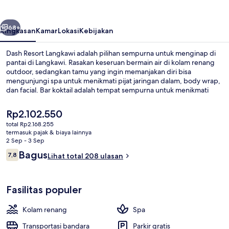
belumnya
Berikutnya
68+
Ringkasan
Kamar
Lokasi
Kebijakan
Dash Resort Langkawi adalah pilihan sempurna untuk menginap di
pantai di Langkawi. Rasakan keseruan bermain air di kolam renang
outdoor, sedangkan tamu yang ingin memanjakan diri bisa
mengunjungi spa untuk menikmati pijat jaringan dalam, body wrap,
dan facial. Bar koktail adalah tempat sempurna untuk menikmati
minuman, dan Mya Kitchen and Cocktails menyajikan hidangan lokal
dan internasional serta buka untuk sarapan, makan siang, dan makan
Harga
Rp2.102.550
malam. Keunggulan lainnya meliputi bar tepi kolam renang, pusat
saat
total Rp2.168.255
kebugaran, dan kolam renang anak.
ini
termasuk pajak & biaya lainnya
Dek berjemur
Rp2.102.550
2 Sep - 3 Sep
Ulasan
Bagus
7,8
Lihat total 208 ulasan
7,8 dari 10
Fasilitas populer
Kolam renang
Spa
Transportasi bandara
Parkir gratis