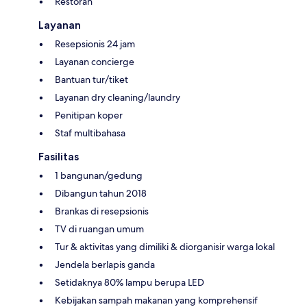
Restoran
Layanan
Resepsionis 24 jam
Layanan concierge
Bantuan tur/tiket
Layanan dry cleaning/laundry
Penitipan koper
Staf multibahasa
Fasilitas
1 bangunan/gedung
Dibangun tahun 2018
Brankas di resepsionis
TV di ruangan umum
Tur & aktivitas yang dimiliki & diorganisir warga lokal
Jendela berlapis ganda
Setidaknya 80% lampu berupa LED
Kebijakan sampah makanan yang komprehensif