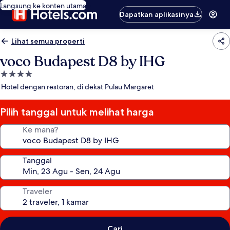
Langsung ke konten utama
Dapatkan aplikasinya
Lihat semua properti
voco Budapest D8 by IHG
Properti
bintang
Hotel dengan restoran, di dekat Pulau Margaret
4.0
Pilih tanggal untuk melihat harga
Ke mana?
Tanggal
Traveler
Cari