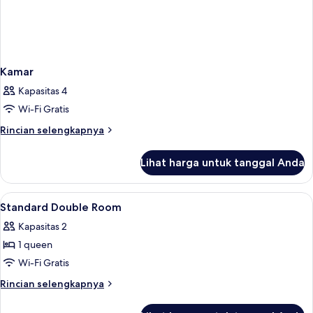
Kamar
Kapasitas 4
Wi-Fi Gratis
Rincian
Rincian selengkapnya
lebih
lanjut
Lihat harga untuk tanggal Anda
untuk
Kamar
Lihat
Brankas, meja kerja, ruang kerja rama
5
Standard Double Room
semua
Kapasitas 2
foto
1 queen
untuk
Standard
Wi-Fi Gratis
Double
Rincian
Rincian selengkapnya
Room
lebih
lanjut