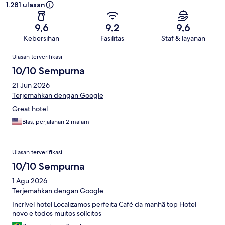
1.281 ulasan
9,6
9,2
9,6
Kebersihan
Fasilitas
Staf & layanan
Ulasan
Ulasan terverifikasi
10/10 Sempurna
21 Jun 2026
Terjemahkan dengan Google
Great hotel
Blas, perjalanan 2 malam
Ulasan terverifikasi
10/10 Sempurna
1 Agu 2026
Terjemahkan dengan Google
Incrível hotel Localizamos perfeita Café da manhã top Hotel
novo e todos muitos solícitos