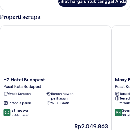
Lihat harga untuk tanggal Anda
untuk
Standard
Double
Properti serupa
Room
H2 Hotel Budapest
Moxy Bu
H2
Moxy
H2 Hotel Budapest
Moxy 
Hotel
Budape
Pusat Kota Budapest
Pusat K
Budapest
Downto
Gratis Sarapan
Ramah hewan
Tersed
Pusat
Pusat
peliharaan
Tersed
Kota
Kota
Tersedia parkir
Wi-Fi Gratis
terhu
Budapest
Budape
9.2
9.4
Istimewa
Sem
9,2
9,4
dari
dari
1.844 ulasan
38 u
10,
10,
Harga
Rp2.049.863
Istimewa,
Sempur