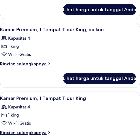
Tempat
lebih
lanjut
Tidur
Lihat harga untuk tanggal Anda
untuk
King
Kamar,
(Cosy)
1
Lihat
Brankas, meja kerja, ruang kerja rama
1
Tempat
Kamar Premium, 1 Tempat Tidur King, balkon
semua
Tidur
Kapasitas 4
King
foto
(Cosy)
1 king
untuk
Kamar
Wi-Fi Gratis
Premium,
Rincian
Rincian selengkapnya
1
lebih
lanjut
Tempat
Lihat harga untuk tanggal Anda
untuk
Tidur
Kamar
King,
Premium,
Lihat
Kamar Premium, 1 Tempat Tidur King | 
6
balkon
1
Kamar Premium, 1 Tempat Tidur King
semua
Tempat
Kapasitas 4
Tidur
foto
King,
1 king
untuk
balkon
Kamar
Wi-Fi Gratis
Premium,
Rincian
Rincian selengkapnya
1
lebih