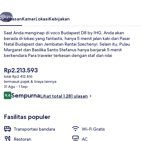
by
IHG
belumnya
Berikutnya
121+
Ringkasan
Kamar
Lokasi
Kebijakan
Saat Anda menginap di voco Budapest D8 by IHG, Anda akan
berada di lokasi yang fantastis, hanya 5 menit jalan kaki dari Pasar
Natal Budapest dan Jembatan Rantai Szechenyi. Selain itu, Pulau
Margaret dan Basilika Santo Stefanus hanya berjarak 5 menit
berkendara.Para traveler terkesan dengan staf dan nilai
keseluruhan. Properti ini berada dekat dengan transportasi umum:
Stasiun Vorosmarty Square berjarak 3 menit dan Pemberhentian
Harga
Rp2.213.593
Trem Eötvös tér berjarak 3 menit.
saat
total Rp2.412.816
ini
termasuk pajak & biaya lainnya
Bar (di properti)
Rp2.213.593
31 Agu - 1 Sep
Ulasan
Sempurna
9,4
Lihat total 1.281 ulasan
9,4 dari 10
Fasilitas populer
Transportasi bandara
Wi-Fi Gratis
Restoran
AC