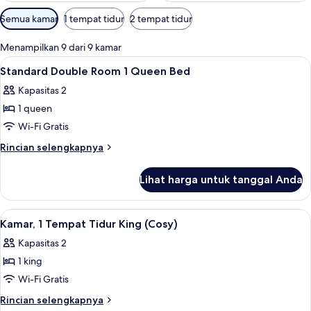
Filter
Semua kamar
1 tempat tidur
2 tempat tidur
tersedia
untuk
Menampilkan 9 dari 9 kamar
kamar
Lihat
Brankas, meja kerja, ruang kerja rama
8
Standard Double Room 1 Queen Bed
semua
Kapasitas 2
foto
1 queen
untuk
Standard
Wi-Fi Gratis
Double
Rincian
Rincian selengkapnya
Room
lebih
lanjut
1
Lihat harga untuk tanggal Anda
untuk
Queen
Standard
Bed
Double
Lihat
Kamar, 1 Tempat Tidur King (Cosy) | Br
4
Room
Kamar, 1 Tempat Tidur King (Cosy)
semua
1
Kapasitas 2
Queen
foto
Bed
1 king
untuk
Kamar,
Wi-Fi Gratis
1
Rincian
Rincian selengkapnya