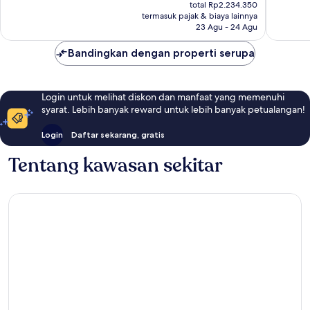
sekarang
1.844
38
total Rp2.234.350
Rp2.049.863
ulasan
ulasan
termasuk pajak & biaya lainnya
23 Agu - 24 Agu
Bandingkan dengan properti serupa
Login untuk melihat diskon dan manfaat yang memenuhi
syarat. Lebih banyak reward untuk lebih banyak petualangan!
Login
Daftar sekarang, gratis
Tentang kawasan sekitar