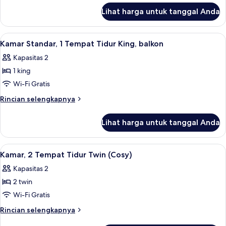
lanjut
Tempat
Lihat harga untuk tanggal Anda
untuk
Tidur
Kamar
King
Premium,
Lihat
Kamar Standar, 1 Tempat Tidur King, ba
6
1
Kamar Standar, 1 Tempat Tidur King, balkon
semua
Tempat
Kapasitas 2
Tidur
foto
King
1 king
untuk
Kamar
Wi-Fi Gratis
Standar,
Rincian
Rincian selengkapnya
1
lebih
lanjut
Tempat
Lihat harga untuk tanggal Anda
untuk
Tidur
Kamar
King,
Standar,
Lihat
Kamar, 2 Tempat Tidur Twin (Cosy) | Br
3
balkon
1
Kamar, 2 Tempat Tidur Twin (Cosy)
semua
Tempat
Kapasitas 2
Tidur
foto
King,
2 twin
untuk
balkon
Kamar,
Wi-Fi Gratis
2
Rincian
Rincian selengkapnya
Tempat
lebih