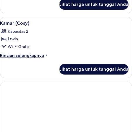
lanjut
Tidur
Lihat harga untuk tanggal Anda
untuk
Twin
Kamar,
(Cosy)
2
Lihat
Kamar (Cosy) | Brankas, meja kerja, ru
5
Tempat
Kamar (Cosy)
semua
Tidur
Kapasitas 2
Twin
foto
(Cosy)
1 twin
untuk
Kamar
Wi-Fi Gratis
(Cosy)
Rincian
Rincian selengkapnya
lebih
lanjut
Lihat harga untuk tanggal Anda
untuk
Kamar
(Cosy)