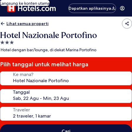
Langsung ke konten utama
Dapatkan aplikasinya
Lihat semua properti
Hotel Nazionale Portofino
Properti
bintang
Hotel dengan bar/lounge, di dekat Marina Portofino
3.0
Pilih tanggal untuk melihat harga
Ke mana?
Tanggal
Traveler
Cari