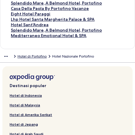
S
k
u
t
n
u
r
a
d
n
a
t
S
n
a
t
u
a
T
Splendido Mare, A Belmond Hotel, Portofino
p
H
k
u
t
n
u
r
a
d
n
a
t
S
n
a
t
u
a
T
Casa Della Paola By Portofino Vacanze
l
o
A
k
u
t
n
u
r
a
d
n
a
t
S
n
a
t
u
a
T
Eight Hotel Paraggi
e
t
l
G
k
u
t
n
u
r
a
d
n
a
t
S
n
a
t
u
a
T
Lhp Hotel Santa Margherita Palace & SPA
n
e
b
r
E
k
u
t
n
u
r
a
d
n
a
t
S
n
a
t
u
a
T
Hotel Sant'Andrea
d
l
e
a
x
B
k
u
t
n
u
r
a
d
n
a
t
S
n
a
t
u
a
T
Splendido Mare, A Belmond Hotel, Portofino
i
V
r
n
c
e
H
k
u
t
n
u
r
a
d
n
a
t
S
n
a
t
u
a
T
Mediterraneo Emotional Hotel & SPA
d
i
g
d
e
s
o
H
k
u
t
n
u
r
a
d
n
a
t
S
n
a
t
u
a
o
l
o
H
l
t
t
o
S
k
u
t
n
u
r
a
d
n
a
t
S
n
a
t
u
,
l
A
o
s
W
e
t
p
H
k
u
t
n
u
r
a
d
n
a
t
S
n
a
t
Hotel di Portofino
Hotel Nazionale Portofino
A
a
n
t
i
e
l
e
l
o
H
k
u
t
n
u
r
a
d
n
a
t
S
n
a
B
A
n
e
o
s
P
l
e
t
o
H
k
u
t
n
u
r
a
d
n
a
t
S
n
e
n
a
l
r
t
i
L
n
e
t
o
H
k
u
t
n
u
r
a
d
n
a
t
S
l
i
b
M
P
e
c
a
d
l
e
t
o
H
k
u
t
n
u
r
a
d
n
a
t
m
t
e
i
a
r
c
V
i
L
l
e
t
o
H
k
u
t
n
u
r
a
d
n
a
o
a
l
r
l
n
o
e
d
a
C
l
e
t
o
H
k
u
t
n
u
r
a
d
n
Destinasi populer
n
l
a
a
R
l
l
e
u
o
J
l
e
t
o
H
k
u
t
n
u
r
a
d
d
a
m
c
e
o
a
R
r
n
o
M
l
e
t
o
E
k
u
t
n
u
r
a
Hotel di Indonesia
H
a
e
g
P
I
i
t
l
i
T
l
e
t
i
S
k
u
t
n
u
r
Hotel di Malaysia
o
r
P
i
o
V
n
i
a
n
i
M
l
e
g
p
C
k
u
t
n
u
t
e
o
n
r
I
n
n
e
g
e
B
l
h
l
a
E
k
u
t
n
Hotel di Amerika Serikat
e
r
a
t
E
e
d
r
u
t
l
F
t
e
s
i
L
k
u
t
l
t
E
o
R
n
a
v
l
r
u
e
H
n
a
g
h
H
k
u
Hotel di Jepang
,
o
l
f
A
t
a
l
o
d
r
o
d
D
h
p
o
S
k
P
f
e
i
a
i
p
i
n
t
i
e
t
H
t
p
M
Hotel di Arab Saudi