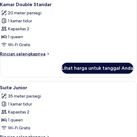
Lihat
Kamar Double Standar | Selimut bulu a
7
Kamar Double Standar
semua
20 meter persegi
foto
1 kamar tidur
untuk
Kamar
Kapasitas 2
Double
1 queen
Standar
Wi-Fi Gratis
Rincian
Rincian selengkapnya
lebih
lanjut
Lihat harga untuk tanggal Anda
untuk
Kamar
Double
Lihat
Suite Junior | Ruang keluarga | TV lay
11
Standar
Suite Junior
semua
35 meter persegi
foto
1 kamar tidur
untuk
Suite
Kapasitas 2
Junior
1 queen
Wi-Fi Gratis
Rincian