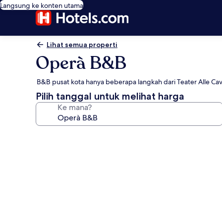
Langsung ke konten utama
Lihat semua properti
Operà B&B
B&B pusat kota hanya beberapa langkah dari Teater Alle Ca
Pilih tanggal untuk melihat harga
Ke mana?
Galeri
foto
untuk
Operà
B&B