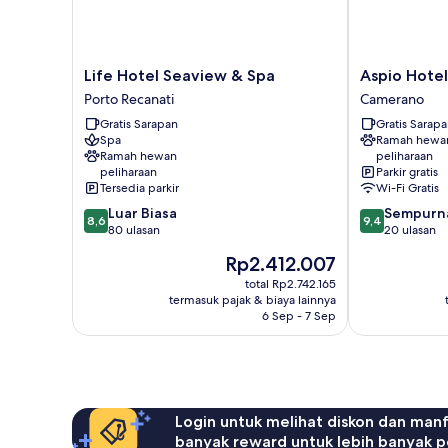
Life
Aspio
Life Hotel Seaview & Spa
Aspio Hotel
Hotel
Hotel
Porto Recanati
Camerano
Seaview
Camerano
Gratis Sarapan
Gratis Sarap
&
Spa
Ramah hewa
Spa
Ramah hewan
peliharaan
Porto
peliharaan
Parkir gratis
Recanati
Tersedia parkir
Wi-Fi Gratis
8.6
9.4
Luar Biasa
Sempurn
8,6
9,4
dari
dari
80 ulasan
20 ulasan
10,
10,
Harga
Rp2.412.007
Luar
Sempurna,
sekarang
Biasa,
20
total Rp2.742.165
Rp2.412.007
termasuk pajak & biaya lainnya
80
ulasan
6 Sep - 7 Sep
ulasan
Login untuk melihat diskon dan man
banyak reward untuk lebih banyak p