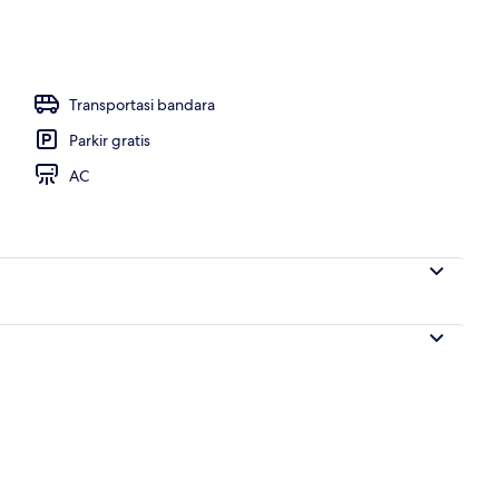
engkapan mandi gratis, sandal, dan kloset
Transportasi bandara
Parkir gratis
AC