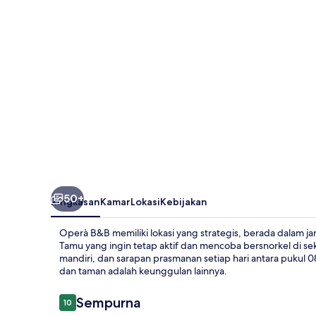
50+
Ringkasan
Kamar
Lokasi
Kebijakan
Operà B&B memiliki lokasi yang strategis, berada dalam jara
Tamu yang ingin tetap aktif dan mencoba bersnorkel di seki
mandiri, dan sarapan prasmanan setiap hari antara pukul 08
dan taman adalah keunggulan lainnya.
Ulasan
Sempurna
10
10 dari 10