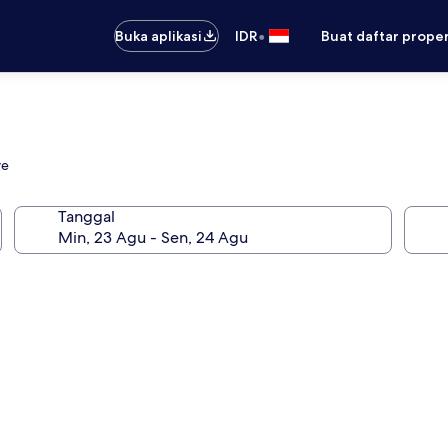
•
Buka aplikasi
IDR
Buat daftar prope
ve
Tanggal