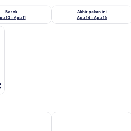
sediaan untuk besok Agu 10 - Agu 11
Periksa ketersediaan untuk akhir pekan
Besok
Akhir pekan ini
gu 10 - Agu 11
Agu 14 - Agu 16
erja, tempat tidur lipat/tambahan, dan Wi-Fi gratis
a
Hotel Palace Del Conero