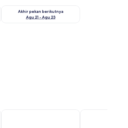
 ini Agu 14 - Agu 16
Periksa ketersediaan untuk akhir pekan berikutnya Agu 21 - A
Akhir pekan berikutnya
Agu 21 - Agu 23
Hotel Concorde
San Francesco Hotel