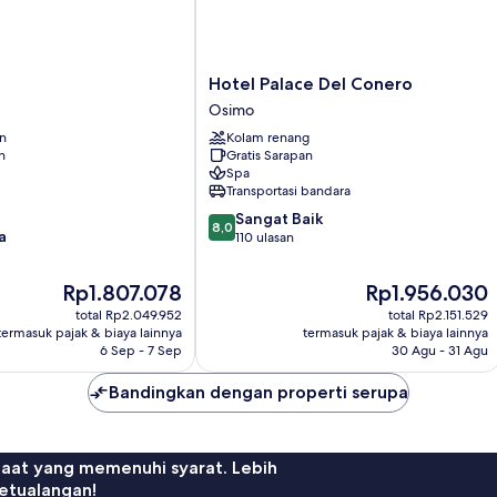
Hotel
Hotel Palace Del Conero
Palace
Osimo
Del
an
Kolam renang
Conero
n
Gratis Sarapan
Osimo
Spa
Transportasi bandara
8.0
Sangat Baik
8,0
a
dari
110 ulasan
10,
Sangat
Harga
Harga
Rp1.807.078
Rp1.956.030
Baik,
sekarang
sekarang
total Rp2.049.952
total Rp2.151.529
110
Rp1.807.078
Rp1.956.030
termasuk pajak & biaya lainnya
termasuk pajak & biaya lainnya
ulasan
6 Sep - 7 Sep
30 Agu - 31 Agu
Bandingkan dengan properti serupa
faat yang memenuhi syarat. Lebih
etualangan!