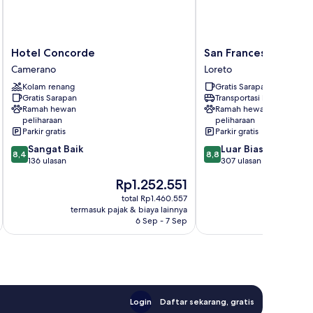
Hotel
San
Hotel Concorde
San Francesco Hotel
Concorde
Francesco
Camerano
Loreto
Camerano
Hotel
Kolam renang
Gratis Sarapan
Loreto
Gratis Sarapan
Transportasi bandara
Ramah hewan
Ramah hewan
peliharaan
peliharaan
Parkir gratis
Parkir gratis
8.4
8.8
Sangat Baik
Luar Biasa
8,4
8,8
dari
dari
136 ulasan
307 ulasan
10,
10,
Harga
H
Rp1.252.551
Sangat
Luar
sekarang
s
Baik,
Biasa,
total Rp1.460.557
Rp1.252.551
R
termasuk pajak & biaya lainnya
termasuk paj
136
307
6 Sep - 7 Sep
ulasan
ulasan
Login
Daftar sekarang, gratis