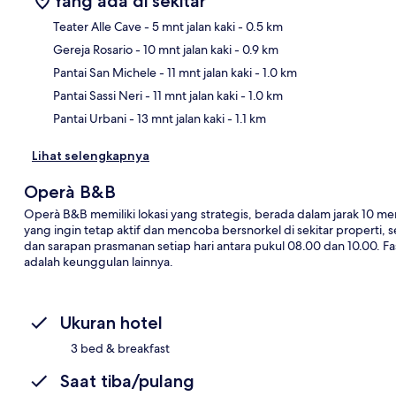
Yang ada di sekitar
Teater Alle Cave
- 5 mnt jalan kaki
- 0.5 km
Gereja Rosario
- 10 mnt jalan kaki
- 0.9 km
Pet
Pantai San Michele
- 11 mnt jalan kaki
- 1.0 km
Pantai Sassi Neri
- 11 mnt jalan kaki
- 1.0 km
Pantai Urbani
- 13 mnt jalan kaki
- 1.1 km
Lihat selengkapnya
Operà B&B
Operà B&B memiliki lokasi yang strategis, berada dalam jarak 10 meni
yang ingin tetap aktif dan mencoba bersnorkel di sekitar properti, s
dan sarapan prasmanan setiap hari antara pukul 08.00 dan 10.00. Fas
adalah keunggulan lainnya.
Ukuran hotel
3 bed & breakfast
Saat tiba/pulang