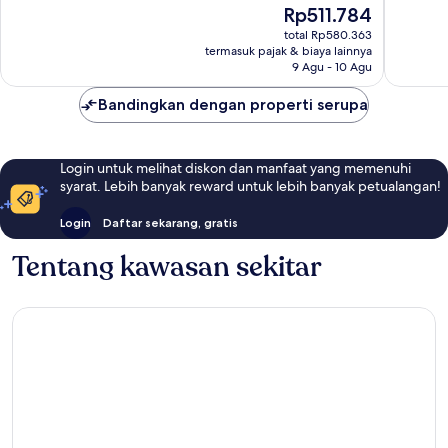
Sempurna,
Istimew
Harga
Rp511.784
149
191
sekarang
total Rp580.363
ulasan
ulasan
Rp511.784
termasuk pajak & biaya lainnya
9 Agu - 10 Agu
Bandingkan dengan properti serupa
Login untuk melihat diskon dan manfaat yang memenuhi
syarat. Lebih banyak reward untuk lebih banyak petualangan!
Login
Daftar sekarang, gratis
Tentang kawasan sekitar