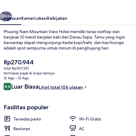
View
Hotel
belumnya
Berikutnya
93+
Ringkasan
Kamar
Lokasi
Kebijakan
Phuong Nam Mountain View Hotel memiliki teras rooftop dan
berjarak 10 menit berjalan kaki dari Danau Sapa. Tamu yang ingin
bersantap dapat mengunjungi kedai kopi/kafe, dan bar/lounge
adalah spot sempurna untuk minum di penghujung hari.
Harga
Rp270.944
saat
total Rp307.251
ini
termasuk pajak & biaya lainnya
Rp270.944
12 Agu - 13 Agu
Eksterior
Ulasan
Luar Biasa
8,6
Lihat total 106 ulasan
8,6 dari 10
Fasilitas populer
Tersedia parkir
Wi-Fi Gratis
Restoran
AC