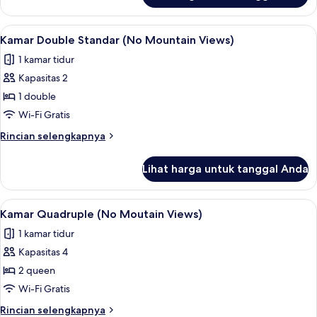
Kamar
Quadruple,
Lihat
Kamar Double Standar (No Mountain Vie
14
pemandangan
Kamar Double Standar (No Mountain Views)
semua
gunung
1 kamar tidur
foto
Kapasitas 2
untuk
Kamar
1 double
Double
Wi-Fi Gratis
Standar
Rincian
Rincian selengkapnya
(No
lebih
Mountain
lanjut
Lihat harga untuk tanggal Anda
untuk
Views)
Kamar
Double
Lihat
Kamar Quadruple (No Moutain Views) | 
10
Standar
Kamar Quadruple (No Moutain Views)
semua
(No
1 kamar tidur
Mountain
foto
Views)
Kapasitas 4
untuk
Kamar
2 queen
Quadruple
Wi-Fi Gratis
(No
Rincian
Rincian selengkapnya