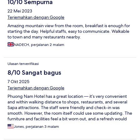
10/10 Sempurna
22 Mei 2023
Terjemahkan dengan Google
Amazing mountain view from the room, breakfast is enough for
starting the day. Helpful staffs, easy to communicate. Walkable
to town and many restaurants nearby.
NADECH, perjalanan 2 malam
Ulasan terverifikasi
8/10 Sangat bagus
7 Okt 2025
Terjemahkan dengan Google
Phuong Nam Hotel has a great location — it’s very convenient
and within walking distance to shops, restaurants, and several
Sapa attractions. The staff were friendly and check-in was
smooth. However, the room itself could use some updating. The
furniture and facilities feel a bit worn out, and a refresh would
definitely make the stay more comfortable. Overall, it’s a decent
Jones, perjalanan 3 malam
place if you’re mainly looking for a good location and basic
accommodation.