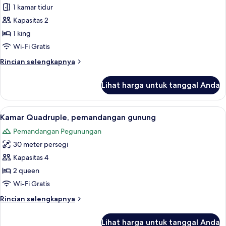
Kamar
1 kamar tidur
Double
Kapasitas 2
Deluks
1 king
(Panorama
Wi-Fi Gratis
View)
Rincian
Rincian selengkapnya
lebih
lanjut
Lihat harga untuk tanggal Anda
untuk
Kamar
Double
Lihat
Kamar Quadruple, pemandangan gunung
21
Deluks
Kamar Quadruple, pemandangan gunung
semua
(Panorama
Pemandangan Pegunungan
View)
foto
30 meter persegi
untuk
Kamar
Kapasitas 4
Quadruple,
2 queen
pemandangan
Wi-Fi Gratis
gunung
Rincian
Rincian selengkapnya
lebih
lanjut
Lihat harga untuk tanggal Anda
untuk