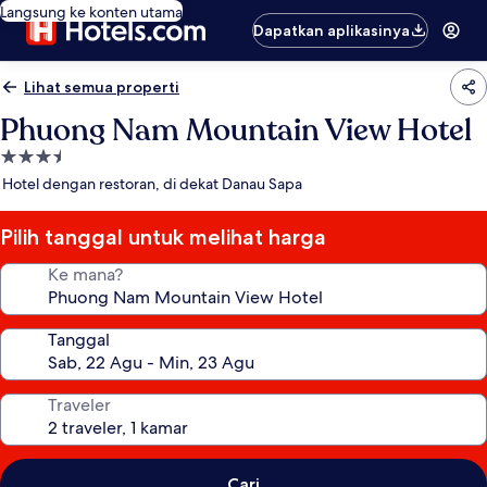
Langsung ke konten utama
Dapatkan aplikasinya
Lihat semua properti
Phuong Nam Mountain View Hotel
Properti
bintang
Hotel dengan restoran, di dekat Danau Sapa
3.5
Pilih tanggal untuk melihat harga
Ke mana?
Tanggal
Traveler
Cari