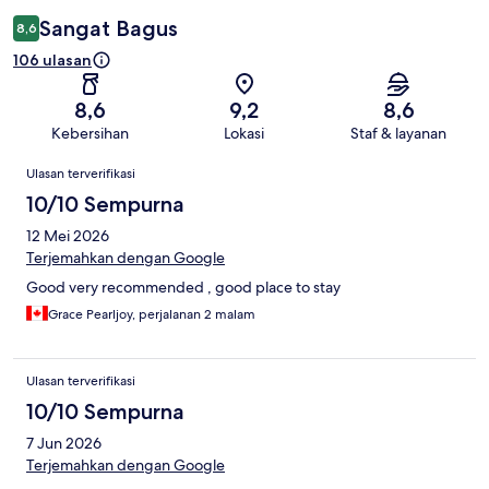
Sangat Bagus
8,6
106 ulasan
8,6
9,2
8,6
Kebersihan
Lokasi
Staf & layanan
Ulasan
Ulasan terverifikasi
10/10 Sempurna
12 Mei 2026
Terjemahkan dengan Google
Good very recommended , good place to stay
Grace Pearljoy, perjalanan 2 malam
Ulasan terverifikasi
10/10 Sempurna
7 Jun 2026
Terjemahkan dengan Google