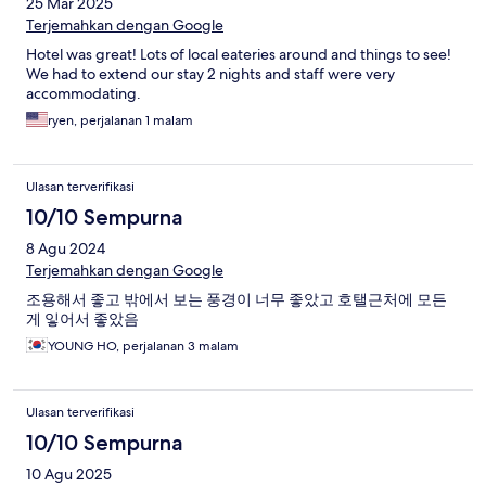
25 Mar 2025
Terjemahkan dengan Google
Hotel was great! Lots of local eateries around and things to see!
We had to extend our stay 2 nights and staff were very
accommodating.
ryen, perjalanan 1 malam
Ulasan terverifikasi
10/10 Sempurna
8 Agu 2024
Terjemahkan dengan Google
조용해서 좋고 밖에서 보는 풍경이 너무 좋았고 호탤근처에 모든
게 잏어서 좋았음
YOUNG HO, perjalanan 3 malam
Ulasan terverifikasi
10/10 Sempurna
10 Agu 2025