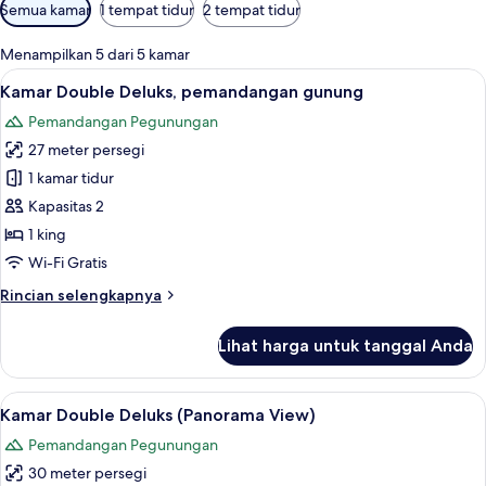
Filter
Semua kamar
1 tempat tidur
2 tempat tidur
tersedia
untuk
Menampilkan 5 dari 5 kamar
kamar
Lihat
Kamar Double Deluks, pemandangan gun
10
Kamar Double Deluks, pemandangan gunung
semua
Pemandangan Pegunungan
foto
27 meter persegi
untuk
Kamar
1 kamar tidur
Double
Kapasitas 2
Deluks,
1 king
pemandangan
Wi-Fi Gratis
gunung
Rincian
Rincian selengkapnya
lebih
lanjut
Lihat harga untuk tanggal Anda
untuk
Kamar
Double
Lihat
Kamar Double Deluks (Panorama View) |
8
Deluks,
Kamar Double Deluks (Panorama View)
semua
pemandangan
Pemandangan Pegunungan
gunung
foto
30 meter persegi
untuk