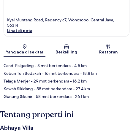
Kyai Muntang Road, Regency c7, Wonosobo, Central Java,
56314
Lihat di peta
Peta
Yang ada di sekitar
Berkeliling
Restoran
Candi Palgading
- 3 mnt berkendara
- 4.5 km
Kebun Teh Bedakah
- 16 mnt berkendara
- 18.8 km
Telaga Menjer
- 29 mnt berkendara
- 16.2 km
Kawah Sikidang
- 58 mnt berkendara
- 27.4 km
Gunung Sikunir
- 58 mnt berkendara
- 26.1 km
Tentang properti ini
Abhaya Villa