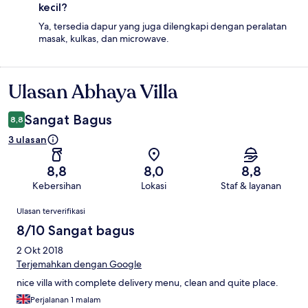
kecil?
Ya, tersedia dapur yang juga dilengkapi dengan peralatan
masak, kulkas, dan microwave.
Ulasan Abhaya Villa
Ulasan
Sangat Bagus
8,8
3 ulasan
8,8
8,0
8,8
Kebersihan
Lokasi
Staf & layanan
Ulasan
Ulasan terverifikasi
8/10 Sangat bagus
2 Okt 2018
Terjemahkan dengan Google
nice villa with complete delivery menu, clean and quite place.
Perjalanan 1 malam