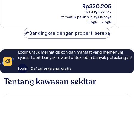
1
Harga
Rp330.205
ulasan
sekarang
total Rp399.547
Rp330.205
termasuk pajak & biaya lainnya
11 Agu - 12 Agu
Bandingkan dengan properti serupa
Login untuk melihat diskon dan manfaat yang memenuhi
syarat. Lebih banyak reward untuk lebih banyak petualangan!
Login
Daftar sekarang, gratis
Tentang kawasan sekitar