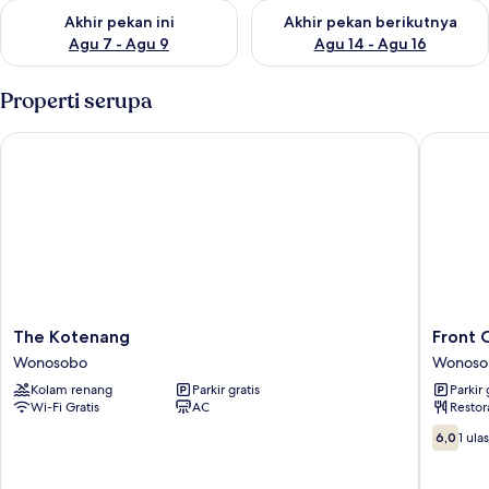
Periksa ketersediaan untuk akhir pekan ini Agu 7 - Agu 9
Periksa ketersediaan untuk ak
Akhir pekan ini
Akhir pekan berikutnya
Agu 7 - Agu 9
Agu 14 - Agu 16
Properti serupa
The Kotenang
Front O
The
Front
The Kotenang
Front 
Kotenang
One
Wonosobo
Wonoso
Wonosobo
Harvest
Kolam renang
Parkir gratis
Parkir 
Hotel
Wi-Fi Gratis
AC
Restor
Wonoso
Wonoso
6.0
6,0
1 ula
dari
10,