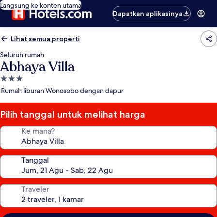
Langsung ke konten utama
Dapatkan aplikasinya
Lihat semua properti
Seluruh rumah
Abhaya Villa
Properti
bintang
Rumah liburan Wonosobo dengan dapur
3.0
Pilih tanggal untuk melihat harga
Ke mana?
Tanggal
Traveler