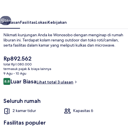
belumnya
Berikutnya
36+
Ringkasan
Fasilitas
Lokasi
Kebijakan
Nikmati kunjungan Anda ke Wonosobo dengan menginap di rumah
liburan ini. Terdapat kolam renang outdoor dan toko roti/camilan,
serta fasilitas dalam kamar yang meliputi kulkas dan microwave.
Harga
Rp892.562
saat
total Rp1.080.000
ini
termasuk pajak & biaya lainnya
Rp892.562
9 Agu - 10 Agu
Ulasan
Luar Biasa
8,8
Lihat total 3 ulasan
Vila Mewah, 2 kamar tidur, Bebas A
8,8 dari 10
Seluruh rumah
2 kamar tidur
Kapasitas 6
Fasilitas populer