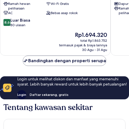
Ramah hewan
Wi-Fi Gratis
Dapur
Calpe
Ruta
peliharaan
Ramah
City
Calpe
AC
Bebas asap rokok
peliha
Center
8.6
Luar Biasa
8,6
dari
80 ulasan
10,
Harga
Rp1.694.320
Luar
sekarang
Biasa,
total Rp1.863.752
Rp1.694.320
termasuk pajak & biaya lainnya
80
30 Agu - 31 Agu
ulasan
Bandingkan dengan properti serupa
Login untuk melihat diskon dan manfaat yang memenuhi
syarat. Lebih banyak reward untuk lebih banyak petualangan!
Login
Daftar sekarang, gratis
Tentang kawasan sekitar