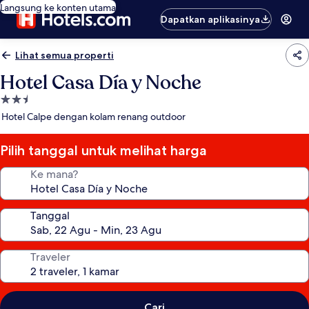
Langsung ke konten utama
Dapatkan aplikasinya
Lihat semua properti
Hotel Casa Día y Noche
Properti
bintang
Hotel Calpe dengan kolam renang outdoor
2.5
Pilih tanggal untuk melihat harga
Ke mana?
Tanggal
Traveler
Cari