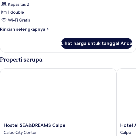
Kapasitas 2
untuk
Kamar
1 double
Double
Wi-Fi Gratis
Rincian
Rincian selengkapnya
lebih
lanjut
Lihat harga untuk tanggal Anda
untuk
Kamar
Double
Properti serupa
Hostel SEA&DREAMS Calpe
Hotel Ap
Hostel
Hotel
Hostel SEA&DREAMS Calpe
Hotel 
SEA&DREAMS
Apartam
Calpe City Center
Calpe
Calpe
La