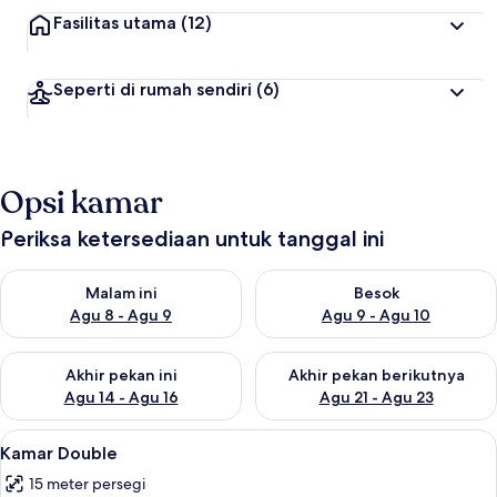
Fasilitas utama
(12)
Seperti di rumah sendiri
(6)
Opsi kamar
Periksa ketersediaan untuk tanggal ini
Periksa ketersediaan untuk malam ini Agu 8 - Agu 9
Periksa ketersediaan untuk be
Malam ini
Besok
Agu 8 - Agu 9
Agu 9 - Agu 10
Periksa ketersediaan untuk akhir pekan ini Agu 14 - Agu 16
Periksa ketersediaan untuk ak
Akhir pekan ini
Akhir pekan berikutnya
Agu 14 - Agu 16
Agu 21 - Agu 23
Lihat
Kamar Double | Brankas, meja kerja, se
4
Kamar Double
semua
15 meter persegi
foto