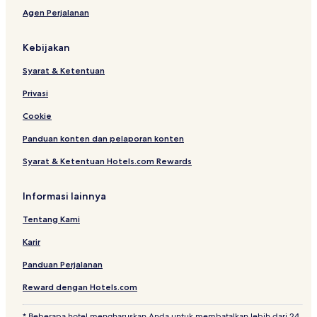
t
Agen Perjalanan
h
r
o
Kebijakan
o
m
Syarat & Ketentuan
s
Privasi
Cookie
Panduan konten dan pelaporan konten
Syarat & Ketentuan Hotels.com Rewards
Informasi lainnya
Tentang Kami
Karir
Panduan Perjalanan
Reward dengan Hotels.com
* Beberapa hotel mengharuskan Anda untuk membatalkan lebih dari 24