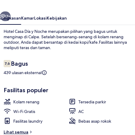
y
Noche
belumnya
Berikutnya
17+
Ringkasan
Kamar
Lokasi
Kebijakan
Hotel Casa Día y Noche merupakan pilihan yang bagus untuk
menginap di Calpe. Setelah bersenang-senang di kolam renang
outdoor, Anda dapat bersantap di kedai kopi/kafe.Fasilitas lainnya
meliputi teras dan taman.
Ulasan
Bagus
7,6
7,6 dari 10
439 ulasan eksternal
Kolam renang outdoor, dengan kursi 
Fasilitas populer
Kolam renang
Tersedia parkir
Wi-Fi Gratis
AC
Fasilitas laundry
Bebas asap rokok
Lihat semua