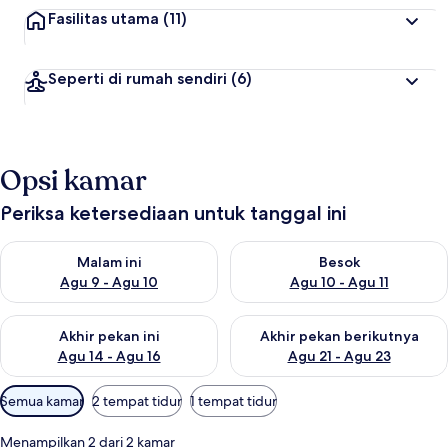
Fasilitas utama
(11)
Seperti di rumah sendiri
(6)
Opsi kamar
Periksa ketersediaan untuk tanggal ini
Periksa ketersediaan untuk malam ini Agu 9 - Agu 10
Periksa ketersediaan untuk be
Malam ini
Besok
Agu 9 - Agu 10
Agu 10 - Agu 11
Periksa ketersediaan untuk akhir pekan ini Agu 14 - Agu 16
Periksa ketersediaan untuk ak
Akhir pekan ini
Akhir pekan berikutnya
Agu 14 - Agu 16
Agu 21 - Agu 23
Filter
Semua kamar
2 tempat tidur
1 tempat tidur
tersedia
untuk
Menampilkan 2 dari 2 kamar