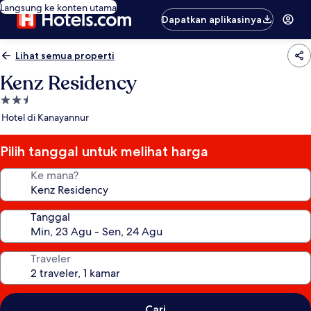
Langsung ke konten utama
Dapatkan aplikasinya
Lihat semua properti
Kenz Residency
Properti
bintang
Hotel di Kanayannur
2.5
Pilih tanggal untuk melihat harga
Ke mana?
Tanggal
Traveler
Cari