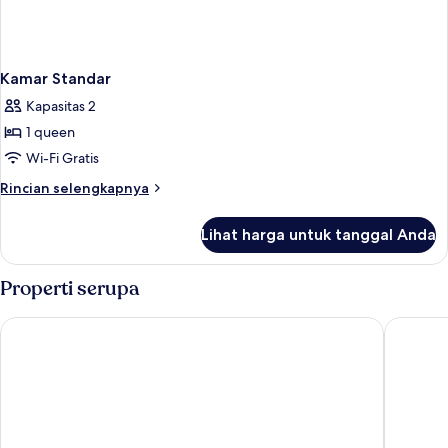
Kamar Standar
Kapasitas 2
1 queen
Wi-Fi Gratis
Rincian
Rincian selengkapnya
lebih
lanjut
Lihat harga untuk tanggal Anda
untuk
Kamar
Standar
Properti serupa
St.Antonys Lodge Ernakulam Market
MUGHAL