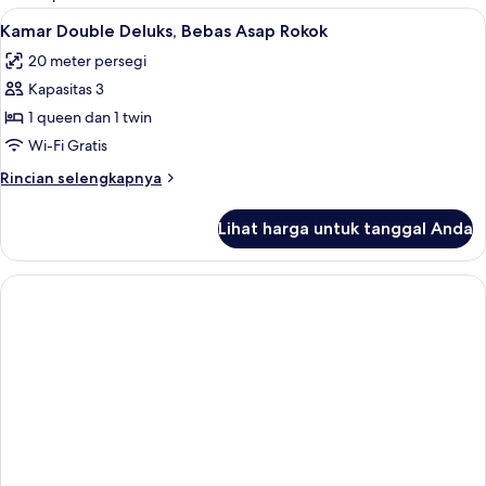
kamar
Lihat
Kamar Double Deluks, Bebas Asap Rokok 
4
Kamar Double Deluks, Bebas Asap Rokok
semua
20 meter persegi
foto
Kapasitas 3
untuk
Kamar
1 queen dan 1 twin
Double
Wi-Fi Gratis
Deluks,
Rincian
Rincian selengkapnya
Bebas
lebih
Asap
lanjut
Lihat harga untuk tanggal Anda
untuk
Rokok
Kamar
Double
Deluks,
Bebas
Asap
Rokok