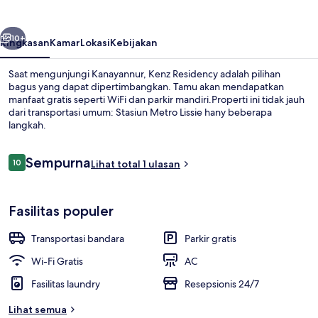
belumnya
Berikutnya
10+
Ringkasan
Kamar
Lokasi
Kebijakan
Saat mengunjungi Kanayannur, Kenz Residency adalah pilihan
bagus yang dapat dipertimbangkan. Tamu akan mendapatkan
manfaat gratis seperti WiFi dan parkir mandiri.Properti ini tidak jauh
dari transportasi umum: Stasiun Metro Lissie hany beberapa
langkah.
Ulasan
Sempurna
10
Lihat total 1 ulasan
10 dari 10
Pemandangan dari properti
Fasilitas populer
Transportasi bandara
Parkir gratis
Wi-Fi Gratis
AC
Fasilitas laundry
Resepsionis 24/7
Lihat semua