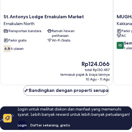
St.Antonys
MUGHA
St.Antonys Lodge Ernakulam Market
MUGHA
Lodge
SUITES
Ernakulam North
Kakkan
Ernakulam
Kakkan
Transportasi bandara
Ramah hewan
Parkir 
Market
peliharaan
AC
Ernakulam
Parkir gratis
Wi-Fi Gratis
North
10.0
Sem
10
6.8
dari
1 ula
6,8
6 ulasan
dari
10,
10,
Sempur
Harga
Rp124.066
6
1
sekarang
ulasan
ulasan
total Rp130.457
Rp124.066
termasuk pajak & biaya lainnya
10 Agu - 11 Agu
Bandingkan dengan properti serupa
Login untuk melihat diskon dan manfaat yang memenuhi
syarat. Lebih banyak reward untuk lebih banyak petualangan!
Login
Daftar sekarang, gratis